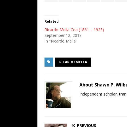
Related
Ricardo Mella Cea (1861 – 1925)
September 12, 2018
In "Ricardo Mella"
RICARDO MELLA
About Shawn P. Wilb
Independent scholar, trans
PREVIOUS