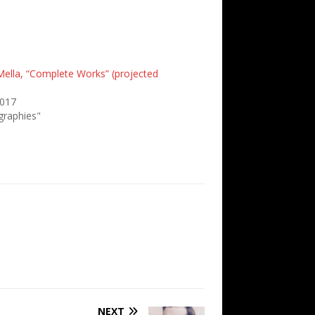
Mella, “Complete Works” (projected
2017
ographies"
NEXT