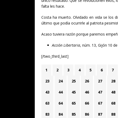
único resultado. Que se revolucionen ellos, l
falta les hace.
Costa ha muerto. Olvidado en vida se los d
último que podía ocurrirle al patriota pesim
Acaso tuviera razón porque paremos empeñad
Acción Libertaria
, núm. 13, Gijón 10 d
[/two_third_last]
1
2
3
4
5
6
7
23
24
25
26
27
28
43
44
45
46
47
48
63
64
65
66
67
68
83
84
85
86
87
88