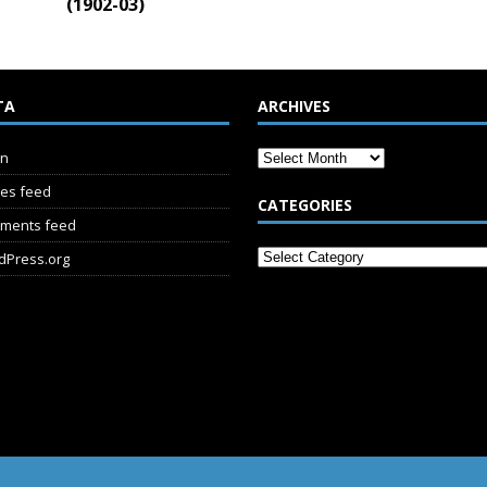
(1902-03)
TA
ARCHIVES
in
ies feed
CATEGORIES
ments feed
dPress.org