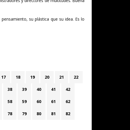
inistradores y directores de multitudes. Buena
pensamiento, su plástica que su idea. Es lo
17
18
19
20
21
22
38
39
40
41
42
58
59
60
61
62
78
79
80
81
82