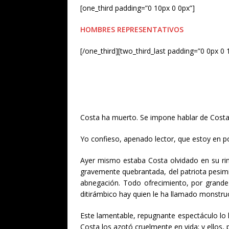
[one_third padding=”0 10px 0 0px”]
HOMBRES REPRESENTATIVOS
[/one_third][two_third_last padding=”0 0px 0 
Costa ha muerto. Se impone hablar de Costa. 
Yo confieso, apenado lector, que estoy en po
Ayer mismo estaba Costa olvidado en su rincó
gravemente quebrantada, del patriota pesimi
abnegación. Todo ofrecimiento, por grande
ditirámbico hay quien le ha llamado monstruo
Este lamentable, repugnante espectáculo lo h
Costa los azotó cruelmente en vida; y ellos,