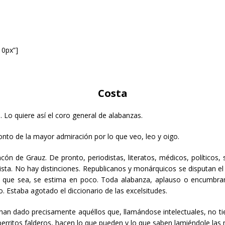
10px”]
Costa
Lo quiere así el coro general de alabanzas.
nto de la mayor admiración por lo que veo, leo y oigo.
n de Grauz. De pronto, periodistas, literatos, médicos, políticos, 
sta. No hay distinciones. Republicanos y monárquicos se disputan el 
 que sea, se estima en poco. Toda alabanza, aplauso o encumbrami
. Estaba agotado el diccionario de las excelsitudes.
an dado precisamente aquéllos que, llamándose intelectuales, no tie
 perritos falderos, hacen lo que pueden y lo que saben lamiéndole la