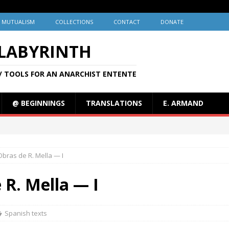
MUTUALISM
COLLECTIONS
CONTACT
DONATE
 LABYRINTH
/ TOOLS FOR AN ANARCHIST ENTENTE
@ BEGINNINGS
TRANSLATIONS
E. ARMAND
Obras de R. Mella — I
 R. Mella — I
Spanish texts