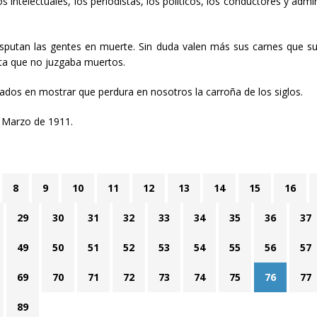
os intelectuales, los periodistas, los políticos, los conductores y adm
isputan las gentes en muerte. Sin duda valen más sus carnes que su 
ista que no juzgaba muertos.
os en mostrar que perdura en nosotros la carroña de los siglos.
e Marzo de 1911.
8
9
10
11
12
13
14
15
16
29
30
31
32
33
34
35
36
37
49
50
51
52
53
54
55
56
57
69
70
71
72
73
74
75
76
77
89