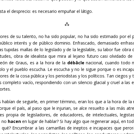
sta el desprecio: es necesario empuñar el látigo.
⁂
dores de su talento, no ha sido popular, no ha sido estimado por e
blico interés y de público dominio. Enfrascado, demasiado enfrascad
as tupidas mallas de lo legislado y de la legislable, su labor fue obr
tudes, obra de idealista que mira al lejano futuro casi olvidado de
león de Graus, es a la hora de la
débâcle
nacional, cuando todo 
lo y el pueblo escucha. Le escucha y no le sigue porque o es incap
res de la cosa pública y los periodistas y los políticos. Tan ciegos 
 completo vacío, respondiendo con un silencio glacial y cruel a las 
ortes.
s habían de seguirle, en primer término, eran los que a la hora de la
rque el país, al paso que le injurian, se alce resuelto a las más atre
es propia de legisladores, de educadores, de intelectuales, legis
é no
hacen
en lugar de hablar? Si hay algo que regenerar aquí, en to
 qué? Encumbrar a las camarillas de ineptos e incapaces que perora