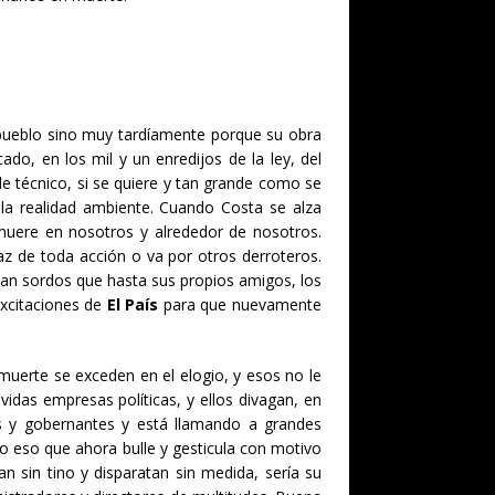
l pueblo sino muy tardíamente porque su obra
o, en los mil y un enredijos de la ley, del
a de técnico, si se quiere y tan grande como se
 la realidad ambiente. Cuando Costa se alza
muere en nosotros y alrededor de nosotros.
az de toda acción o va por otros derroteros.
y tan sordos que hasta sus propios amigos, los
excitaciones de
El País
para que nuevamente
 muerte se exceden en el elogio, y esos no le
vidas empresas políticas, y ellos divagan, en
tas y gobernantes y está llamando a grandes
do eso que ahora bulle y gesticula con motivo
n sin tino y disparatan sin medida, sería su