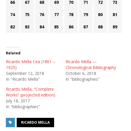
66
67
68
69
70
71
72
73
74
75
76
77
78
79
80
81
82
83
84
85
86
87
88
89
Related
Ricardo Mella Cea (1861 –
Ricardo Mella —
1925)
Chronological Bibliography
September 12, 2018
October 6, 2018
In "Ricardo Mella"
In "bibliographies"
Ricardo Mella, “Complete
Works” (projected edition)
July 18, 2017
In "bibliographies"
RICARDO MELLA