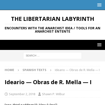
THE LIBERTARIAN LABYRINTH
ENCOUNTERS WITH THE ANARCHIST IDEA / TOOLS FOR AN
ANARCHIST ENTENTE
HOME
SPANISH TEXTS
Ideario — Obras de R. Mella — I
Ideario — Obras de R. Mella — I
September 2, 2018
Shawn P. Wilbur
[one_third padding=”0 10px 0 0px”]