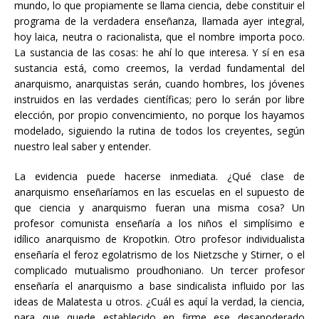
mundo, lo que propiamente se llama ciencia, debe constituir el
programa de la verdadera enseñanza, llamada ayer integral,
hoy laica, neutra o racionalista, que el nombre importa poco.
La sustancia de las cosas: he ahí lo que interesa. Y sí en esa
sustancia está, como creemos, la verdad fundamental del
anarquismo, anarquistas serán, cuando hombres, los jóvenes
instruidos en las verdades científicas; pero lo serán por libre
elección, por propio convencimiento, no porque los hayamos
modelado, siguiendo la rutina de todos los creyentes, según
nuestro leal saber y entender.
La evidencia puede hacerse inmediata. ¿Qué clase de
anarquismo enseñaríamos en las escuelas en el supuesto de
que ciencia y anarquismo fueran una misma cosa? Un
profesor comunista enseñaría a los niños el simplísimo e
idílico anarquismo de Kropotkin. Otro profesor individualista
enseñaría el feroz egolatrismo de los Nietzsche y Stirner, o el
complicado mutualismo proudhoniano. Un tercer profesor
enseñaría el anarquismo a base sindicalista influido por las
ideas de Malatesta u otros. ¿Cuál es aquí la verdad, la ciencia,
para que quede establecido en firme ese desapoderado