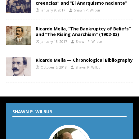
creencias” and “El Anarquismo naciente”
January 9, 2017
Shawn P. Wilbur
Ricardo Mella, “The Bankruptcy of Beliefs”
and “The Rising Anarchism” (1902-03)
January 18, 2017
Shawn P. Wilbur
Ricardo Mella — Chronological Bibliography
October 6, 2018
Shawn P. Wilbur
SHAWN P. WILBUR