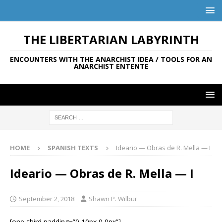
THE LIBERTARIAN LABYRINTH
ENCOUNTERS WITH THE ANARCHIST IDEA / TOOLS FOR AN
ANARCHIST ENTENTE
HOME
SPANISH TEXTS
Ideario — Obras de R. Mella — I
Ideario — Obras de R. Mella — I
September 2, 2018
Shawn P. Wilbur
[one_third padding=”0 10px 0 0px”]