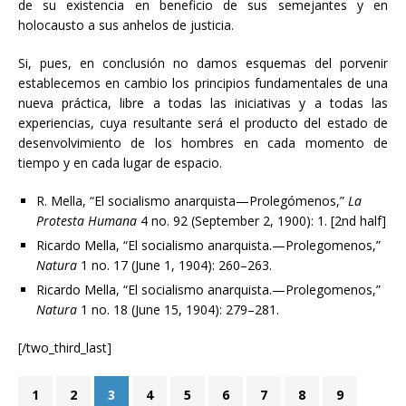
de su existencia en beneficio de sus semejantes y en
holocausto a sus anhelos de justicia.
Si, pues, en conclusión no damos esquemas del porvenir
establecemos en cambio los principios fundamentales de una
nueva práctica, libre a todas las iniciativas y a todas las
experiencias, cuya resultante será el producto del estado de
desenvolvimiento de los hombres en cada momento de
tiempo y en cada lugar de espacio.
R. Mella, “El socialismo anarquista—Prolegómenos,”
La
Protesta Humana
4 no. 92 (September 2, 1900): 1. [2nd half]
Ricardo Mella, “El socialismo anarquista.—Prolegomenos,”
Natura
1 no. 17 (June 1, 1904): 260–263.
Ricardo Mella, “El socialismo anarquista.—Prolegomenos,”
Natura
1 no. 18 (June 15, 1904): 279–281.
[/two_third_last]
1
2
3
4
5
6
7
8
9