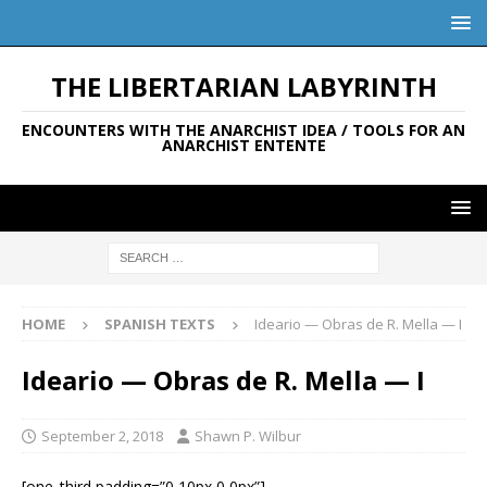
THE LIBERTARIAN LABYRINTH
ENCOUNTERS WITH THE ANARCHIST IDEA / TOOLS FOR AN
ANARCHIST ENTENTE
HOME
SPANISH TEXTS
Ideario — Obras de R. Mella — I
Ideario — Obras de R. Mella — I
September 2, 2018
Shawn P. Wilbur
[one_third padding=”0 10px 0 0px”]