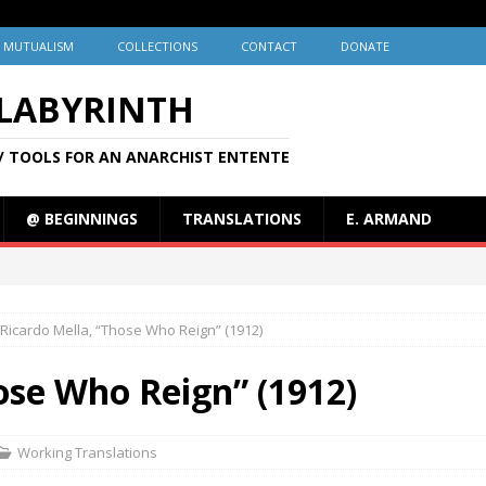
MUTUALISM
COLLECTIONS
CONTACT
DONATE
 LABYRINTH
/ TOOLS FOR AN ANARCHIST ENTENTE
@ BEGINNINGS
TRANSLATIONS
E. ARMAND
Ricardo Mella, “Those Who Reign” (1912)
ose Who Reign” (1912)
Working Translations