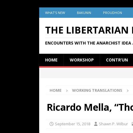
WHAT’S NEW
BAKUNIN
PROUDHON
THE LIBERTARIAN
ENCOUNTERS WITH THE ANARCHIST IDEA 
HOME
WORKSHOP
CONTR’UN
HOME
WORKING TRANSLATIONS
Ricardo Mella, “Th
September 15, 2018
Shawn P. Wilbur