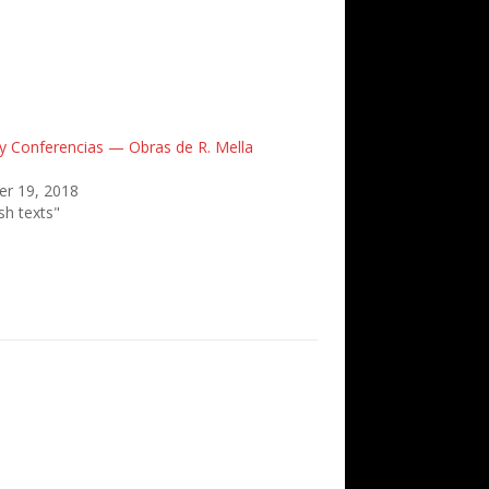
y Conferencias — Obras de R. Mella
r 19, 2018
sh texts"