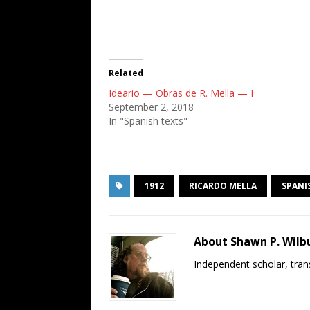
Related
Ideario — Obras de R. Mella — I
September 2, 2018
In "Spanish texts"
1912
RICARDO MELLA
SPANI
About Shawn P. Wilb
Independent scholar, trans