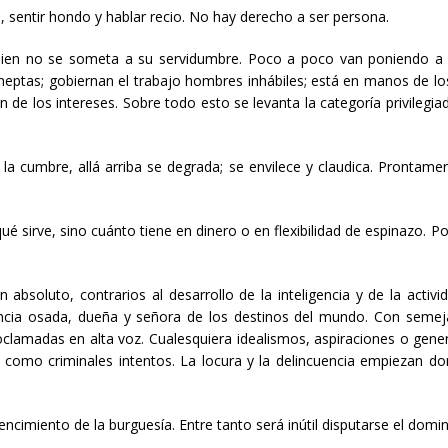
 sentir hondo y hablar recio. No hay derecho a ser persona.
quien no se someta a su servidumbre. Poco a poco van poniendo a
 ineptas; gobiernan el trabajo hombres inhábiles; está en manos de lo
ón de los intereses. Sobre todo esto se levanta la categoría privileg
la cumbre, allá arriba se degrada; se envilece y claudica. Prontame
é sirve, sino cuánto tiene en dinero o en flexibilidad de espinazo. P
absoluto, contrarios al desarrollo de la inteligencia y de la activ
norancia osada, dueña y señora de los destinos del mundo. Con semej
oclamadas en alta voz. Cualesquiera idealismos, aspiraciones o gene
como criminales intentos. La locura y la delincuencia empiezan don
encimiento de la burguesía. Entre tanto será inútil disputarse el domi