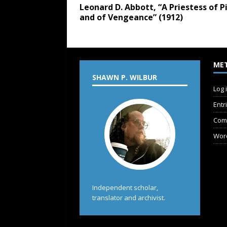
Leonard D. Abbott, “A Priestess of P
and of Vengeance” (1912)
ME
SHAWN P. WILBUR
Log 
Entr
Com
Wor
Independent scholar,
translator and archivist.