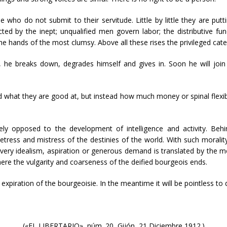
e who do not submit to their servitude. Little by little they are putt
cted by the inept; unqualified men govern labor; the distributive f
the hands of the most clumsy. Above all these rises the privileged cat
 he breaks down, degrades himself and gives in. Soon he will joi
hat they are good at, but instead how much money or spinal flexibi
tely opposed to the development of intelligence and activity. Beh
ietress and mistress of the destinies of the world. With such moralit
. Every idealism, aspiration or generous demand is translated by th
ere the vulgarity and coarseness of the deified bourgeois ends.
expiration of the bourgeoisie. In the meantime it will be pointless to
(«EL LIBERTARIO», núm. 20, Gijón, 21 Diciembre 1912.)