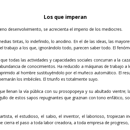
Los que imperan
eno desenvolvimiento, se acrecienta el imperio de los mediocres.
edias tintas, lo indefinido, lo anodino. En el de las ideas, las mayor
 el trabajo a los que, ignorándolo todo, parecen saber todo. El fenóm
 que todas las actividades y capacidades sociales concurran a la ca
abundancia de conocimientos. Ha reducido a máquinas de trabajo a lo
suprimido al hombre sustituyéndolo por el muñeco automático. El resu
ernarán los imbéciles. El triunfo es totalmente suyo.
e llenan la vía pública con su prosopopeya y su abultado vientre; 
 orgullo de estos sapos repugnantes que graznan con tono enfático, s
artista, el estudioso, el sabio, el inventor, el laborioso, tropieza
ue cierra el paso a toda labor creadora, a toda empresa de progreso,