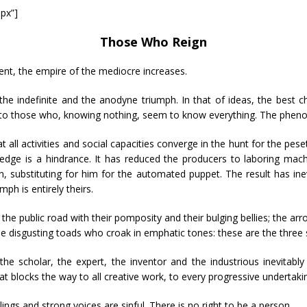
0px”]
Those Who Reign
ment, the empire of the mediocre increases.
 the indefinite and the anodyne triumph. In that of ideas, the best
g to those who, knowing nothing, seem to know everything. The pheno
ll activities and social capacities converge in the hunt for the peset
ge is a hindrance. It has reduced the producers to laboring machi
, substituting for him for the automated puppet. The result has inev
ph is entirely theirs.
l the public road with their pomposity and their bulging bellies; the a
ese disgusting toads who croak in emphatic tones: these are the three s
, the scholar, the expert, the inventor and the industrious inevitab
at blocks the way to all creative work, to every progressive undertaki
ings and strong voices are sinful. There is no right to be a person.