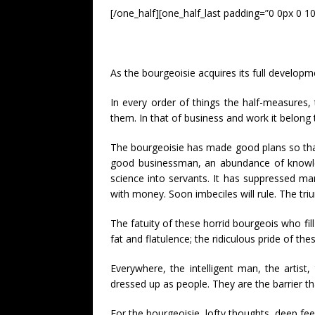
[/one_half][one_half_last padding=”0 0px 0 1
As the bourgeoisie acquires its full develop
In every order of things the half-measures,
them. In that of business and work it belon
The bourgeoisie has made good plans so that a
good businessman, an abundance of knowled
science into servants. It has suppressed man
with money. Soon imbeciles will rule. The trium
The fatuity of these horrid bourgeois who fil
fat and flatulence; the ridiculous pride of th
Everywhere, the intelligent man, the artist
dressed up as people. They are the barrier th
For the bourgeoisie, lofty thoughts, deep feel