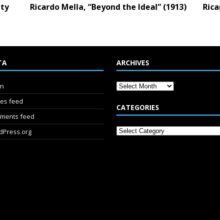
ity
Ricardo Mella, “Beyond the Ideal” (1913)
Rica
TA
ARCHIVES
in
ies feed
CATEGORIES
ments feed
dPress.org