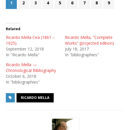
1
2
3
4
5
6
7
8
9
Related
Ricardo Mella Cea (1861 –
Ricardo Mella, “Complete
1925)
Works” (projected edition)
September 12, 2018
July 18, 2017
In "Ricardo Mella"
In "bibliographies"
Ricardo Mella —
Chronological Bibliography
October 6, 2018
In "bibliographies"
RICARDO MELLA