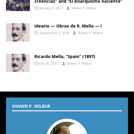
creencias” and “El Anarquismo naciente”
January 9, 2017
Shawn P. Wilbur
Ideario — Obras de R. Mella — I
September 2, 2018
Shawn P. Wilbur
Ricardo Mella, “Spain” (1897)
July 30, 2015
Shawn P. Wilbur
SHAWN P. WILBUR