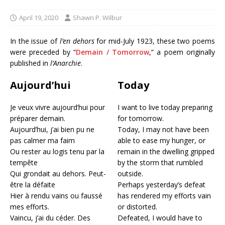
April 19, 2020
Shawn P. Wilbur
In the issue of
l’en dehors
for mid-July 1923, these two poems
were preceded by “
Demain / Tomorrow
,” a poem originally
published in
l’Anarchie
.
Aujourd’hui
Today
Je veux vivre aujourd’hui pour
I want to live today preparing
préparer demain.
for tomorrow.
Aujourd’hui, j’ai bien pu ne
Today, I may not have been
pas calmer ma faim
able to ease my hunger, or
Ou rester au logis tenu par la
remain in the dwelling gripped
tempête
by the storm that rumbled
Qui grondait au dehors. Peut-
outside.
être la défaite
Perhaps yesterday’s defeat
Hier à rendu vains ou faussé
has rendered my efforts vain
mes efforts.
or distorted.
Vaincu, j’ai du céder. Des
Defeated, I would have to