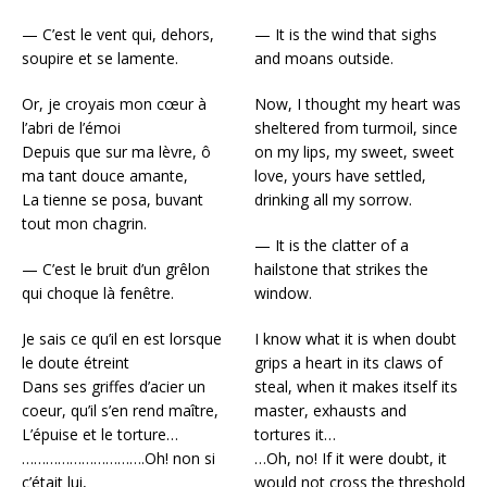
— C’est le vent qui, dehors,
— It is the wind that sighs
soupire et se lamente.
and moans outside.
Or, je croyais mon cœur à
Now, I thought my heart was
l’abri de l’émoi
sheltered from turmoil, since
Depuis que sur ma lèvre, ô
on my lips, my sweet, sweet
ma tant douce amante,
love, yours have settled,
La tienne se posa, buvant
drinking all my sorrow.
tout mon chagrin.
— It is the clatter of a
— C’est le bruit d’un grêlon
hailstone that strikes the
qui choque là fenêtre.
window.
Je sais ce qu’il en est lorsque
I know what it is when doubt
le doute étreint
grips a heart in its claws of
Dans ses griffes d’acier un
steal, when it makes itself its
coeur, qu’il s’en rend maître,
master, exhausts and
L’épuise et le torture…
tortures it…
………………………….Oh! non si
…Oh, no! If it were doubt, it
c’était lui,
would not cross the threshold