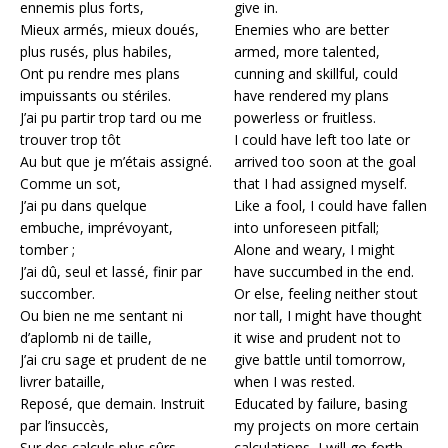
ennemis plus forts,
give in.
Mieux armés, mieux doués,
Enemies who are better
plus rusés, plus habiles,
armed, more talented,
Ont pu rendre mes plans
cunning and skillful, could
impuissants ou stériles.
have rendered my plans
J’ai pu partir trop tard ou me
powerless or fruitless.
trouver trop tôt
I could have left too late or
Au but que je m’étais assigné.
arrived too soon at the goal
Comme un sot,
that I had assigned myself.
J’ai pu dans quelque
Like a fool, I could have fallen
embuche, imprévoyant,
into unforeseen pitfall;
tomber ;
Alone and weary, I might
J’ai dû, seul et lassé, finir par
have succumbed in the end.
succomber.
Or else, feeling neither stout
Ou bien ne me sentant ni
nor tall, I might have thought
d’aplomb ni de taille,
it wise and prudent not to
J’ai cru sage et prudent de ne
give battle until tomorrow,
livrer bataille,
when I was rested.
Reposé, que demain. Instruit
Educated by failure, basing
par l’insuccès,
my projects on more certain
Sur des calculs plus sûrs
calculations, I will go forth