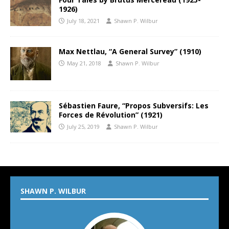
1926)
July 18, 2021
Shawn P. Wilbur
Max Nettlau, “A General Survey” (1910)
May 21, 2018
Shawn P. Wilbur
Sébastien Faure, “Propos Subversifs: Les
Forces de Révolution” (1921)
July 25, 2019
Shawn P. Wilbur
SHAWN P. WILBUR