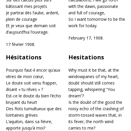
bâtissant mes projets
with the dawn, passionate
Je partirai dès l’aube, ardent,
and full of courage,
plein de courage
So I want tomorrow to be the
Et je veux que demain soit
work for today.
d’aujourd’hui l’ouvrage.
February 17, 1908.
17 février 1908.
Hésitations
Hesitations
Pourquoi faut-il encor qu’aux
Why must it be that, at the
vitres de mon cœur,
windowpanes of my heart,
Le doute soit venu frapper,
doubt should still comes
disant « tu rêves » ?
tapping, whispering “You
Est-ce le doute du bien l’écho
dream”?
bruyant du heurt
Is the doubt of the good the
Des flots tumultueux que des
noisy echo of the crashing of
lointaines grèves
storm-tossed waves that, in
L’aquilon, dans sa fièvre,
its fever, the north wind
apporte jusqu’à moi?
carries to me?