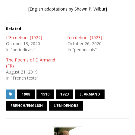
[English adaptations by Shawn P. Wilbur]
Related
L’En dehors (1922)
l’en dehors (1923)
October 13, 2020
October 26, 2020
In "periodicals"
In "periodicals"
The Poems of E. Armand
(FR)
August 21, 2019
In "French texts"
1908
1910
1923
E. ARMAND
FRENCH/ENGLISH
L’EN-DEHORS