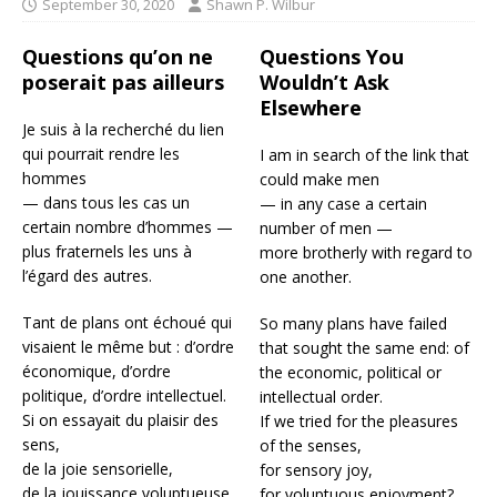
September 30, 2020
Shawn P. Wilbur
Questions qu’on ne
Questions You
poserait pas ailleurs
Wouldn’t Ask
Elsewhere
Je suis à la recherché du lien
qui pourrait rendre les
I am in search of the link that
hommes
could make men
— dans tous les cas un
— in any case a certain
certain nombre d’hommes —
number of men —
plus fraternels les uns à
more brotherly with regard to
l’égard des autres.
one another.
Tant de plans ont échoué qui
So many plans have failed
visaient le même but : d’ordre
that sought the same end: of
économique, d’ordre
the economic, political or
politique, d’ordre intellectuel.
intellectual order.
Si on essayait du plaisir des
If we tried for the pleasures
sens,
of the senses,
de la joie sensorielle,
for sensory joy,
de la jouissance voluptueuse
for voluptuous enjoyment?