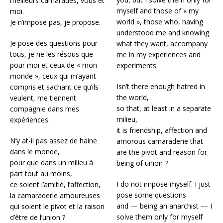
meilleurs camarades, vous et
myself and those of « my
moi.
world », those who, having
Je n’impose pas, je propose.
understood me and knowing
Je pose des questions pour
what they want, accompany
tous, je ne les résous que
me in my experiences and
pour moi et ceux de « mon
experiments.
monde », ceux qui m’ayant
Isn’t there enough hatred in
compris et sachant ce qu’ils
the world,
veulent, me tiennent
so that, at least in a separate
compagnie dans mes
milieu,
expériences.
it is friendship, affection and
N’y at-il pas assez de haine
amorous camaraderie that
dans le monde,
are the pivot and reason for
pour que dans un milieu à
being of union ?
part tout au moins,
I do not impose myself. I just
ce soient l’amitié, l’affection,
pose some questions
la camaraderie amoureuses
and — being an anarchist — I
qui soient le pivot et la raison
solve them only for myself
d’être de l’union ?