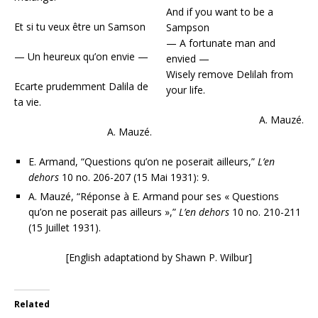
And if you want to be a
Et si tu veux être un Samson
Sampson
— A fortunate man and
— Un heureux qu’on envie —
envied —
Wisely remove Delilah from
Ecarte prudemment Dalila de
your life.
ta vie.
A. Mauzé.
A. Mauzé.
E. Armand, “Questions qu’on ne poserait ailleurs,”
L’en
dehors
10 no. 206-207 (15 Mai 1931): 9.
A. Mauzé, “Réponse à E. Armand pour ses « Questions
qu’on ne poserait pas ailleurs »,”
L’en dehors
10 no. 210-211
(15 Juillet 1931).
[English adaptationd by Shawn P. Wilbur]
Related