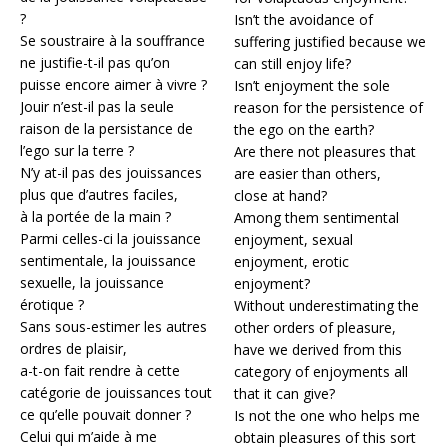
?
Isn’t the avoidance of
Se soustraire à la souffrance
suffering justified because we
ne justifie-t-il pas qu’on
can still enjoy life?
puisse encore aimer à vivre ?
Isn’t enjoyment the sole
Jouir n’est-il pas la seule
reason for the persistence of
raison de la persistance de
the ego on the earth?
l’ego sur la terre ?
Are there not pleasures that
N’y at-il pas des jouissances
are easier than others,
plus que d’autres faciles,
close at hand?
à la portée de la main ?
Among them sentimental
Parmi celles-ci la jouissance
enjoyment, sexual
sentimentale, la jouissance
enjoyment, erotic
sexuelle, la jouissance
enjoyment?
érotique ?
Without underestimating the
Sans sous-estimer les autres
other orders of pleasure,
ordres de plaisir,
have we derived from this
a-t-on fait rendre à cette
category of enjoyments all
catégorie de jouissances tout
that it can give?
ce qu’elle pouvait donner ?
Is not the one who helps me
Celui qui m’aide à me
obtain pleasures of this sort