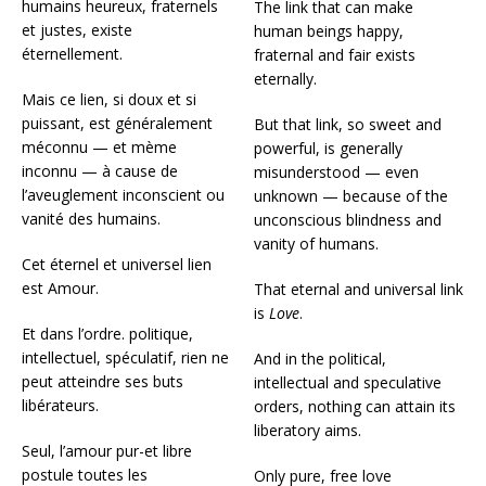
humains heureux, fraternels
The link that can make
et justes, existe
human beings happy,
éternellement.
fraternal and fair exists
eternally.
Mais ce lien, si doux et si
puissant, est généralement
But that link, so sweet and
méconnu — et mème
powerful, is generally
inconnu — à cause de
misunderstood — even
l’aveuglement inconscient ou
unknown — because of the
vanité des humains.
unconscious blindness and
vanity of humans.
Cet éternel et universel lien
est Amour.
That eternal and universal link
is
Love
.
Et dans l’ordre. politique,
intellectuel, spéculatif, rien ne
And in the political,
peut atteindre ses buts
intellectual and speculative
libérateurs.
orders, nothing can attain its
liberatory aims.
Seul, l’amour pur-et libre
postule toutes les
Only pure, free love