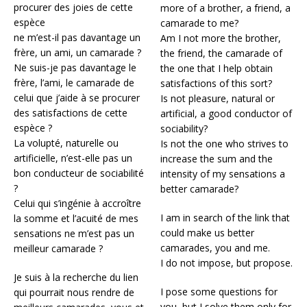
procurer des joies de cette
more of a brother, a friend, a
espèce
camarade to me?
ne m’est-il pas davantage un
Am I not more the brother,
frère, un ami, un camarade ?
the friend, the camarade of
Ne suis-je pas davantage le
the one that I help obtain
frère, l’ami, le camarade de
satisfactions of this sort?
celui que j’aide à se procurer
Is not pleasure, natural or
des satisfactions de cette
artificial, a good conductor of
espèce ?
sociability?
La volupté, naturelle ou
Is not the one who strives to
artificielle, n’est-elle pas un
increase the sum and the
bon conducteur de sociabilité
intensity of my sensations a
?
better camarade?
Celui qui s’ingénie à accroître
I am in search of the link that
la somme et l’acuité de mes
could make us better
sensations ne m’est pas un
camarades, you and me.
meilleur camarade ?
I do not impose, but propose.
Je suis à la recherche du lien
I pose some questions for
qui pourrait nous rendre de
you, but I solve them only for