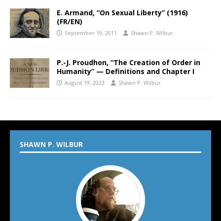
E. Armand, “On Sexual Liberty” (1916)
(FR/EN)
September 19, 2011
Shawn P. Wilbur
P.-J. Proudhon, “The Creation of Order in
Humanity” — Definitions and Chapter I
August 19, 2023
Shawn P. Wilbur
SHAWN P. WILBUR