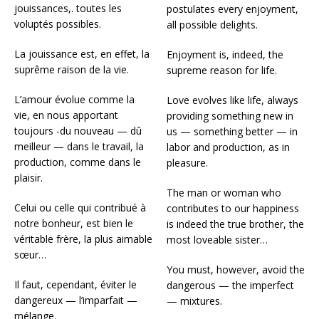
jouissances,. toutes les
postulates every enjoyment,
voluptés possibles.
all possible delights.
La jouissance est, en effet, la
Enjoyment is, indeed, the
suprême raison de la vie.
supreme reason for life.
L’amour évolue comme la
Love evolves like life, always
vie, en nous apportant
providing something new in
toujours -du nouveau — dû
us — something better — in
meilleur — dans le travail, la
labor and production, as in
production, comme dans le
pleasure.
plaisir.
The man or woman who
Celui ou celle qui contribué à
contributes to our happiness
notre bonheur, est bien le
is indeed the true brother, the
véritable frère, la plus aimable
most loveable sister…
sœur…
You must, however, avoid the
Il faut, cependant, éviter le
dangerous — the imperfect
dangereux — l’imparfait —
— mixtures.
mélange.