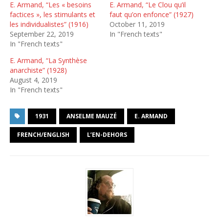
E. Armand, “Les « besoins
E. Armand, “Le Clou qu’il
factices », les stimulants et
faut qu’on enfonce” (1927)
les individualistes” (1916)
October 11, 2019
September 22, 2019
In "French texts"
In "French texts"
E. Armand, “La Synthèse
anarchiste” (1928)
August 4, 2019
In "French texts"
1931
ANSELME MAUZÉ
E. ARMAND
FRENCH/ENGLISH
L’EN-DEHORS