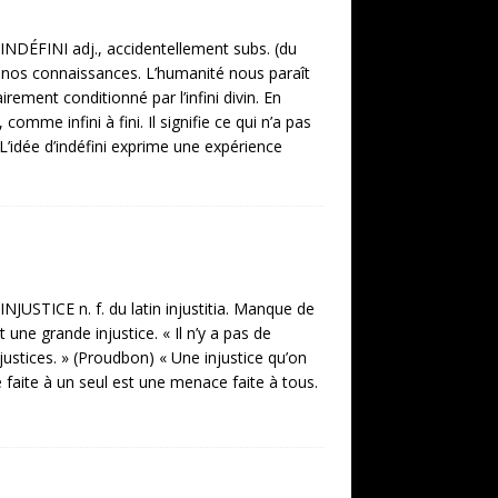
INDÉFINI adj., accidentellement subs. (du
 de nos connaissances. L’humanité nous paraît
ement conditionné par l’infini divin. En
, comme infini à fini. Il signifie ce qui n’a pas
 L’idée d’indéfini exprime une expérience
NJUSTICE n. f. du latin injustitia. Manque de
ait une grande injustice. « Il n’y a pas de
njustices. » (Proudbon) « Une injustice qu’on
e faite à un seul est une menace faite à tous.