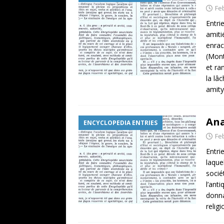
Fe
Entri
amiti
enrac
(Mont
et ra
la lâ
amit
Ana
ENCYCLOPEDIA ENTRIES
Fe
Entri
laque
socié
l’anti
donna
relig