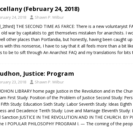
cellany (February 24, 2018)
bruary 24, 2018
Shawn P. Wilbur
l_2third] THE SECOND TIME AS FARCE: There is a new voluntaryist F
old war by capitalists to get themselves mistaken for anarchists. I wou
ell other places than Portlandia, but honestly, having been caught up
s with this nonsense, I have to say that it all feels more than a bit l
 to be to sift through An Anarchist FAQ and my translations for bit
udhon, Justice: Program
bruary 23, 2018
Shawn P. Wilbur
HON LIBRARY home page Justice in the Revolution and in the Church
am First Study: Position of the Problem of Justice Second Study: Per
 Fifth Study: Education Sixth Study: Labor Seventh Study: Ideas Eigh
ess and Decadence Tenth Study: Love and Marriage Eleventh Study: L
l Sanction JUSTICE IN THE REVOLUTION AND IN THE CHURCH. BY P
e I POPULAR PHILOSOPHY PROGRAM I. — The coming of the people t