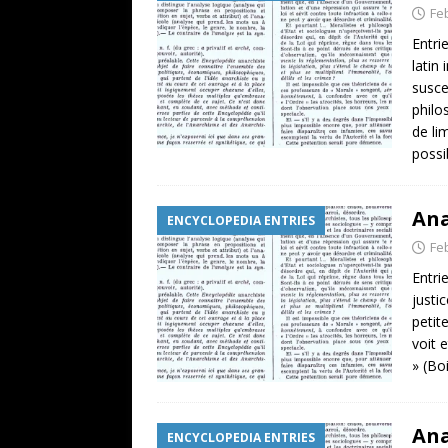
Fe
Entri
latin
susce
philos
de li
possi
Ana
ENCYCLOPEDIA ENTRIES
Fe
Entri
justic
petit
voit 
» (Bo
Ana
ENCYCLOPEDIA ENTRIES