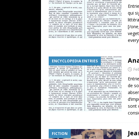
Entri
qui s
litté
[/one
veget
every
Ana
ENCYCLOPEDIA ENTRIES
Fe
Entri
de so
absen
d’imp
sont 
consi
Jea
FICTION