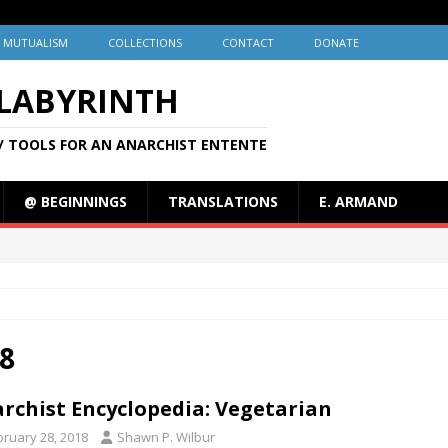
MUTUALISM
COLLECTIONS
CONTACT
DONATE
 LABYRINTH
/ TOOLS FOR AN ANARCHIST ENTENTE
@ BEGINNINGS
TRANSLATIONS
E. ARMAND
8
rchist Encyclopedia: Vegetarian
bruary 28, 2018
Shawn P. Wilbur