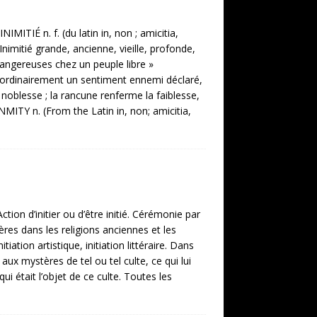
MITIÉ n. f. (du latin in, non ; amicitia,
nimitié grande, ancienne, vieille, profonde,
s dangereuses chez un peuple libre »
e ordinairement un sentiment ennemi déclaré,
a noblesse ; la rancune renferme la faiblesse,
NMITY n. (From the Latin in, non; amicitia,
ction d’initier ou d’être initié. Cérémonie par
tères dans les religions anciennes et les
ation artistique, initiation littéraire. Dans
s aux mystères de tel ou tel culte, ce qui lui
qui était l’objet de ce culte. Toutes les