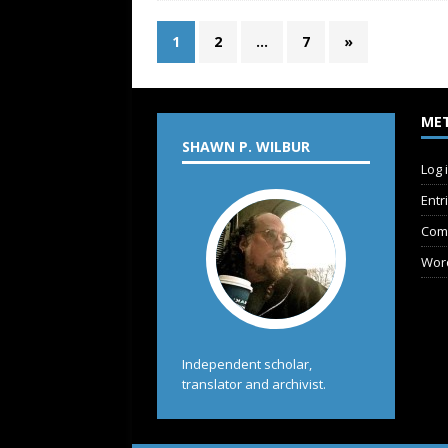
1
2
…
7
»
ME
SHAWN P. WILBUR
Log 
Entr
Com
Wor
Independent scholar,
translator and archivist.