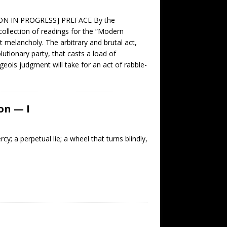
TION IN PROGRESS] PREFACE By the
 collection of readings for the “Modern
nt melancholy. The arbitrary and brutal act,
utionary party, that casts a load of
eois judgment will take for an act of rabble-
on — I
y; a perpetual lie; a wheel that turns blindly,