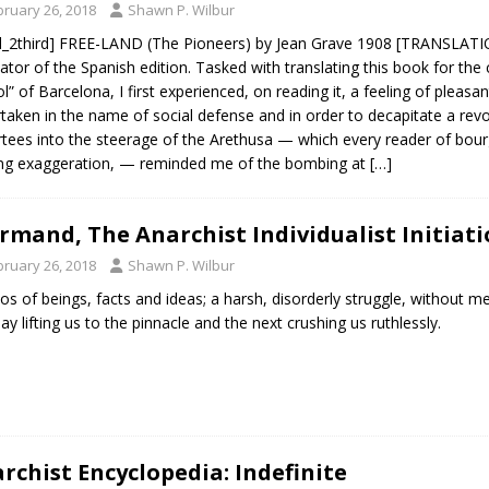
bruary 26, 2018
Shawn P. Wilbur
l_2third] FREE-LAND (The Pioneers) by Jean Grave 1908 [TRANSLA
lator of the Spanish edition. Tasked with translating this book for the
l” of Barcelona, I first experienced, on reading it, a feeling of pleasa
taken in the name of social defense and in order to decapitate a revol
tees into the steerage of the Arethusa — which every reader of bourg
ng exaggeration, — reminded me of the bombing at
[…]
Armand, The Anarchist Individualist Initiati
bruary 26, 2018
Shawn P. Wilbur
os of beings, facts and ideas; a harsh, disorderly struggle, without merc
ay lifting us to the pinnacle and the next crushing us ruthlessly.
rchist Encyclopedia: Indefinite