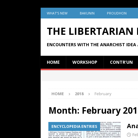
WHAT’S NEW
BAKUNIN
PROUDHON
THE LIBERTARIAN
ENCOUNTERS WITH THE ANARCHIST IDEA 
HOME
WORKSHOP
CONTR’UN
HOME
2018
February
Month:
February 201
Ana
ENCYCLOPEDIA ENTRIES
Fe