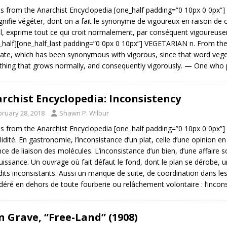
es from the Anarchist Encyclopedia [one_half padding=”0 10px 0 0px”] 
ignifie végéter, dont on a fait le synonyme de vigoureux en raison de 
ral, exprime tout ce qui croit normalement, par conséquent vigoureuse
_half][one_half_last padding=”0 0px 0 10px”] VEGETARIAN n. From the
ate, which has been synonymous with vigorous, since that word vegetat
thing that grows normally, and consequently vigorously. — One who 
rchist Encyclopedia: Inconsistency
bruary 28, 2018
Shawn P. Wilbur
es from the Anarchist Encyclopedia [one_half padding=”0 10px 0 0px”
lidité. En gastronomie, l’inconsistance d’un plat, celle d’une opinion e
ce de liaison des molécules. L’inconsistance d’un bien, d’une affaire s
uissance. Un ouvrage où fait défaut le fond, dont le plan se dérobe,
dits inconsistants. Aussi un manque de suite, de coordination dans les
déré en dehors de toute fourberie ou relâchement volontaire : l’incon
n Grave, “Free-Land” (1908)