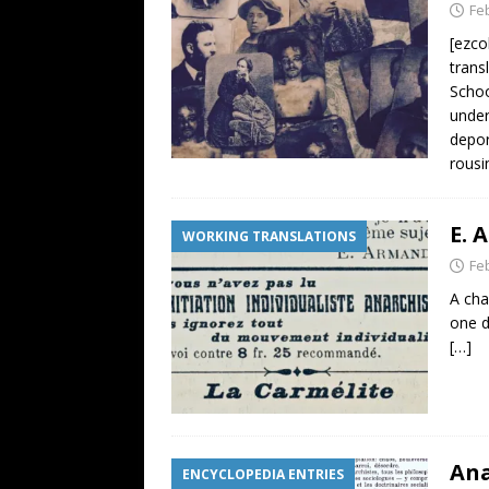
Fe
[ezco
trans
Schoo
under
depor
rousi
E. 
WORKING TRANSLATIONS
Fe
A cha
one d
[…]
Ana
ENCYCLOPEDIA ENTRIES