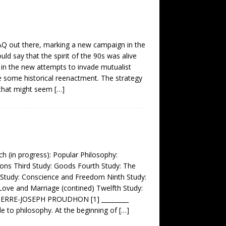
AQ out there, marking a new campaign in the
ld say that the spirit of the 90s was alive
 in the new attempts to invade mutualist
ike some historical reenactment. The strategy
s that might seem
[…]
 (in progress): Popular Philosophy:
sons Third Study: Goods Fourth Study: The
th Study: Conscience and Freedom Ninth Study:
ove and Marriage (contined) Twelfth Study:
IERRE-JOSEPH PROUDHON [1] _________
o philosophy. At the beginning of
[…]