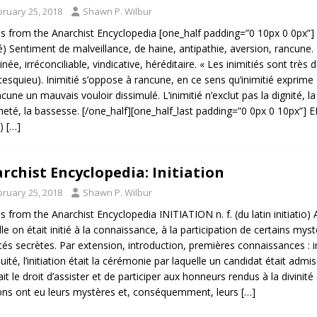
bruary 25, 2018
Shawn P. Wilbur
es from the Anarchist Encyclopedia [one_half padding=”0 10px 0 0px”] INI
é) Sentiment de malveillance, de haine, antipathie, aversion, rancune. I
inée, irréconciliable, vindicative, héréditaire. « Les inimitiés sont trè
esquieu). Inimitié s’oppose à rancune, en ce sens qu’inimitié exprim
ncune un mauvais vouloir dissimulé. L’inimitié n’exclut pas la dignité, l
cheté, la bassesse. [/one_half][one_half_last padding=”0 0px 0 10px”] E
y)
[…]
rchist Encyclopedia: Initiation
bruary 25, 2018
Shawn P. Wilbur
es from the Anarchist Encyclopedia INITIATION n. f. (du latin initiatio) A
lle on était initié à la connaissance, à la participation de certains mys
tés secrètes. Par extension, introduction, premières connaissances : initi
quité, l’initiation était la cérémonie par laquelle un candidat était admi
it le droit d’assister et de participer aux honneurs rendus à la divinité 
ions ont eu leurs mystères et, conséquemment, leurs
[…]