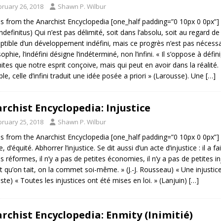
bruary 26, 2018
Shawn P. Wilbur
es from the Anarchist Encyclopedia [one_half padding=”0 10px 0 0px”] 
 indefinitus) Qui n’est pas délimité, soit dans l’absolu, soit au regard
ptible d’un développement indéfini, mais ce progrès n’est pas nécessair
ophie, l’indéfini désigne l’indéterminé, non l’infini. « Il s’oppose à défini
mites que notre esprit conçoive, mais qui peut en avoir dans la réalité.
ble, celle d’infini traduit une idée posée a priori » (Larousse). Une
[…]
rchist Encyclopedia: Injustice
bruary 25, 2018
Shawn P. Wilbur
es from the Anarchist Encyclopedia [one_half padding=”0 10px 0 0px”] I
e, d’équité. Abhorrer l’injustice. Se dit aussi d’un acte d’injustice : il a f
es réformes, il n’y a pas de petites économies, il n’y a pas de petites i
et qu’on tait, on la commet soi-même. » (J.-J. Rousseau) « Une injustic
iste) « Toutes les injustices ont été mises en loi. » (Lanjuin)
[…]
rchist Encyclopedia: Enmity (Inimitié)