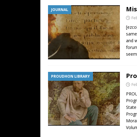
Mis
JOURNAL
Fe
[ezco
same 
and w
forum
seems
Pro
PROUDHON LIBRARY
Fe
PROUD
Progr
State
Progr
Mora
Volum