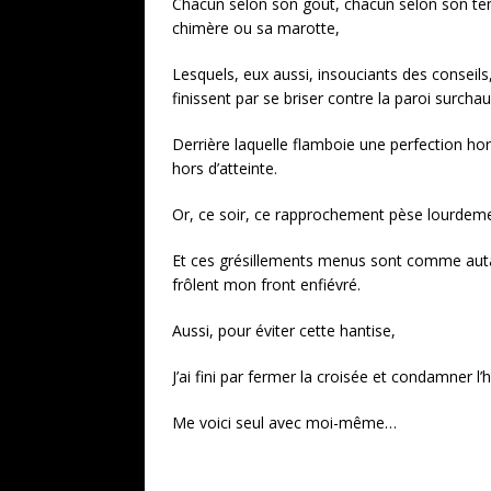
Chacun selon son goût, chacun selon son t
chimère ou sa marotte,
Lesquels, eux aussi, insouciants des conseils,
finissent par se briser contre la paroi surchau
Derrière laquelle flamboie une perfection h
hors d’atteinte.
Or, ce soir, ce rapprochement pèse lourdem
Et ces grésillements menus sont comme autan
frôlent mon front enfiévré.
Aussi, pour éviter cette hantise,
J’ai fini par fermer la croisée et condamner l’h
Me voici seul avec moi-même…