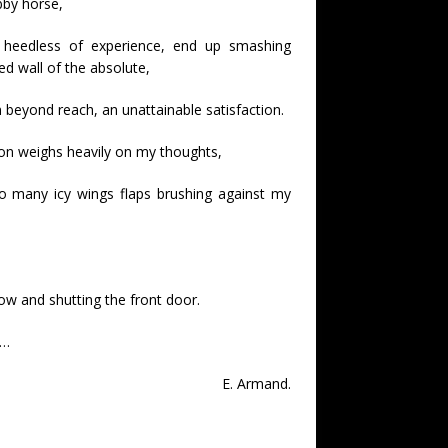
bby horse,
 heedless of experience, end up smashing
d wall of the absolute,
 beyond reach, an unattainable satisfaction.
son weighs heavily on my thoughts,
 so many icy wings flaps brushing against my
ow and shutting the front door.
f…
E. Armand.