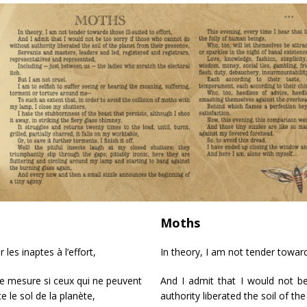
Moths
es inaptes à l’effort,
In theory, I am not tender towards
re mesure si ceux qui ne peuvent
And I admit that I would not b
e le sol de la planète,
authority liberated the soil of th