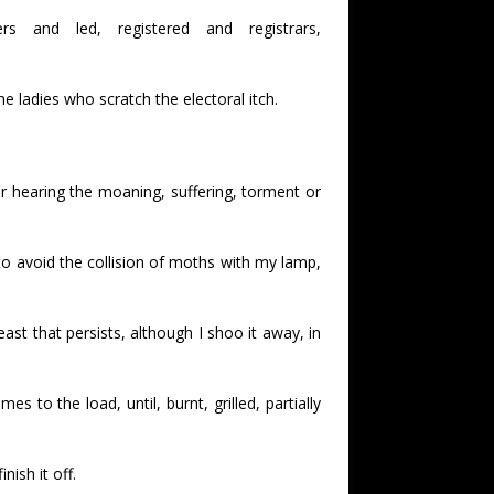
rs and led, registered and registrars,
 ladies who scratch the electoral itch.
or hearing the moaning, suffering, torment or
to avoid the collision of moths with my lamp,
ast that persists, although I shoo it away, in
es to the load, until, burnt, grilled, partially
nish it off.