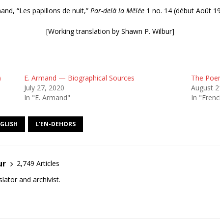
and, “Les papillons de nuit,”
Par-delà la Mêlée
1 no. 14 (début Août 19
[Working translation by Shawn P. Wilbur]
)
E. Armand — Biographical Sources
The Poem
July 27, 2020
August 2
In "E. Armand"
In "Frenc
GLISH
L’EN-DEHORS
ur
2,749 Articles
lator and archivist.