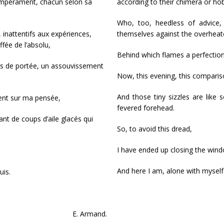
empérament, chacun selon sa
according to their chimera or ho
Who, too, heedless of advice,
 inattentifs aux expériences,
themselves against the overheate
ffée de l’absolu,
Behind which flames a perfection
ors de portée, un assouvissement
Now, this evening, this compari
And those tiny sizzles are like
ent sur ma pensée,
fevered forehead.
t de coups d’aile glacés qui
So, to avoid this dread,
I have ended up closing the wind
And here I am, alone with mysel
uis.
E. Armand.