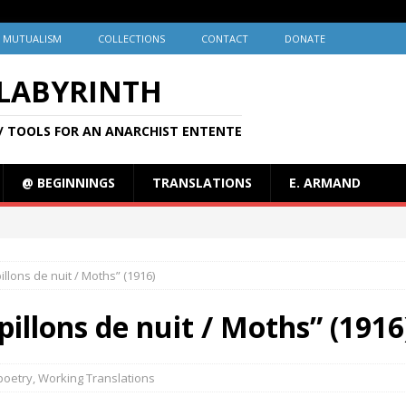
MUTUALISM
COLLECTIONS
CONTACT
DONATE
 LABYRINTH
/ TOOLS FOR AN ANARCHIST ENTENTE
@ BEGINNINGS
TRANSLATIONS
E. ARMAND
llons de nuit / Moths” (1916)
illons de nuit / Moths” (1916
poetry
,
Working Translations