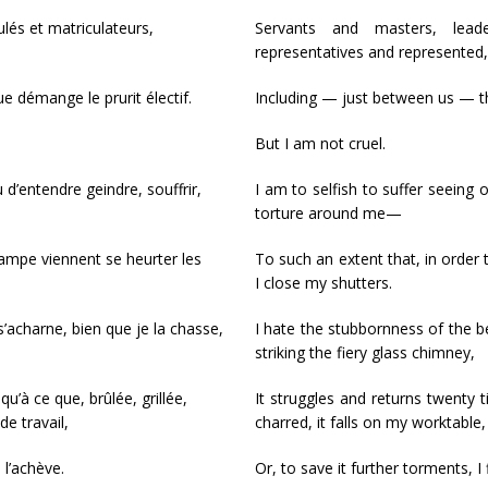
lés et matriculateurs,
Servants and masters, leade
representatives and represented,
 démange le prurit électif.
Including — just between us — the
But I am not cruel.
 d’entendre geindre, souffrir,
I am to selfish to suffer seeing 
torture around me—
 lampe viennent se heurter les
To such an extent that, in order 
I close my shutters.
 s’acharne, bien que je la chasse,
I hate the stubbornness of the be
striking the fiery glass chimney,
qu’à ce que, brûlée, grillée,
It struggles and returns twenty tim
de travail,
charred, it falls on my worktable,
 l’achève.
Or, to save it further torments, I fi