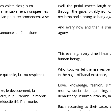
s volets clos ; ils en
Well! the pitiful insects laugh 
 lamentablement ironiques, les
through the gaps; pitiably ironic
 ma lampe et recommencent à se
my lamp and starting to bang aga
And every now and then a small
’annonce le début d’une
agony.
This evening, every time I hear t
human beings,
Who, too, will let themselves be
 qui brille, luit ou resplendit
in the night of banal existence,
Love, knowledge, fashion, simp
luxe, le dévouement, la
money, social ties, gambling, f
ux, le jeu, l’amitié, la morale,
debauchery, insurmountability, 
rréductibilité, l’harmonie,
Each according to their taste,