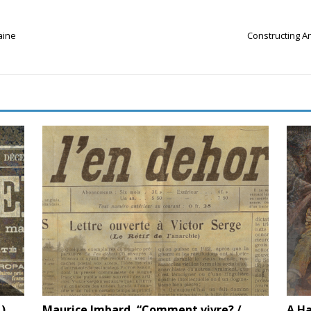
aine
Constructing A
1)
Maurice Imbard, “Comment vivre? /
A Ha