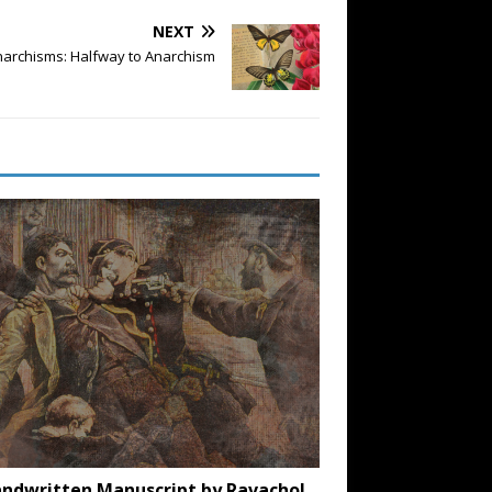
NEXT
narchisms: Halfway to Anarchism
ndwritten Manuscript by Ravachol