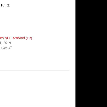
16): 2.
s of E. Armand (FR)
1, 2019
h texts"