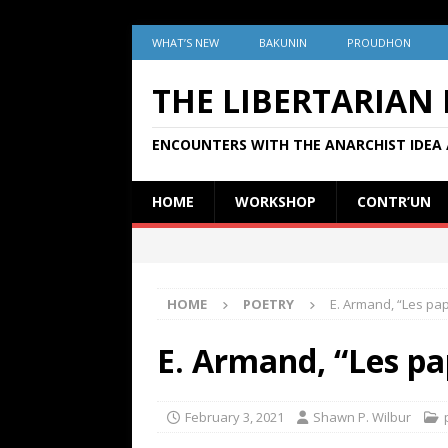
WHAT’S NEW
BAKUNIN
PROUDHON
THE LIBERTARIAN
ENCOUNTERS WITH THE ANARCHIST IDEA 
HOME
WORKSHOP
CONTR’UN
HOME
POETRY
E. Armand, “Les papi
E. Armand, “Les pap
February 3, 2021
Shawn P. Wilbur