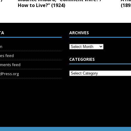
How to Live?” (1924)
(189
TA
ARCHIVES
in
ies feed
CATEGORIES
ments feed
dPress.org