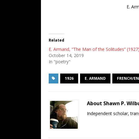
E. Arm
Related
E. Armand, “The Man of the Solitudes” (1927
October 14, 2019
In "poetry"
1926
E. ARMAND
FRENCH/EN
About Shawn P. Wilb
Independent scholar, trans