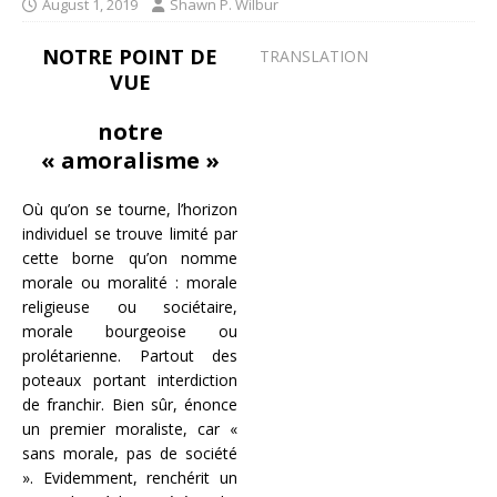
August 1, 2019
Shawn P. Wilbur
NOTRE POINT DE
TRANSLATION
VUE
notre
« amoralisme »
Où qu’on se tourne, l’horizon
individuel se trouve limité par
cette borne qu’on nomme
morale ou moralité : morale
religieuse ou sociétaire,
morale bourgeoise ou
prolétarienne. Partout des
poteaux portant interdiction
de franchir. Bien sûr, énonce
un premier moraliste, car «
sans morale, pas de société
». Evidemment, renchérit un