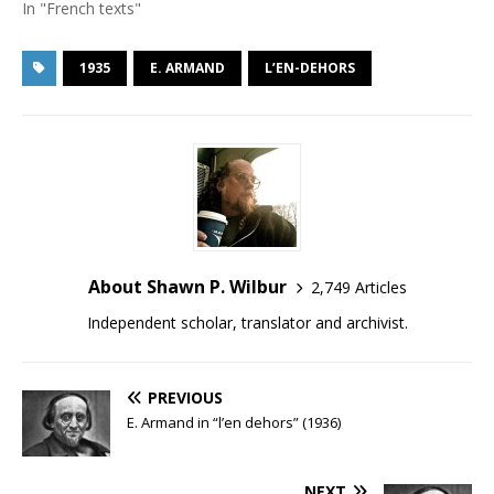
In "French texts"
1935
E. ARMAND
L’EN-DEHORS
About Shawn P. Wilbur
2,749 Articles
Independent scholar, translator and archivist.
PREVIOUS
E. Armand in “l’en dehors” (1936)
NEXT