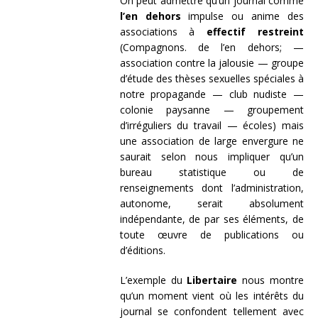
On peut admettre qu’un journal comme
l’en dehors
impulse ou anime des
associations à
effectif restreint
(Compagnons. de l’en dehors; —
association contre la jalousie — groupe
d’étude des thèses sexuelles spéciales à
notre propagande — club nudiste —
colonie paysanne — groupement
d’irréguliers du travail — écoles) mais
une association de large envergure ne
saurait selon nous impliquer qu’un
bureau statistique ou de
renseignements dont l’administration,
autonome, serait absolument
indépendante, de par ses éléments, de
toute œuvre de publications ou
d’éditions.
L’exemple du
Libertaire
nous montre
qu’un moment vient où les intérêts du
journal se confondent tellement avec