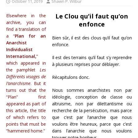
October 11, 2019
Shawn P. Wilbur
Le Clou qu’il faut qu’on
Elsewhere in the
archive, you can
enfonce
find a translation of
a “
Plan for an
Bien sûr, il est des clous qu’il faut qu’on
Anarchist
enfonce.
Individualist
International,
”
Il est des terrains qu’il faut s’y reprendre
which appeared in
à plusieurs reprises pour déblayer.
the pamphlet
Les
Différents visages de
Récapitulons donc.
l’anarchisme
. But it
turns out that the
Nous sommes anarchistes non par
“Plan” first
idéologie, conception de classe ou
appeared as part of
altruisme, non par dilettantisme ou
this article, the title
recherche de la persécution, mais parce
of which refers to
que c’est par l’anarchie que nous
points that must be
voulons être heureux, parce que c’est
“hammered home.”
dans l’anarchie que nous voulons
trouver notre bonheur.