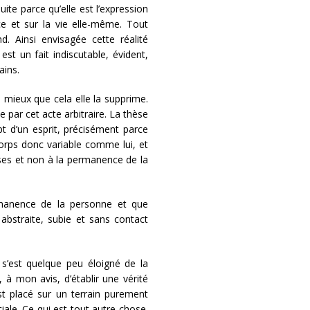
uite parce qu’elle est l’expression
nce et sur la vie elle-même. Tout
. Ainsi envisagée cette réalité
est un fait indiscutable, évident,
ains.
, mieux que cela elle la supprime.
par cet acte arbitraire. La thèse
t d’un esprit, précisément parce
corps donc variable comme lui, et
ses et non à la permanence de la
ermanence de la personne et que
 abstraite, subie et sans contact
 s’est quelque peu éloigné de la
 à mon avis, d’établir une vérité
’est placé sur un terrain purement
iale. Ce qui est tout autre chose.