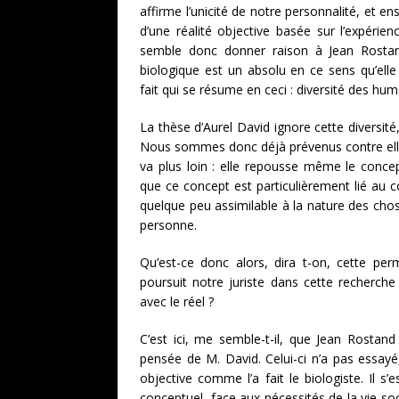
affirme l’unicité de notre personnalité, et ens
d’une réalité objective basée sur l’expérie
semble donc donner raison à Jean Rostand
biologique est un absolu en ce sens qu’elle 
fait qui se résume en ceci : diversité des hum
La thèse d’Aurel David ignore cette diversité
Nous sommes donc déjà prévenus contre elle 
va plus loin : elle repousse même le concep
que ce concept est particulièrement lié au 
quelque peu assimilable à la nature des cho
personne.
Qu’est-ce donc alors, dira t-on, cette p
poursuit notre juriste dans cette recherche
avec le réel ?
C’est ici, me semble-t-il, que Jean Rostand
pensée de M. David. Celui-ci n’a pas essayé,
objective comme l’a fait le biologiste. Il s
conceptuel, face aux nécessités de la vie soc