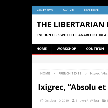
WHAT’S NEW
BAKUNIN
PROUDHON
THE LIBERTARIAN
ENCOUNTERS WITH THE ANARCHIST IDEA 
HOME
WORKSHOP
CONTR’UN
HOME
FRENCH TEXTS
Ixigrec, “Ab
Ixigrec, “Absolu et
October 10, 2019
Shawn P. Wilbur