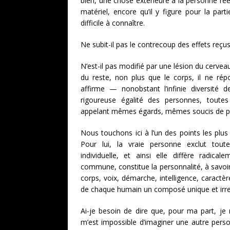
bien, une chose extérieure à la personne réell
matériel, encore qu’il y figure pour la part
difficile à connaître.
Ne subit-il pas le contrecoup des effets reçu
N’est-il pas modifié par une lésion du cerve
du reste, non plus que le corps, il ne rép
affirme — nonobstant l’infinie diversité 
rigoureuse égalité des personnes, toutes
appelant mêmes égards, mêmes soucis de pr
Nous touchons ici à l’un des points les plus
Pour lui, la vraie personne exclut toute p
individuelle, et ainsi elle diffère radica
commune, constitue la personnalité, à savoi
corps, voix, démarche, intelligence, caractè
de chaque humain un composé unique et irr
Ai-je besoin de dire que, pour ma part, je 
m’est impossible d’imaginer une autre person