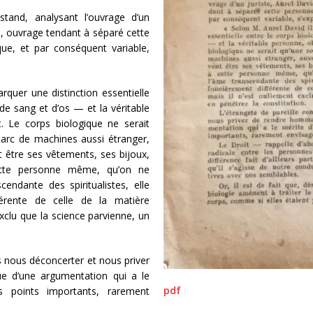
stand, analysant l’ouvrage d’un
e, ouvrage tendant à séparé cette
ue, et par conséquent variable,
rquer une distinction essentielle
de sang et d’os — et la véritable
. Le corps biologique ne serait
arc de machines aussi étranger,
t être ses vêtements, ses bijoux,
ette personne même, qu’on ne
ndante des spiritualistes, elle
férente de celle de la matière
exclu que la science parvienne, un
as nous déconcerter et nous priver
e d’une argumentation qui a le
pdf
es points importants, rarement