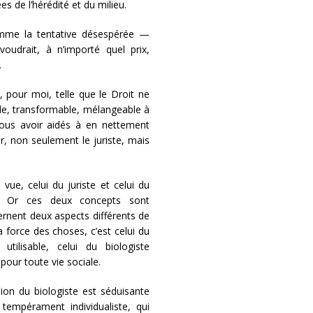
 de l’hérédité et du milieu.
mme la tentative désespérée —
oudrait, à n’importé quel prix,
.
 pour moi, telle que le Droit ne
able, transformable, mélangeable à
nous avoir aidés à en nettement
er, non seulement le juriste, mais
ue, celui du juriste et celui du
s. Or ces deux concepts sont
cernent deux aspects différents de
a force des choses, c’est celui du
utilisable, celui du biologiste
pour toute vie sociale.
ion du biologiste est séduisante
tempérament individualiste, qui