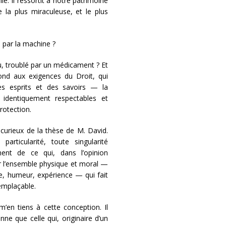
e. Il ressortit à notre patrimoine
ie la plus miraculeuse, et le plus
s par la machine ?
au, troublé par un médicament ? Et
ond aux exigences du Droit, qui
des esprits et des savoirs — la
 identiquement respectables et
otection.
 curieux de la thèse de M. David.
articularité, toute singularité
lement de ce qui, dans l’opinion
r l’ensemble physique et moral —
re, humeur, expérience — qui fait
emplaçable.
m’en tiens à cette conception. Il
ne que celle qui, originaire d’un