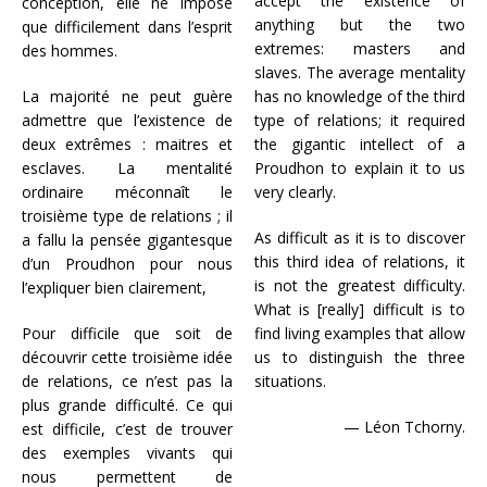
accept the existence of
conception, elle ne impose
anything but the two
que difficilement dans l’esprit
extremes: masters and
des hommes.
slaves. The average mentality
La majorité ne peut guère
has no knowledge of the third
admettre que l’existence de
type of relations; it required
deux extrêmes : maitres et
the gigantic intellect of a
esclaves. La mentalité
Proudhon to explain it to us
ordinaire méconnaît le
very clearly.
troisième type de relations ; il
As difficult as it is to discover
a fallu la pensée gigantesque
this third idea of relations, it
d’un Proudhon pour nous
is not the greatest difficulty.
l’expliquer bien clairement,
What is [really] difficult is to
Pour difficile que soit de
find living examples that allow
découvrir cette troisième idée
us to distinguish the three
de relations, ce n’est pas la
situations.
plus grande difficulté. Ce qui
— Léon Tchorny.
est difficile, c’est de trouver
des exemples vivants qui
nous permettent de