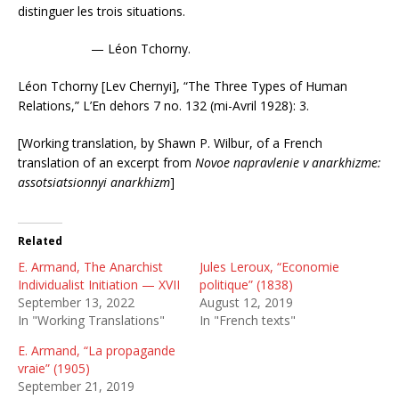
distinguer les trois situations.
— Léon Tchorny.
Léon Tchorny [Lev Chernyi], “The Three Types of Human
Relations,” L’En dehors 7 no. 132 (mi-Avril 1928): 3.
[Working translation, by Shawn P. Wilbur, of a French
translation of an excerpt from
Novoe napravlenie v anarkhizme:
assotsiatsionnyi anarkhizm
]
Related
E. Armand, The Anarchist
Jules Leroux, “Economie
Individualist Initiation — XVII
politique” (1838)
September 13, 2022
August 12, 2019
In "Working Translations"
In "French texts"
E. Armand, “La propagande
vraie” (1905)
September 21, 2019