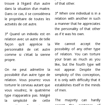
trouve à l’égard d’un autre
of that other.
dans la situation d’un maitre.
3° When one individual is in a
Dans ce cas, il se considérera
relation with another in such
le propriétaire de toutes les
a manner that he appreciates
activités de cet autre.
the personality of that other
3° Quand un individu est en
as if it was his own.
relation avec un autre de telle
We cannot accept the
façon qu’il apprécie la
possibility of any other type
personnalité de cet autre
of relation. You can torture
comme si c’était la sienne
your brain as much as you
propre.
like, but the fourth type will
On ne peut admettre la
not appear. Despite the
possibilité d’un autre type de
simplicity of this conception,
relation. Vous pourrez vous
it is only with difficulty that it
torturer le cerveau autant que
establishes itself in the minds
vous voudrez, le quatrième
of men.
type n’apparaitra pas. Malgré
The majority can hardly
la simplicité de cette