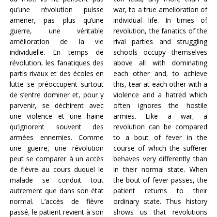
qu’une révolution puisse
war, to a true amelioration of
amener, pas plus qu’une
individual life. In times of
guerre, une véritable
revolution, the fanatics of the
amélioration de la vie
rival parties and struggling
individuelle. En temps de
schools occupy themselves
révolution, les fanatiques des
above all with dominating
partis rivaux et des écoles en
each other and, to achieve
lutte se préoccupent surtout
this, tear at each other with a
de s’entre dominer et, pour y
violence and a hatred which
parvenir, se déchirent avec
often ignores the hostile
une violence et une haine
armies. Like a war, a
qu’ignorent souvent des
revolution can be compared
armées ennemies. Comme
to a bout of fever in the
une guerre, une révolution
course of which the sufferer
peut se comparer à un accès
behaves very differently than
de fièvre au cours duquel le
in their normal state. When
malade se conduit tout
the bout of fever passes, the
autrement que dans son état
patient returns to their
normal. L’accès de fièvre
ordinary state. Thus history
passé, le patient revient à son
shows us that revolutions