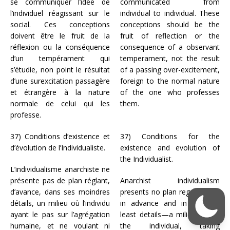
se communiquer l’idée de
communicated from
l’individuel réagissant sur le
individual to individual. These
social. Ces conceptions
conceptions should be the
doivent être le fruit de la
fruit of reflection or the
réflexion ou la conséquence
consequence of a observant
d’un tempérament qui
temperament, not the result
s’étudie, non point le résultat
of a passing over-excitement,
d’une surexcitation passagère
foreign to the normal nature
et étrangère à la nature
of the one who professes
normale de celui qui les
them.
professe.
37) Conditions d’existence et
37) Conditions for the
d’évolution de l’Individualiste.
existence and evolution of
the Individualist.
L’individualisme anarchiste ne
présente pas de plan réglant,
Anarchist individualism
d’avance, dans ses moindres
presents no plan regulating—
détails, un milieu où l’individu
in advance and in slightest
ayant le pas sur l’agrégation
least details—a milieu where
humaine, et ne voulant ni
the individual, taking