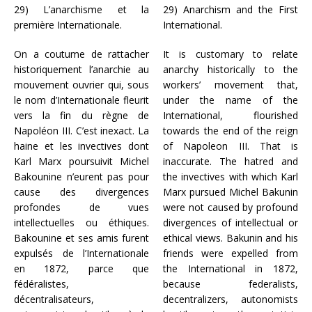
29) L’anarchisme et la
29) Anarchism and the First
première Internationale.
International.
On a coutume de rattacher
It is customary to relate
historiquement l’anarchie au
anarchy historically to the
mouvement ouvrier qui, sous
workers’ movement that,
le nom d’Internationale fleurit
under the name of the
vers la fin du règne de
International, flourished
Napoléon III. C’est inexact. La
towards the end of the reign
haine et les invectives dont
of Napoleon III. That is
Karl Marx poursuivit Michel
inaccurate. The hatred and
Bakounine n’eurent pas pour
the invectives with which Karl
cause des divergences
Marx pursued Michel Bakunin
profondes de vues
were not caused by profound
intellectuelles ou éthiques.
divergences of intellectual or
Bakounine et ses amis furent
ethical views. Bakunin and his
expulsés de l’Internationale
friends were expelled from
en 1872, parce que
the International in 1872,
fédéralistes,
because federalists,
décentralisateurs,
decentralizers, autonomists