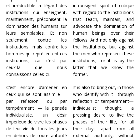
et irréductible à l’égard des
intransigent spirit of critique
institutions qui enseignent,
with regard to the institutions
maintiennent, préconisent la
that teach, maintain, and
domination des humains sur
advocate the domination of
leurs semblables. Et non
human beings over their
seulement contre les
fellows. And not only against
institutions, mais contre les
the institutions, but against
hommes qui représentent ces
the men who represent these
institutions, car c’est par
institutions, for it is by the
ceux-là que nous
latter that we know the
connaissons celles-ci.
former.
C’est encore d’amener en
It is also to bring out, in those
ceux qui se sont assimilé —
who identify with it—through
par réflexion ou par
reflection or temperament—
tempérament — la pensée
individualist thought, a
individualiste, un désir
pressing desire to live the
impérieux de vivre les phases
phases of their life, for all
de leur vie de tous les jours
their days, apart from all
en dehors de toute autorité
external authority, without