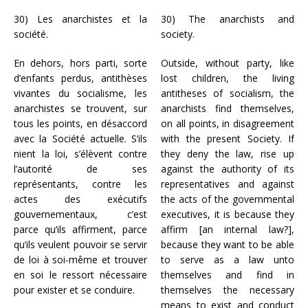
30) Les anarchistes et la
30) The anarchists and
société.
society.
En dehors, hors parti, sorte
Outside, without party, like
d’enfants perdus, antithèses
lost children, the living
vivantes du socialisme, les
antitheses of socialism, the
anarchistes se trouvent, sur
anarchists find themselves,
tous les points, en désaccord
on all points, in disagreement
avec la Société actuelle. S’ils
with the present Society. If
nient la loi, s’élèvent contre
they deny the law, rise up
l’autorité de ses
against the authority of its
représentants, contre les
representatives and against
actes des exécutifs
the acts of the governmental
gouvernementaux, c’est
executives, it is because they
parce qu’ils affirment, parce
affirm [an internal law?],
qu’ils veulent pouvoir se servir
because they want to be able
de loi à soi-même et trouver
to serve as a law unto
en soi le ressort nécessaire
themselves and find in
pour exister et se conduire.
themselves the necessary
means to exist and conduct