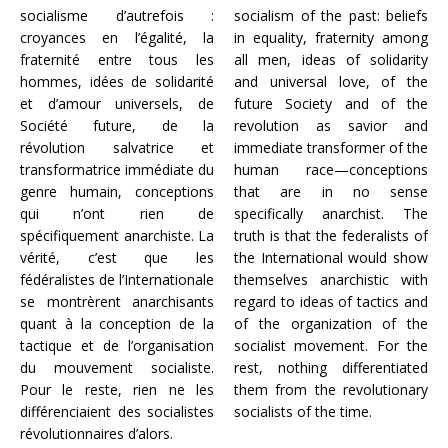
socialisme d’autrefois :
socialism of the past: beliefs
croyances en l’égalité, la
in equality, fraternity among
fraternité entre tous les
all men, ideas of solidarity
hommes, idées de solidarité
and universal love, of the
et d’amour universels, de
future Society and of the
Société future, de la
revolution as savior and
révolution salvatrice et
immediate transformer of the
transformatrice immédiate du
human race—conceptions
genre humain, conceptions
that are in no sense
qui n’ont rien de
specifically anarchist. The
spécifiquement anarchiste. La
truth is that the federalists of
vérité, c’est que les
the International would show
fédéralistes de l’Internationale
themselves anarchistic with
se montrèrent anarchisants
regard to ideas of tactics and
quant à la conception de la
of the organization of the
tactique et de l’organisation
socialist movement. For the
du mouvement socialiste.
rest, nothing differentiated
Pour le reste, rien ne les
them from the revolutionary
différenciaient des socialistes
socialists of the time.
révolutionnaires d’alors.