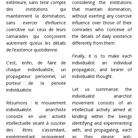
extérieure, sans tenir compte
considering the institutions
des institutions qui
that maintain domination,
maintiennent la domination,
without exerting any coercive
sans exercer d’influence
influence over those of their
coercitive sur ceux de leurs
comrades who conceive of
camarades qui conçoivent
the details of daily existence
autrement qu’eux les détails
differently from them.
de l’existence quotidienne.
Finally, it is to make each
C’est, enfin, de faire de
individualist an individual
chaque individualiste, un
propagator, and bearer of
propagateur personnel, un
individualist thought.
porteur de la pensée
Let us summarize: the
individualiste.
individualist anarchist
Résumons : le mouvement
movement consists of an
individualiste anarchiste
intellectual activity aimed at
consiste en une activité
kindling within the beings
intellectuelle visant à susciter
identifying and experimenting
des êtres s’assimilant,
with, and propagating, each
expérimentant, propageant,
as they please, anti-