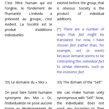
C’est l’être humain qui est
existed before the group; that
l’origine, le fondement de
is obvious. Society is the
l’humanité. L’individu a
product of individual
préexisté au groupe, c’est
additions.
évident. La Société est le
[*] There are a number of
produit d’additions
ways that
fait
might be
individuelles.
translated. For now, I have
chosen
fact
(rather than, for
example,
act
or
event
)
because Armand seems to be
contrasting this
individual fact
to similar elements, such as
the
economic fact
.
33) Le domaine du « Moi ».
33) The domain of the “Self.”
On peut faire l’unité humaine
We can make human unity
synonyme de« Moi ». Or,
synonymous with “Self.” Now,
l’individualiste ne pose aucune
the individualist does not
borne au développement de
posit any boundary to their