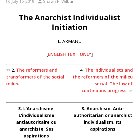
July 16, 2019
Shawn P. Wilbur
The Anarchist Individualist
Initiation
E. ARMAND
[
ENGLISH TEXT ONLY
]
☜ 2.
The reformers and
4.
The individualists and
transformers of the social
the reformers of the milieu
milieu.
social. The law of
continuous progress.
☞
3. L’Anarchisme.
3. Anarchism. Anti-
L’individualisme
authoritarian or anarchist
antiautoritaire ou
individualism. Its
anarchiste. Ses
aspirations
aspirations