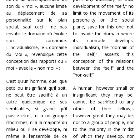
son du « moi », aucune limite
development of the “self,” no
au déplacement de sa
limit to the movement of its
personnalité sur le plan
personality on the social
social, sauf ceci : ne pas
plane, save for this one: not
envahir le domaine où évolue
to invade the domain where
son camarade.
its comrade develops.
L’Individualisme, le « domaine
Individualism, the “domain of
du Moi », revendique cette
the self,” asserts this
conception des rapports du «
conception of the relations
moi » avec le « non moi » :
between the “self” and the
“non-self:”
C’est qu’un homme, quel que
petit ou insignifiant qu’il soit,
A human, however small or
ne peut être sacrifié à un
insignificant they may be,
autre quelconque de ses
cannot be sacrificed to any
semblables, si grand qu’il
other of their fellow,s
puisse être ; ni à un groupe
however great they may be;
d’hommes, ni à la majorité du
nor to a group of people, nor
milieu où il se développe, ni
to the majority in the midst
même à l’ensemble de ce
of which they develop, nor