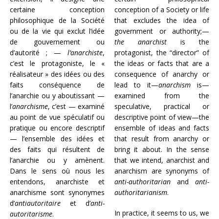
certaine conception
conception of a Society or life
philosophique de la Société
that excludes the idea of
ou de la vie qui exclut l’idée
government or authority;—
de gouvernement ou
the anarchist
is the
d’autorité ; —
l’anarchiste
,
protagonist, the “director” of
c’est le protagoniste, le «
the ideas or facts that are a
réalisateur » des idées ou des
consequence of anarchy or
faits conséquence de
lead to it—
anarchism
is—
l’anarchie ou y aboutissant —
examined from the
l’
anarchisme
, c’est — examiné
speculative, practical or
au point de vue spéculatif ou
descriptive point of view—the
pratique ou encore descriptif
ensemble of ideas and facts
— l’ensemble des idées et
that result from anarchy or
des faits qui résultent de
bring it about. In the sense
l’anarchie ou y amènent.
that we intend, anarchist and
Dans le sens où nous les
anarchism are synonyms of
entendons, anarchiste et
anti-authoritarian
and
anti-
anarchisme sont synonymes
authoritarianism
.
d’
antiautoritaire
et d’
anti-
In practice, it seems to us, we
autoritarisme
.