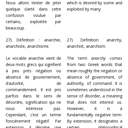
Nous allons tenter de jeter
which is desired by some and
quelque clarté dans cette
exploited by many.
confusion voulue par
certains, exploitée par
beaucoup.
27) Définition : anarchie,
27) Definition: anarchy,
anarchiste, anarchisme.
anarchist, anarchism.
Le vocable anarchie vient de
The term
anarchy
comes
deux mots grecs qui signifient
from two Greek words that
à peu près négation ou
mean roughly the negation or
absence de gouvernement,
absence of government, of
d’autorité, de
authority, of command. It is
commandement. Il est pris
sometimes understood in the
parfois dans le sens de
sense of disorder, a meaning
désordre, signification qui ne
that does not interest us.
nous intéresse pas.
However, it is a
Cependant, c’est un terme
fundamentally negative term.
foncièrement négatif. Par
By extension, it designates a
extension, il désigne une
certain philosophical