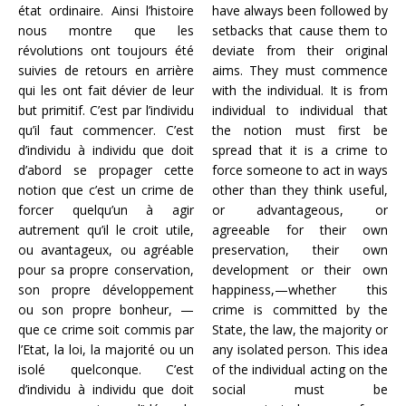
état ordinaire. Ainsi l’histoire
have always been followed by
nous montre que les
setbacks that cause them to
révolutions ont toujours été
deviate from their original
suivies de retours en arrière
aims. They must commence
qui les ont fait dévier de leur
with the individual. It is from
but primitif. C’est par l’individu
individual to individual that
qu’il faut commencer. C’est
the notion must first be
d’individu à individu que doit
spread that it is a crime to
d’abord se propager cette
force someone to act in ways
notion que c’est un crime de
other than they think useful,
forcer quelqu’un à agir
or advantageous, or
autrement qu’il le croit utile,
agreeable for their own
ou avantageux, ou agréable
preservation, their own
pour sa propre conservation,
development or their own
son propre développement
happiness,—whether this
ou son propre bonheur, —
crime is committed by the
que ce crime soit commis par
State, the law, the majority or
l’Etat, la loi, la majorité ou un
any isolated person. This idea
isolé quelconque. C’est
of the individual acting on the
d’individu à individu que doit
social must be