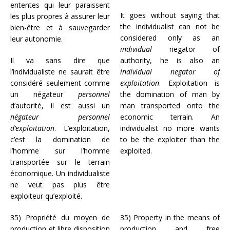
ententes qui leur paraissent
It goes without saying that
les plus propres à assurer leur
the individualist can not be
bien-être et à sauvegarder
considered only as an
leur autonomie.
individual
negator of
Il va sans dire que
authority, he is also an
l’individualiste ne saurait être
individual negator of
considéré seulement comme
exploitation
. Exploitation is
un négateur
personnel
the domination of man by
d’autorité, il est aussi un
man transported onto the
négateur personnel
economic terrain. An
d’exploitation
. L’exploitation,
individualist no more wants
c’est la domination de
to be the exploiter than the
l’homme sur l’homme
exploited.
transportée sur le terrain
économique. Un individualiste
ne veut pas plus être
exploiteur qu’exploité.
35) Propriété du moyen de
35) Property in the means of
production et libre disposition
production and free