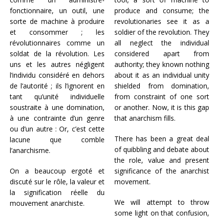
fonctionnaire, un outil, une
produce and consume; the
sorte de machine à produire
revolutionaries see it as a
et consommer ; les
soldier of the revolution. They
révolutionnaires comme un
all neglect the individual
soldat de la révolution. Les
considered apart from
uns et les autres négligent
authority; they known nothing
l’individu considéré en dehors
about it as an individual unity
de l’autorité ; ils l’ignorent en
shielded from domination,
tant qu’unité individuelle
from constraint of one sort
soustraite à une domination,
or another. Now, it is this gap
à une contrainte d’un genre
that anarchism fills.
ou d’un autre : Or, c’est cette
There has been a great deal
lacune que comble
of quibbling and debate about
l’anarchisme.
the role, value and present
On a beaucoup ergoté et
significance of the anarchist
discuté sur le rôle, la valeur et
movement.
la signification réelle du
We will attempt to throw
mouvement anarchiste.
some light on that confusion,