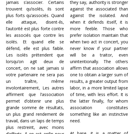
jamais s’associer. Certains
they say, authority is stronger
trouvent qu’isolés, ils sont
against the associated than
plus forts qu’associés. Quand
against the isolated. And
elle attaque, disent-ils,
when it defends itself, it is
l’autorité est plus forte contre
more feeble. Those who
les associés que contre les
prefer isolation maintain that
isolés. Et quand elle se
when two act in concert, you
défend, elle est plus faible.
never know if your partner
Les isolés prétendent que
will be a traitor, even
lorsqu’on agit deux de
unintentionally. The others
concert, on ne sait jamais si
affirm that association allows
votre partenaire ne sera pas
one to obtain a larger sum of
un traître, même
results, a greater output from
involontairement, Les autres
labor, in a more limited lapse
affirment que l’association
of time, with less effort. It is
permet d’obtenir une plus
the latter finally, for whom
grande somme de résultats,
association constitutes
un plus grand rendement de
something like an instinctive
travail, dans un laps de temps
need.
plus restreint, avec moins
At base, it is a matter of
d’efforts, Il en est enfin pour