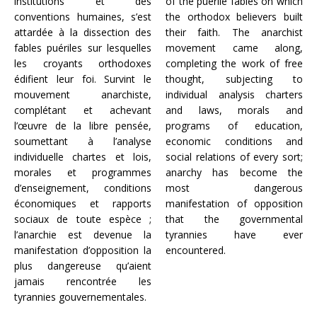
institutions et des
of the puerile fables on which
conventions humaines, s’est
the orthodox believers built
attardée à la dissection des
their faith. The anarchist
fables puériles sur lesquelles
movement came along,
les croyants orthodoxes
completing the work of free
édifient leur foi. Survint le
thought, subjecting to
mouvement anarchiste,
individual analysis charters
complétant et achevant
and laws, morals and
l’œuvre de la libre pensée,
programs of education,
soumettant à l’analyse
economic conditions and
individuelle chartes et lois,
social relations of every sort;
morales et programmes
anarchy has become the
d’enseignement, conditions
most dangerous
économiques et rapports
manifestation of opposition
sociaux de toute espèce ;
that the governmental
l’anarchie est devenue la
tyrannies have ever
manifestation d’opposition la
encountered.
plus dangereuse qu’aient
jamais rencontrée les
tyrannies gouvernementales.