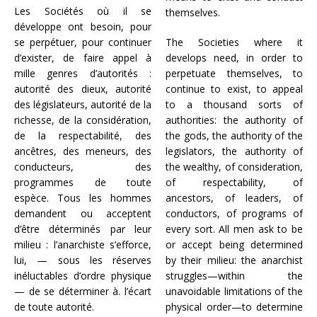
Les Sociétés où il se
themselves.
développe ont besoin, pour
se perpétuer, pour continuer
The Societies where it
d’exister, de faire appel à
develops need, in order to
mille genres d’autorités :
perpetuate themselves, to
autorité des dieux, autorité
continue to exist, to appeal
des législateurs, autorité de la
to a thousand sorts of
richesse, de la considération,
authorities: the authority of
de la respectabilité, des
the gods, the authority of the
ancêtres, des meneurs, des
legislators, the authority of
conducteurs, des
the wealthy, of consideration,
programmes de toute
of respectability, of
espèce. Tous les hommes
ancestors, of leaders, of
demandent ou acceptent
conductors, of programs of
d’être déterminés par leur
every sort. All men ask to be
milieu : l’anarchiste s’efforce,
or accept being determined
lui, — sous les réserves
by their milieu: the anarchist
inéluctables d’ordre physique
struggles—within the
— de se déterminer à. l’écart
unavoidable limitations of the
de toute autorité.
physical order—to determine