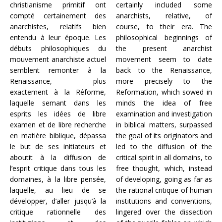
christianisme primitif ont
certainly included some
compté certainement des
anarchists, relative, of
anarchistes, relatifs bien
course, to their era. The
entendu à leur époque. Les
philosophical beginnings of
débuts philosophiques du
the present anarchist
mouvement anarchiste actuel
movement seem to date
semblent remonter à la
back to the Renaissance,
Renaissance, plus
more precisely to the
exactement à la Réforme,
Reformation, which sowed in
laquelle semant dans les
minds the idea of free
esprits les idées de libre
examination and investigation
examen et de libre recherche
in biblical matters, surpassed
en matière biblique, dépassa
the goal of its originators and
le but de ses initiateurs et
led to the diffusion of the
aboutit à la diffusion de
critical spirit in all domains, to
l’esprit critique dans tous les
free thought, which, instead
domaines, à la libre pensée,
of developing, going as far as
laquelle, au lieu de se
the rational critique of human
développer, d’aller jusqu’à la
institutions and conventions,
critique rationnelle des
lingered over the dissection