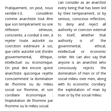
can consider as an anarchist
Pratiquement, on peut, nous
every being that has been led
semble-t-il, considérer
by their temperament, or by
comme anarchiste tout être
serious, conscious reflection,
que son tempérament ou une
to deny and reject all
réflexion sérieuse,
authority or coercion external
consciente, a conduit à nier, à
to itself, whether that
rejeter toute autorité ou
authority is of the
coercition extérieure à soi,
governmental, ethical,
que cette autorité soit d’ordre
intellectual or economic
gouvernemental, éthique,
order. We can also say that
intellectuel ou économique.
anyone is an anarchist who
On peut dire encore qu’est
consciously rejects the
anarchiste quiconque rejette
domination of men or of the
consciemment la domination
social milieu over men, along
de l’homme ou du milieu
with its economic corollary:
social sur l’homme, et son
the exploitation of man by
corollaire économique :
man or by the social milieu.
l’exploitation de l’homme par
l’homme ou le milieu social.