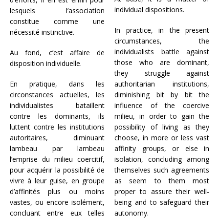
individual dispositions.
lesquels l’association
constitue comme une
In practice, in the present
nécessité instinctive.
circumstances, the
individualists battle against
Au fond, c’est affaire de
those who are dominant,
disposition individuelle.
they struggle against
En pratique, dans les
authoritarian institutions,
circonstances actuelles, les
diminishing bit by bit the
individualistes bataillent
influence of the coercive
contre les dominants, ils
milieu, in order to gain the
luttent contre les institutions
possibility of living as they
autoritaires, diminuant
choose, in more or less vast
lambeau par lambeau
affinity groups, or else in
l’emprise du milieu coercitif,
isolation, concluding among
pour acquérir la possibilité de
themselves such agreements
vivre à leur guise, en groupe
as seem to them most
d’affinités plus ou moins
proper to assure their well-
vastes, ou encore isolément,
being and to safeguard their
concluant entre eux telles
autonomy.