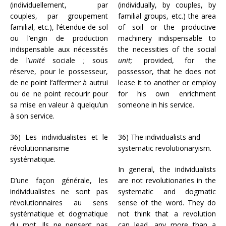
(individuellement, par
(individually, by couples, by
couples, par groupement
familial groups, etc.) the area
familial, etc.), l’étendue de sol
of soil or the productive
ou l’engin de production
machinery indispensable to
indispensable aux nécessités
the necessities of the social
de l’
unité
sociale ; sous
unit;
provided, for the
réserve, pour le possesseur,
possessor, that he does not
de ne point l’affermer à autrui
lease it to another or employ
ou de ne point recourir pour
for his own enrichment
sa mise en valeur à quelqu’un
someone in his service.
à son service.
36) Les individualistes et le
36) The individualists and
révolutionnarisme
systematic revolutionaryism.
systématique.
In general, the individualists
D’une façon générale, les
are not revolutionaries in the
individualistes ne sont pas
systematic and dogmatic
révolutionnaires au sens
sense of the word. They do
systématique et dogmatique
not think that a revolution
du mot. Ils ne pensent pas
can lead, any more than a