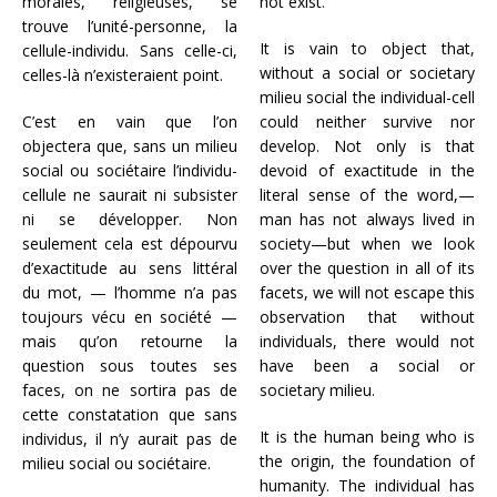
morales, religieuses, se
not exist.
trouve l’unité-personne, la
It is vain to object that,
cellule-individu. Sans celle-ci,
without a social or societary
celles-là n’existeraient point.
milieu social the individual-cell
C’est en vain que l’on
could neither survive nor
objectera que, sans un milieu
develop. Not only is that
social ou sociétaire l’individu-
devoid of exactitude in the
cellule ne saurait ni subsister
literal sense of the word,—
ni se développer. Non
man has not always lived in
seulement cela est dépourvu
society—but when we look
d’exactitude au sens littéral
over the question in all of its
du mot, — l’homme n’a pas
facets, we will not escape this
toujours vécu en société —
observation that without
mais qu’on retourne la
individuals, there would not
question sous toutes ses
have been a social or
faces, on ne sortira pas de
societary milieu.
cette constatation que sans
It is the human being who is
individus, il n’y aurait pas de
the origin, the foundation of
milieu social ou sociétaire.
humanity. The individual has