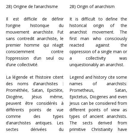
28) Origine de l’anarchisme
28) Origin of anarchism
Il est difficile de définir
It is difficult to define the
l’origine historique du
historical origin of the
mouvement anarchiste. Fut
anarchist movement. The
sans contredit anarchiste, le
first man who consciously
premier homme qui réagit
reacted against the
consciemment contre
oppression of a single man or
l’oppression d’un seul ou
a collectivity was
d’une collectivité.
unquestionably an anarchist.
La légende et l’histoire citent
Legend and history cite some
des noms d’anarchistes :
names of anarchists:
Prométhée, Satan, Epictète,
Prometheus, Satan,
Diogène, Jésus même,
Epictetus, Diogenes and even
peuvent être considérés à
Jesus can be considered from
différents points de vue
different points of view as
comme des types
types of ancient anarchists.
d’anarchistes antiques. Les
The sects derived from
sectes dérivées du
primitive Christianity have