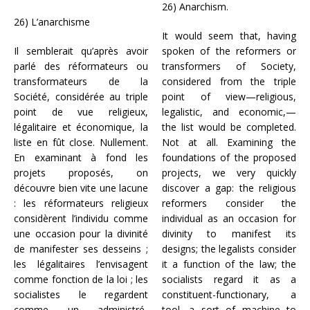
26) Anarchism.
26) L’anarchisme
It would seem that, having
Il semblerait qu’après avoir
spoken of the reformers or
parlé des réformateurs ou
transformers of Society,
transformateurs de la
considered from the triple
Société, considérée au triple
point of view—religious,
point de vue religieux,
legalistic, and economic,—
légalitaire et économique, la
the list would be completed.
liste en fût close. Nullement.
Not at all. Examining the
En examinant à fond les
foundations of the proposed
projets proposés, on
projects, we very quickly
découvre bien vite une lacune
discover a gap: the religious
: les réformateurs religieux
reformers consider the
considèrent l’individu comme
individual as an occasion for
une occasion pour la divinité
divinity to manifest its
de manifester ses desseins ;
designs; the legalists consider
les légalitaires l’envisagent
it a function of the law; the
comme fonction de la loi ; les
socialists regard it as a
socialistes le regardent
constituent-functionary, a
comme un administré-
tool, a sort of machine to