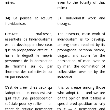
milieu.
even to the totality of that
milieu.
34) La pensée et l’œuvre
34) Individualist work and
individualiste.
thought.
L’œuvre maîtresse,
The essential, main work of
essentielle de l’individualisme
individualism is to develop,
est de développer chez ceux
among those reached by its
que sa propagande atteint, la
propaganda, personal hatred,
haine, le dégoût, le mépris
disgust, and scorn for the
personnels de la domination
domination of man over or
de l’homme sur ou par
by man, the domination of
l’homme, des collectivités sur
collectivities over or by the
ou par l’individu.
individual.
C’est de créer chez ceux qui
It is to create among those
l’adoptent — et nous est avis
who adopt it — and we are
qu’il faut une prédisposition
of the opinion that it takes a
spéciale pour s’y rallier — un
special predisposition to rally
esprit de critique permanent
to it — a permanent and