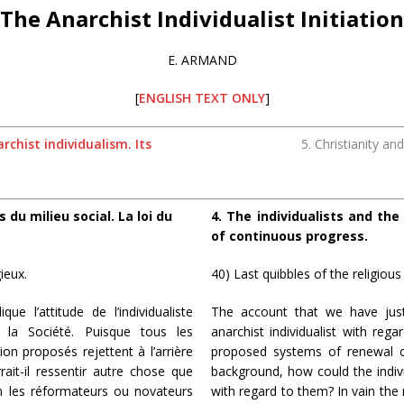
The Anarchist Individualist Initiation
E. ARMAND
[
ENGLISH TEXT ONLY
]
chist individualism. Its
5. Christianity an
 du milieu social. La loi du
4. The individualists and the
of continuous progress.
ieux.
40) Last quibbles of the religious
e l’attitude de l’individualiste
The account that we have just
e la Société. Puisque tous les
anarchist individualist with rega
n proposés rejettent à l’arrière
proposed systems of renewal or
rrait-il ressentir autre chose que
background, how could the individ
in les réformateurs ou novateurs
with regard to them? In vain the 