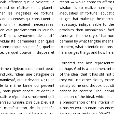
-ils affirmer que la volonté, le
resort — would come to affirm th
 est de réaliser sur la planète
wisdom is to realize harmony
er les inégalités de fortune,
inequalities of fortune, educat
es douloureuses qui constituent la
stages that make up the march 
nium » étaient nécessaires,
necessary, indispensable to the 
; en vain proclameront-ils leur foi
proclaim their unshakeable fai
de Dieu », synonyme de la cité
synonym for the city of harmony, 
ndividualiste demandera par quels
demand by what tangible means t
 communique sa pensée, quelles
to them, what scientific notions
ce, de quel pouvoir il dispose et
he arranges things and how he exe
Cornered, the last representa
cisme religieux balbutieront peut-
perhaps God is a sentiment intern
ndividu, l’idéal, une catégorie de
of the ideal; that it has still n
nifesté, qu’il « devient » ; ils se
they will use other cloudy expr
 de la même farine qui peuvent
satisfy some unorthodox, but stil
s, mais pieux encore, et dont un
cannot be content. The individ
idualiste répondra simplement qu’il
question of the ideal, which is a
 cerveau humain. Dire que Dieu est
a phenomenon of the interior life
e manifestation de la pensée
it has
no
extra-human existence; 
inement ; or, quel besoin a-t-on
aspiration or sentiment “God”?