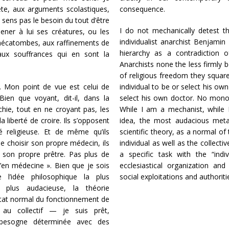
ète, aux arguments scolastiques,
consequence.
 sens pas le besoin du tout d’être
I do not mechanically detest th
ener à lui ses créatures, ou les
individualist anarchist Benjamin
x hécatombes, aux raffinements de
hierarchy as a contradiction o
ux souffrances qui en sont la
Anarchists none the less firmly bel
of religious freedom they square
 Mon point de vue est celui de
individual to be or select his own
 Bien que voyant, dit-il, dans la
select his own doctor. No mono
rchie, tout en ne croyant pas, les
While I am a mechanist, while 
 liberté de croire. Ils s’opposent
idea, the most audacious meta
é religieuse. Et de même qu’ils
scientific theory, as a normal of 
de choisir son propre médecin, ils
individual as well as the collect
r son propre prêtre. Pas plus de
a specific task with the “indiv
’en médecine ». Bien que je sois
ecclesiastical organization an
e l’idée philosophique la plus
social exploitations and authoriti
a plus audacieuse, la théorie
ultat normal du fonctionnement de
me au collectif — je suis prêt,
 besogne déterminée avec des