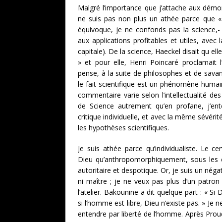
Malgré l’importance que j’attache aux démons
ne suis pas non plus un athée parce que « s
équivoque, je ne confonds pas la science,- 
aux applications profitables et utiles, avec
capitale). De la science, Haeckel disait qu el
» et pour elle, Henri Poincaré proclamait l
pense, à la suite de philosophes et de sav
le fait scientifique est un phénomène humain
commentaire varie selon l’intellectualité des
de Science autrement qu’en profane, j’en
critique individuelle, et avec la même sévérit
les hypothèses scientifiques.
Je suis athée parce qu’individualiste. Le 
Dieu qu’anthropomorphiquement, sous les 
autoritaire et despotique. Or, je suis un négat
ni maître ; je ne veux pas plus d’un patron
l’atelier. Bakounine a dit quelque part : « Si
si l’homme est libre, Dieu n’existe pas. » Je ne
entendre par liberté de l’homme. Après Proud