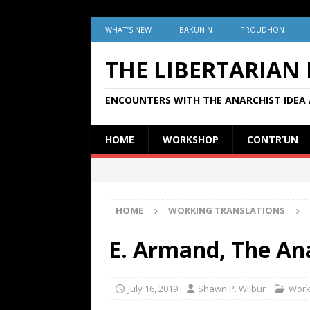
WHAT’S NEW
BAKUNIN
PROUDHON
THE LIBERTARIAN
ENCOUNTERS WITH THE ANARCHIST IDEA 
HOME
WORKSHOP
CONTR’UN
HOME
WORKING TRANSLATIONS
E. Armand, The Anar
July 16, 2019
Shawn P. Wilbur
Work