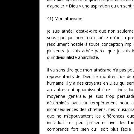
d’appeler « Dieu » une aspiration ou un sent
41) Mon athéisme.
Je suis athée, c’est-à-dire que non seulemen
sous quelque nom ou espèce qu’on la pré
résolument hostile à toute conception impli
plusieurs. Je suis athée parce que je suis i
qu’individualiste anarchiste.
Il va sans dire que mon athéisme n’a pas pou
représentants de Dieu se montrent de détes
humaine. Il y a des croyants en Dieu qui sem
a d’autres qui apparaissent être — individu
moyenne générale. Je suis trop persuad
déterminés par leur tempérament pour a
inconséquences des chrétiens, des musulma
que ne m’épouvantent les différences que
individualistes peut présenter avec les th
comprends fort bien qu’il soit plus facile