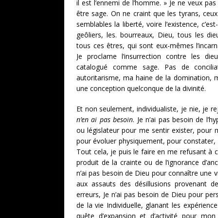
il est l’ennemi de l’homme. » Je ne veux pas 
être sage. On ne craint que les tyrans, ceux
semblables la liberté, voire l’existence, c’est-
geôliers, les. bourreaux, Dieu, tous les d
tous ces êtres, qui sont eux-mêmes l’incarn
Je proclame l’insurrection contre les dieu
catalogué comme sage. Pas de conciliat
autoritarisme, ma haine de la domination, ma
une conception quelconque de la divinité.
Et non seulement, individualiste, je nie, je 
n’en ai pas besoin
. Je n’ai pas besoin de l’
ou législateur pour me sentir exister, pour 
pour évoluer physiquement, pour constater, 
Tout cela, je puis le faire en me refusant à 
produit de la crainte ou de l’ignorance d’an
n’ai pas besoin de Dieu pour connaître une vi
aux assauts des désillusions provenant d
erreurs, Je n’ai pas besoin de Dieu pour per
de la vie Individuelle, glanant les expérienc
quête d’expansion et d’activité pour mo