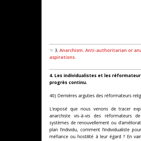
☜ 3.
Anarchism. Anti-authoritarian or anar
aspirations.
4. Les individualistes et les réformateurs
progrès continu.
40) Dernières arguties des réformateurs relig
L’exposé que nous venons de tracer expliqu
anarchiste vis-à-vis des réformateurs d
systèmes de renouvellement ou d’amélioratio
plan l’individu, comment l’individualiste pou
méfiance ou hostilité à leur égard ? En va