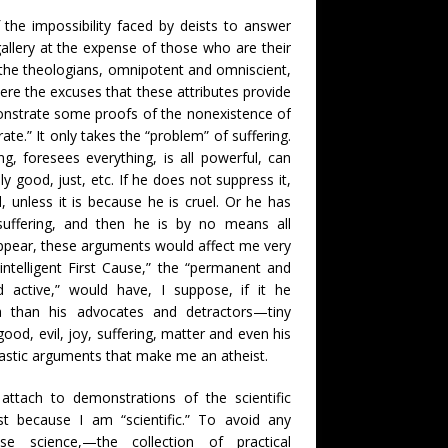
the impossibility faced by deists to answer
llery at the expense of those who are their
 the theologians, omnipotent and omniscient,
re the excuses that these attributes provide
onstrate some proofs of the nonexistence of
te.” It only takes the “problem” of suffering.
, foresees everything, is all powerful, can
tely good, just, etc. If he does not suppress it,
, unless it is because he is cruel. Or he has
suffering, and then he is by no means all
appear, these arguments would affect me very
 “intelligent First Cause,” the “permanent and
d active,” would have, I suppose, if it he
dea than his advocates and detractors—tiny
od, evil, joy, suffering, matter and even his
olastic arguments that make me an atheist.
attach to demonstrations of the scientific
t because I am “scientific.” To avoid any
se science,—the collection of practical