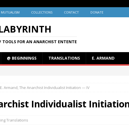
MUTUALISM
COLLECTIONS
CONTACT
DONATE
 LABYRINTH
/ TOOLS FOR AN ANARCHIST ENTENTE
@ BEGINNINGS
TRANSLATIONS
E. ARMAND
E. Armand, The Anarchist Individualist Initiation — IV
chist Individualist Initiatio
ing Translations