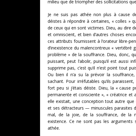
milieu que de triompher des sollicitations qu
Je ne suis pas athée non plus à cause de l
déistes à répondre à certaines, « colles » 
de ceux qui en sont victimes. Dieu, au dire 
et omniscient, et bien d’autres choses encor
ces attributs fournissent à l’orateur libre-
d’inexistence du malencontreux « vertébré ga
problème » de la souffrance. Dieu, donc, qui
puissant, peut l’abolir, puisqu’il est aussi in
supprime pas, c’est qu’il n’est point tout pui
Ou bien il n’a su la prévoir la souffrance,
sachant. Pour irréfutables qu’ils paraissen
fort peu si j’étais déiste. Dieu, la « cause p
permanente et consciente », « créatrice et a
elle existait, une conception tout autre que
et ses détracteurs — minuscules parasites d
mal, de la joie, de la souffrance, de l
existence. Ce ne sont pas les arguments 
athée.