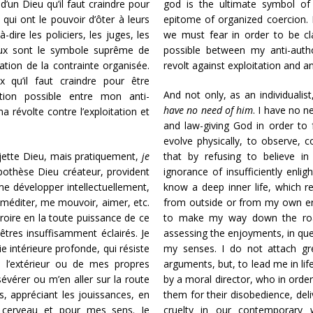
d’un Dieu qu’il faut craindre pour
god is the ultimate symbol of
 qui ont le pouvoir d’ôter à leurs
epitome of organized coercion. I
à-dire les policiers, les juges, les
we must fear in order to be cl
ieux sont le symbole suprême de
possible between my anti-auth
ation de la contrainte organisée.
revolt against exploitation and an
x qu’il faut craindre pour être
And not only, as an individualis
ion possible entre mon anti-
have no need of him
. I have no n
 révolte contre l’exploitation et
and law-giving God in order to fe
evolve physically, to observe, c
rejette Dieu, mais pratiquement,
je
that by refusing to believe in
hypothèse Dieu créateur, provident
ignorance of insufficiently enl
me développer intellectuellement,
know a deep inner life, which re
méditer, me mouvoir, aimer, etc.
from outside or from my own er
croire en la toute puissance de ce
to make my way down the road o
cêtres insuffisamment éclairés. Je
assessing the enjoyments, in que
e intérieure profonde, qui résiste
my senses. I do not attach gre
e l’extérieur ou de mes propres
arguments, but, to lead me in life
sévérer ou m’en aller sur la route
by a moral director, who in order
es, appréciant les jouissances, en
them for their disobedience, deli
n cerveau et pour mes sens. Je
cruelty in our contemporary 