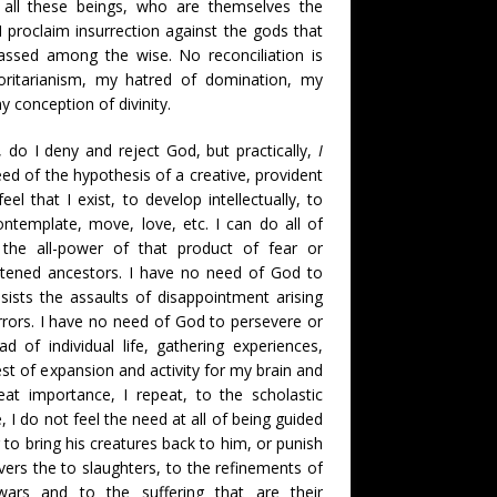
 all these beings, who are themselves the
 proclaim insurrection against the gods that
assed among the wise. No reconciliation is
oritarianism, my hatred of domination, my
y conception of divinity.
t, do I deny and reject God, but practically,
I
eed of the hypothesis of a creative, provident
el that I exist, to develop intellectually, to
ontemplate, move, love, etc. I can do all of
 the all-power of that product of fear or
ightened ancestors. I have no need of God to
sists the assaults of disappointment arising
rors. I have no need of God to persevere or
f individual life, gathering experiences,
st of expansion and activity for my brain and
at importance, I repeat, to the scholastic
, I do not feel the need at all of being guided
 to bring his creatures back to him, or punish
vers the to slaughters, to the refinements of
wars and to the suffering that are their