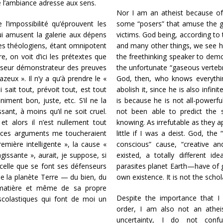
e l’ambiance adresse aux sens.
Nor I am an atheist because of 
’impossibilité qu’éprouvent les
some “posers” that amuse the ga
qui amusent la galerie aux dépens
victims. God being, according to
des théologiens, étant omnipotent
and many other things, we see he
e, on voit d’ici les prétextes que
the freethinking speaker to dem
penseur démonstrateur des preuves
the unfortunate “gaseous vertebra
zeux ». Il n’y a qu’à prendre le «
God, then, who knows everything
 sait tout, prévoit tout, est tout
abolish it, since he is also infini
finiment bon, juste, etc. S’il ne la
is because he is not all-powerful
ssant, à moins qu’il ne soit cruel.
not been able to predict the 
 et alors il n’est nullement tout
knowing. As irrefutable as they 
t, ces arguments me toucheraient
little if I was a deist. God, the
remière intelligente », la cause «
conscious” cause, “creative an
gissante », aurait, je suppose, si
existed, a totally different i
 celle que se font ses défenseurs
parasites planet Earth—have of go
e la planète Terre — du bien, du
own existence. It is not the sch
a matière et même de sa propre
Despite the importance that I 
scolastiques qui font de moi un
order, I am also not an atheis
uncertainty, I do not confu