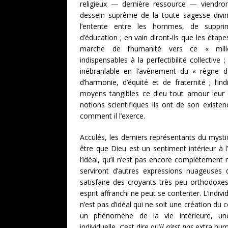
religieux — dernière ressource — viendront
dessein suprême de la toute sagesse divine
l’entente entre les hommes, de supprim
d’éducation ; en vain diront-ils que les étap
marche de l’humanité vers ce « millé
indispensables à la perfectibilité collective 
inébranlable en l’avènement du « règne 
d’harmonie, d’équité et de fraternité ; l’i
moyens tangibles ce dieu tout amour leur
notions scientifiques ils ont de son existen
comment il l’exerce.
Acculés, les derniers représentants du mysti
être que Dieu est un sentiment intérieur à l’i
l’idéal, qu’il n’est pas encore complètement ma
serviront d’autres expressions nuageuses
satisfaire des croyants très peu orthodoxe
esprit affranchi ne peut se contenter. L’indiv
n’est pas d’idéal qui ne soit une création du
un phénomène de la vie intérieure, un
individuelle, c’est dire qu’
il n’est pas
extra huma