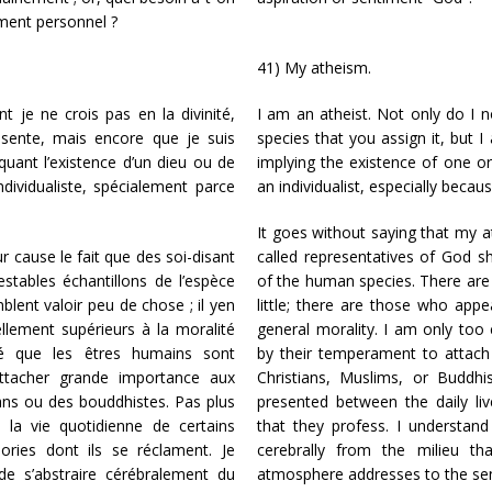
iment personnel ?
41) My atheism.
t je ne crois pas en la divinité,
I am an atheist. Not only do I n
sente, mais encore que je suis
species that you assign it, but I
quant l’existence d’un dieu ou de
implying the existence of one o
ndividualiste, spécialement parce
an individualist, especially becaus
It goes without saying that my a
r cause le fait que des soi-disant
called representatives of God 
tables échantillons de l’espèce
of the human species. There are
blent valoir peu de chose ; il yen
little; there are those who appe
ellement supérieurs à la moralité
general morality. I am only too
é que les êtres humains sont
by their temperament to attach
ttacher grande importance aux
Christians, Muslims, or Buddhi
ns ou des bouddhistes. Pas plus
presented between the daily live
 la vie quotidienne de certains
that they profess. I understand f
éories dont ils se réclament. Je
cerebrally from the milieu t
 de s’abstraire cérébralement du
atmosphere addresses to the se