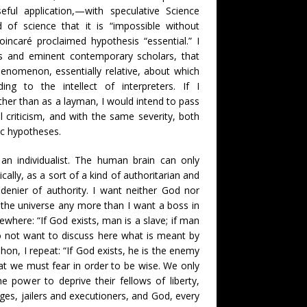
seful application,—with speculative Science
d of science that it is “impossible without
oincaré proclaimed hypothesis “essential.” I
ers and eminent contemporary scholars, that
henomenon, essentially relative, about which
ng to the intellect of interpreters. If I
her than as a layman, I would intend to pass
 criticism, and with the same severity, both
ic hypotheses.
n individualist. The human brain can only
lly, as a sort of a kind of authoritarian and
denier of authority. I want neither God nor
 the universe any more than I want a boss in
here: “If God exists, man is a slave; if man
do not want to discuss here what is meant by
on, I repeat: “If God exists, he is the enemy
at we must fear in order to be wise. We only
e power to deprive their fellows of liberty,
dges, jailers and executioners, and God, every