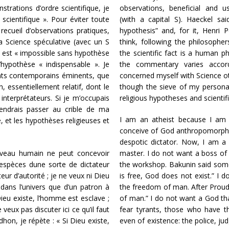
trations d’ordre scientifique, je
observations, beneficial and u
cientifique ». Pour éviter toute
(with a capital S). Haeckel sai
recueil d’observations pratiques,
hypothesis” and, for it, Henri P
 la Science spéculative (avec un S
think, following the philosoph
le est « impossible sans hypothèse
the scientific fact is a human p
’hypothèse « indispensable ». Je
the commentary varies accordi
ants contemporains éminents, que
concerned myself with Science ot
, essentiellement relatif, dont le
though the sieve of my personal
 interprétateurs. Si je m’occupais
religious hypotheses and scientif
tendrais passer au crible de ma
I am an atheist because I am a
é, et les hypothèses religieuses et
conceive of God anthropomorphica
despotic dictator. Now, I am a 
cerveau humain ne peut concevoir
master. I do not want a boss of
espèces dune sorte de dictateur
the workshop. Bakunin said somew
eur d’autorité ; je ne veux ni Dieu
is free, God does not exist.” I 
 dans l’univers que d’un patron à
the freedom of man. After Proudh
 Dieu existe, l’homme est esclave ;
of man.” I do not want a God th
 veux pas discuter ici ce qu’il faut
fear tyrants, those who have th
hon, je répète : « Si Dieu existe,
even of existence: the police, ju