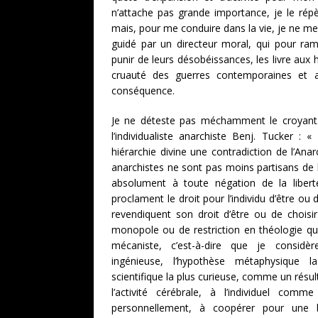
n’attache pas grande importance, je le rép
mais, pour me conduire dans la vie, je ne me
guidé par un directeur moral, qui pour ram
punir de leurs désobéissances, les livre au
cruauté des guerres contemporaines et a
conséquence.
Je ne déteste pas méchamment le croyant.
l’individualiste anarchiste Benj. Tucker : «
hiérarchie divine une contradiction de l’Ana
anarchistes ne sont pas moins partisans de la
absolument à toute négation de la libert
proclament le droit pour l’individu d’être ou 
revendiquent son droit d’être ou de choisi
monopole ou de restriction en théologie qu
mécaniste, c’est-à-dire que je considèr
ingénieuse, l’hypothèse métaphysique l
scientifique la plus curieuse, comme un rés
l’activité cérébrale, à l’individuel com
personnellement, à coopérer pour une