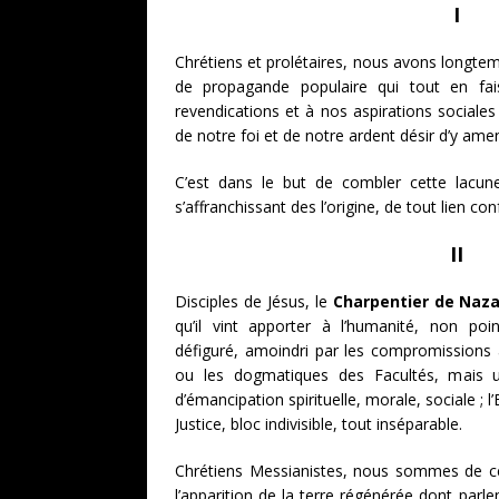
I
Chrétiens et prolétaires, nous avons longtem
de propagande populaire qui tout en fai
revendications et à nos aspirations sociales 
de notre foi et de notre ardent désir d’y amen
C’est dans le but de combler cette lacune
s’affranchissant des l’origine, de tout lien co
II
Disciples de Jésus, le
Charpentier de Naz
qu’il vint apporter à l’humanité, non poin
défiguré, amoindri par les compromissions
ou les dogmatiques des Facultés, mais un
d’émancipation spirituelle, morale, sociale ; l
Justice, bloc indivisible, tout inséparable.
Chrétiens Messianistes, nous sommes de c
l’apparition de la terre régénérée dont parle