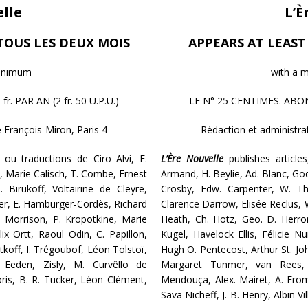
elle
L’È
TOUS LES DEUX MOIS
APPEARS AT LEAS
minimum
with a 
 PAR AN (2 fr. 50 U.P.U.)
LE N° 25 CENTIMES. ABONN
e François-Miron, Paris 4
Rédaction et administrat
 ou traductions de Ciro Alvi, E.
L’Ère Nouvelle
publishes articles
, Marie Calisch, T. Combe, Ernest
Armand, H. Beylie, Ad. Blanc, Go
Birukoff, Voltairine de Cleyre,
Crosby, Edw. Carpenter, W. Th.
er, E. Hamburger-Cordès, Richard
Clarence Darrow, Elisée Reclus,
 Morrison, P. Kropotkine, Marie
Heath, Ch. Hotz, Geo. D. Herro
lix Ortt, Raoul Odin, C. Papillon,
Kugel, Havelock Ellis, Félicie Nu
tkoff, I. Trégoubof, Léon Tolstoï,
Hugh O. Pentecost, Arthur St. Joh
Eeden, Zisly, M. Curvêllo de
Margaret Tunmer, van Rees, 
ris, B. R. Tucker, Léon Clément,
Mendouça, Alex. Mairet, A. From
Sava Nicheff, J.-B. Henry, Albin Vil