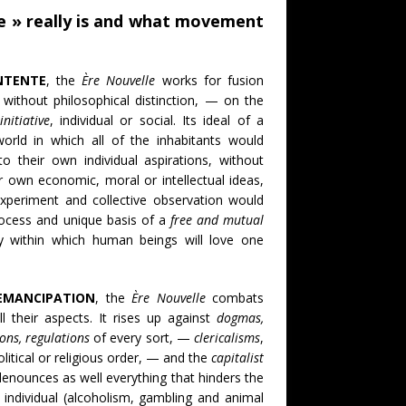
e » really is and what movement
NTENTE
, the
Ère Nouvelle
works for fusion
without philosophical distinction, — on the
initiative
, individual or social. Its ideal of a
orld in which all of the inhabitants would
o their own individual aspirations, without
 own economic, moral or intellectual ideas,
experiment and collective observation would
rocess and unique basis of a
free and mutual
 within which human beings will love one
EMANCIPATION
, the
Ère Nouvelle
combats
ll their aspects. It rises up against
dogmas,
ions, regulations
of every sort, —
clericalisms
,
litical or religious order, — and the
capitalist
denounces as well everything that hinders the
 individual (alcoholism, gambling and animal