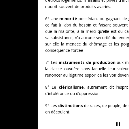
d’étroits logements, malsains et privés d’ai
nourrit souvent de produits avariés.
6° Une
minorité
possédant ou gagnant de 
ce fait à l’abri du besoin et faisant souvent
que la majorité, à la merci qu’elle est du c
sa subsistance, n’a aucune sécurité du lend
sur elle la menace du chômage et les poign
conséquence forcée
7° Les
instruments de production
aux ma
la classe ouvrière sans laquelle leur valeur 
renoncer au légitime espoir de les voir deven
8° Le
cléricalisme
, autrement dit l’espri
d’intolérance ou d’oppression.
9° Les
distinctions
de races, de peuple, de
en découlent.
IlI