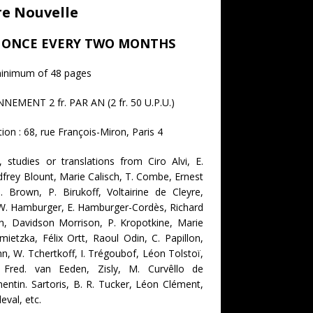
re Nouvelle
T ONCE EVERY TWO MONTHS
minimum of 48 pages
EMENT 2 fr. PAR AN (2 fr. 50 U.P.U.)
ion : 68, rue François-Miron, Paris 4
, studies or translations from Ciro Alvi, E.
dfrey Blount, Marie Calisch, T. Combe, Ernest
 Brown, P. Birukoff, Voltairine de Cleyre,
 W. Hamburger, E. Hamburger-Cordès, Richard
n, Davidson Morrison, P. Kropotkine, Marie
mietzka, Félix Ortt, Raoul Odin, C. Papillon,
n, W. Tchertkoff, I. Trégoubof, Léon Tolstoï,
Fred. van Eeden, Zisly, M. Curvêllo de
entin. Sartoris, B. R. Tucker, Léon Clément,
leval, etc.