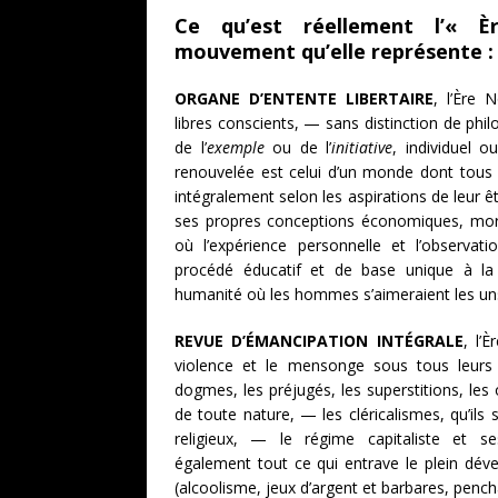
Ce qu’est réellement l’« 
mouvement qu’elle représente :
ORGANE D’ENTENTE LIBERTAIRE
, l’Ère 
libres conscients, — sans distinction de phil
de l’
exemple
ou de l’
initiative
, individuel o
renouvelée est celui d’un monde dont tous 
intégralement selon les aspirations de leur ê
ses propres conceptions économiques, moral
où l’expérience personnelle et l’observatio
procédé éducatif et de base unique à l
humanité où les hommes s’aimeraient les uns
REVUE D’ÉMANCIPATION INTÉGRALE
, l’
violence et le mensonge sous tous leurs a
dogmes, les préjugés, les superstitions, les
de toute nature, — les cléricalismes, qu’ils 
religieux, — le régime capitaliste et s
également tout ce qui entrave le plein déve
(alcoolisme, jeux d’argent et barbares, pencha