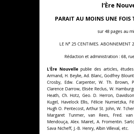
l’Ère Nouv
PARAIT AU MOINS UNE FOIS 
sur 48 pages au 
LE N° 25 CENTIMES. ABONNEMENT 2 fr.
Rédaction et administration : 68, ru
L’Ère Nouvelle
publie des articles, études
Armand, H. Beylie, Ad. Blanc, Godfrey Blount
Crosby, Edw. Carpenter, W. Th. Brown, P. 
Clarence Darrow, Elisée Reclus, W. Hamburg
Heath, Ch. Hotz, Geo. D. Herron, Davidson
Kugel, Havelock Ellis, Félicie Numietzka, Fé
Hugh O. Pentecost, Arthur St. John, W. Tcher
Margaret Tunmer, van Rees, Fred. van 
Mendouça, Alex. Mairet, A. Fromentin. Sarto
Sava Nicheff, J.-B. Henry, Albin Villeval, etc.