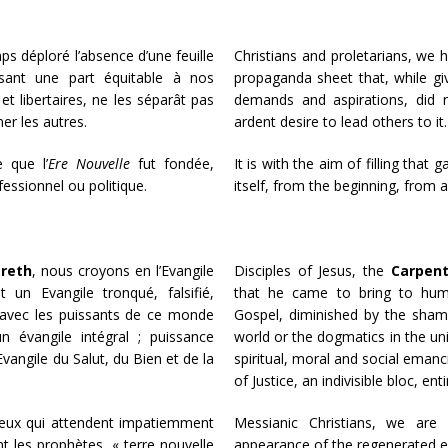
ps déploré l’absence d’une feuille
Christians and proletarians, we 
sant une part équitable à nos
propaganda sheet that, while givi
et libertaires, ne les séparât pas
demands and aspirations, did 
er les autres.
ardent desire to lead others to it.
 que l’
Ere Nouvelle
fut fondée,
It is with the aim of filling that 
nfessionnel ou politique.
itself, from the beginning, from a
areth
, nous croyons en l’Evangile
Disciples of Jesus, the
Carpent
t un Evangile tronqué, falsifié,
that he came to bring to human
 avec les puissants de ce monde
Gospel, diminished by the sham
 évangile intégral ; puissance
world or the dogmatics in the uni
’Evangile du Salut, du Bien et de la
spiritual, moral and social emanc
of Justice, an indivisible bloc, ent
eux qui attendent impatiemment
Messianic Christians, we ar
nt les prophètes, « terre nouvelle
appearance of the regenerated e