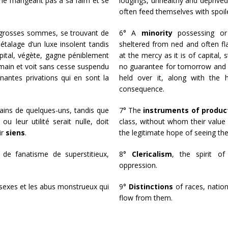
r, ne mangeant pas à sa faim et se
lodgings, unhealthy and deprived
often feed themselves with spoi
grosses sommes, se trouvant de
6° A
minority
possessing or 
 étalage d’un luxe insolent tandis
sheltered from ned and often fla
apital, végète, gagne péniblement
at the mercy as it is of capital, 
emain et voit sans cesse suspendu
no guarantee for tomorrow and 
antes privations qui en sont la
held over it, along with the h
consequence.
ins de quelques-uns, tandis que
7° The
instruments of produc
ou leur utilité serait nulle, doit
class, without whom their value
ir
siens
.
the legitimate hope of seeing 
t de fanatisme de superstitieux,
8°
Clericalism
, the spirit of
oppression.
 sexes et les abus monstrueux qui
9°
Distinctions
of races, natio
flow from them.