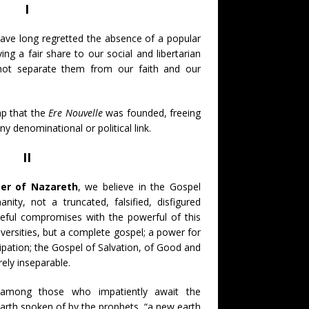
I
have long regretted the absence of a popular
ng a fair share to our social and libertarian
not separate them from our faith and our
gap that the
Ere Nouvelle
was founded, freeing
ny denominational or political link.
II
er of Nazareth
, we believe in the Gospel
ity, not a truncated, falsified, disfigured
eful compromises with the powerful of this
versities, but a complete gospel; a power for
ipation; the Gospel of Salvation, of Good and
irely inseparable.
e among those who impatiently await the
arth spoken of by the prophets, “a new earth