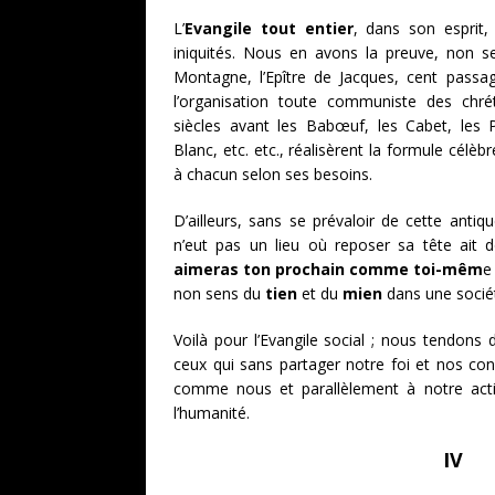
L’
Evangile tout entier
, dans son esprit,
iniquités. Nous en avons la preuve, non 
Montagne, l’Epître de Jacques, cent pass
l’organisation toute communiste des chrét
siècles avant les Babœuf, les Cabet, les P
Blanc, etc. etc., réalisèrent la formule cél
à chacun selon ses besoins.
D’ailleurs, sans se prévaloir de cette antique
n’eut pas un lieu où reposer sa tête a
aimeras ton prochain comme toi-mêm
e
non sens du
tien
et du
mien
dans une sociét
Voilà pour l’Evangile social ; nous tendons
ceux qui sans partager notre foi et nos con
comme nous et parallèlement à notre activi
l’humanité.
IV