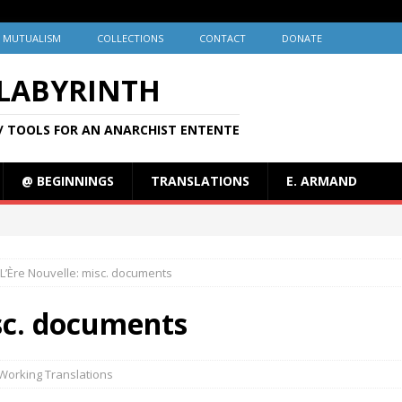
MUTUALISM
COLLECTIONS
CONTACT
DONATE
 LABYRINTH
/ TOOLS FOR AN ANARCHIST ENTENTE
@ BEGINNINGS
TRANSLATIONS
E. ARMAND
L’Ère Nouvelle: misc. documents
sc. documents
Working Translations