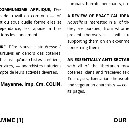
combats, harmful penchants, etc
 COMMUNISME APPLIQUE
, l’Ere
ives de travail en commun — où
A REVIEW OF PRACTICAL ID
nt ou sous quelle forme elles se
Nouvelle
is interested in all of
dépendance, les appuie à titre
they are pursued, from whome
tions les concernant.
present themselves. It will 
supporting them on an experime
IRE
, l’’Ere Nouvelle s’intéresse à
concerning them.
rsuivis en dehors des coteries,
ainsi qu’anarchistes-chrétiens,
AN ESSENTIALLY ANTI-SECTA
bertaires, — anarchistes naturiens
with all of the libertarian 
pte de leurs activités diverses.
coteries, clans and “received text
Tolstoyists, libertarian theosoph
Mayenne, Imp. Cm. COLIN.
and vegetarian anarchists — colla
its pages.
MME (1)
OUR 