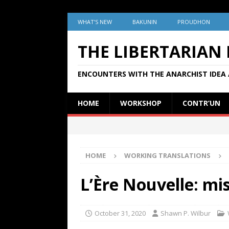
WHAT’S NEW
BAKUNIN
PROUDHON
THE LIBERTARIAN
ENCOUNTERS WITH THE ANARCHIST IDEA 
HOME
WORKSHOP
CONTR’UN
HOME
WORKING TRANSLATIONS
L’Ère Nouvelle: mi
October 31, 2020
Shawn P. Wilbur