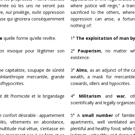
ormée où les uns ne seront pas
where justice will reign,” a t
ve,
nul
privilège,
nulle
oppression
sacrificed to the others, wher
euse qui ignorera conséquemment
oppression can arise, a fortu
nothing of:
me
quelle forme qu’elle revête.
1°
The exploitation of man b
on invoque pour légitimer son
2°
Pauperism
, no matter wha
existence.
me capitaliste, soupape de sûreté
3°
Alms
, as an adjunct of the ca
hilanthropie mercantile, grande
wealth, a mask for mercantile
d’hypocrites.
cowards, idlers and hypocrites.
t dit l’homicide et le brigandage
4°
Militarism
and
war
, ot
scientifically and legally organize
le confort désirable : appartement
5° A
small number
of familie
blés, vêtements en abondance,
apartments, well ventilated an
 multitude mal vêtue, s’entasse en
plentiful and healthy food; while