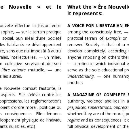
Ère Nouvelle » et le
What the « Ère Nouvell
it represents:
Nouvelle effectue la fusion entre
A VOICE FOR LIBERTARIAN E
osophie, — sur le terrain pratique
among the consciously free, — 
u social. Sun idéal d’une Société
practical terrain of
example
or
les habitants se développeraient
renewed Society is that of a w
tre, sans que nul imposât à autrui
develop completely, according t
es, intellectuelles, — un milieu
anyone imposing on others their
n collective serviraient de seul
— a milieu in which individual 
a
libre entente
mutuelle, — une
serve as the sole educational p
 les autres.
understanding
, — one humanity
another.
Ère Nouvelle combat l’autorité, la
spects. Elle s’élève contre les
A MAGAZINE OF COMPLETE 
 oppressions, les réglementations
authority, violence and lies in a
soient d’ordre moral, politique ou
prejudices, superstitions, oppress
es conséquences. Elle dénonce
whether they are of the moral, po
loppement physique de l’individu
regime
and its consequences. It 
nts nuisibles, etc.)
full physical development of the