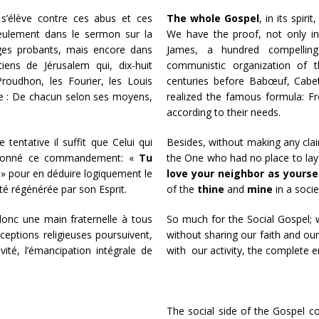
 s’élève contre ces abus et ces
The whole Gospel
, in its spiri
seulement dans le sermon sur la
We have the proof, not only i
ages probants, mais encore dans
James, a hundred compelling
iens de Jérusalem qui, dix-huit
communistic organization of t
roudhon, les Fourier, les Louis
centuries before Babœuf, Cabet,
èbre : De chacun selon ses moyens,
realized the famous formula: F
according to their needs.
 tentative il suffit que Celui qui
Besides, without making any claim
it donné ce commandement: «
Tu
the One who had no place to la
 » pour en déduire logiquement le
love your neighbor as yourse
é régénérée par son Esprit.
of the
thine
and
mine
in a socie
 donc une main fraternelle à tous
So much for the Social Gospel; 
ceptions religieuses poursuivent,
without sharing our faith and our 
té, l’émancipation intégrale de
with our activity, the complete 
The social side of the Gospel c