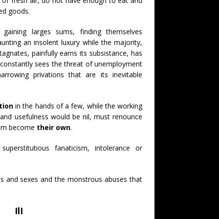
 of fresh air, do not have enough to eat and
led goods.
gaining larges sums, finding themselves
unting an insolent luxury while the majority,
stagnates, painfully earns its subsistance, has
constantly sees the threat of unemployment
arrowing privations that are its inevitable
tion
in the hands of a few, while the working
 and usefulness would be nil, must renounce
them become
their own
.
 superstitutious fanaticism, intolerance or
ns and sexes and the monstrous abuses that
IlI