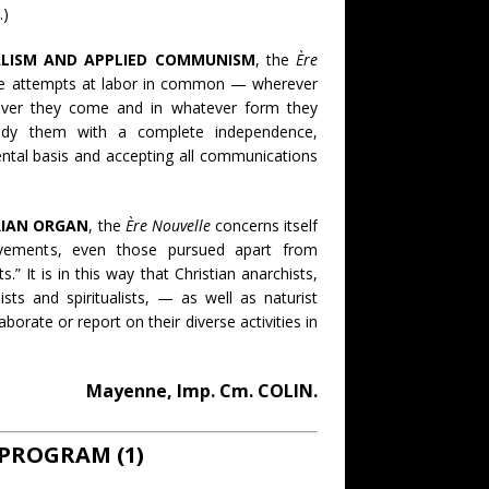
.)
EALISM AND APPLIED COMMUNISM
, the
Ère
 the attempts at labor in common — wherever
ver they come and in whatever form they
study them with a complete independence,
ntal basis and accepting all communications
RIAN ORGAN
, the
Ère Nouvelle
concerns itself
movements, even those pursued apart from
s.” It is in this way that Christian anarchists,
ists and spiritualists, — as well as naturist
borate or report on their diverse activities in
Mayenne, Imp. Cm. COLIN.
PROGRAM (1)