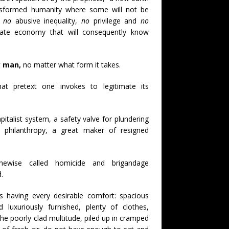
ransformed humanity where some will not be
e
no
abusive inequality,
no
privilege and
no
nate economy that will consequently know
y man,
no matter what form it takes.
t pretext one invokes to legitimate its
pitalist system, a safety valve for plundering
 philanthropy, a great maker of resigned
hewise called homicide and brigandage
d.
s having every desirable comfort: spacious
d luxuriously furnished, plenty of clothes,
 the poorly clad multitude, piled up in cramped