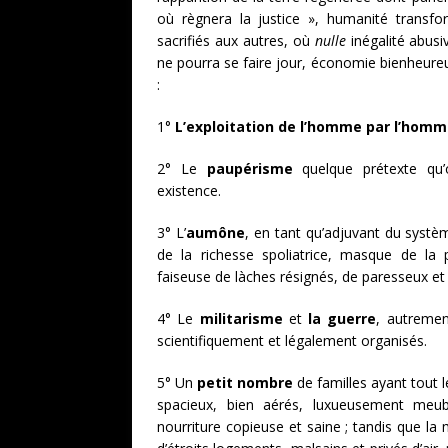
où règnera la justice », humanité transf
sacrifiés aux autres, où
nulle
inégalité abusi
ne pourra se faire jour, économie bienheur
:
1°
L’exploitation de l’homme par l’hom
2° Le
paupérisme
quelque prétexte qu’
existence.
3° L’
aumône
, en tant qu’adjuvant du systè
de la richesse spoliatrice, masque de la p
faiseuse de làches résignés, de paresseux et 
4° Le
militarisme
et
la guerre
, autremen
scientifiquement et légalement organisés.
5° Un
petit nombre
de familles ayant tout 
spacieux, bien aérés, luxueusement meu
nourriture copieuse et saine ; tandis que la