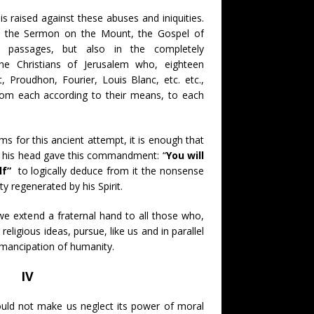
t, is raised against these abuses and iniquities.
n the Sermon on the Mount, the Gospel of
 passages, but also in the completely
he Christians of Jerusalem who, eighteen
 Proudhon, Fourier, Louis Blanc, etc. etc.,
rom each according to their means, to each
s for this ancient attempt, it is enough that
y his head gave this commandment: “
You will
lf”
to logically deduce from it the nonsense
ty regenerated by his Spirit.
we extend a fraternal hand to all those who,
religious ideas, pursue, like us and in parallel
emancipation of humanity.
IV
ould not make us neglect its power of moral