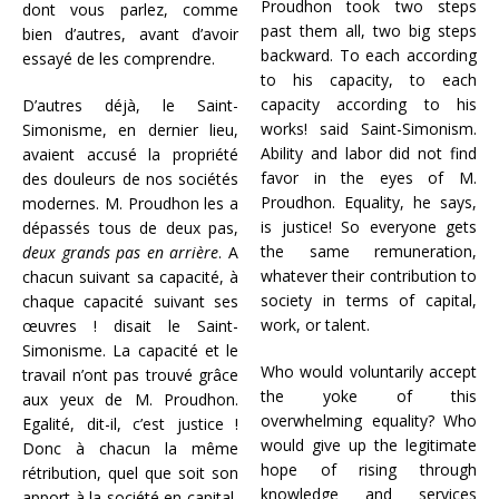
Proudhon took two steps
dont vous parlez, comme
past them all, two big steps
bien d’autres, avant d’avoir
backward. To each according
essayé de les comprendre.
to his capacity, to each
capacity according to his
D’autres déjà, le Saint-
works! said Saint-Simonism.
Simonisme, en dernier lieu,
Ability and labor did not find
avaient accusé la propriété
favor in the eyes of M.
des douleurs de nos sociétés
Proudhon. Equality, he says,
modernes. M. Proudhon les a
is justice! So everyone gets
dépassés tous de deux pas,
the same remuneration,
deux grands pas en arrière
. A
whatever their contribution to
chacun suivant sa capacité, à
society in terms of capital,
chaque capacité suivant ses
work, or talent.
œuvres ! disait le Saint-
Simonisme. La capacité et le
Who would voluntarily accept
travail n’ont pas trouvé grâce
the yoke of this
aux yeux de M. Proudhon.
overwhelming equality? Who
Egalité, dit-il, c’est justice !
would give up the legitimate
Donc à chacun la même
hope of rising through
rétribution, quel que soit son
knowledge and services
apport à la société en capital,