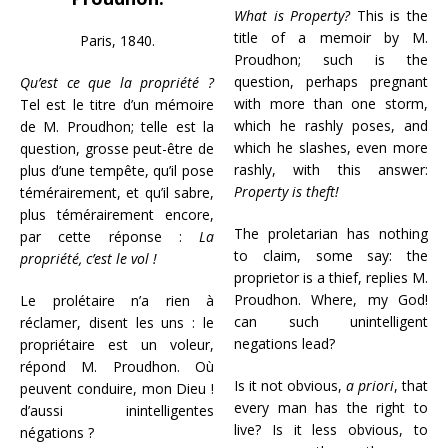
What is Property?
This is the
title of a memoir by M.
Paris, 1840.
Proudhon; such is the
question, perhaps pregnant
Qu’est ce que la propriété ?
with more than one storm,
Tel est le titre d’un mémoire
which he rashly poses, and
de M. Proudhon; telle est la
which he slashes, even more
question, grosse peut-être de
rashly, with this answer:
plus d’une tempête, qu’il pose
Property is theft!
témérairement, et qu’il sabre,
plus témérairement encore,
The proletarian has nothing
par cette réponse :
La
to claim, some say: the
propriété, c’est le vol !
proprietor is a thief, replies M.
Proudhon. Where, my God!
Le prolétaire n’a rien à
can such unintelligent
réclamer, disent les uns : le
negations lead?
propriétaire est un voleur,
répond M. Proudhon. Où
Is it not obvious,
a priori
, that
peuvent conduire, mon Dieu !
every man has the right to
d’aussi inintelligentes
live? Is it less obvious, to
négations ?