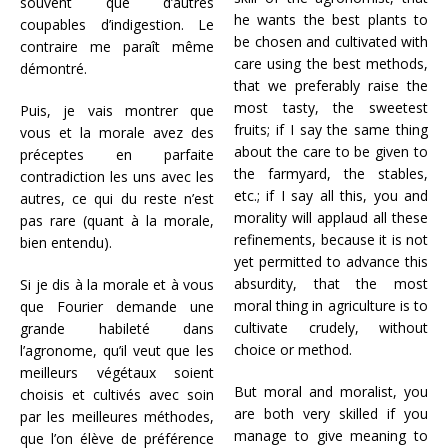
souvent que d’autres
he wants the best plants to
coupables d’indigestion. Le
be chosen and cultivated with
contraire me paraît même
care using the best methods,
démontré.
that we preferably raise the
most tasty, the sweetest
Puis, je vais montrer que
fruits; if I say the same thing
vous et la morale avez des
about the care to be given to
préceptes en parfaite
the farmyard, the stables,
contradiction les uns avec les
etc.; if I say all this, you and
autres, ce qui du reste n’est
morality will applaud all these
pas rare (quant à la morale,
refinements, because it is not
bien entendu).
yet permitted to advance this
absurdity, that the most
Si je dis à la morale et à vous
moral thing in agriculture is to
que Fourier demande une
cultivate crudely, without
grande habileté dans
choice or method.
l’agronome, qu’il veut que les
meilleurs végétaux soient
But moral and moralist, you
choisis et cultivés avec soin
are both very skilled if you
par les meilleures méthodes,
manage to give meaning to
que l’on élève de préférence