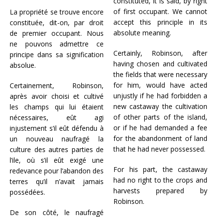
constituted, it is said, by right
of first occupant. We cannot
La propriété se trouve encore
accept this principle in its
constituée, dit-on, par droit
absolute meaning.
de premier occupant. Nous
ne pouvons admettre ce
Certainly, Robinson, after
principe dans sa signification
having chosen and cultivated
absolue.
the fields that were necessary
for him, would have acted
Certainement, Robinson,
unjustly if he had forbidden a
après avoir choisi et cultivé
new castaway the cultivation
les champs qui lui étaient
of other parts of the island,
nécessaires, eût agi
or if he had demanded a fee
injustement s’il eût défendu à
for the abandonment of land
un nouveau naufragé la
that he had never possessed.
culture des autres parties de
l’ile, où s’il eût exigé une
For his part, the castaway
redevance pour l’abandon des
had no right to the crops and
terres qu’il n’avait jamais
harvests prepared by
possédées.
Robinson.
De son côté, le naufragé