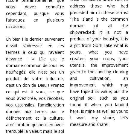
l’Ecole phalanstérienne, que
address those who had
vous devez connaître
preceded him in these terms:
cependant, puisque vous
“The island is the common
l’attaquez en plusieurs
domain of all the
occasions.
shipwrecked; it is not a
product of your industry, it is
Eh bien ! le dernier survenant
a gift from God! Take what is
devait s’adresser en ces
yours, what you have
termes à ceux qui l’avaient
created, your crops, your
devancé : « L’ile est le
utensils, the improvement
domaine commun de tous les
given to the land by clearing
naufragés; elle n’est pas un
and cultivation, an
produit de votre industrie,
improvement which may
c’est un don de Dieu ! Prenez
have tripled its value; but the
ce qui est à vous, ce que
original soil, such as you
vous avez créé, vos récoltes,
found it when you landed
vos ustensiles, l’amélioration
here, is mine as well as yours;
donnée aux terres par le
I want my share, let’s
défrichement et la culture,
measure and share!
amélioration qui peut en avoir
trentuplé la valeur; mais le sol