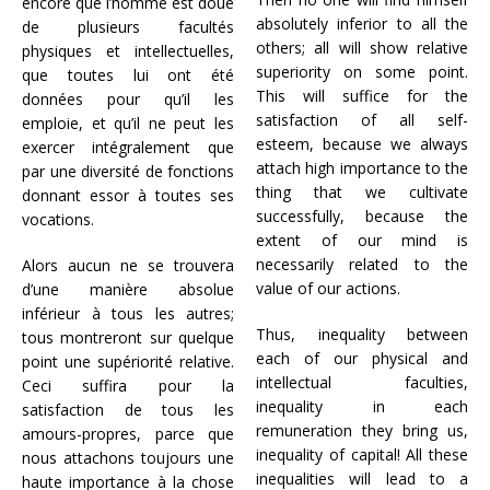
encore que l’homme est doué
absolutely inferior to all the
de plusieurs facultés
others; all will show relative
physiques et intellectuelles,
superiority on some point.
que toutes lui ont été
This will suffice for the
données pour qu’il les
satisfaction of all self-
emploie, et qu’il ne peut les
esteem, because we always
exercer intégralement que
attach high importance to the
par une diversité de fonctions
thing that we cultivate
donnant essor à toutes ses
successfully, because the
vocations.
extent of our mind is
necessarily related to the
Alors aucun ne se trouvera
value of our actions.
d’une manière absolue
inférieur à tous les autres;
Thus, inequality between
tous montreront sur quelque
each of our physical and
point une supériorité relative.
intellectual faculties,
Ceci suffira pour la
inequality in each
satisfaction de tous les
remuneration they bring us,
amours-propres, parce que
inequality of capital! All these
nous attachons toujours une
inequalities will lead to a
haute importance à la chose