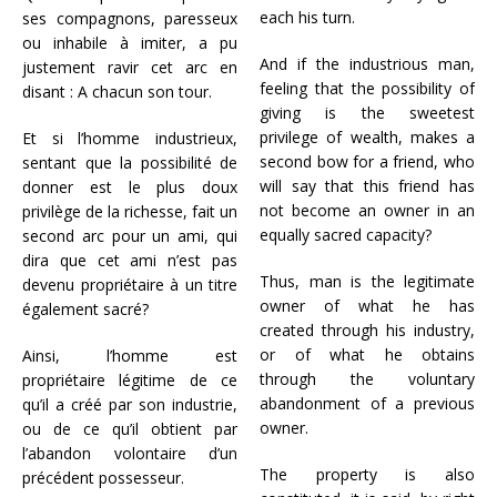
each his turn.
ses compagnons, paresseux
ou inhabile à imiter, a pu
And if the industrious man,
justement ravir cet arc en
feeling that the possibility of
disant : A chacun son tour.
giving is the sweetest
privilege of wealth, makes a
Et si l’homme industrieux,
second bow for a friend, who
sentant que la possibilité de
will say that this friend has
donner est le plus doux
not become an owner in an
privilège de la richesse, fait un
equally sacred capacity?
second arc pour un ami, qui
dira que cet ami n’est pas
Thus, man is the legitimate
devenu propriétaire à un titre
owner of what he has
également sacré?
created through his industry,
or of what he obtains
Ainsi, l’homme est
through the voluntary
propriétaire légitime de ce
abandonment of a previous
qu’il a créé par son industrie,
owner.
ou de ce qu’il obtient par
l’abandon volontaire d’un
The property is also
précédent possesseur.