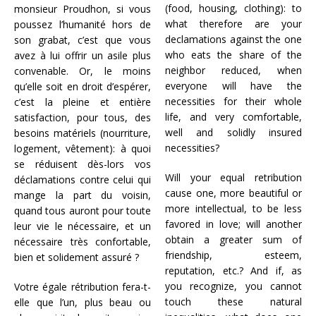
(food, housing, clothing): to
monsieur Proudhon, si vous
what therefore are your
poussez l’humanité hors de
declamations against the one
son grabat, c’est que vous
who eats the share of the
avez à lui offrir un asile plus
neighbor reduced, when
convenable. Or, le moins
everyone will have the
qu’elle soit en droit d’espérer,
necessities for their whole
c’est la pleine et entière
life, and very comfortable,
satisfaction, pour tous, des
well and solidly insured
besoins matériels (nourriture,
necessities?
logement, vêtement): à quoi
se réduisent dès-lors vos
Will your equal retribution
déclamations contre celui qui
cause one, more beautiful or
mange la part du voisin,
more intellectual, to be less
quand tous auront pour toute
favored in love; will another
leur vie le nécessaire, et un
obtain a greater sum of
nécessaire très confortable,
friendship, esteem,
bien et solidement assuré ?
reputation, etc.? And if, as
you recognize, you cannot
Votre égale rétribution fera-t-
touch these natural
elle que l’un, plus beau ou