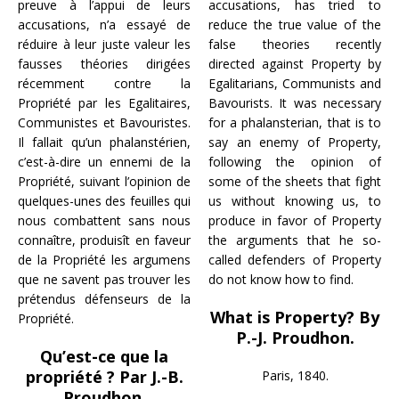
preuve à l’appui de leurs
accusations, has tried to
accusations, n’a essayé de
reduce the true value of the
réduire à leur juste valeur les
false theories recently
fausses théories dirigées
directed against Property by
récemment contre la
Egalitarians, Communists and
Propriété par les Egalitaires,
Bavourists. It was necessary
Communistes et Bavouristes.
for a phalansterian, that is to
Il fallait qu’un phalanstérien,
say an enemy of Property,
c’est-à-dire un ennemi de la
following the opinion of
Propriété, suivant l’opinion de
some of the sheets that fight
quelques-unes des feuilles qui
us without knowing us, to
nous combattent sans nous
produce in favor of Property
connaître, produisît en faveur
the arguments that he so-
de la Propriété les argumens
called defenders of Property
que ne savent pas trouver les
do not know how to find.
prétendus défenseurs de la
What is Property? By
Propriété.
P.-J. Proudhon.
Qu’est-ce que la
propriété ? Par J.-B.
Paris, 1840.
Proudhon.