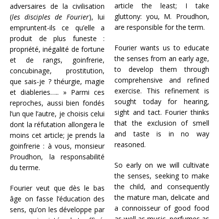
article the least; I take
adversaires de la civilisation
gluttony: you, M. Proudhon,
(
les disciples de Fourier
), lui
are responsible for the term.
empruntent-ils ce qu’elle a
produit de plus funeste :
Fourier wants us to educate
propriété, inégalité de fortune
the senses from an early age,
et de rangs, goinfrerie,
to develop them through
concubinage, prostitution,
comprehensive and refined
que sais-je ? théurgie, magie
exercise. This refinement is
et diableries….. » Parmi ces
sought today for hearing,
reproches, aussi bien fondés
sight and tact. Fourier thinks
l’un que l’autre, je choisis celui
that the exclusion of smell
dont la réfutation allongera le
and taste is in no way
moins cet article; je prends la
reasoned.
goinfrerie : à vous, monsieur
Proudhon, la responsabilité
So early on we will cultivate
du terme.
the senses, seeking to make
the child, and consequently
Fourier veut que dès le bas
the mature man, delicate and
âge on fasse l’éducation des
a connoisseur of good food
sens, qu’on les développe par
as well as music, perfumes as