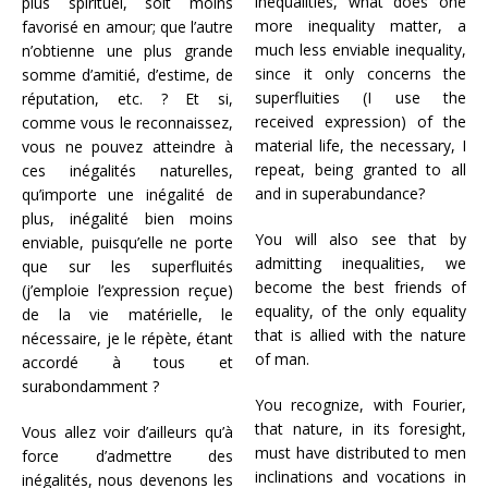
inequalities, what does one
plus spirituel, soit moins
more inequality matter, a
favorisé en amour; que l’autre
much less enviable inequality,
n’obtienne une plus grande
since it only concerns the
somme d’amitié, d’estime, de
superfluities (I use the
réputation, etc. ? Et si,
received expression) of the
comme vous le reconnaissez,
material life, the necessary, I
vous ne pouvez atteindre à
repeat, being granted to all
ces inégalités naturelles,
and in superabundance?
qu’importe une inégalité de
plus, inégalité bien moins
You will also see that by
enviable, puisqu’elle ne porte
admitting inequalities, we
que sur les superfluités
become the best friends of
(j’emploie l’expression reçue)
equality, of the only equality
de la vie matérielle, le
that is allied with the nature
nécessaire, je le répète, étant
of man.
accordé à tous et
surabondamment ?
You recognize, with Fourier,
that nature, in its foresight,
Vous allez voir d’ailleurs qu’à
must have distributed to men
force d’admettre des
inclinations and vocations in
inégalités, nous devenons les