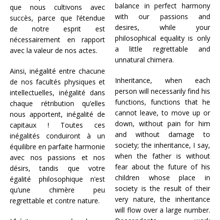
balance in perfect harmony
que nous cultivons avec
with our passions and
succès, parce que l’étendue
desires, while your
de notre esprit est
philosophical equality is only
nécessairement en rapport
a little regrettable and
avec la valeur de nos actes.
unnatural chimera.
Ainsi, inégalité entre chacune
Inheritance, when each
de nos facultés physiques et
person will necessarily find his
intellectuelles, inégalité dans
functions, functions that he
chaque rétribution qu’elles
cannot leave, to move up or
nous apportent, inégalité de
down, without pain for him
capitaux ! Toutes ces
and without damage to
inégalités conduiront à un
society; the inheritance, I say,
équilibre en parfaite harmonie
when the father is without
avec nos passions et nos
fear about the future of his
désirs, tandis que votre
children whose place in
égalité philosophique n’est
society is the result of their
qu’une chimère peu
very nature, the inheritance
regrettable et contre nature.
will flow over a large number.