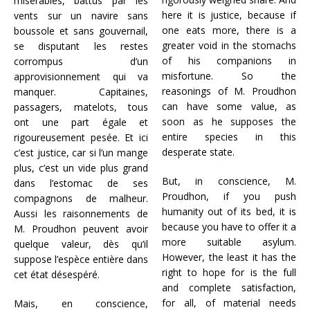
misérables, battus par les
here it is justice, because if
vents sur un navire sans
one eats more, there is a
boussole et sans gouvernail,
greater void in the stomachs
se disputant les restes
of his companions in
corrompus d’un
misfortune. So the
approvisionnement qui va
reasonings of M. Proudhon
manquer. Capitaines,
can have some value, as
passagers, matelots, tous
soon as he supposes the
ont une part égale et
entire species in this
rigoureusement pesée. Et ici
desperate state.
c’est justice, car si l’un mange
plus, c’est un vide plus grand
But, in conscience, M.
dans l’estomac de ses
Proudhon, if you push
compagnons de malheur.
humanity out of its bed, it is
Aussi les raisonnements de
because you have to offer it a
M. Proudhon peuvent avoir
more suitable asylum.
quelque valeur, dès qu’il
However, the least it has the
suppose l’espèce entière dans
right to hope for is the full
cet état désespéré.
and complete satisfaction,
for all, of material needs
Mais, en conscience,