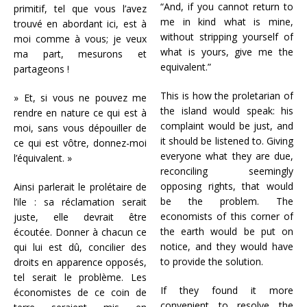
“And, if you cannot return to
primitif, tel que vous l’avez
me in kind what is mine,
trouvé en abordant ici, est à
without stripping yourself of
moi comme à vous; je veux
what is yours, give me the
ma part, mesurons et
equivalent.”
partageons !
This is how the proletarian of
» Et, si vous ne pouvez me
the island would speak: his
rendre en nature ce qui est à
complaint would be just, and
moi, sans vous dépouiller de
it should be listened to. Giving
ce qui est vôtre, donnez-moi
everyone what they are due,
l’équivalent. »
reconciling seemingly
opposing rights, that would
Ainsi parlerait le prolétaire de
be the problem. The
l’ile : sa réclamation serait
economists of this corner of
juste, elle devrait être
the earth would be put on
écoutée. Donner à chacun ce
notice, and they would have
qui lui est dû, concilier des
to provide the solution.
droits en apparence opposés,
tel serait le problème. Les
If they found it more
économistes de ce coin de
convenient to resolve the