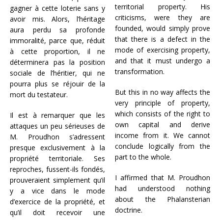
territorial property. His
gagner à cette loterie sans y
criticisms, were they are
avoir mis. Alors, l’héritage
founded, would simply prove
aura perdu sa profonde
that there is a defect in the
immoralité, parce que, réduit
mode of exercising property,
à cette proportion, il ne
and that it must undergo a
déterminera pas la position
transformation.
sociale de l’héritier, qui ne
pourra plus se réjouir de la
But this in no way affects the
mort du testateur.
very principle of property,
which consists of the right to
Il est à remarquer que les
own capital and derive
attaques un peu sérieuses de
income from it. We cannot
M. Proudhon s’adressent
conclude logically from the
presque exclusivement à la
part to the whole.
propriété territoriale. Ses
reproches, fussent-ils fondés,
I affirmed that M. Proudhon
prouveraient simplement qu’il
had understood nothing
y a vice dans le mode
about the Phalansterian
d’exercice de la propriété, et
doctrine.
qu’il doit recevoir une