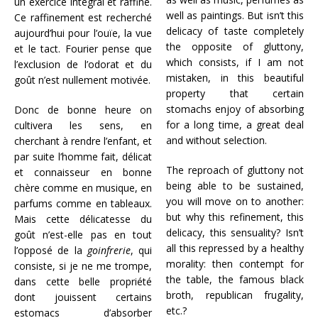
un exercice intégral et raffiné.
well as paintings. But isn’t this
Ce raffinement est recherché
delicacy of taste completely
aujourd’hui pour l’ouïe, la vue
the opposite of gluttony,
et le tact. Fourier pense que
which consists, if I am not
l’exclusion de l’odorat et du
mistaken, in this beautiful
goût n’est nullement motivée.
property that certain
stomachs enjoy of absorbing
Donc de bonne heure on
for a long time, a great deal
cultivera les sens, en
and without selection.
cherchant à rendre l’enfant, et
par suite l’homme fait, délicat
The reproach of gluttony not
et connaisseur en bonne
being able to be sustained,
chère comme en musique, en
you will move on to another:
parfums comme en tableaux.
but why this refinement, this
Mais cette délicatesse du
delicacy, this sensuality? Isn’t
goût n’est-elle pas en tout
all this repressed by a healthy
l’opposé de la
goinfrerie
, qui
morality: then contempt for
consiste, si je ne me trompe,
the table, the famous black
dans cette belle propriété
broth, republican frugality,
dont jouissent certains
etc.?
estomacs d’absorber