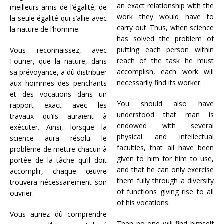
an exact relationship with the
meilleurs amis de l’égalité, de
work they would have to
la seule égalité qui s’allie avec
carry out. Thus, when science
la nature de l’homme.
has solved the problem of
putting each person within
Vous reconnaissez, avec
reach of the task he must
Fourier, que la nature, dans
accomplish, each work will
sa prévoyance, a dû distribuer
necessarily find its worker.
aux hommes des penchants
et des vocations dans un
You should also have
rapport exact avec les
understood that man is
travaux qu’ils auraient à
endowed with several
exécuter. Ainsi, lorsque la
physical and intellectual
science aura résolu le
faculties, that all have been
problème de mettre chacun à
given to him for him to use,
portée de la tâche qu’il doit
and that he can only exercise
accomplir, chaque œuvre
them fully through a diversity
trouvera nécessairement son
of functions giving rise to all
ouvrier.
of his vocations.
Vous auriez dû comprendre
Then no one will find himself