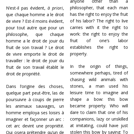
anyone other than a
philosopher, that each man
N’est-il pas évident,
à priori
,
has the right to enjoy the fruit
que chaque homme a le droit
of his labor? The right to live
de vivre ? Est-il moins évident,
carries with it the right to
pour tout autre que pour un
work: the right to enjoy the
philosophe, que chaque
fruit of one’s labor
homme a le droit de jouir du
establishes the right to
fruit de son travail ? Le droit
property.
de vivre emporte le droit de
travailler : le droit de jouir du
In the origin of things,
fruit de son travail établit le
somewhere perhaps, tired of
droit de propriété.
chasing wild animals with
stones, a man used his
Dans l’origine des choses,
leisure time to imagine and
quelque part peut-être, las de
shape a bow: this bow
poursuivre à coups de pierre
became property. Who will
les animaux sauvages, un
dare to claim that one of his
homme employa ses loisirs à
companions, lazy or unskilled
imaginer et façonner un arc :
at imitating, could have just
cet arc devint une propriété.
stolen this bow by saying: To
Qui osera prétendre qu’un de