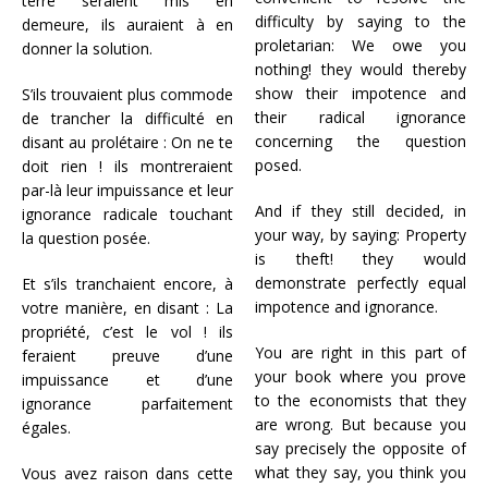
terre seraient mis en
difficulty by saying to the
demeure, ils auraient à en
proletarian: We owe you
donner la solution.
nothing! they would thereby
show their impotence and
S’ils trouvaient plus commode
their radical ignorance
de trancher la difficulté en
concerning the question
disant au prolétaire : On ne te
posed.
doit rien ! ils montreraient
par-là leur impuissance et leur
And if they still decided, in
ignorance radicale touchant
your way, by saying: Property
la question posée.
is theft! they would
demonstrate perfectly equal
Et s’ils tranchaient encore, à
impotence and ignorance.
votre manière, en disant : La
propriété, c’est le vol ! ils
You are right in this part of
feraient preuve d’une
your book where you prove
impuissance et d’une
to the economists that they
ignorance parfaitement
are wrong. But because you
égales.
say precisely the opposite of
what they say, you think you
Vous avez raison dans cette