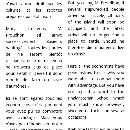
But, you say, M. Proudhon, if
n’avait aucun droit sur les
several shipwrecked people
cultures et les récoltes
arrive successively, all parts
préparées par Robinson.
of the island will soon be
occupied, and the latest
Mais, dites-vous, M.
arrival will no longer find a
Proudhon, s’il arrive
place to settle. Should he
successivement plusieurs
therefore die of hunger or live
naufragés, toutes les parties
on alms?
de l’ile seront bientôt
occupées, et le dernier venu
Here all the economists have
ne trouvera plus de place
gone astray: this is why you
pour s’établir. Devra-t-il donc
were able to combat them
mourir de faim ou vivre
with advantage. But you have
d’aumônes ?
not replied a word to the
Phalansterian School, which
Ici se sont égarés tous les
you must know however,
économistes : c’est pourquoi
since you attack it on several
vous avez pu les combattre
occasions.
avec avantage. Mais vous
n’avez pas répondu un mot à
Well! Yhe last to arrive was to