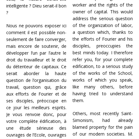
worker and the rights of the
intelligente ? Dieu serait-il bon
owner of capital. This would
?
address the serious question
of the organization of labor,
Nous ne pouvons exposer ici
a question which, thanks to
comment il est possible non-
the efforts of Fourier and his
seulement de faire converger,
disciples, preoccupies the
mais encore de soutenir, de
best minds today. I therefore
développer l’un par l’autre le
refer you, for your complete
droit du travailleur et le droit
edification, to a serious study
du détenteur de capitaux. Ce
of the works of the School,
serait aborder la haute
works of which you speak,
question de l’organisation du
like many others, before
travail, question qui, grâce
having tried to understand
aux efforts de Fourier et de
them.
ses disciples, préoccupe en
ce jour les meilleurs esprits.
Others, most recently Saint-
Je vous renvoie donc, pour
Simonism, had already
votre complète édification, à
blamed property for the pain
une étude sérieuse des
of our modern societies. M.
ouvrages de l’Ecole, ouvrages