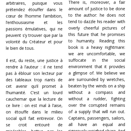
There is, moreover, a fair
arbitraires, puisque vous
amount of justice to be done
prétendez étouffer dans le
to the author: he does not
cœur de l’homme l’ambition,
tend to dazzle his reader with
l’enthousiasme et les
overly cheerful pictures of
passions émulatives, qui ne
this future that he promises
peuvent s’y trouver que par la
to humanity. Reading this
volonté du Créateur et pour
book is a heavy nightmare:
le bien de tous.
we are uncomfortable, we
suffocate in the social
Il est, du reste, une justice à
environment that it provides
rendre à l’auteur : il ne tend
a glimpse of. We believe we
pas à éblouir son lecteur par
are surrounded by wretches,
des tableaux trop riants de
beaten by the winds on a ship
cet avenir qu’il promet à
without a compass and
l’humanité. C’est un lourd
without a rudder, fighting
cauchemar que la lecture de
over the corrupted remains
ce livre : on est mal à l’aise,
of a supply that will run out.
on étouffe dans le milieu
Captains, passengers, sailors,
social qu’il fait entrevoir. On
all have an equal and
se croit entouré de
rigorously weighed share. And