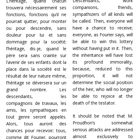
Descendants, work
L’héritage, quand chacun
companions, friends,
trouvera nécessairement ses
sympathizers of all kinds will
fonctions, fonctions qu’il ne
be called. Then, everyone will
pourrait quitter, pour monter
have a chance to receive;
ou pour descendre, sans
everyone, as Fourier says, will
douleur pour lui et sans
be able to win this lottery
dommage pour la société;
without having put in it. Then,
l’héritage, dis-je, quand le
the inheritance will have lost
père sera sans crainte sur
its profound immorality,
l’avenir de ses enfants dont la
because, reduced to this
place dans la société est le
proportion, it will not
résultat de leur nature même,
determine the social position
l’héritage se déversera sur un
of the heir, who will no longer
grand nombre. Les
be able to rejoice at the
descendants, les
death of the testator.
compagnons de travaux, les
amis, les sympathiques en
It should be noted that M.
tout genre seront appelés.
Proudhon’s somewhat
Alors, tous auront des
serious attacks are addressed
chances pour recevoir; tous,
almost exclusively to
comme dit Fourier, pourront