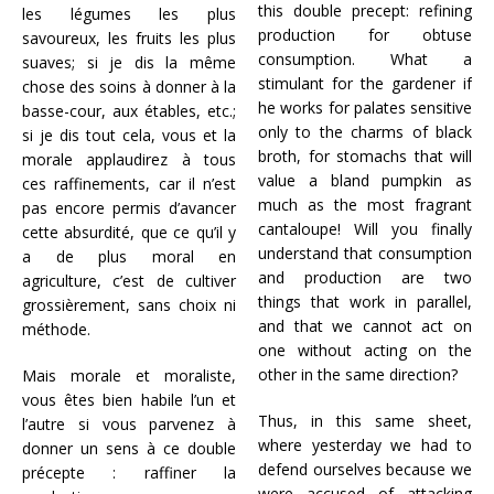
this double precept: refining
les légumes les plus
production for obtuse
savoureux, les fruits les plus
consumption. What a
suaves; si je dis la même
stimulant for the gardener if
chose des soins à donner à la
he works for palates sensitive
basse-cour, aux étables, etc.;
only to the charms of black
si je dis tout cela, vous et la
broth, for stomachs that will
morale applaudirez à tous
value a bland pumpkin as
ces raffinements, car il n’est
much as the most fragrant
pas encore permis d’avancer
cantaloupe! Will you finally
cette absurdité, que ce qu’il y
understand that consumption
a de plus moral en
and production are two
agriculture, c’est de cultiver
things that work in parallel,
grossièrement, sans choix ni
and that we cannot act on
méthode.
one without acting on the
other in the same direction?
Mais morale et moraliste,
vous êtes bien habile l’un et
Thus, in this same sheet,
l’autre si vous parvenez à
where yesterday we had to
donner un sens à ce double
defend ourselves because we
précepte : raffiner la
were accused of attacking