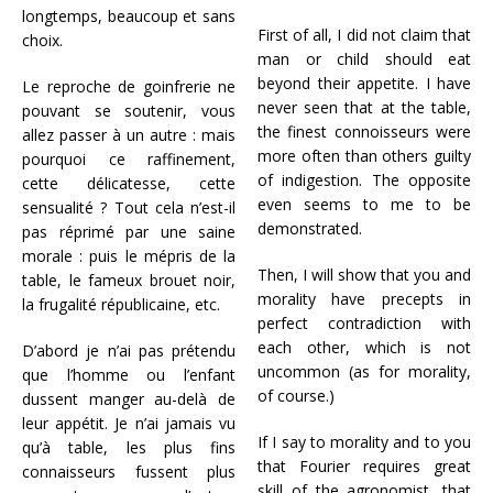
longtemps, beaucoup et sans
First of all, I did not claim that
choix.
man or child should eat
beyond their appetite. I have
Le reproche de goinfrerie ne
never seen that at the table,
pouvant se soutenir, vous
the finest connoisseurs were
allez passer à un autre : mais
more often than others guilty
pourquoi ce raffinement,
of indigestion. The opposite
cette délicatesse, cette
even seems to me to be
sensualité ? Tout cela n’est-il
demonstrated.
pas réprimé par une saine
morale : puis le mépris de la
Then, I will show that you and
table, le fameux brouet noir,
morality have precepts in
la frugalité républicaine, etc.
perfect contradiction with
each other, which is not
D’abord je n’ai pas prétendu
uncommon (as for morality,
que l’homme ou l’enfant
of course.)
dussent manger au-delà de
leur appétit. Je n’ai jamais vu
If I say to morality and to you
qu’à table, les plus fins
that Fourier requires great
connaisseurs fussent plus
skill of the agronomist, that