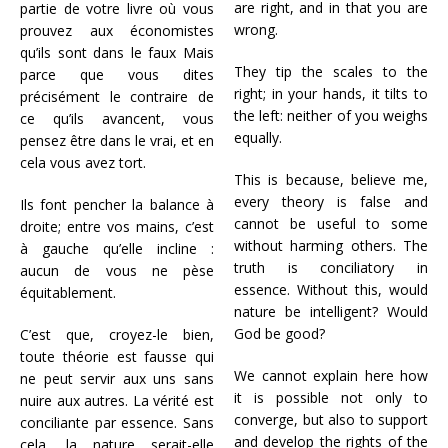
are right, and in that you are
partie de votre livre où vous
wrong.
prouvez aux économistes
qu’ils sont dans le faux Mais
They tip the scales to the
parce que vous dites
right; in your hands, it tilts to
précisément le contraire de
the left: neither of you weighs
ce qu’ils avancent, vous
equally.
pensez être dans le vrai, et en
cela vous avez tort.
This is because, believe me,
every theory is false and
Ils font pencher la balance à
cannot be useful to some
droite; entre vos mains, c’est
without harming others. The
à gauche qu’elle incline :
truth is conciliatory in
aucun de vous ne pèse
essence. Without this, would
équitablement.
nature be intelligent? Would
God be good?
C’est que, croyez-le bien,
toute théorie est fausse qui
We cannot explain here how
ne peut servir aux uns sans
it is possible not only to
nuire aux autres. La vérité est
converge, but also to support
conciliante par essence. Sans
and develop the rights of the
cela, la nature serait-elle