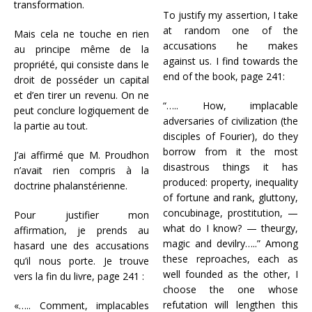
transformation.
To justify my assertion, I take
at random one of the
Mais cela ne touche en rien
accusations he makes
au principe même de la
against us. I find towards the
propriété, qui consiste dans le
end of the book, page 241:
droit de posséder un capital
et d’en tirer un revenu. On ne
“….. How, implacable
peut conclure logiquement de
adversaries of civilization (the
la partie au tout.
disciples of Fourier), do they
borrow from it the most
J’ai affirmé que M. Proudhon
disastrous things it has
n’avait rien compris à la
produced: property, inequality
doctrine phalanstérienne.
of fortune and rank, gluttony,
concubinage, prostitution, —
Pour justifier mon
what do I know? — theurgy,
affirmation, je prends au
magic and devilry…..” Among
hasard une des accusations
these reproaches, each as
qu’il nous porte. Je trouve
well founded as the other, I
vers la fin du livre, page 241 :
choose the one whose
refutation will lengthen this
«….. Comment, implacables