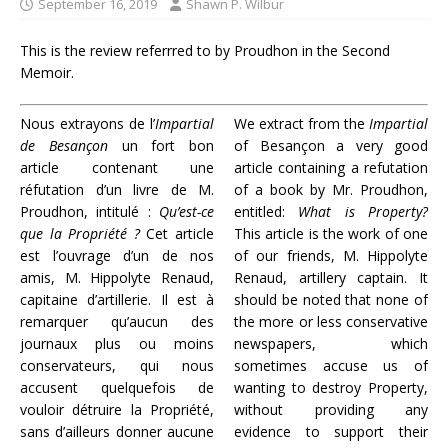
September 16, 2019
Shawn P. Wilbur
This is the review referrred to by Proudhon in the Second
Memoir.
Nous extrayons de l’
Impartial
We extract from the
Impartial
de Besançon
un fort bon
of Besançon a very good
article contenant une
article containing a refutation
réfutation d’un livre de M.
of a book by Mr. Proudhon,
Proudhon, intitulé :
Qu’est-ce
entitled:
What is Property?
que la Propriété ?
Cet article
This article is the work of one
est l’ouvrage d’un de nos
of our friends, M. Hippolyte
amis, M. Hippolyte Renaud,
Renaud, artillery captain. It
capitaine d’artillerie. Il est à
should be noted that none of
remarquer qu’aucun des
the more or less conservative
journaux plus ou moins
newspapers, which
conservateurs, qui nous
sometimes accuse us of
accusent quelquefois de
wanting to destroy Property,
vouloir détruire la Propriété,
without providing any
sans d’ailleurs donner aucune
evidence to support their