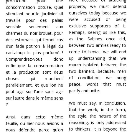
production pour une
property, we must defend
consommation obtuse. Quel
ourselves today because we
stimulant pour le jardinier s’il
were accused of being
travaille pour des palais
exclusive supporters of it.
sensible seulement aux
Perhaps, seeing us like this,
charmes du noir brouet, pour
as the Sabines once did,
des estomacs qui feront cas
between two armies ready to
d’un fade potiron à l’égal du
come to blows, we will end
cantaloup le plus parfumé !
up understanding that we
Comprendrez-vous donc
march isolated between the
enfin que la consommation
two banners, because, men
et la production sont deux
of conciliation, we bring
choses qui marchent
peace. words that must
parallèlement, et que l’on ne
pacify and unite.
peut agir sur l’une sans agir
sur l’autre dans le même sens
We must say, in conclusion,
?
that the work, in the form,
the style, the nature of the
Ainsi, dans cette même
reasoning, is only addressed
feuille, où hier nous avions à
to thinkers. It is beyond the
nous défendre parce qu’on