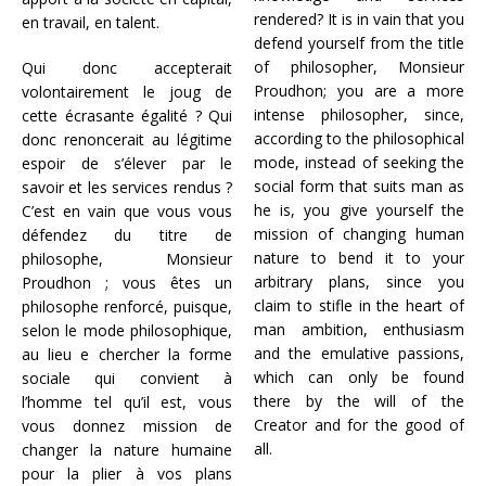
rendered? It is in vain that you
en travail, en talent.
defend yourself from the title
of philosopher, Monsieur
Qui donc accepterait
Proudhon; you are a more
volontairement le joug de
intense philosopher, since,
cette écrasante égalité ? Qui
according to the philosophical
donc renoncerait au légitime
mode, instead of seeking the
espoir de s’élever par le
social form that suits man as
savoir et les services rendus ?
he is, you give yourself the
C’est en vain que vous vous
mission of changing human
défendez du titre de
nature to bend it to your
philosophe, Monsieur
arbitrary plans, since you
Proudhon ; vous êtes un
claim to stifle in the heart of
philosophe renforcé, puisque,
man ambition, enthusiasm
selon le mode philosophique,
and the emulative passions,
au lieu e chercher la forme
which can only be found
sociale qui convient à
there by the will of the
l’homme tel qu’il est, vous
Creator and for the good of
vous donnez mission de
all.
changer la nature humaine
pour la plier à vos plans