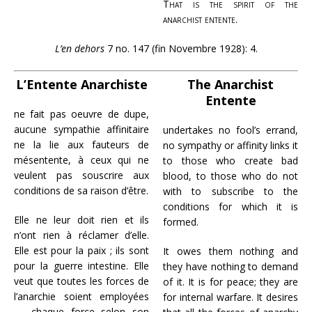
That is the spirit of the
anarchist entente.
L’en dehors
7 no. 147 (fin Novembre 1928): 4.
L’Entente Anarchiste
The Anarchist
Entente
ne fait pas oeuvre de dupe,
aucune sympathie affinitaire
undertakes no fool’s errand,
ne la lie aux fauteurs de
no sympathy or affinity links it
mésentente, à ceux qui ne
to those who create bad
veulent pas souscrire aux
blood, to those who do not
conditions de sa raison d’être.
with to subscribe to the
conditions for which it is
Elle ne leur doit rien et ils
formed.
n’ont rien à réclamer d’elle.
Elle est pour la paix ; ils sont
It owes them nothing and
pour la guerre intestine. Elle
they have nothing to demand
veut que toutes les forces de
of it. It is for peace; they are
l’anarchie soient employées
for internal warfare. It desires
— chaque force selon son