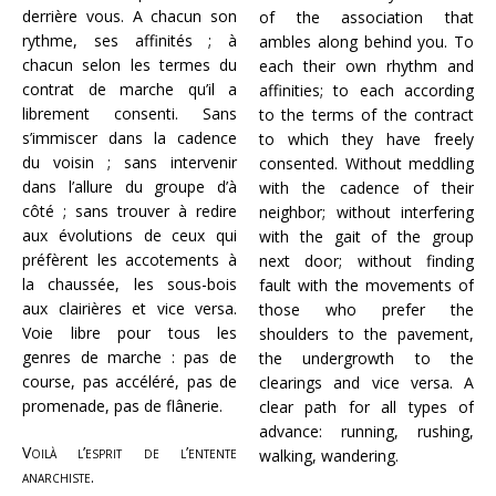
derrière vous. A chacun son
of the association that
rythme, ses affinités ; à
ambles along behind you. To
chacun selon les termes du
each their own rhythm and
contrat de marche qu’il a
affinities; to each according
librement consenti. Sans
to the terms of the contract
s’immiscer dans la cadence
to which they have freely
du voisin ; sans intervenir
consented. Without meddling
dans l’allure du groupe d’à
with the cadence of their
côté ; sans trouver à redire
neighbor; without interfering
aux évolutions de ceux qui
with the gait of the group
préfèrent les accotements à
next door; without finding
la chaussée, les sous-bois
fault with the movements of
aux clairières et vice versa.
those who prefer the
Voie libre pour tous les
shoulders to the pavement,
genres de marche : pas de
the undergrowth to the
course, pas accéléré, pas de
clearings and vice versa. A
promenade, pas de flânerie.
clear path for all types of
advance: running, rushing,
Voilà l’esprit de l’entente
walking, wandering.
anarchiste.