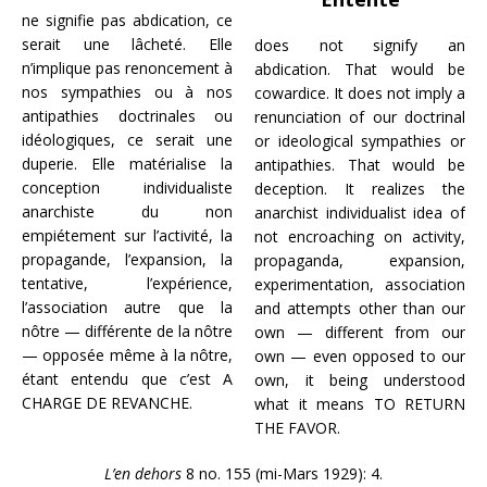
ne signifie pas abdication, ce
serait une lâcheté. Elle
does not signify an
n’implique pas renoncement à
abdication. That would be
nos sympathies ou à nos
cowardice. It does not imply a
antipathies doctrinales ou
renunciation of our doctrinal
idéologiques, ce serait une
or ideological sympathies or
duperie. Elle matérialise la
antipathies. That would be
conception individualiste
deception. It realizes the
anarchiste du non
anarchist individualist idea of
empiétement sur l’activité, la
not encroaching on activity,
propagande, l’expansion, la
propaganda, expansion,
tentative, l’expérience,
experimentation, association
l’association autre que la
and attempts other than our
nôtre — différente de la nôtre
own — different from our
— opposée même à la nôtre,
own — even opposed to our
étant entendu que c’est A
own, it being understood
CHARGE DE REVANCHE.
what it means TO RETURN
THE FAVOR.
L’en dehors
8 no. 155 (mi-Mars 1929): 4.