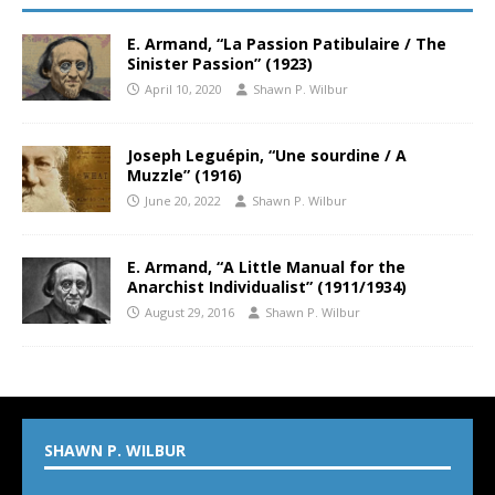
E. Armand, “La Passion Patibulaire / The
Sinister Passion” (1923)
April 10, 2020
Shawn P. Wilbur
Joseph Leguépin, “Une sourdine / A
Muzzle” (1916)
June 20, 2022
Shawn P. Wilbur
E. Armand, “A Little Manual for the
Anarchist Individualist” (1911/1934)
August 29, 2016
Shawn P. Wilbur
SHAWN P. WILBUR