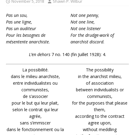
November 5, 2018
Shawn P. Wilbur
Pas un sou,
Not one penny,
Pas une ligne,
Not one line,
Pas un auditeur
Not one listener
Pour les besognes de
For the drudge-work of
mésentente anarchiste.
anarchist discord.
L’en dehors
7 no. 140 (fin Juillet 1928): 4.
La possibilité.
The possibility
dans le milieu anarchiste,
in the anarchist milieu,
entre individualistes ou
of association
communistes,
between individualists or
de s’associer
communists,
pour le but qui leur plait,
for the purposes that please
selon le contrat qui leur
them,
agrée,
according to the contract
sans s’immiscer
agree upon,
dans le fonctionnement ou la
without meddling