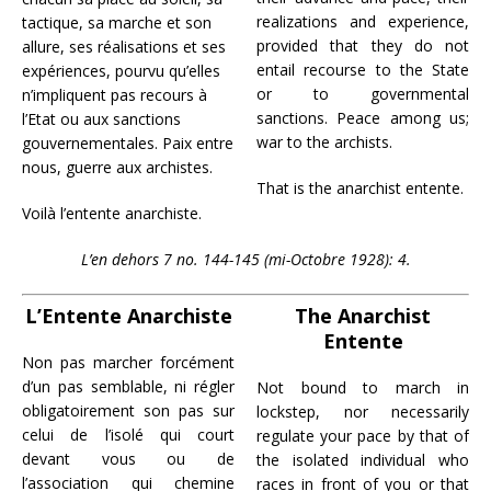
realizations and experience,
tactique, sa marche et son
provided that they do not
allure, ses réalisations et ses
entail recourse to the State
expériences, pourvu qu’elles
or to governmental
n’impliquent pas recours à
sanctions. Peace among us;
l’Etat ou aux sanctions
war to the archists.
gouvernementales. Paix entre
nous, guerre aux archistes.
That is the anarchist entente.
Voilà l’entente anarchiste.
L’en dehors 7 no. 144-145 (mi-Octobre 1928): 4.
L’Entente Anarchiste
The Anarchist
Entente
Non pas marcher forcément
d’un pas semblable, ni régler
Not bound to march in
obligatoirement son pas sur
lockstep, nor necessarily
celui de l’isolé qui court
regulate your pace by that of
devant vous ou de
the isolated individual who
l’association qui chemine
races in front of you or that