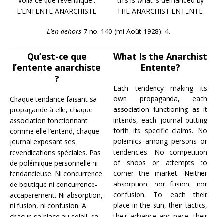
voilà ce que revendique :
this is what is demanded by
L’ENTENTE ANARCHISTE
THE ANARCHIST ENTENTE.
L’en dehors
7 no. 140 (mi-Août 1928): 4.
Qu’est-ce que
What Is the Anarchist
l’entente anarchiste
Entente?
?
Each tendency making its
own propaganda, each
Chaque tendance faisant sa
association functioning as it
propagande à elle, chaque
intends, each journal putting
association fonctionnant
forth its specific claims. No
comme elle l’entend, chaque
polemics among persons or
journal exposant ses
tendencies. No competition
revendications spéciales. Pas
of shops or attempts to
de polémique personnelle ni
corner the market. Neither
tendancieuse. Ni concurrence
absorption, nor fusion, nor
de boutique ni concurrence-
confusion. To each their
accaparement. Ni absorption,
place in the sun, their tactics,
ni fusion, ni confusion. A
their advance and pace, their
chacun sa place au soleil, sa