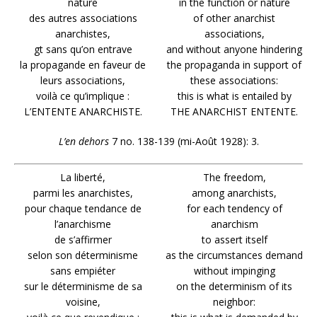
nature
in the function or nature
des autres associations
of other anarchist
anarchistes,
associations,
gt sans qu’on entrave
and without anyone hindering
la propagande en faveur de
the propaganda in support of
leurs associations,
these associations:
voilà ce qu’implique :
this is what is entailed by
L’ENTENTE ANARCHISTE.
THE ANARCHIST ENTENTE.
L’en dehors
7 no. 138-139 (mi-Août 1928): 3.
La liberté,
The freedom,
parmi les anarchistes,
among anarchists,
pour chaque tendance de
for each tendency of
l’anarchisme
anarchism
de s’affirmer
to assert itself
selon son déterminisme
as the circumstances demand
sans empiéter
without impinging
sur le déterminisme de sa
on the determinism of its
voisine,
neighbor: