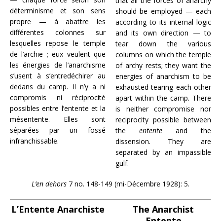
that all the forces of anarchy
déterminisme et son sens
should be employed — each
propre — à abattre les
according to its internal logic
différentes colonnes sur
and its own direction — to
lesquelles repose le temple
tear down the various
de l’archie ; eux veulent que
columns on which the temple
les énergies de l’anarchisme
of archy rests; they want the
s’usent à s’entredéchirer au
energies of anarchism to be
dedans du camp. Il n’y a ni
exhausted tearing each other
compromis ni réciprocité
apart within the camp. There
possibles entre l’entente et la
is neither compromise nor
mésentente. Elles sont
reciprocity possible between
séparées par un fossé
the
entente
and the
infranchissable.
dissension. They are
separated by an impassible
gulf.
L’en dehors
7 no. 148-149 (mi-Décembre 1928): 5.
L’Entente Anarchiste
The Anarchist
Entente