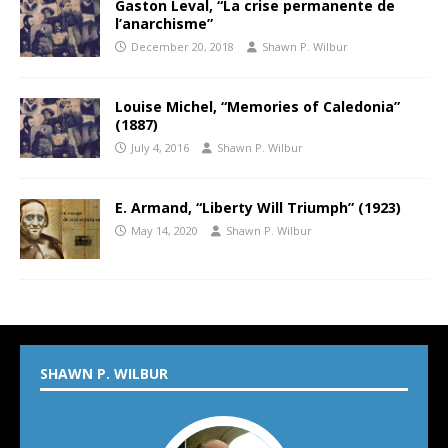
Gaston Leval, “La crise permanente de
l’anarchisme”
December 20, 2018
Shawn P. Wilbur
Louise Michel, “Memories of Caledonia”
(1887)
July 4, 2016
Shawn P. Wilbur
E. Armand, “Liberty Will Triumph” (1923)
May 14, 2020
Shawn P. Wilbur
SHAWN P. WILBUR