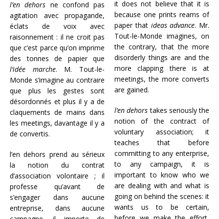
it does not believe that it is
l’en dehors
ne confond pas
because one prints reams of
agitation avec propagande,
paper that
ideas advance
. Mr.
éclats de voix avec
Tout-le-Monde imagines, on
raisonnement : il ne croit pas
the contrary, that the more
que c’est parce qu’on imprime
disorderly things are and the
des tonnes de papier que
more clapping there is at
l’idée marche
. M. Tout-le-
meetings, the more converts
Monde s’imagine au contraire
are gained.
que plus les gestes sont
désordonnés et plus il y a de
l’en dehors
takes seriously the
claquements de mains dans
notion of the contract of
les meetings, davantage il y a
voluntary association; it
de convertis.
teaches that before
committing to any enterprise,
l’en dehors prend au sérieux
to any campaign, it is
la notion du contrat
important to know who we
d’association volontaire ; il
are dealing with and what is
professe qu’avant de
going on behind the scenes: it
s’engager dans aucune
wants us to be certain,
entreprise, dans aucune
before we make the effort,
campagne, il importe de