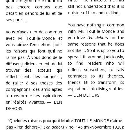
quoi ? » grommelle-t-il. Il n’a
still not understood that it is
pas encore compris que
outside of him and his kind.
c’était en dehors de lui et de
ses pareils.
You have nothing in common
with Mr. Tout-le-Monde and
Vous n’avez rien de commun
you love
l’en dehors
for the
avec M. Tout-le-Monde et
same reasons that he does
vous aimez l’en dehors pour
not like it. So it is up to you to
les raisons qui font qu’il ne
spread it around judiciously,
l’aime pas. À vous donc de le
to find readers who will
diffuser judicieusement, de lui
reflect, subscribers, to rally
trouver des lecteurs qui
comrades to its theories,
réfléchissent, des abonnés ;
friends fit to transform its
de rallier à ses thèses des
aspirations into living realities.
compagnons, des amis aptes
— L’EN DEHORS.
à transformer ses aspirations
en réalités vivantes. — L’EN
DEHORS.
“Quelques raisons pourquoi Maître TOUT-LE-MONDE n’aime
pas « l’en dehors»,”
L’en dehors
7 no. 146 (mi-Novembre 1928):