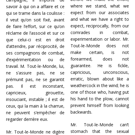
where we stand, what we
savoir à qui on a affaire et ce
expect from our associates
qui se trame dans la coulisse :
and what we have a right to
il veut qu’on soit fixé, avant
expect, reciprocally, from our
de faire l’effort, sur ce qu’on
comrades in combat,
réclame de l’associé et sur ce
experimentation or labor. Mr.
que celui-ci est en droit
Tout-le-Monde does not
d’attendre, par réciprocité, de
make certain, is not
ses compagnons de combat,
forearmed, does not
d’expérimentation ou de
guarantee. He is fickle,
travail. M. Tout-le-Monde, lui,
capricious, unconscious,
ne s’assure pas, ne se
erratic, blown about like a
prémunit pas, ne se garantit
weathercock in the wind; he is
pas. Il est inconstant,
one of those who, having put
capricieux, girouette,
his hand to the plow, cannot
insouciant, instable ; il est de
prevent himself from looking
ceux, qui la main à la charrue,
backwards.
ne peuvent s’empêcher de
regarder derrière eux.
Mr. Tout-le-Monde can’t
stomach that the sexual
Mr. Tout-le-Monde ne digère