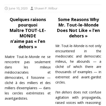
June 10, 2020
Shawn P. Wilbur
Quelques raisons
Some Reasons Why
pourquoi
Mr. Tout-le-Monde
Maître TOUT-LE-
Does Not Like « l’en
MONDE
dehors »
n’aime pas « l’en
Mr. Tout-le-Monde is not only
dehors »
encountered in the
mediocratic and democratic
Maitre Tout-le-Monde ne se
milieus, he abounds — a
rencontre pas seulement
cliché of which there are
dans les milieux
thousands of examples — in
médiocracrates et
extremist and avant-gardist
démocrates, il foisonne —
circles.
cliché à des milliers et des
milliers d’exemplaires — dans
l’en dehors
does not confuse
les cercles extrémistes et
agitation with propaganda,
avantgardistes.
raised voices with reasoning: