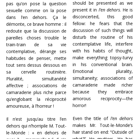
should be presented as we
pas qu’on pose la question
present it in
l’en dehors
. He is
sexuelle comme on la pose
disconcerted, this good
dans l’en dehors. Ça le
fellow: he fears that the
démonte, ce brave homme : il
discussion of such things will
redoute que la discussion de
disturb the routine of his
pareilles choses trouble le
contemplative life, interfere
train-train de sa vie
with his habits of thought,
contemplative, dérange ses
make everything topsy-turvy
habitudes de penser, mette
in his conventional brain.
tout sens dessus dessous en
Emotional plurality,
sa cervelle routinière.
simultaneity; associations of
Pluralité, simultanéité
camaraderie made richer
affective ; associations de
because they embrace
camaraderie plus riche parce
amorous reciprocity—the
qu’englobant la réciprocité
horror!
amoureuse, à l’horreur !
Even the title of
l’en dehors
Il n’est jusqu’au titre l’en
makes Mr. Tout-le-Monde’s
dehors qui n’horripile M. Tout-
hair stand on end: “Outside of
le-Monde : « en dehors de
what?” He mutters. He has