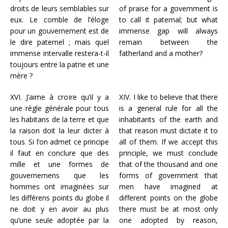
droits de leurs semblables sur
of praise for a government is
eux. Le comble de l’éloge
to call it paternal; but what
pour un gouvernement est de
immense gap will always
le dire paternel ; mais quel
remain between the
immense intervalle restera-t-il
fatherland and a mother?
toujours entre la patrie et une
mère ?
XVI. J’aime à croire qu’il y a
XIV.
I like to believe that there
une règle générale pour tous
is a general rule for all the
les habitans de la terre et que
inhabitants of the earth and
la raison doit la leur dicter à
that reason must dictate it to
tous. Si l’on admet ce principe
all of them.
If we accept this
il faut en conclure que des
principle, we must conclude
mille et une formes de
that of the thousand and one
gouvernemens que les
forms of government that
hommes ont imaginées sur
men have imagined at
les différens points du globe il
different points on the globe
ne doit y en avoir au plus
there must be at most only
qu’une seule adoptée par la
one adopted by reason,