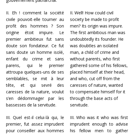
gouvernement patriarchal.
II. Eh ! comment la société
II. Well! How could civil
civile pouvoit-elle tourner au
society be made to profit
profit des hommes ? Son
men? Its origin was impure.
origine étoit impure. Le
The first ambitious man was
premier ambitieux fut sans
undoubtedly its founder. He
doute son fondateur. Ce fut
was doubtles an isolated
sans doute un homme isolé,
man, a child of crime and
enfant du crime et sans
without parents, who first
parens, qui le premier
gathered some of his fellows,
attroupa quelques-uns de ses
placed himself at their head,
semblables, se mit à leur
and who, cut off from the
tête, et qui sevré des
caresses of nature, wanted
caresses de la nature, voulut
to compensate himself for it
s’en dédommager par les
through the base acts of
bassesses de la servitude.
servitude.
III. Quel est-il celui-là qui, le
III. Who was it who was first
premier, fut assez imprudent
imprudent enough to advise
pour conseiller aux hommes
his fellow men to gather