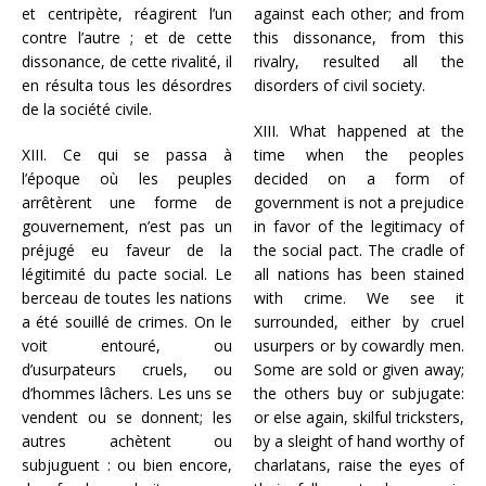
et centripète, réagirent l’un
against each other; and from
contre l’autre ; et de cette
this dissonance, from this
dissonance, de cette rivalité, il
rivalry, resulted all the
en résulta tous les désordres
disorders of civil society.
de la société civile.
XIII. What happened at the
XIII. Ce qui se passa à
time when the peoples
l’époque où les peuples
decided on a form of
arrêtèrent une forme de
government is not a prejudice
gouvernement, n’est pas un
in favor of the legitimacy of
préjugé eu faveur de la
the social pact. The cradle of
légitimité du pacte social. Le
all nations has been stained
berceau de toutes les nations
with crime. We see it
a été souillé de crimes. On le
surrounded, either by cruel
voit entouré, ou
usurpers or by cowardly men.
d’usurpateurs cruels, ou
Some are sold or given away;
d’hommes lâchers. Les uns se
the others buy or subjugate:
vendent ou se donnent; les
or else again, skilful tricksters,
autres achètent ou
by a sleight of hand worthy of
subjuguent : ou bien encore,
charlatans, raise the eyes of