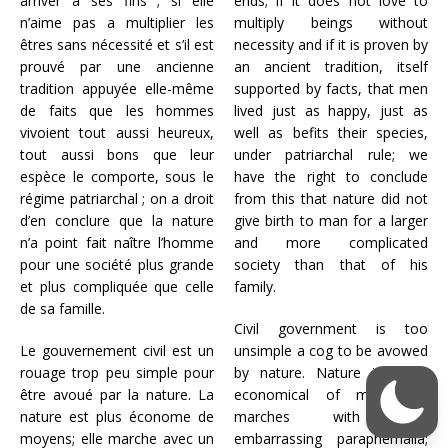
arriver à ses fins ; si elle
ends; if it does not love to
n’aime pas a multiplier les
multiply beings without
êtres sans nécessité et s’il est
necessity and if it is proven by
prouvé par une ancienne
an ancient tradition, itself
tradition appuyée elle-même
supported by facts, that men
de faits que les hommes
lived
just as happy, just as
vivoient tout aussi heureux,
well as befits their species,
tout aussi bons que leur
under patriarchal rule;
we
espèce le comporte, sous le
have the right to conclude
régime patriarchal ; on a droit
from this that nature did not
d’en conclure que la nature
give birth to man for a larger
n’a point fait naître l’homme
and more complicated
pour une société plus grande
society than that of his
et plus compliquée que celle
family.
de sa famille.
Civil government is too
Le gouvernement civil est un
unsimple a cog to be avowed
rouage trop peu simple pour
by nature.
Nature is more
être avoué par la nature. La
economical of means;
it
nature est plus économe de
marches with less
moyens; elle marche avec un
embarrassing paraphernalia;