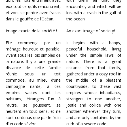
dont les flots entraînent avec
with them all that they
eux tout ce qu’ils rencontrent,
encounter, and which will be
et vont se perdre avec fracas
lost with a crash in the
gulf
of
dans le gouffre de l’Océan.
the ocean.
Image exacte de la société !
An exact image of society!
Elle commença par un
It begins with a happy,
ménage heureux et paisible,
peaceful household, living
vivant sous les loix simples de
under the simple laws of
la nature. Il y a une grande
nature. There is a great
distance de cette famille
distance from that family,
réunie sous un toit
gathered under a cozy roof in
commode, au milieu d’une
the middle of a pleasant
campagne riante, à ces
countryside, to these vast
empires vastes dont les
empires whose inhabitants,
habitans, étrangers l’un à
strangers to one another,
l’autre, se poussent, se
jostle and collide with one
heurtent en tout sens, et ne
another wherever they turn,
sont contenus que par le frein
and are only contained by the
d’un code sévère.
curb of a severe code.