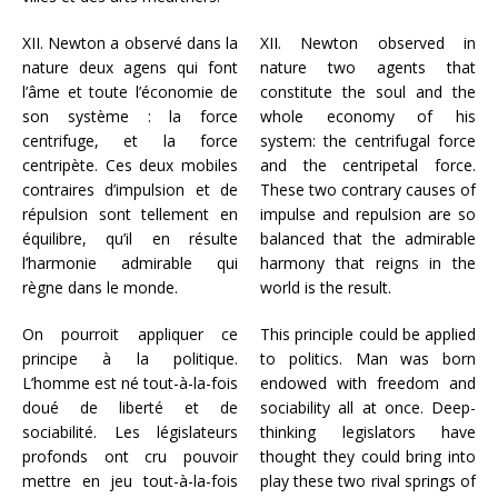
XII. Newton a observé dans la
XII. Newton observed in
nature deux agens qui font
nature two agents that
l’âme et toute l’économie de
constitute the soul and the
son système : la force
whole economy of his
centrifuge, et la force
system: the centrifugal force
centripète. Ces deux mobiles
and the centripetal force.
contraires d’impulsion et de
These two contrary causes of
répulsion sont tellement en
impulse and repulsion are so
équilibre, qu’il en résulte
balanced that the admirable
l’harmonie admirable qui
harmony that reigns in the
règne dans le monde.
world is the result.
On pourroit appliquer ce
This principle could be applied
principe à la politique.
to politics. Man was born
L’homme est né tout-à-la-fois
endowed with freedom and
doué de liberté et de
sociability all at once. Deep-
sociabilité. Les législateurs
thinking legislators have
profonds ont cru pouvoir
thought they could bring into
mettre en jeu tout-à-la-fois
play these two rival springs of