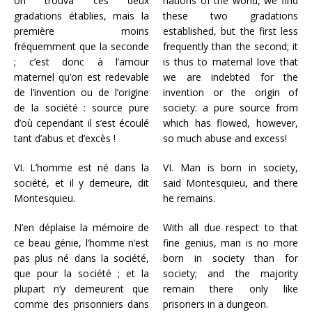
on trouva ces deux
nations of the world, we find
gradations établies, mais la
these two gradations
première moins
established, but the first less
fréquemment que la seconde
frequently than the second; it
; c’est donc à l’amour
is thus to maternal love that
maternel qu’on est redevable
we are indebted for the
de l’invention ou de l’origine
invention or the origin of
de la société : source pure
society: a pure source from
d’où cependant il s’est écoulé
which has flowed, however,
tant d’abus et d’excès !
so much abuse and excess!
VI. L’homme est né dans la
VI. Man is born in society,
société, et il y demeure, dit
said Montesquieu, and there
Montesquieu.
he remains.
N’en déplaise la mémoire de
With all due respect to that
ce beau génie, l’homme n’est
fine genius, man is no more
pas plus né dans la société,
born in society than for
que pour la société ; et la
society; and the majority
plupart n’y demeurent que
remain there only like
comme des prisonniers dans
prisoners in a dungeon.