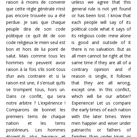
raison à moins de convenir
unless we agree
that this
que cette règle générale n’est
general rule is not yet found
pas encore trouvée ou a été
or has been lost.
I know that
perdue. Je sais que chaque
each people will say of its
peuple dira de son code
political code what it says of
politique ce qu’il dit de son
its religious code: mine alone
code religieux le mien seul est
is good and outside of it
bon et hors de lui point de
there is no salvation.
But as
salut. Mais comme tous les
all men cannot be right at the
hommes ne peuvent avoir
same time if they are all of a
raison à la fois s’ils sont tous
contrary opinion and if
d’un avis contraire et si la
reason is single, it follows
raison est une, il s’ensuit qu’ils
that they are all wrong,
se trompent tous, hors un.
except one.
In this conflict,
Dans ce conflit, qui sera
which
will be our arbiter?
notre arbitre ? L’expérience !
Experience! Let us compare
Comparons de bonnet les
the early times of each nation
premiers tems de chaque
with the later times.
Were
nation et les tems
men happier and wiser under
postérieurs. Les hommes
patriarchs or fathers of
étoient-ils plus heureux et
families than under kings or