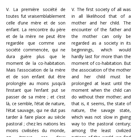
V. La première société de
V. The first society of all was
toutes fut vraisemblablement
in all likelihood that of a
celle d’une mère et de son
mother and her child. The
enfant. La rencontre du père
encounter of the father and
et de la mère ne peut être
the mother can only be
regardée que comme une
regarded as a society in its
société commencée, qui ne
beginnings, which would
dura guère plus que le
hardly last for more than the
moment de la co-habitation.
moment of co-habitation. But
Mais l’association de la mère
the association of the mother
et de son enfant dut être
and her child must be
prolongée au moins jusqu’à
prolonged at least until the
l’instant que l’enfant put se
moment when the child can
passer de sa mère ; et c’est
do without their mother; and
là, ce semble, l’état de nature,
that is, it seems, the state of
l’état sauvage, qui ne dut pas
nature, the savage state,
tarder à faire place au siècle
which was not slow in giving
pastoral ; chez les nations les
way to the pastoral century;
moins civilisées du monde,
among the least civilized