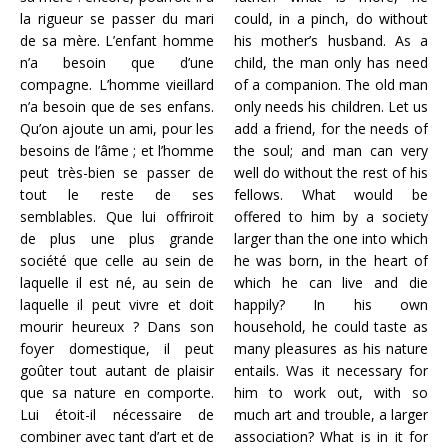
la rigueur se passer du mari
could, in a pinch, do without
de sa mère. L’enfant homme
his mother’s husband. As a
n’a besoin que d’une
child, the man only has need
compagne. L’homme vieillard
of a companion. The old man
n’a besoin que de ses enfans.
only needs his children. Let us
Qu’on ajoute un ami, pour les
add a friend, for the needs of
besoins de l’âme ; et l’homme
the soul; and man can very
peut très-bien se passer de
well do without the rest of his
tout le reste de ses
fellows. What would be
semblables. Que lui offriroit
offered to him by a society
de plus une plus grande
larger than the one into which
société que celle au sein de
he was born, in the heart of
laquelle il est né, au sein de
which he can live and die
laquelle il peut vivre et doit
happily? In his own
mourir heureux ? Dans son
household, he could taste as
foyer domestique, il peut
many pleasures as his nature
goûter tout autant de plaisir
entails. Was it necessary for
que sa nature en comporte.
him to work out, with so
Lui étoit-il nécessaire de
much art and trouble, a larger
combiner avec tant d’art et de
association? What is in it for