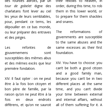
des fourbes adroits, par un
their fellows to heaven, in
tour de gobelet
digne des
order, during this time, to rob
charlatans font lever au ciel
them in this lower world, or
les yeux de leurs semblables,
to prepare for them shackles
pour, pendant ce tems, les
and snares.
dépouiller en ce bas monde,
The reformations of
ou leur préparer des entraves
governments are susceptible
et des piéges.
to the same abuses and the
Les refontes de
same excesses as their first
gouvernemens sont
foundation.
susceptibles des mêmes abus
XIV. You have to choose: you
et des mêmes excès que leur
can’t be both a good citizen
première fondation.
and a good family man,
XIV. Il faut opter : on ne peut
because you can’t be in two
être à la fois bon citoyen et
different places at the same
bon père de famille, par la
time, and you can’t divide
raison qu’on ne peut être à la
your time between external
fois en deux endroits
and internal affairs, without
différens, et qu’on ne sauroit
all of them suffering for it. A