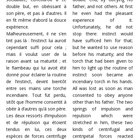
double but, en obéissant à
father, and not others. At first
son père, et pas à d’autres. Il
he even had the pleasant
en fit même d’abord la douce
experience of it.
expérience.
Unfortunately, he did not
Malheureusement, il ne s’en
stop there: instinct would
tint pas là : l’instinct lui auroit
have sufficed him for that;
cependant suffi pour cela ;
but he wanted to use reason
mais il voulut user de la
before his maturity; and the
raison avant sa maturité ; et
torch that had been given to
le flambeau qui lui avoit été
him to light up the routine of
donné pour éclairer la routine
instinct soon became an
de l’instinct, devint bientôt
incendiary torch in his hands.
entre ses mains une torche
All was lost as soon as man
incendiaire. Tout fut perdu,
consented to obey anyone
sitôt que l’homme consentit à
other than his father. The two
obéir à d’autres qu’à son père.
springs of impulsion and
Les deux ressorts d’impulsion
repulsion which were
et de répulsion qui étoient
stretched in him, these two
tendus en lui, ces deux
kinds of centrifugal and
espèces de forces centrifuge
centripetal forces reacted