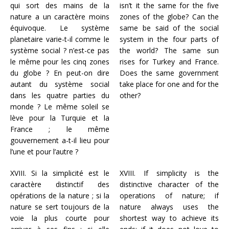
qui sort des mains de la
isn’t it the same for the five
nature a un caractère moins
zones of the globe?
Can the
équivoque. Le système
same be said of the social
planetaire varie-t-il comme le
system in the four parts of
système social ? n’est-ce pas
the world?
The same sun
le même pour les cinq zones
rises for Turkey and France.
du globe ? En peut-on dire
Does the same government
autant du système social
take place for one and for the
dans les quatre parties du
other?
monde ? Le même soleil se
lève pour la Turquie et la
France ; le même
gouvernement a-t-il lieu pour
l’une et pour l’autre ?
XVIII. Si la simplicité est le
XVIII.
If simplicity is the
caractère distinctif des
distinctive character of the
opérations de la nature ; si la
operations of nature;
if
nature se sert toujours de la
nature always uses the
voie la plus courte pour
shortest way to achieve its