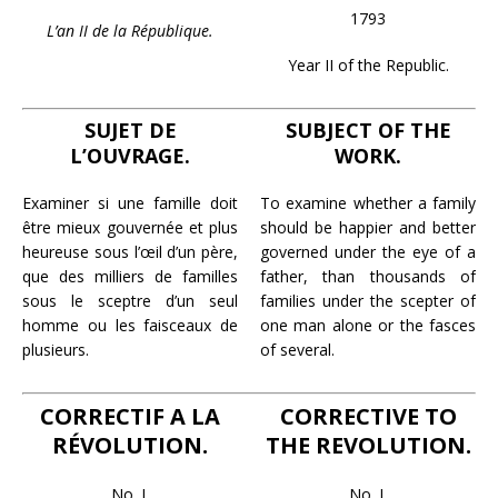
1793
L’an II de la République.
Year II of the Republic.
SUJET DE
SUBJECT OF THE
L’OUVRAGE.
WORK.
Examiner si une famille doit
To examine whether a family
être mieux gouvernée et plus
should be happier and better
heureuse sous l’œil d’un père,
governed under the eye of a
que des milliers de familles
father, than thousands of
sous le sceptre d’un seul
families under the scepter of
homme ou les faisceaux de
one man alone or the fasces
plusieurs.
of several.
CORRECTIF A LA
CORRECTIVE TO
RÉVOLUTION.
THE REVOLUTION.
No. I.
No. I.