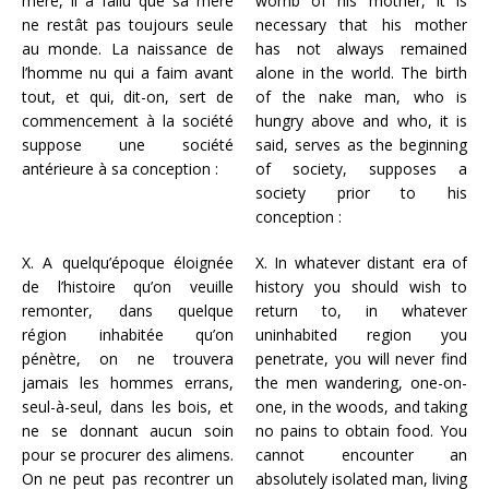
mère, il a fallu que sa mère
womb of his mother, it is
ne restât pas toujours seule
necessary that his mother
au monde. La naissance de
has not always remained
l’homme nu qui a faim avant
alone in the world. The birth
tout, et qui, dit-on, sert de
of the nake man, who is
commencement à la société
hungry above and who, it is
suppose une société
said, serves as the beginning
antérieure à sa conception :
of society, supposes a
society prior to his
conception :
X. A quelqu’époque éloignée
X. In whatever distant era of
de l’histoire qu’on veuille
history you should wish to
remonter, dans quelque
return to, in whatever
région inhabitée qu’on
uninhabited region you
pénètre, on ne trouvera
penetrate, you will never find
jamais les hommes errans,
the men wandering, one-on-
seul-à-seul, dans les bois, et
one, in the woods, and taking
ne se donnant aucun soin
no pains to obtain food. You
pour se procurer des alimens.
cannot encounter an
On ne peut pas recontrer un
absolutely isolated man, living