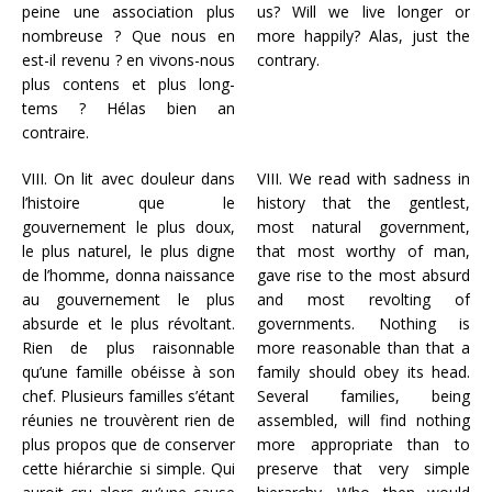
peine une association plus
us? Will we live longer or
nombreuse ? Que nous en
more happily? Alas, just the
est-il revenu ? en vivons-nous
contrary.
plus contens et plus long-
tems ? Hélas bien an
contraire.
VIII. On lit avec douleur dans
VIII. We read with sadness in
l’histoire que le
history that the gentlest,
gouvernement le plus doux,
most natural government,
le plus naturel, le plus digne
that most worthy of man,
de l’homme, donna naissance
gave rise to the most absurd
au gouvernement le plus
and most revolting of
absurde et le plus révoltant.
governments. Nothing is
Rien de plus raisonnable
more reasonable than that a
qu’une famille obéisse à son
family should obey its head.
chef. Plusieurs familles s’étant
Several families, being
réunies ne trouvèrent rien de
assembled, will find nothing
plus propos que de conserver
more appropriate than to
cette hiérarchie si simple. Qui
preserve that very simple