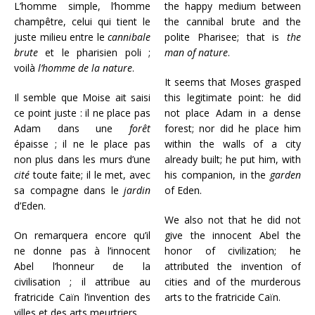
L’homme simple, l’homme
the happy medium between
champêtre, celui qui tient le
the cannibal brute and the
juste milieu entre le
cannibale
polite Pharisee; that is
the
brute
et le pharisien poli ;
man of nature
.
voilà
l’homme de la nature
.
It seems that Moses grasped
Il semble que Moise ait saisi
this legitimate point: he did
ce point juste : il ne place pas
not place Adam in a dense
Adam dans une
forêt
forest; nor did he place him
épaisse ; il ne le place pas
within the walls of a city
non plus dans les murs d’une
already built; he put him, with
cité
toute faite; il le met, avec
his companion, in the
garden
sa compagne dans le
jardin
of Eden.
d’Eden.
We also not that he did not
On remarquera encore qu’il
give the innocent Abel the
ne donne pas à l’innocent
honor of civilization; he
Abel l’honneur de la
attributed the invention of
civilisation ; il attribue au
cities and of the murderous
fratricide Caïn l’invention des
arts to the fratricide Caïn.
villes et des arts meurtriers.