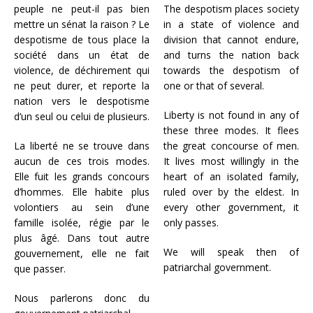
peuple ne peut-il pas bien
The despotism places society
mettre un sénat la raison ? Le
in a state of violence and
despotisme de tous place la
division that cannot endure,
société dans un état de
and turns the nation back
violence, de déchirement qui
towards the despotism of
ne peut durer, et reporte la
one or that of several.
nation vers le despotisme
Liberty is not found in any of
d’un seul ou celui de plusieurs.
these three modes. It flees
La liberté ne se trouve dans
the great concourse of men.
aucun de ces trois modes.
It lives most willingly in the
Elle fuit les grands concours
heart of an isolated family,
d’hommes. Elle habite plus
ruled over by the eldest. In
volontiers au sein d’une
every other government, it
famille isolée, régie par le
only passes.
plus âgé. Dans tout autre
We will speak then of
gouvernement, elle ne fait
patriarchal government.
que passer.
Nous parlerons donc du