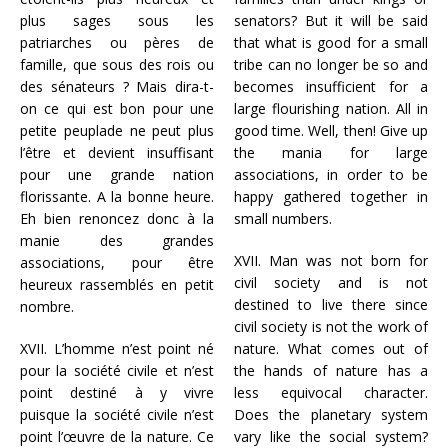
plus sages sous les
senators?
But it will be said
patriarches ou pères de
that what is good for a small
famille, que sous des rois ou
tribe can no longer be so and
des sénateurs ? Mais dira-t-
becomes insufficient for a
on ce qui est bon pour une
large flourishing nation.
All in
petite peuplade ne peut plus
good time.
Well, then! Give up
l’être et devient insuffisant
the mania for large
pour une grande nation
associations, in order to be
florissante. A la bonne heure.
happy gathered together in
Eh bien renoncez donc à la
small numbers.
manie des grandes
XVII.
Man was not born for
associations, pour être
civil society and is not
heureux rassemblés en petit
destined to live there since
nombre.
civil society is not the work of
XVII. L’homme n’est point né
nature.
What comes out of
pour la société civile et n’est
the hands of nature has a
point destiné à y vivre
less equivocal character.
puisque la société civile n’est
Does the planetary system
point l’œuvre de la nature. Ce
vary like the social system?