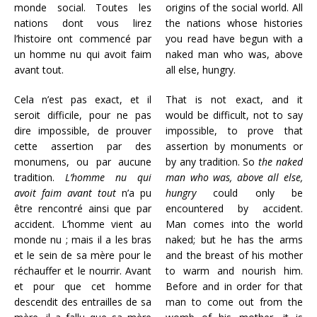
monde social. Toutes les
origins of the social world. All
nations dont vous lirez
the nations whose histories
l’histoire ont commencé par
you read have begun with a
un homme nu qui avoit faim
naked man who was, above
avant tout.
all else, hungry.
Cela n’est pas exact, et il
That is not exact, and it
seroit difficile, pour ne pas
would be difficult, not to say
dire impossible, de prouver
impossible, to prove that
cette assertion par des
assertion by monuments or
monumens, ou par aucune
by any tradition. So
the naked
tradition.
L’homme nu qui
man who was, above all else,
avoit faim avant tout
n’a pu
hungry
could only be
être rencontré ainsi que par
encountered by accident.
accident. L’homme vient au
Man comes into the world
monde nu ; mais il a les bras
naked; but he has the arms
et le sein de sa mère pour le
and the breast of his mother
réchauffer et le nourrir. Avant
to warm and nourish him.
et pour que cet homme
Before and in order for that
descendit des entrailles de sa
man to come out from the