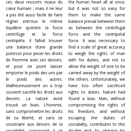
ces deux ressorts rivaux du
the human heart all at once;
cœur humain ; mais il ne leur
but it was not so easy for
a pas été aussi facile de faire
them to make the same
régner entr’eux le même
balance prevail between them
équilibre qu’entre la force
as between the centrifugal
centrifuge et la force
force and the centripetal
centripète. Il falloit trouver
force. It was necessary to
une balance d’une grande
find a scale of great accuracy
justesse pour peser les droits
to weigh the rights of man
de l’homme avec ses devoirs,
with his duties, and not to
et pour ne point laisser
allow the weight of one to be
emporter le poids des uns par
carried away by the weight of
le poids des autres.
the others. Unfortunately, we
Malheureusement on a trop
have too often sacrificed
souvent sacrifié les droits aux
rights to duties. Nature had
devoirs. La nature avoit
found a bias. Man, without
trouvé un biais. L’homme,
compromising the rights of
sans compromettre les droits
his freedom, and without
de sa liberté, et sans se
escaping the duties of
soustraire aux devoirs de la
sociability, contributes to this
sociabilité, concouroit à ce
double end, by obeying his