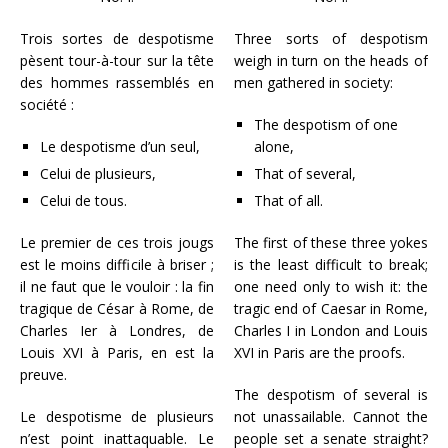
Trois sortes de despotisme
Three sorts of despotism
pèsent tour-à-tour sur la tête
weigh in turn on the heads of
des hommes rassemblés en
men gathered in society:
société :
The despotism of one
Le despotisme d’un seul,
alone,
Celui de plusieurs,
That of several,
Celui de tous.
That of all.
Le premier de ces trois jougs
The first of these three yokes
est le moins difficile à briser ;
is the least difficult to break;
il ne faut que le vouloir : la fin
one need only to wish it: the
tragique de César à Rome, de
tragic end of Caesar in Rome,
Charles Ier à Londres, de
Charles I in London and Louis
Louis XVI à Paris, en est la
XVI in Paris are the proofs.
preuve.
The despotism of several is
Le despotisme de plusieurs
not unassailable. Cannot the
n’est point inattaquable. Le
people set a senate straight?