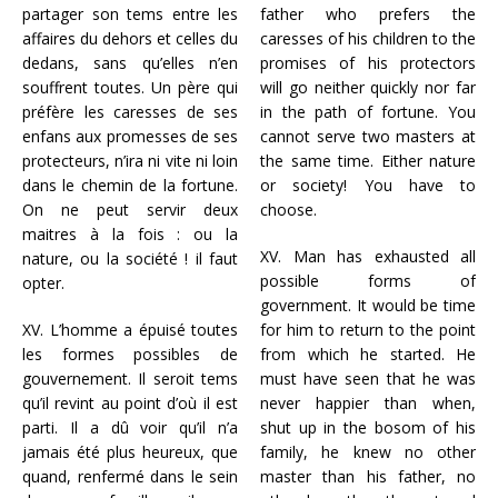
partager son tems entre les
father who prefers the
affaires du dehors et celles du
caresses of his children to the
dedans, sans qu’elles n’en
promises of his protectors
souffrent toutes. Un père qui
will go neither quickly nor far
préfère les caresses de ses
in the path of fortune. You
enfans aux promesses de ses
cannot serve two masters at
protecteurs, n’ira ni vite ni loin
the same time. Either nature
dans le chemin de la fortune.
or society! You have to
On ne peut servir deux
choose.
maitres à la fois : ou la
XV. Man has exhausted all
nature, ou la société ! il faut
possible forms of
opter.
government. It would be time
XV. L’homme a épuisé toutes
for him to return to the point
les formes possibles de
from which he started. He
gouvernement. Il seroit tems
must have seen that he was
qu’il revint au point d’où il est
never happier than when,
parti. Il a dû voir qu’il n’a
shut up in the bosom of his
jamais été plus heureux, que
family, he knew no other
quand, renfermé dans le sein
master than his father, no