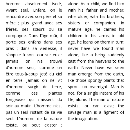
homme absolument isolé,
alone. As a child, we find him
vivant seul. Enfant, on le
with his father and mother;
rencontre avec son père et sa
whe older, with his brothers,
mère ; plus grand avec ses
sisters or companion. In
frères, ses sœurs ou sa
mature age, he carries his
compagne. Dans l’âge mûr, il
children in his arms; in old
porte ses enfans dans ses
age, he leans on them in turn:
bras ; dans sa vieillesse, il
never have we found man
s’appuie à son tour sur eux :
alone, like a being suddenly
jamais on n’a trouvé
cast from the heavens to the
d’homme seul, comme un
earth. Never have we seen
être tout-à-coup jeté du ciel
man emerge from the earth,
en terre. Jamais on ne vit
like those spongy plants that
d’homme surgir de terre,
sprout up overnight. Man is
comme ces plantes
not, for a single instant of his
fongeuses qui naissent du
life, alone. The man of nature
soir au matin. L’homme n’est
exists, or can exist; the
pas un seul instant de sa vie
savage man is a figment of
seul. L’homme de la nature
the imagination.
existe, ou peut exister ;