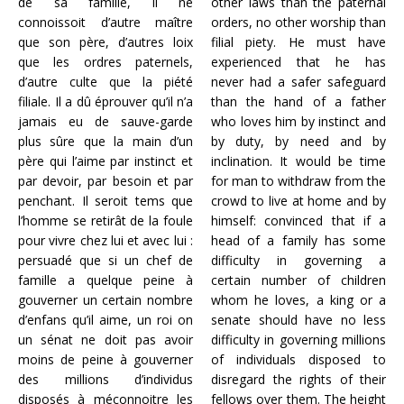
de sa famille, il ne
other laws than the paternal
connoissoit d’autre maître
orders, no other worship than
que son père, d’autres loix
filial piety. He must have
que les ordres paternels,
experienced that he has
d’autre culte que la piété
never had a safer safeguard
filiale. Il a dû éprouver qu’il n’a
than the hand of a father
jamais eu de sauve-garde
who loves him by instinct and
plus sûre que la main d’un
by duty, by need and by
père qui l’aime par instinct et
inclination. It would be time
par devoir, par besoin et par
for man to withdraw from the
penchant. Il seroit tems que
crowd to live at home and by
l’homme se retirât de la foule
himself: convinced that if a
pour vivre chez lui et avec lui :
head of a family has some
persuadé que si un chef de
difficulty in governing a
famille a quelque peine à
certain number of children
gouverner un certain nombre
whom he loves, a king or a
d’enfans qu’il aime, un roi on
senate should have no less
un sénat ne doit pas avoir
difficulty in governing millions
moins de peine à gouverner
of individuals disposed to
des millions d’individus
disregard the rights of their
disposés à méconnoitre les
fellows over them. The height