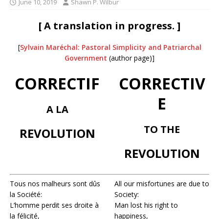
June 10, 2019
Shawn P. Wilbur
[ A translation in progress. ]
[
Sylvain Maréchal: Pastoral Simplicity and Patriarchal
Government
(author page)]
CORRECTIF
CORRECTIV
E
A LA
TO THE
REVOLUTION
REVOLUTION
Tous nos malheurs sont dûs
All our misfortunes are due to
la Société:
Society:
L’homme perdit ses droite à
Man lost his right to
la félicité,
happiness,