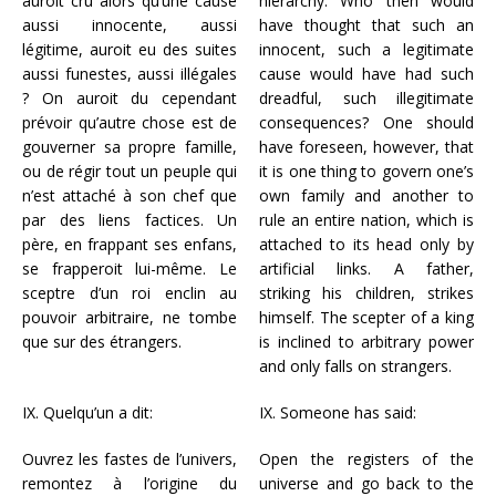
auroit cru alors qu’une cause
hierarchy. Who then would
aussi innocente, aussi
have thought that such an
légitime, auroit eu des suites
innocent, such a legitimate
aussi funestes, aussi illégales
cause would have had such
? On auroit du cependant
dreadful, such illegitimate
prévoir qu’autre chose est de
consequences? One should
gouverner sa propre famille,
have foreseen, however, that
ou de régir tout un peuple qui
it is one thing to govern one’s
n’est attaché à son chef que
own family and another to
par des liens factices. Un
rule an entire nation, which is
père, en frappant ses enfans,
attached to its head only by
se frapperoit lui-même. Le
artificial links. A father,
sceptre d’un roi enclin au
striking his children, strikes
pouvoir arbitraire, ne tombe
himself. The scepter of a king
que sur des étrangers.
is inclined to arbitrary power
and only falls on strangers.
IX. Quelqu’un a dit:
IX. Someone has said:
Ouvrez les fastes de l’univers,
Open the registers of the
remontez à l’origine du
universe and go back to the