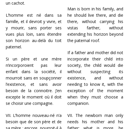
un cachot.
Man is born in his family, and
L’homme est né dans sa
he should live there, and die
famille, et il devroit y vivre, et
there, without carrying his
y mourir, sans porter ses
vistas farther, without
vues plus loin, sans étendre
extending his horizon beyond
son horizon au-delà du toit
the paternal roof.
paternel.
If a father and mother did not
Si un père et une mère
incorporate their child into
n’incorporoient pas leur
society, the child would die
enfant dans la société, il
without suspecting its
mourroit sans en soupçonner
existence, and without
l’existence, et sans avoir
needing to know it, with the
besoin de la connoitre. J’en
exception of the moment
excepte le moment où il doit
when they must choose a
se choisir une compagne.
companion.
VII. L’homme nouveau-né n’a
VII. The newborn man only
besoin que de son père et de
needs his mother and his
sa mère : encore, pourroit-il à
father: what is more, he