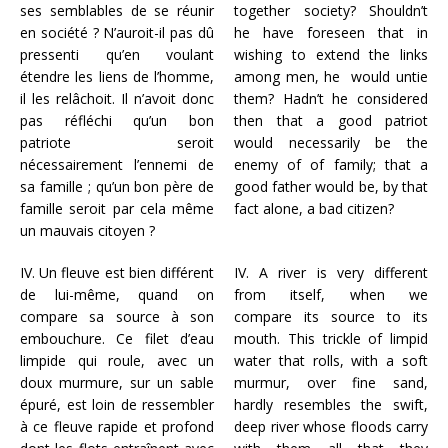
ses semblables de se réunir
together society? Shouldn’t
en société ? N’auroit-il pas dû
he have foreseen that in
pressenti qu’en voulant
wishing to extend the links
étendre les liens de l’homme,
among men, he would untie
il les relâchoit. Il n’avoit donc
them? Hadn’t he considered
pas réfléchi qu’un bon
then that a good patriot
patriote seroit
would necessarily be the
nécessairement l’ennemi de
enemy of of family; that a
sa famille ; qu’un bon père de
good father would be, by that
famille seroit par cela même
fact alone, a bad citizen?
un mauvais citoyen ?
IV. Un fleuve est bien différent
IV. A river is very different
de lui-même, quand on
from itself, when we
compare sa source à son
compare its source to its
embouchure. Ce filet d’eau
mouth.
This trickle of limpid
limpide qui roule, avec un
water that rolls, with a soft
doux murmure, sur un sable
murmur, over fine sand,
épuré, est loin de ressembler
hardly resembles the swift,
à ce fleuve rapide et profond
deep river whose floods carry