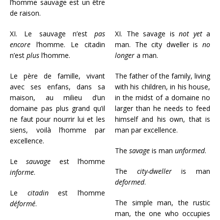
l’homme sauvage est un être
de raison.
XI. Le sauvage n’est
pas
XI. The savage is
not yet
a
encore
l’homme. Le citadin
man. The city dweller is
no
n’est
plus
l’homme.
longer
a man.
Le père de famille, vivant
The father of the family, living
avec ses enfans, dans sa
with his children, in his house,
maison, au milieu d’un
in the midst of a domaine no
domaine pas plus grand qu’il
larger than he needs to feed
ne faut pour nourrir lui et les
himself and his own, that is
siens, voilà l’homme par
man par excellence.
excellence.
The
savage
is man
unformed
.
Le
sauvage
est l’homme
The
city-dweller
is man
informe
.
deformed
.
Le
citadin
est l’homme
The simple man, the rustic
déformé
.
man, the one who occupies