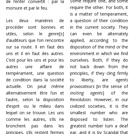
Some require one, and some
de l’enfer convertit : par la
require the other. For both, it
morsure et par le feu.
is a matter of temperament,
Les deux manières de
a question of their condition
procéder sont bonnes et
in the current society. They
utiles, selon le genre[s]
can even be alternately
d’auditeurs que l’on rencontre
applied, according to the
sur sa route. Il en faut des
disposition of the mind or the
uns et il en faut des autres.
environment in which we find
C’est pour les uns et pour les
ourselves. Both, if they do
autres une affaire de
not back down from the
tempérament, une question
principles, if they cling firmly
de condition dans la société
to liberty, are
agents
actuelle. On peut même
provocateurs
[in the sense of
alternativement être l’un et
inciting agents
] of the
l’autre, selon la disposition
Revolution. However, in our
d’esprit ou le milieu dans
civilized societies, it is the
lequel on se trouve. Les uns
smallest number who are
comme les autres, s’ils ne
disposed to listen. The
bronchent pas dans les
greatest number turn a deaf
principes, s’ils restent fermes
ear, and it is by Scandal that