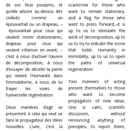
de ses feux pourpres, et
scarecrow for those who
qu’elle arbore au-dessus des
want to remain stationary,
civilisés comme un
and a flag for those who
épouvantail ou un drapeau, –
want to press forward,–it is
épouvantail pour ceux qui
up to us to stimulate the
veulent rester stationnaires,
work of decomposition, up to
drapeau pour ceux qui
us to try to indicate the stone
veulent s’élancer en avant, –
that holds Humanity in
c’est à nous d’activer l’œuvre
immobility, up to us to open
de décomposition, à nous
the paths of universal
d’essayer de déceler la pierre
regeneration.
qui retient l’Humanité dans
Two manners of acting
l’immobilisme, à nous de lui
present themselves to those
frayer les voies de
who want to become
l’universelle régénération.
propagators of new ideas.
Deux manières d’agir se
One is calm, scientific
présentent à celui qui veut se
discussion, without
faire le propagateur des idées
renouncing anything of
nouvelles. L’une, c’est la
principles, to report them,