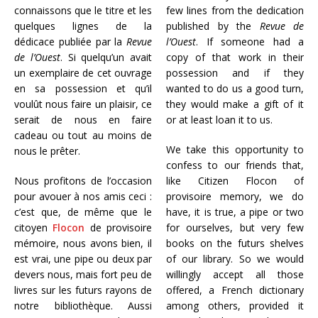
connaissons que le titre et les
few lines from the dedication
quelques lignes de la
published by the
Revue de
dédicace publiée par la
Revue
l’Ouest
. If someone had a
de l’Ouest
. Si quelqu’un avait
copy of that work in their
un exemplaire de cet ouvrage
possession and if they
en sa possession et qu’il
wanted to do us a good turn,
voulût nous faire un plaisir, ce
they would make a gift of it
serait de nous en faire
or at least loan it to us.
cadeau ou tout au moins de
We take this opportunity to
nous le prêter.
confess to our friends that,
Nous profitons de l’occasion
like Citizen Flocon of
pour avouer à nos amis ceci :
provisoire memory, we do
c’est que, de même que le
have, it is true, a pipe or two
citoyen
Flocon
de provisoire
for ourselves, but very few
mémoire, nous avons bien, il
books on the futurs shelves
est vrai, une pipe ou deux par
of our library. So we would
devers nous, mais fort peu de
willingly accept all those
livres sur les futurs rayons de
offered, a French dictionary
notre bibliothèque. Aussi
among others, provided it