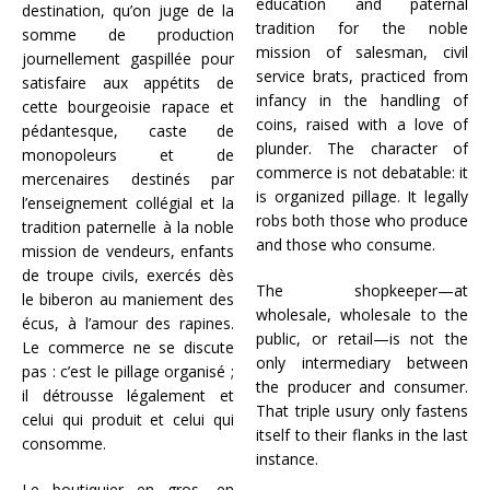
education and paternal
destination, qu’on juge de la
tradition for the noble
somme de production
mission of salesman, civil
journellement gaspillée pour
service brats, practiced from
satisfaire aux appétits de
infancy in the handling of
cette bourgeoisie rapace et
coins, raised with a love of
pédantesque, caste de
plunder. The character of
monopoleurs et de
commerce is not debatable: it
mercenaires destinés par
is organized pillage. It legally
l’enseignement collégial et la
robs both those who produce
tradition paternelle à la noble
and those who consume.
mission de vendeurs, enfants
de troupe civils, exercés dès
The shopkeeper—at
le biberon au maniement des
wholesale, wholesale to the
écus, à l’amour des rapines.
public, or retail—is not the
Le commerce ne se discute
only intermediary between
pas : c’est le pillage organisé ;
the producer and consumer.
il détrousse légalement et
That triple usury only fastens
celui qui produit et celui qui
itself to their flanks in the last
consomme.
instance.
Le boutiquier en gros, en