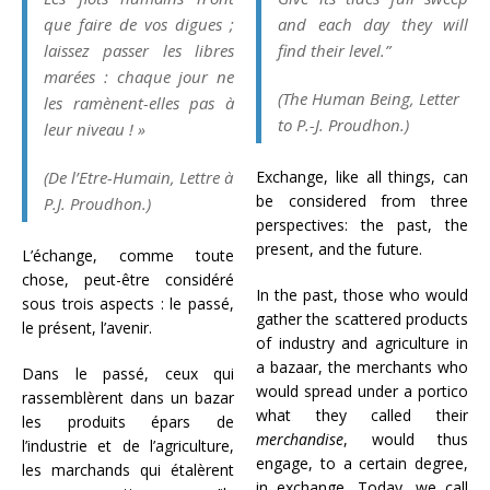
que faire de vos digues ;
and each day they will
laissez passer les libres
find their level.”
marées : chaque jour ne
(
The Human Being
, Letter
les ramènent-elles pas à
to P.-J. Proudhon.)
leur niveau ! »
(
De l’Etre-Humain
, Lettre à
Exchange, like all things, can
be considered from three
P.J. Proudhon.)
perspectives: the past, the
present, and the future.
L’échange, comme toute
chose, peut-être considéré
In the past, those who would
sous trois aspects : le passé,
gather the scattered products
le présent, l’avenir.
of industry and agriculture in
a bazaar, the merchants who
Dans le passé, ceux qui
would spread under a portico
rassemblèrent dans un bazar
what they called their
les produits épars de
merchandise
, would thus
l’industrie et de l’agriculture,
engage, to a certain degree,
les marchands qui étalèrent
in exchange. Today, we call