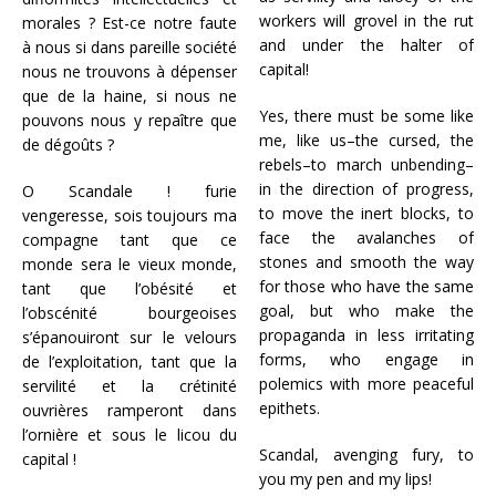
workers will grovel in the rut
morales ? Est-ce notre faute
and under the halter of
à nous si dans pareille société
capital!
nous ne trouvons à dépenser
que de la haine, si nous ne
Yes, there must be some like
pouvons nous y repaître que
me, like us–the cursed, the
de dégoûts ?
rebels–to march unbending–
in the direction of progress,
O Scandale ! furie
to move the inert blocks, to
vengeresse, sois toujours ma
face the avalanches of
compagne tant que ce
stones and smooth the way
monde sera le vieux monde,
for those who have the same
tant que l’obésité et
goal, but who make the
l’obscénité bourgeoises
propaganda in less irritating
s’épanouiront sur le velours
forms, who engage in
de l’exploitation, tant que la
polemics with more peaceful
servilité et la crétinité
epithets.
ouvrières ramperont dans
l’ornière et sous le licou du
Scandal, avenging fury, to
capital !
you my pen and my lips!