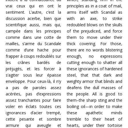
vrai ceux qui en ont le
principles as in a coat of mail,
sentiment. L’autre, c’est la
arms itself with Scandal as
discussion acerbe, bien que
with an axe, to strike
scientifique aussi, mais qui,
redoubled blows on the skulls
campée dans les principes
of the prejudiced, and force
comme dans une cotte de
them to move under their
mailles, s’arme du Scandale
thick covering. For those,
comme d’une hache pour
there are no words blistering
frapper à coups redoublés sur
enough, no expressions
les crânes bardés de
cutting enough to shatter all
préjugés, et les forcer à
these ignorances of hardened
s’agiter sous leur épaisse
steel, that that dark and
enveloppe. Pour ceux-là, il n’y
weighty armor that blinds and
a pas de paroles assez
deafens the dull masses of
acérées, pas d’expressions
the people. All is good to
assez tranchantes pour faire
them–the sharp sting and the
voler en éclats toutes ces
boiling oil—in order to make
ignorances d’acier trempé,
these apathetic minds
cette pesante et sombre
tremble to their heart of
armure qui aveugle et
hearts, under their tortoise