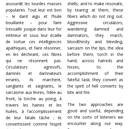
assourdit les lourdes masses
shells, and to make resonate,
populaires. Tout leur est bon
by tearing at them, these
– le dard aigu et l’huile
fibers which do not ring out.
bouillante – pour faire
Aggressive circulators,
tressaillir jusque dans leur for
wandering damned and
intérieur et sous leur écaille
damnators, they march,
de tortue ces intelligences
bloodthirsty and bleeding,
apathiques, et faire résonner,
sarcasm on the lips, the idea
en les déchirant, ces fibres
before them, torch in the
qui ne résonnent pas.
hand, across hatreds and
Circulateurs agressifs,
hisses, to the
damnés et damnateurs
accomplishment of their
errants, ils marchent,
fateful task; they convert as
sanglants et saignants, le
the spirit of hell converts: by
sarcasme aux lèvres, l’idée au
bite and fire.
front, la torche au poing, à
The two approaches are
travers les haines et les
good and useful, depending
huées, à l’accomplissement
on the sorts of listeners we
de leur fatale tâche ; ils
encounter along our way.
convertissent comme l’esprit