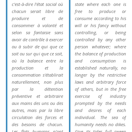
c’est-à-dire l’état social où
state where each one is
chacun serait libre de
free to produce or
produire et de
consume according to his
consommer à volonté et
will or his fancy without
selon sa fantaisie sans
controlling, or being
avoir de contrôle à exercer
controlled by any other
ou à subir de qui que ce
person whatever; where
soit ou sur qui que ce soit,
the balance of production
où la balance entre la
and consumption is
production et la
established naturally, no
consommation s’établirait
longer by the restrictive
naturellement, non plus
laws and arbitrary force
par la détention
of others, but in the free
préventive et arbitraire
exercise of industry
aux mains des uns ou des
prompted by the needs
autres, mais par la libre
and desires of each
circulation des forces et
individual. The sea of
des besoins de chacun.
humanity needs no dikes.
Les flots humains n’ont
Give its tides full sweep