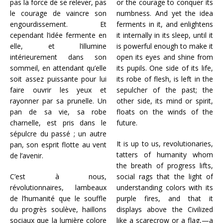
pas la force de se relever, pas
or the courage to conquer its
le courage de vaincre son
numbness. And yet the idea
engourdissement. Et
ferments in it, and enlightens
cependant l’idée fermente en
it internally in its sleep, until it
elle, et l’illumine
is powerful enough to make it
intérieurement dans son
open its eyes and shine from
sommeil, en attendant qu’elle
its pupils. One side of its life,
soit assez puissante pour lui
its robe of flesh, is left in the
faire ouvrir les yeux et
sepulcher of the past; the
rayonner par sa prunelle. Un
other side, its mind or spirit,
pan de sa vie, sa robe
floats on the winds of the
charnelle, est pris dans le
future.
sépulcre du passé ; un autre
It is up to us, revolutionaries,
pan, son esprit flotte au vent
tatters of humanity whom
de l’avenir.
the breath of progress lifts,
C’est à nous,
social rags that the light of
révolutionnaires, lambeaux
understanding colors with its
de l’humanité que le souffle
purple fires, and that it
du progrès soulève, haillons
displays above the Civilized
sociaux que la lumière colore
like a scarecrow or a flag,—a