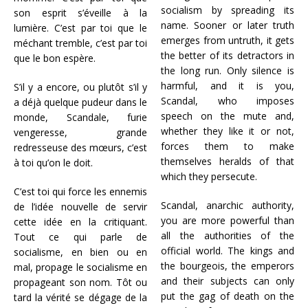
socialism by spreading its
son esprit s’éveille à la
name. Sooner or later truth
lumière. C’est par toi que le
emerges from untruth, it gets
méchant tremble, c’est par toi
the better of its detractors in
que le bon espère.
the long run. Only silence is
harmful, and it is you,
S’il y a encore, ou plutôt s’il y
Scandal, who imposes
a déjà quelque pudeur dans le
speech on the mute and,
monde, Scandale, furie
whether they like it or not,
vengeresse, grande
forces them to make
redresseuse des mœurs, c’est
themselves heralds of that
à toi qu’on le doit.
which they persecute.
C’est toi qui force les ennemis
Scandal, anarchic authority,
de l’idée nouvelle de servir
you are more powerful than
cette idée en la critiquant.
all the authorities of the
Tout ce qui parle de
official world. The kings and
socialisme, en bien ou en
the bourgeois, the emperors
mal, propage le socialisme en
and their subjects can only
propageant son nom. Tôt ou
put the gag of death on the
tard la vérité se dégage de la