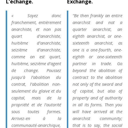
L’échange.
Exchange.
« Soyez donc
“Be then frankly an entire
franchement, entièrement
anarchist and not a
anarchiste, et non pas
quarter anarchist, an
quart d’anarchiste,
eighth anarchist, or one-
huitième d’anarchiste,
sixteenth anarchist, as
seizième d’anarchiste,
one is a one-fourth, one-
comme on est quart,
eighth or one-sixteenth
huitième, seizième d’agent
partner in trade. Go
de change. Poussez
beyond the abolition of
jusqu’à l’abolition du
contract to the abolition
contrat, l’abolition non-
not only of the sword and
seulement du glaive et du
of capital, but also of
capital, mais de la
property and of authority
propriété et de l’autorité
in all its forms. Then you
sous toutes formes.
will have arrived at the
Arrivez-en à la
anarchist community;
communauté-anarchique,
that is to say, the social