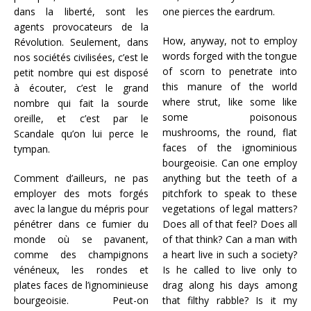
dans la liberté, sont les
one pierces the eardrum.
agents provocateurs de la
How, anyway, not to employ
Révolution. Seulement, dans
words forged with the tongue
nos sociétés civilisées, c’est le
of scorn to penetrate into
petit nombre qui est disposé
this manure of the world
à écouter, c’est le grand
where strut, like some like
nombre qui fait la sourde
some poisonous
oreille, et c’est par le
mushrooms, the round, flat
Scandale qu’on lui perce le
faces of the ignominious
tympan.
bourgeoisie. Can one employ
Comment d’ailleurs, ne pas
anything but the teeth of a
employer des mots forgés
pitchfork to speak to these
avec la langue du mépris pour
vegetations of legal matters?
pénétrer dans ce fumier du
Does all of that feel? Does all
monde où se pavanent,
of that think? Can a man with
comme des champignons
a heart live in such a society?
vénéneux, les rondes et
Is he called to live only to
plates faces de l’ignominieuse
drag along his days among
bourgeoisie. Peut-on
that filthy rabble? Is it my