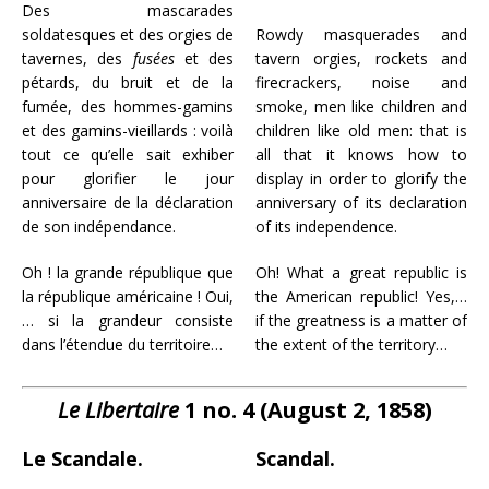
Des mascarades
soldatesques et des orgies de
Rowdy masquerades and
tavernes, des
fusées
et des
tavern orgies, rockets and
pétards, du bruit et de la
firecrackers, noise and
fumée, des hommes-gamins
smoke, men like children and
et des gamins-vieillards : voilà
children like old men: that is
tout ce qu’elle sait exhiber
all that it knows how to
pour glorifier le jour
display in order to glorify the
anniversaire de la déclaration
anniversary of its declaration
de son indépendance.
of its independence.
Oh ! la grande république que
Oh! What a great republic is
la république américaine ! Oui,
the American republic! Yes,…
… si la grandeur consiste
if the greatness is a matter of
dans l’étendue du territoire…
the extent of the territory…
Le Libertaire
1 no. 4 (August 2, 1858)
Le Scandale.
Scandal.