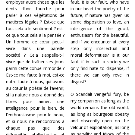
employer autre chose que les
fault, it is our fault, who have
dents d’une fourche pour
in our heart the poetry of the
parler à ces végétations de
future, if nature has given us
matières légales ? Est-ce que
some disposition to love, an
tout cela a le sentiment ? est-
intelligence of the good,
ce que tout cela a la pensée ?
enthusiasm for the beautiful,
Un homme de cœur peut-il
and if we encounter at every
vivre dans une pareille
step only intellectual and
société ? Cela s’appelle-t-il
moral deformities? Is it our
vivre que de traîner ses jours
fault if in such a society we
parmi cette cohue immonde ?
only find hate to dispense, if
Est-ce ma faute à moi, est-ce
there we can only revel in
notre faute à nous, qui avons
disgust?
au cœur la poésie de l’avenir,
O Scandal! Vengeful fury, be
si la nature nous a donné des
my companion as long as the
fibres pour aimer, une
world remains the old world,
intelligence pour le bien, de
as long as bourgeois obesity
l’enthousiasme pour le beau,
and obscenity ripen on the
et si nous ne rencontrons à
velour of exploitation, as long
chaque pas que des
as servility and idiocy of the
difformités intellectuelles et