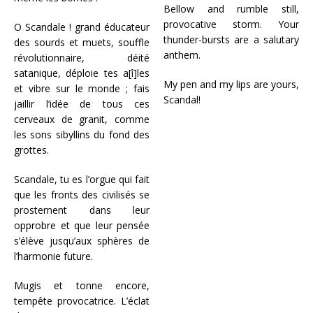
Bellow and rumble still,
provocative storm. Your
O Scandale ! grand éducateur
thunder-bursts are a salutary
des sourds et muets, souffle
anthem.
révolutionnaire, déité
satanique, déploie tes a[î]les
My pen and my lips are yours,
et vibre sur le monde ; fais
Scandal!
jaillir l’idée de tous ces
cerveaux de granit, comme
les sons sibyllins du fond des
grottes.
Scandale, tu es l’orgue qui fait
que les fronts des civilisés se
prosternent dans leur
opprobre et que leur pensée
s’élève jusqu’aux sphères de
l’harmonie future.
Mugis et tonne encore,
tempête provocatrice. L’éclat