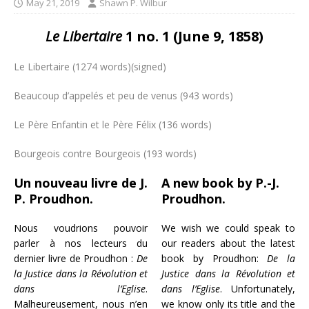
May 21, 2019
Shawn P. Wilbur
Le Libertaire
1 no. 1 (June 9, 1858)
Le Libertaire (1274 words)(signed)
Beaucoup d’appelés et peu de venus (943 words)
Le Père Enfantin et le Père Félix (136 words)
Bourgeois contre Bourgeois (193 words)
Un nouveau livre de J.
A new book by P.-J.
P. Proudhon.
Proudhon.
Nous voudrions pouvoir
We wish we could speak to
parler à nos lecteurs du
our readers about the latest
dernier livre de Proudhon :
De
book by Proudhon:
De la
la Justice dans la Révolution et
Justice dans la Révolution et
dans l’Eglise
.
dans l’Eglise
. Unfortunately,
Malheureusement, nous n’en
we know only its title and the