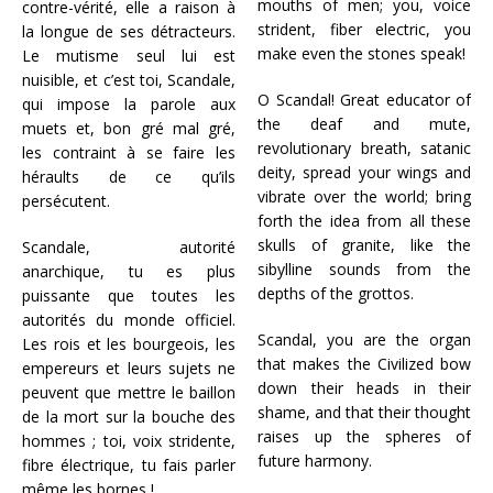
mouths of men; you, voice
contre-vérité, elle a raison à
strident, fiber electric, you
la longue de ses détracteurs.
make even the stones speak!
Le mutisme seul lui est
nuisible, et c’est toi, Scandale,
O Scandal! Great educator of
qui impose la parole aux
the deaf and mute,
muets et, bon gré mal gré,
revolutionary breath, satanic
les contraint à se faire les
deity, spread your wings and
héraults de ce qu’ils
vibrate over the world; bring
persécutent.
forth the idea from all these
skulls of granite, like the
Scandale, autorité
sibylline sounds from the
anarchique, tu es plus
depths of the grottos.
puissante que toutes les
autorités du monde officiel.
Scandal, you are the organ
Les rois et les bourgeois, les
that makes the Civilized bow
empereurs et leurs sujets ne
down their heads in their
peuvent que mettre le baillon
shame, and that their thought
de la mort sur la bouche des
raises up the spheres of
hommes ; toi, voix stridente,
future harmony.
fibre électrique, tu fais parler
même les bornes !