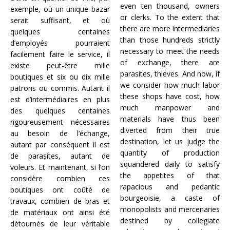
even ten thousand, owners
exemple, où un unique bazar
or clerks. To the extent that
serait suffisant, et où
there are more intermediaries
quelques centaines
than those hundreds strictly
d’employés pourraient
necessary to meet the needs
facilement faire le service, il
of exchange, there are
existe peut-être mille
parasites, thieves. And now, if
boutiques et six ou dix mille
we consider how much labor
patrons ou commis. Autant il
these shops have cost, how
est d’intermédiaires en plus
much manpower and
des quelques centaines
materials have thus been
rigoureusement nécessaires
diverted from their true
au besoin de l’échange,
destination, let us judge the
autant par conséquent il est
quantity of production
de parasites, autant de
squandered daily to satisfy
voleurs. Et maintenant, si l’on
the appetites of that
considère combien ces
rapacious and pedantic
boutiques ont coûté de
bourgeoisie, a caste of
travaux, combien de bras et
monopolists and mercenaries
de matériaux ont ainsi été
destined by collegiate
détournés de leur véritable