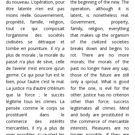
du nouveau. L’opération, pour
the beginning of the new. The
être latente n’en est pas
operation, although it is
moins réelle. Gouvernement,
latent, is nonetheless real.
propriété, famille, religion,
Government, property,
tout ce qui composait
family, religion, everything
l’organisme des sociétés
that makes up the organism
civilisées se détraque et
of the civilized societies
tombe en pourriture. Il n’y a
breaks down and begins to
plus de morale ; la morale du
rot. There are no more
passé n’a plus de sève, celle
morals; the morals of the
de l’avenir n’est encore qu’un
past no longer have any sap;
germe. Ce qui pour l’un est le
those of the future are still
bien, pour l’autre c’est le mal.
only a sprout. What is good
La justice n’a d’autre critérium
for the one, is evil for the
que la force ; le succès
other. Justice has no criterion
légitime tous les crimes. La
other than force; success
pensée comme le corps se
legitimates all crimes. Mind
prostituent dans le
and body are prostituted in
commerce des intérêts
the commerce of mercantile
mercantiles. Il n’y a plus de
interests. Pleasures are no
joies possibles, si ce n’est les
longer possible, if they are