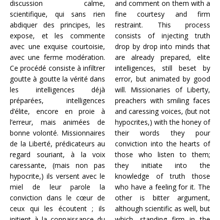
discussion calme,
and comment on them with a
scientifique, qui sans rien
fine courtesy and firm
abdiquer des principes, les
restraint. This process
expose, et les commente
consists of injecting truth
avec une exquise courtoisie,
drop by drop into minds that
avec une ferme modération.
are already prepared, elite
Ce procédé consiste à infiltrer
intelligences, still beset by
goutte à goutte la vérité dans
error, but animated by good
les intelligences déjà
will. Missionaries of Liberty,
préparées, intelligences
preachers with smiling faces
d’élite, encore en proie à
and caressing voices, (but not
l’erreur, mais animées de
hypocrites,) with the honey of
bonne volonté. Missionnaires
their words they pour
de la Liberté, prédicateurs au
conviction into the hearts of
regard souriant, à la voix
those who listen to them;
caressante, (mais non pas
they initiate into the
hypocrite,) ils versent avec le
knowledge of truth those
miel de leur parole la
who have a feeling for it. The
conviction dans le cœur de
other is bitter argument,
ceux qui les écoutent ; ils
although scientific as well, but
initient à la connaissance du
which, standing firm in the