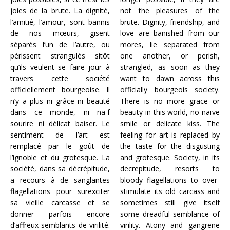
joies de la brute. La dignité,
not the pleasures of the
l’amitié, l’amour, sont bannis
brute. Dignity, friendship, and
de nos mœurs, gisent
love are banished from our
séparés l’un de l’autre, ou
mores, lie separated from
périssent strangulés sitôt
one another, or perish,
qu’ils veulent se faire jour à
strangled, as soon as they
travers cette société
want to dawn across this
officiellement bourgeoise. Il
officially bourgeois society.
n’y a plus ni grâce ni beauté
There is no more grace or
dans ce monde, ni naïf
beauty in this world, no naïve
sourire ni délicat baiser. Le
smile or delicate kiss. The
sentiment de l’art est
feeling for art is replaced by
remplacé par le goût de
the taste for the disgusting
l’ignoble et du grotesque. La
and grotesque. Society, in its
société, dans sa décrépitude,
decrepitude, resorts to
a recours à de sanglantes
bloody flagellations to over-
flagellations pour surexciter
stimulate its old carcass and
sa vieille carcasse et se
sometimes still give itself
donner parfois encore
some dreadful semblance of
d’affreux semblants de virilité.
virility. Atony and gangrene