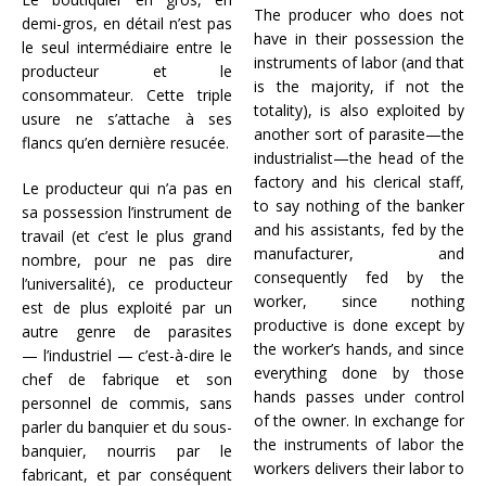
The producer who does not
demi-gros, en détail n’est pas
have in their possession the
le seul intermédiaire entre le
instruments of labor (and that
producteur et le
is the majority, if not the
consommateur. Cette triple
totality), is also exploited by
usure ne s’attache à ses
another sort of parasite—the
flancs qu’en dernière resucée.
industrialist—the head of the
factory and his clerical staff,
Le producteur qui n’a pas en
to say nothing of the banker
sa possession l’instrument de
and his assistants, fed by the
travail (et c’est le plus grand
manufacturer, and
nombre, pour ne pas dire
consequently fed by the
l’universalité), ce producteur
worker, since nothing
est de plus exploité par un
productive is done except by
autre genre de parasites
the worker’s hands, and since
— l’industriel — c’est-à-dire le
everything done by those
chef de fabrique et son
hands passes under control
personnel de commis, sans
of the owner. In exchange for
parler du banquier et du sous-
the instruments of labor the
banquier, nourris par le
workers delivers their labor to
fabricant, et par conséquent