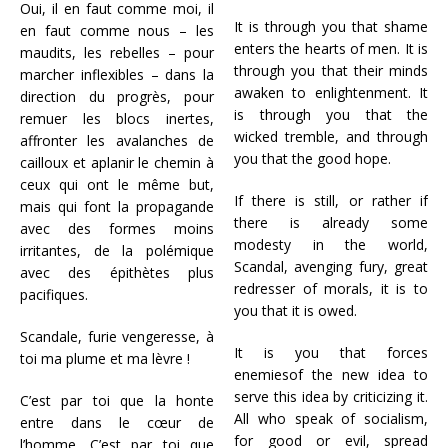
Oui, il en faut comme moi, il
It is through you that shame
en faut comme nous – les
enters the hearts of men. It is
maudits, les rebelles – pour
through you that their minds
marcher inflexibles – dans la
awaken to enlightenment. It
direction du progrès, pour
is through you that the
remuer les blocs inertes,
wicked tremble, and through
affronter les avalanches de
you that the good hope.
cailloux et aplanir le chemin à
ceux qui ont le même but,
If there is still, or rather if
mais qui font la propagande
there is already some
avec des formes moins
modesty in the world,
irritantes, de la polémique
Scandal, avenging fury, great
avec des épithètes plus
redresser of morals, it is to
pacifiques.
you that it is owed.
Scandale, furie vengeresse, à
It is you that forces
toi ma plume et ma lèvre !
enemiesof the new idea to
serve this idea by criticizing it.
C’est par toi que la honte
All who speak of socialism,
entre dans le cœur de
for good or evil, spread
l’homme. C’est par toi que