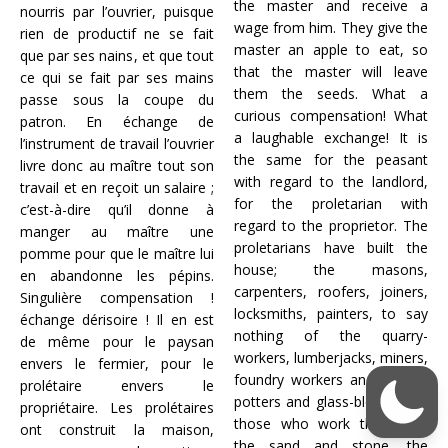
the master and receive a
nourris par l’ouvrier, puisque
wage from him. They give the
rien de productif ne se fait
master an apple to eat, so
que par ses nains, et que tout
that the master will leave
ce qui se fait par ses mains
them the seeds. What a
passe sous la coupe du
curious compensation! What
patron. En échange de
a laughable exchange! It is
l’instrument de travail l’ouvrier
the same for the peasant
livre donc au maître tout son
with regard to the landlord,
travail et en reçoit un salaire ;
for the proletarian with
c’est-à-dire qu’il donne à
regard to the proprietor. The
manger au maître une
proletarians have built the
pomme pour que le maître lui
house; the masons,
en abandonne les pépins.
carpenters, roofers, joiners,
Singulière compensation !
locksmiths, painters, to say
échange dérisoire ! Il en est
nothing of the quarry-
de même pour le paysan
workers, lumberjacks, miners,
envers le fermier, pour le
foundry workers and smiths,
prolétaire envers le
potters and glass-blowers, all
propriétaire. Les prolétaires
those who work the earth,
ont construit la maison,
the sand and stone, the