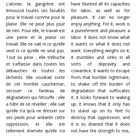
L’atonie, la gangrène ont
have blunted all its capacities
émoussé toutes ses facultés
for labor, as well as for
pour le travail comme pour le
pleasure. It can no longer
plaisir. Elle ne peut plus jouir
enjoy anything. For it, work is
de rien. Pour elle, le travail est
a punishment and pleasure a
une peine et le plaisir un
labor. It does not know what
travail. Elle ne sait ni ce qu’elle
it wants or what it does not
veut ni ce qu’elle ne veut pas.
want. Everything weighs on it;
Tout lui pèse ; elle trébuche
it stumbles and sinks in all
et s’affaisse dans toutes les
sorts of depravity and
débauches et toutes les
cowardice. It wants to escape
lâchetés. Elle voudrait sortir
from that horrible nightmare,
de cet horrible cauchemar,
to shake off the burden of
secouer ce fardeau de
degradation that suffocates
dégradation qui l’étouffe ; elle
it; it looks forward to waking
a hâte de se réveiller ; elle sait
up; it knows that it only has
qu’elle n’a qu’à ne dresser sur
to stand up on its feet to
ses pieds pour anéantir cette
destroy that oppression, and
oppression, et elle est
it is so drained that it does
tellement énervée qu’elle n’a
not have the strength to rise,