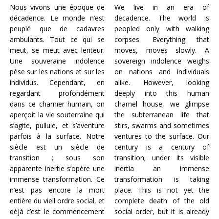
Nous vivons une époque de
We live in an era of
décadence. Le monde n’est
decadence. The world is
peuplé que de cadavres
peopled only with walking
ambulants. Tout ce qui se
corpses. Everything that
meut, se meut avec lenteur.
moves, moves slowly. A
Une souveraine indolence
sovereign indolence weighs
pèse sur les nations et sur les
on nations and individuals
individus. Cependant, en
alike. However, looking
regardant profondément
deeply into this human
dans ce charnier humain, on
charnel house, we glimpse
aperçoit la vie souterraine qui
the subterranean life that
s’agite, pullule, et s’aventure
stirs, swarms and sometimes
parfois à la surface. Notre
ventures to the surface. Our
siècle est un siècle de
century is a century of
transition ; sous son
transition; under its visible
apparente inertie s’opère une
inertia an immense
immense transformation. Ce
transformation is taking
n’est pas encore la mort
place. This is not yet the
entière du vieil ordre social, et
complete death of the old
déjà c’est le commencement
social order, but it is already