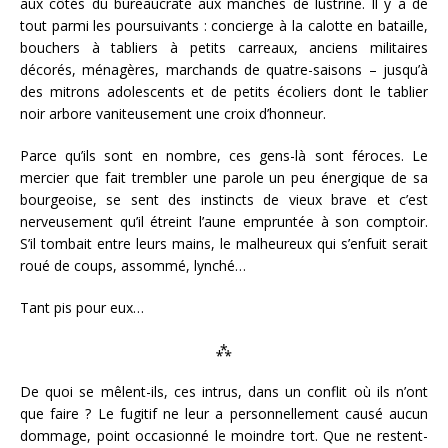
aux côtés du bureaucrate aux manches de lustrine. Il y a de
tout parmi les poursuivants : concierge à la calotte en bataille,
bouchers à tabliers à petits carreaux, anciens militaires
décorés, ménagères, marchands de quatre-saisons – jusqu’à
des mitrons adolescents et de petits écoliers dont le tablier
noir arbore vaniteusement une croix d’honneur.
Parce qu’ils sont en nombre, ces gens-là sont féroces. Le
mercier que fait trembler une parole un peu énergique de sa
bourgeoise, se sent des instincts de vieux brave et c’est
nerveusement qu’il étreint l’aune empruntée à son comptoir.
S’il tombait entre leurs mains, le malheureux qui s’enfuit serait
roué de coups, assommé, lynché…
Tant pis pour eux…
⁂
De quoi se mêlent-ils, ces intrus, dans un conflit où ils n’ont
que faire ? Le fugitif ne leur a personnellement causé aucun
dommage, point occasionné le moindre tort. Que ne restent-