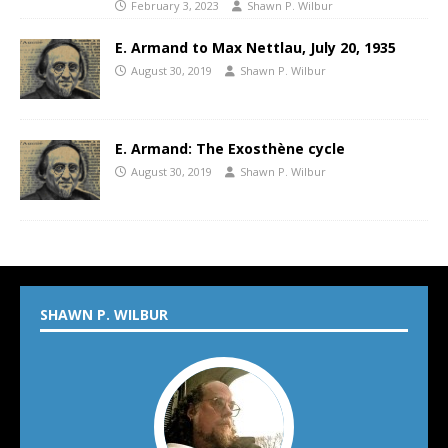
February 3, 2023
Shawn P. Wilbur
E. Armand to Max Nettlau, July 20, 1935
August 30, 2019
Shawn P. Wilbur
E. Armand: The Exosthène cycle
August 30, 2019
Shawn P. Wilbur
SHAWN P. WILBUR