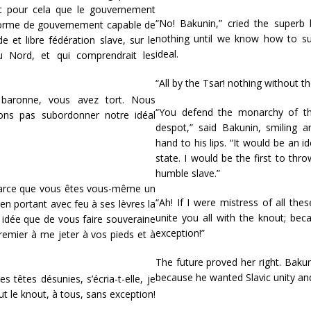
nt pour cela que le gouvernement
“No! Bakunin,” cried the superb
 forme de gouvernement capable de
nothing until we know how to subo
de et libre fédération slave, sur le
ideal.
 Nord, et qui comprendrait les
“All by the Tsar! nothing without th
 baronne, vous avez tort. Nous
“You defend the monarchy of th
ons pas subordonner notre idéal
despot,” said Bakunin, smiling an
hand to his lips. “It would be an 
state. I would be the first to th
humble slave.”
parce que vous êtes vous-même un
“Ah! If I were mistress of all the
en portant avec feu à ses lèvres la
unite you all with the knout; be
 idée que de vous faire souveraine
exception!”
premier à me jeter à vos pieds et à
The future proved her right. Baku
because he wanted Slavic unity an
s têtes désunies, s’écria-t-elle, je
aut le knout, à tous, sans exception!