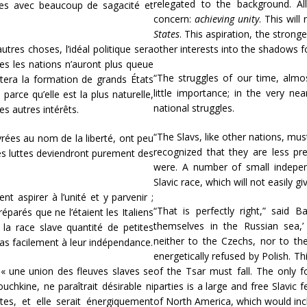
relegated to the background. Al
dées avec beaucoup de sagacité et
concern:
achieving unity
. This will
States
. This aspiration, the stronge
utres choses, l’idéal politique sera
other interests into the shadows f
es les nations n’auront plus queue
“The struggles of our time, almo
ultera la formation de grands États
little importance; in the very ne
 parce qu’elle est la plus naturelle,
national struggles.
s autres intérêts.
“The Slavs, like other nations, must
vrées au nom de la liberté, ont peu
recognized that they are less pr
es luttes deviendront purement des
were. A number of small indepe
Slavic race, which will not easily g
t aspirer à l’unité et y parvenir ;
“That is perfectly right,” said B
réparés que ne l’étaient les Italiens
themselves in the Russian sea,’
 la race slave quantité de petites
neither to the Czechs, nor to th
as facilement à leur indépendance.
energetically refused by Polish. T
 « une union des fleuves slaves se
of the Tsar must fall. The only f
chkine, ne paraîtrait désirable ni
parties is a large and free Slavic
es, et elle serait énergiquement
of North America, which would in