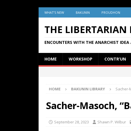
WHAT’S NEW
BAKUNIN
PROUDHON
THE LIBERTARIAN
ENCOUNTERS WITH THE ANARCHIST IDEA 
HOME
WORKSHOP
CONTR’UN
HOME
BAKUNIN LIBRARY
Sacher-M
Sacher-Masoch, “B
September 28, 2023
Shawn P. Wilbur