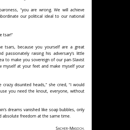
 baroness, “you are wrong. We will achieve
rdinate our political ideal to our national
e tsar!”
e tsars, because you yourself are a great
d passionately raising his adversary’s little
idea to make you sovereign of our pan-Slavist
row myself at your feet and make myself your
se crazy disunited heads,” she cried, “I would
cause you need the knout, everyone, without
nin’s dreams vanished like soap bubbles, only
d absolute freedom at the same time.
Sacher-Masoch.