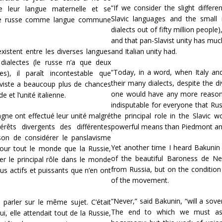
“If we consider the slight differ
e leur langue maternelle et se
Slavic languages and the small
le russe comme langue commune
dialects out of fifty million people
and that pan-Slavist unity has mu
existent entre les diverses langues
and Italian unity had.
dialectes (le russe n’a que deux
“Today, in a word, when Italy an
s), il paraît incontestable que
their many dialects, despite the di
laviste a beaucoup plus de chances
one would have any more reason t
 et l’unité italienne.
indisputable for everyone that Russ
magne ont effectué leur unité malgré
the principal role in the Slavic
érêts divergents des différentes
powerful means than Piedmont and
ison de considérer le panslavisme
Yet another time I heard Bakunin
our tout le monde que la Russie,
of the beautiful Baroness de Nei
er le principal rôle dans le monde
from Russia, but on the condition
s actifs et puissants que n’en ont
of the movement.
“Never,” said Bakunin, “will a sove
 parler sur le même sujet. C’était
The end to which we must aspi
, elle attendait tout de la Russie,