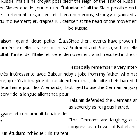
ussie; mais il ne croyait possible
of the reign of the Tsar of Russia;
les Slaves que le jour où un État
union of all the Slavs possible on
e, fortement organisée et bien
a numerous, strongly organized an
 du mouvement; et, d’après lui, cet
itself at the head of the movement
be Russia.
aison, quand deux petits États
Since then, events have proven h
 armées excellentes, se sont mis à
Piedmont and Prussia, with excell
t l’unité de l’Italie et celle de
movement which resulted in the uni
I especially remember a very inte
 très intéressante avec Bakounine
by a joke from my father, who had
e, qui s’était imaginé de taquiner
them that, despite their hatred
leur haine pour les Allemands, ils
obliged to use the German language
servir de la langue allemande pour
Bakunin defended the Germans an
as severely as religious hatred.
agyares et condamnait la haine des
“The Germans are laughing at u
e.
congress as a Tower of Babel and 
n étudiant tchèque ; ils traitent