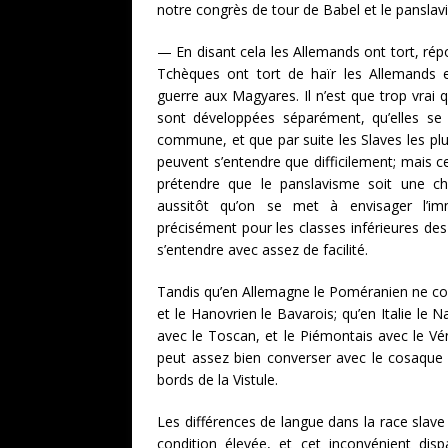
notre congrès de tour de Babel et le pansla
— En disant cela les Allemands ont tort, r
Tchèques ont tort de haïr les Allemands e
guerre aux Magyares. Il n’est que trop vrai q
sont développées séparément, qu’elles se 
commune, et que par suite les Slaves les plus
peuvent s’entendre que difficilement; mais c
prétendre que le panslavisme soit une chi
aussitôt qu’on se met à envisager l’i
précisément pour les classes inférieures des 
s’entendre avec assez de facilité.
Tandis qu’en Allemagne le Poméranien ne co
et le Hanovrien le Bavarois; qu’en Italie le N
avec le Toscan, et le Piémontais avec le Vé
peut assez bien converser avec le cosaque
bords de la Vistule.
Les différences de langue dans la race slav
condition élevée, et cet inconvénient disp