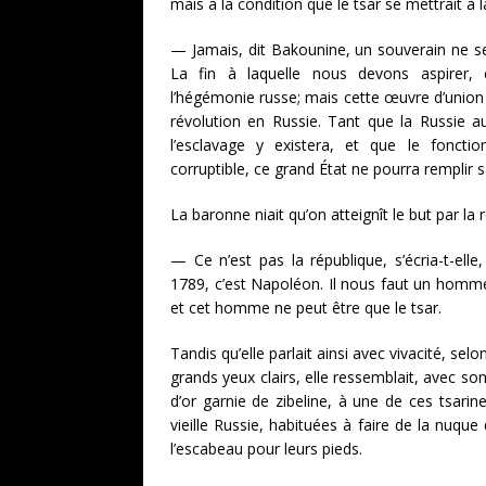
mais à la condition que le tsar se mettrait à
— Jamais, dit Bakounine, un souverain ne se 
La fin à laquelle nous devons aspirer, 
l’hégémonie russe; mais cette œuvre d’union
révolution en Russie. Tant que la Russie 
l’esclavage y existera, et que le foncti
corruptible, ce grand État ne pourra remplir s
La baronne niait qu’on atteignît le but par la 
— Ce n’est pas la république, s’écria-t-elle
1789, c’est Napoléon. Il nous faut un homm
et cet homme ne peut être que le tsar.
Tandis qu’elle parlait ainsi avec vivacité, selo
grands yeux clairs, elle ressemblait, avec so
d’or garnie de zibeline, à une de ces tsarine
vieille Russie, habituées à faire de la nuqu
l’escabeau pour leurs pieds.