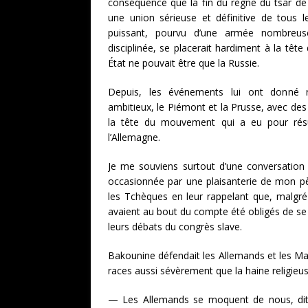
conséquence que la fin du règne du tsar de R
une union sérieuse et définitive de tous 
puissant, pourvu d’une armée nombreus
disciplinée, se placerait hardiment à la tête
État ne pouvait être que la Russie.
Depuis, les événements lui ont donné r
ambitieux, le Piémont et la Prusse, avec des
la tête du mouvement qui a eu pour résulta
l’Allemagne.
Je me souviens surtout d’une conversation
occasionnée par une plaisanterie de mon pèr
les Tchèques en leur rappelant que, malgré 
avaient au bout du compte été obligés de se 
leurs débats du congrès slave.
Bakounine défendait les Allemands et les M
races aussi sévèrement que la haine religieus
— Les Allemands se moquent de nous, dit u