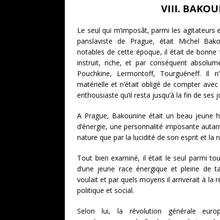
VIII. BAKOU
Le seul qui m’imposât, parmi les agitateurs 
panslaviste de Prague, était Michel Ba
notables de cette époque, il était de bonne f
instruit, riche, et par conséquent absolu
Pouchkine, Lermontoff, Tourguéneff. Il n
matérielle et n’était obligé de compter avec p
enthousiaste qu’il resta jusqu’à la fin de ses j
A Prague, Bakounine était un beau jeune h
d’énergie, une personnalité imposante autan
nature que par la lucidité de son esprit et la 
Tout bien examiné, il était le seul parmi to
d’une jeune race énergique et pleine de ta
voulait et par quels moyens il arriverait à la 
politique et social.
Selon lui, la révolution générale eur