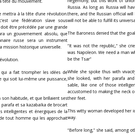
hegemony; but this work of union
 la tête du mouvement.
Russia. As long as
Russia will ha
mettra à la tête d’une révolution.
there, and the Russian official will
c’est une fédération slave sous
will not be able to fulfill its univers
 doit être précédée par une grande
The Baroness denied that the goal
aura un gouvernement absolu, que
onnaire russe sera un instrument
“It was not the republic,” she cr
a mission historique universelle.
was Napoleon. We need a man who
be the Tsar”
révolution.
While she spoke thus with vivacit
, qui a fait triompher les idées de
she looked, with her parafa an
e qui soit lui-même une puissance,
sable, like one of those intellig
accustomed to making the neck o
n son habitude, et que brillaient ses
their feet.
n parafa et sa kazabaïka de brocart
This witty woman developed her ide
s intelligentes et énergiques de la
way.
e de tout homme qui les approchait
“Before long,” she said, among other