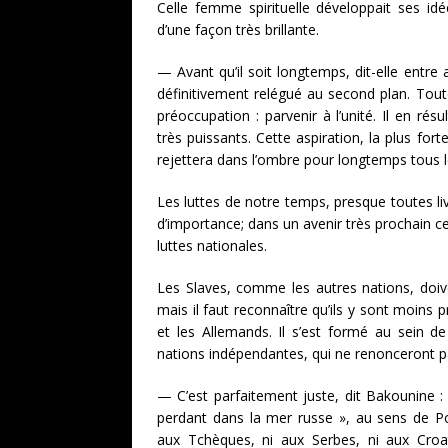
Celle femme spirituelle développait ses i
d’une façon très brillante.
— Avant qu’il soit longtemps, dit-elle entre a
définitivement relégué au second plan. Tout
préoccupation : parvenir à l’unité. Il en rés
très puissants. Cette aspiration, la plus forte
rejettera dans l’ombre pour longtemps tous le
Les luttes de notre temps, presque toutes li
d’importance; dans un avenir très prochain c
luttes nationales.
Les Slaves, comme les autres nations, doiven
mais il faut reconnaître qu’ils y sont moins p
et les Allemands. Il s’est formé au sein de
nations indépendantes, qui ne renonceront p
— C’est parfaitement juste, dit Bakounine :
perdant dans la mer russe », au sens de Pou
aux Tchèques, ni aux Serbes, ni aux Croat