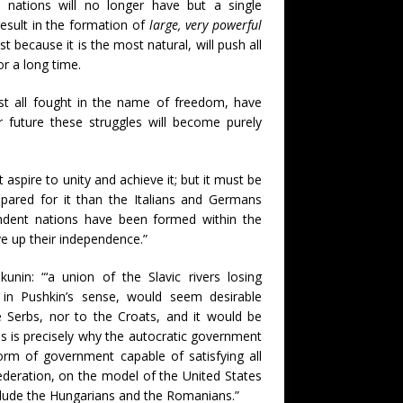
l nations will no longer have but a single
 result in the formation of
large, very powerful
st because it is the most natural, will push all
or a long time.
st all fought in the name of freedom, have
ar future these struggles will become purely
 aspire to unity and achieve it; but it must be
epared for it than the Italians and Germans
ndent nations have been formed within the
ive up their independence.”
akunin: “‘a union of the Slavic rivers losing
 in Pushkin’s sense, would seem desirable
e Serbs, nor to the Croats, and it would be
his is precisely why the autocratic government
orm of government capable of satisfying all
 federation, on the model of the United States
clude the Hungarians and the Romanians.”