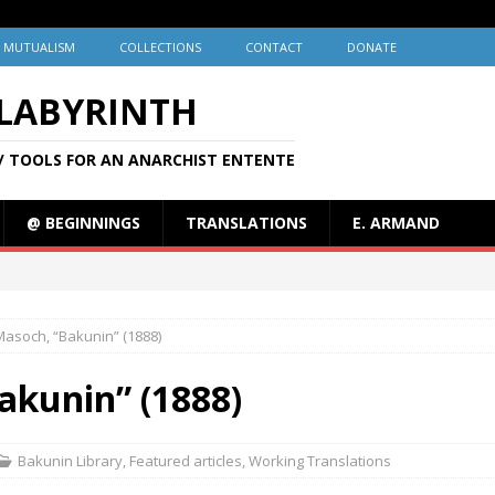
MUTUALISM
COLLECTIONS
CONTACT
DONATE
 LABYRINTH
/ TOOLS FOR AN ANARCHIST ENTENTE
@ BEGINNINGS
TRANSLATIONS
E. ARMAND
asoch, “Bakunin” (1888)
akunin” (1888)
Bakunin Library
,
Featured articles
,
Working Translations