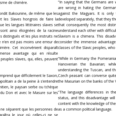
“In saying that the Germans are w
visme de chimère.
are wrong in hating the German
épondit Bakounine, de même que les
against the Magyars. It is only 
t les Slaves hongrois de faire la
developed separately, that they
ue les langues littéraires slaves se
that consequently the most dist
sont ainsi éloignées de la racine
understand each other with difficult
 distingués et les plus instruits ne
Slavism is a chimera. This disa
e n’en est pas moins une erreur de
consider the immense advantage t
mère. Cet inconvénient disparaît
classes of the Slavic peoples, who 
mmense avantage qui en résulte
“While in Germany the Pomeranian
peuples slaves, qui, elles, peuvent
Hanoverian the Bavarian; while
understanding the Tuscan, and th
mprend que difficilement le Saxon,
Czech peasant can converse quite
apolitain a de la peine à s’entendre
the Masurian on the banks of the V
nitien, le paysan serbe ou tchèque
“The language differences in th
 du Don et avec le Masure sur les
status, and this disadvantage wil
content with the knowledge of the
e ne séparent que les personnes de
as a common political language.
araîtra le jour où celles-ci ne se