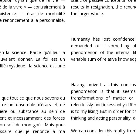
ception dynamique de la vie —
static or passive conception of e
té de la vivre » — contrairement à
results in resignation, the renun
existence — état de morbidité
the larger whole.
, le renoncement à la personnalité,
Humanity has lost confidence
demanded of it something ot
 la science. Parce qu’il leur a
phenomenon of the internal lif
uvaient donner. La foi est un
variable sum of relative knowled
ité mystique ; la science est une
Having arrived at this concl
phenomenon is that it seems
ion que tout ce que nous savons du
transformations of matter or s
tre un ensemble d’états et de
relentlessly and incessantly diff
ière ou substance au sein de
is to my liking. But in order for 
ement et incessamment des forces
thinking and acting personality, 
sion soit de mon goût. Mais pour
We can consider this reality from
cessaire que je renonce à ma