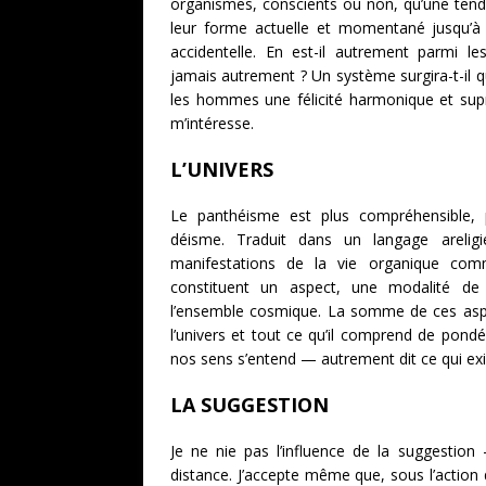
organismes, conscients ou non, qu’une tend
leur forme actuelle et momentané jusqu’à
accidentelle. En est-il autrement parmi l
jamais autrement ? Un système surgira-t-il q
les hommes une félicité harmonique et suprê
m’intéresse.
L’UNIVERS
Le panthéisme est plus compréhensible, p
déisme. Traduit dans un langage areligie
manifestations de la vie organique com
constituent un aspect, une modalité de
l’ensemble cosmique. La somme de ces asp
l’univers et tout ce qu’il comprend de pon
nos sens s’entend — autrement dit ce qui exi
LA SUGGESTION
Je ne nie pas l’influence de la suggest
distance. J’accepte même que, sous l’action d