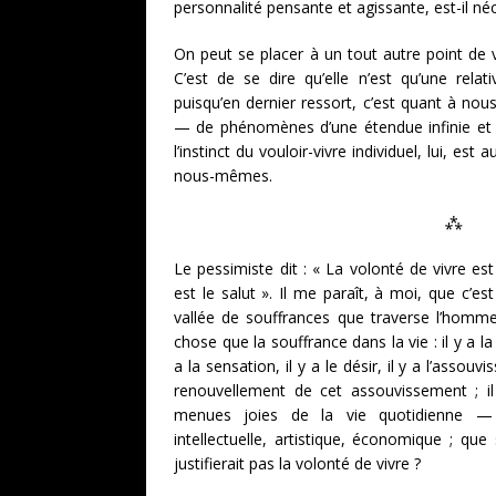
personnalité pensante et agissante, est-il né
On peut se placer à un tout autre point de v
C’est de se dire qu’elle n’est qu’une relati
puisqu’en dernier ressort, c’est quant à no
— de phénomènes d’une étendue infinie et d
l’instinct du vouloir-vivre individuel, lui, est a
nous-mêmes.
⁂
Le pessimiste dit : « La volonté de vivre est
est le salut ». Il me paraît, à moi, que c’est
vallée de souffrances que traverse l’homme 
chose que la souffrance dans la vie : il y a la jo
a la sensation, il y a le désir, il y a l’assou
renouvellement de cet assouvissement ; i
menues joies de la vie quotidienne — il
intellectuelle, artistique, économique ; que
justifierait pas la volonté de vivre ?