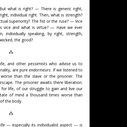
But what is right? — There is generic right,
 right, individual right. Then, what is strength?
ctual superiority? The fist or the ruse? — Vice
 is vice and what is virtue? — Have we ever
individually speaking, by right, strength,
he wicked, the good?
⁂
life, and other pessimists who advise us to
nality, are pure
endormeurs
. If we listened to
orse than the slave or the prisoner. The
scape. The prisoner awaits there liberation.
for life, of our struggle to gain and live our
a state of mind a thousand times worse than
 of the body.
⁂
fe — especially its individualist aspect — is