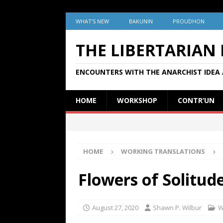
WHAT’S NEW
BAKUNIN
PROUDHON
THE LIBERTARIAN
ENCOUNTERS WITH THE ANARCHIST IDEA 
HOME
WORKSHOP
CONTR’UN
HOME
WORKING TRANSLATIONS
Flowers of Solitud
August 27, 2020
Shawn P. Wilbur
W