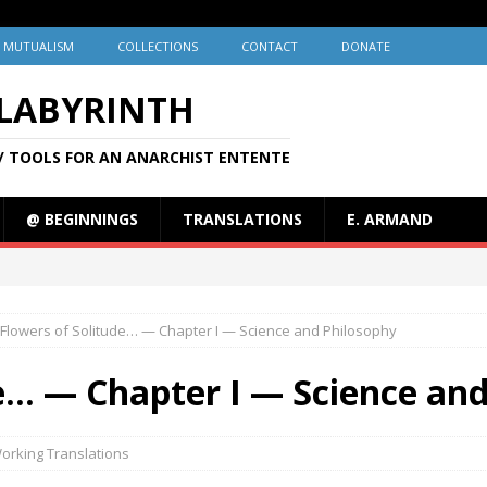
MUTUALISM
COLLECTIONS
CONTACT
DONATE
 LABYRINTH
/ TOOLS FOR AN ANARCHIST ENTENTE
@ BEGINNINGS
TRANSLATIONS
E. ARMAND
Flowers of Solitude… — Chapter I — Science and Philosophy
e… — Chapter I — Science an
orking Translations