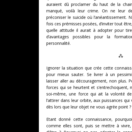
auraient dû proclamer du haut de la chaire
manqué, voilà leur crime. On ne leur d
préconiser le suicide où l’anéantissement. 
fois ces prémisses posées, d’inviter tout êt
quelle attitude il aurait à adopter pour ti
d’avantages possibles pour la formati
personnalité.
⁂
Ignorer la situation que crée cette connaiss
pour mieux sauter. Se livrer à un pessim
laisser aller au découragement, non plus. P
forces qui se heurtent et s’entrechoquent, n
soi-même, une force qui ait la volonté de 
l’attirer dans leur orbite, aux puissances qui v
dès lors que leur objet ne vous agrée point ?
Etant donné cette connaissance, pourquo
comme elles sont, puis se mettre à vivre, 