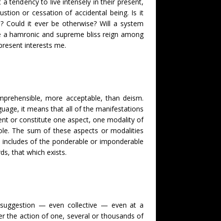
a tendency to live intensely in their present,
tion or cessation of accidental being. Is it
Could it ever be otherwise? Will a system
 a hamronic and supreme bliss reign among
present interests me.
mprehensible, more acceptable, than deism.
guage, it means that all of the manifestations
esent or constitute one aspect, one modality of
ole. The sum of these aspects or modalities
it includes of the ponderable or imponderable
s, that which exists.
 suggestion — even collective — even at a
er the action of one, several or thousands of