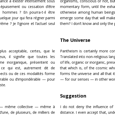
ance à exister intensément sous
organisms, conscious or not, but 
 épuisement ou cessation d’être
momentary form, until the exhaus
es hommes ? En pourra-t-il être
otherwise among human beings? 
uelque jour qui fera régner parmi
emerge some day that will make
me ? Je l’ignore et l’actuel seul
them? I don’t know and only the 
The Universe
lus acceptable, certes, que le
Pantheism is certainly more co
ux, il signifie que toutes les
Translated into non-religious lan
me inorganique, présentent ou
of life, organic or inorganic, pr
 ce qui est, autrement dit de
that which is, of the cosmic wh
ects ou de ces modalités forme
forms the universe and all that 
dérable ou d’impondérable — pour
— for our senses — in other word
ste.
Suggestion
ion — même collective — même à
I do not deny the influence of
’une, de plusieurs, de milliers de
distance. I even accept that, und