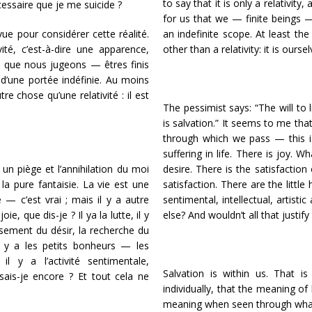
to say that it is only a relativity,
cessaire que je me suicide ?
for us that we — finite beings 
ue pour considérer cette réalité.
an indefinite scope. At least the 
vité, c’est-à-dire une apparence,
other than a relativity: it is oursel
us que nous jugeons — êtres finis
’une portée indéfinie. Au moins
utre chose qu’une relativité : il est
The pessimist says: “The will to l
is salvation.” It seems to me that 
through which we pass — this i
suffering in life. There is joy. 
 un piège et l’annihilation du moi
desire. There is the satisfaction
 la pure fantaisie. La vie est une
satisfaction. There are the littl
— c’est vrai ; mais il y a autre
sentimental, intellectual, artis
ie, que dis-je ? Il ya la lutte, il y
else? And wouldn’t all that justify 
vissement du désir, la recherche du
l y a les petits bonheurs — les
 y a l’activité sentimentale,
Salvation is within us. That is
 sais-je encore ? Et tout cela ne
individually, that the meaning of 
meaning when seen through what 