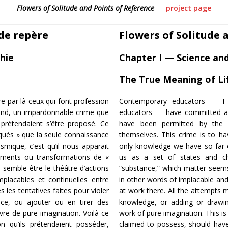
Flowers of Solitude and Points of Reference
—
project page
 de repère
Flowers of Solitude 
hie
Chapter I — Science an
The True Meaning of Li
 par là ceux qui font profession
Contemporary educators — I
and, un impardonnable crime que
educators — have committed a 
s prétendaient s’être proposé. Ce
have been permitted by the 
duqués » que la seule connaissance
themselves. This crime is to ha
ique, c’est qu’il nous apparait
only knowledge we have so far 
ments ou transformations de «
us as a set of states and ch
 semble être le théâtre d’actions
“substance,” which matter seems
mplacables et continuelles entre
in other words of implacable and
s les tentatives faites pour violer
at work there. All the attempts m
nce, ou ajouter ou en tirer des
knowledge, or adding or drawin
re de pure imagination. Voilà ce
work of pure imagination. This i
n qu’ils prétendaient posséder,
claimed to possess, should have