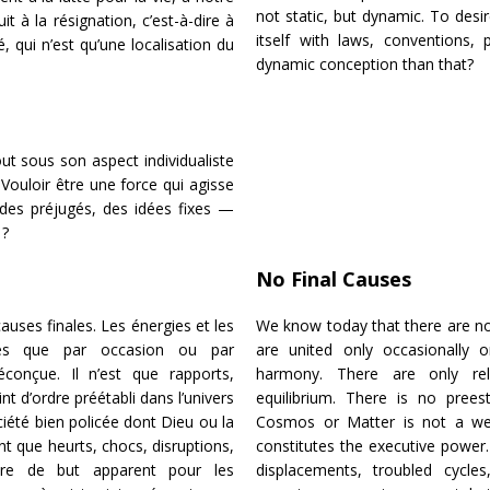
not static, but dynamic. To desi
it à la résignation, c’est-à-dire à
itself with laws, conventions,
té, qui n’est qu’une localisation du
dynamic conception than that?
ut sous son aspect individualiste
Vouloir être une force qui agisse
 des préjugés, des idées fixes —
 ?
No Final Causes
auses finales. Les énergies et les
We know today that there are no 
ires que par occasion ou par
are united only occasionally o
éconçue. Il n’est que rapports,
harmony. There are only rela
t d’ordre préétabli dans l’univers
equilibrium. There is no prees
iété bien policée dont Dieu ou la
Cosmos or Matter is not a wel
nt que heurts, chocs, disruptions,
constitutes the executive power.
ère de but apparent pour les
displacements, troubled cycle