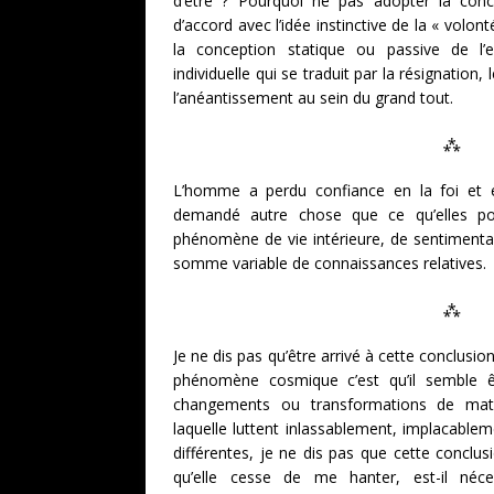
d’être ? Pourquoi ne pas adopter la con
d’accord avec l’idée instinctive de la « volon
la conception statique ou passive de l’
individuelle qui se traduit par la résignation
l’anéantissement au sein du grand tout.
⁂
L’homme a perdu confiance en la foi et en
demandé autre chose que ce qu’elles po
phénomène de vie intérieure, de sentimental
somme variable de connaissances relatives.
⁂
Je ne dis pas qu’être arrivé à cette conclus
phénomène cosmique c’est qu’il semble ê
changements ou transformations de mat
laquelle luttent inlassablement, implacabl
différentes, je ne dis pas que cette conclu
qu’elle cesse de me hanter, est-il né