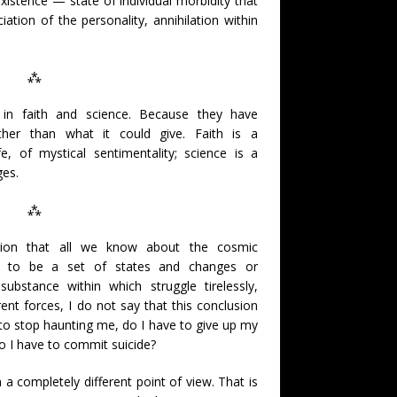
xistence — state of individual morbidity that
ciation of the personality, annihilation within
⁂
 in faith and science. Because they have
her than what it could give. Faith is a
e, of mystical sentimentality; science is a
ges.
⁂
usion that all we know about the cosmic
 to be a set of states and changes or
ubstance within which struggle tirelessly,
erent forces, I do not say that this conclusion
it to stop haunting me, do I have to give up my
do I have to commit suicide?
 a completely different point of view. That is