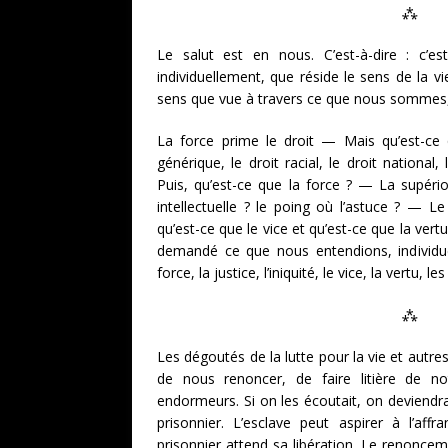
⁂
Le salut est en nous. C’est-à-dire : c’
individuellement, que réside le sens de la vi
sens que vue à travers ce que nous sommes,
La force prime le droit — Mais qu’est-ce q
générique, le droit racial, le droit national, l
Puis, qu’est-ce que la force ? — La supério
intellectuelle ? le poing où l’astuce ? — L
qu’est-ce que le vice et qu’est-ce que la v
demandé ce que nous entendions, individuel
force, la justice, l’iniquité, le vice, la vertu, 
⁂
Les dégoutés de la lutte pour la vie et autre
de nous renoncer, de faire litière de no
endormeurs. Si on les écoutait, on deviendrai
prisonnier. L’esclave peut aspirer à l’aff
prisonnier attend sa libération. Le renonceme