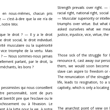
Strength prevails over right. — 
racial right, national right, social
est en nous-mêmes, chacun pris
— Muscular superiority or intelle
e — c’est-à-dire que la vie n’a de
triumphs over virtue. But what
 notre Moi.
asked ourselves what we mean, 
ue le droit ? — Il y a le droit
justice, injustice, vice, virtue, t
e droit social, le droit individuel.
rité musculaire ou la supériorité
e vice triomphe de la vertu. Mais
Those sick of the struggle for 
ertu ? — Nous sommes-nous jamais
renounce it, cast away our perso
lement parlant, par le droit, la
them, we would soon become w
les méchants, les bons ?
slave can aspire to freedom or e
The renunciation of the struggle 
life, leads to resignation, to 
s pessimistes qui nous conseillent
captivity, which is only a locating
tre personnalité, sont de purs
t bientôt pire que l’esclave ou le
ranchissement ou à l’évasion. Le
The anarchist point of view on li
nt à la lutte pour la vie, à notre