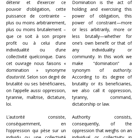
détenir et d’exercer ce
Domination is the act of
pouvoir d’obligation, cette
holding and exercising this
puissance de contrainte –
power of obligation, this
plus ou moins arbitrairement,
power of constraint—more
plus ou moins brutalement –
or less arbitrarily, more or
que ce soit à son propre
less brutally—whether for
profit ou à celui d’une
one’s own benefit or that of
individualité ou d’une
any individuality or
collectivité quelconque. Dans
community. In this work we
cet ouvrage nous faisons «
make “domination” a
domination » synonyme
synonym of
authority
.
d’
autorité
. Selon son degré de
According to its degree of
brutalité ou ses bénéficiaires,
brutality or its beneficiaries,
on l’appelle aussi oppression,
we also call it oppression,
tyrannie, maîtrise, dictature,
tyranny, command,
loi.
dictatorship or law.
L’autorité consiste,
Authority consists,
conséquemment, en
consequently, of the
l’oppression qui pèse sur un
oppression that weighs on an
individu ou une collectivité
individual or collectivity in