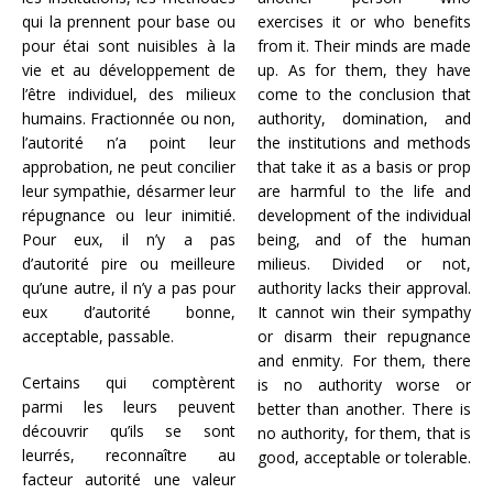
qui la prennent pour base ou
exercises it or who benefits
pour étai sont nuisibles à la
from it. Their minds are made
vie et au développement de
up. As for them, they have
l’être individuel, des milieux
come to the conclusion that
humains. Fractionnée ou non,
authority, domination, and
l’autorité n’a point leur
the institutions and methods
approbation, ne peut concilier
that take it as a basis or prop
leur sympathie, désarmer leur
are harmful to the life and
répugnance ou leur inimitié.
development of the individual
Pour eux, il n’y a pas
being, and of the human
d’autorité pire ou meilleure
milieus. Divided or not,
qu’une autre, il n’y a pas pour
authority lacks their approval.
eux d’autorité bonne,
It cannot win their sympathy
acceptable, passable.
or disarm their repugnance
and enmity. For them, there
Certains qui comptèrent
is no authority worse or
parmi les leurs peuvent
better than another. There is
découvrir qu’ils se sont
no authority, for them, that is
leurrés, reconnaître au
good, acceptable or tolerable.
facteur autorité une valeur