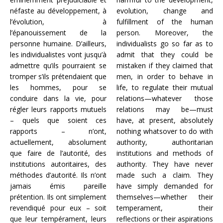
néfaste au développement, à
evolution, change and
l’évolution, à
fulfillment of the human
l’épanouissement de la
person. Moreover, the
personne humaine. D’ailleurs,
individualists go so far as to
les individualistes vont jusqu’à
admit that they could be
admettre qu’ils pourraient se
mistaken if they claimed that
tromper s’ils prétendaient que
men, in order to behave in
les hommes, pour se
life, to regulate their mutual
conduire dans la vie, pour
relations—whatever those
régler leurs rapports mutuels
relations may be—must
– quels que soient ces
have, at present, absolutely
rapports – n’ont,
nothing whatsover to do with
actuellement, absolument
authority, authoritarian
que faire de l’autorité, des
institutions and methods of
institutions autoritaires, des
authority. They have never
méthodes d’autorité. Ils n’ont
made such a claim. They
jamais émis pareille
have simply demanded for
prétention. Ils ont simplement
themselves—whether their
revendiqué pour eux – soit
temperament, their
que leur tempérament, leurs
reflections or their aspirations