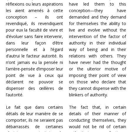
réflexions ou leurs aspirations
have led them to this
les aient amenés à cette
conception—they have
conception – ils ont
demanded and they demand
revendiqué, ils revendiquent
for themselves the ability to
pour eux la faculté de vivre et
live and evolve without the
d’évoluer sans faire intervenir,
intervention of the factor of
dans leur façon d’être
authority in their individual
personnelle et à l’égard
way of being and in their
d’autrui le facteur autorité. Ils
relations with others. They
n’ont jamais eu la pensée ni
have never had the thought
l’arrière-pensée d’imposer leur
or the ulterior motive of
point de vue à ceux qui
imposing their point of view
déclarent ne pouvoir se
on those who declare that
dispenser des œillères de
they cannot dispense with the
l’autorité.
blinkers of authority.
Le fait que dans certains
The fact that, in certain
détails de leur manière de se
details of their manner of
comporter, ils ne seraient pas
conducting themselves, they
débarrassés de certaines
would not be rid of certain