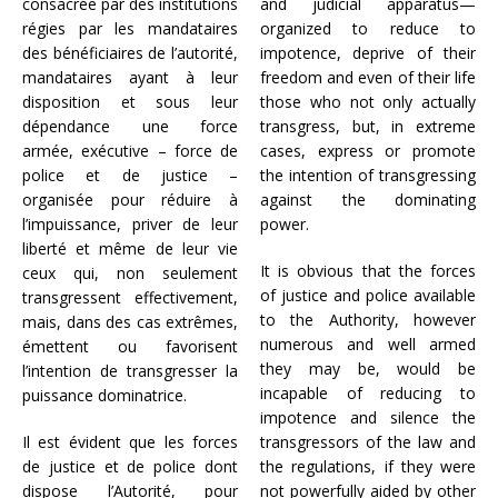
consacrée par des institutions
and judicial apparatus—
régies par les mandataires
organized to reduce to
des bénéficiaires de l’autorité,
impotence, deprive of their
mandataires ayant à leur
freedom and even of their life
disposition et sous leur
those who not only actually
dépendance une force
transgress, but, in extreme
armée, exécutive – force de
cases, express or promote
police et de justice –
the intention of transgressing
organisée pour réduire à
against the dominating
l’impuissance, priver de leur
power.
liberté et même de leur vie
It is obvious that the forces
ceux qui, non seulement
of justice and police available
transgressent effectivement,
to the Authority, however
mais, dans des cas extrêmes,
numerous and well armed
émettent ou favorisent
they may be, would be
l’intention de transgresser la
incapable of reducing to
puissance dominatrice.
impotence and silence the
Il est évident que les forces
transgressors of the law and
de justice et de police dont
the regulations, if they were
dispose l’Autorité, pour
not powerfully aided by other