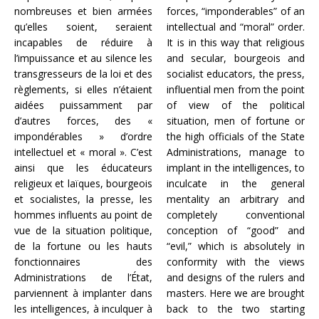
nombreuses et bien armées
forces, “imponderables” of an
qu’elles soient, seraient
intellectual and “moral” order.
incapables de réduire à
It is in this way that religious
l’impuissance et au silence les
and secular, bourgeois and
transgresseurs de la loi et des
socialist educators, the press,
règlements, si elles n’étaient
influential men from the point
aidées puissamment par
of view of the political
d’autres forces, des «
situation, men of fortune or
impondérables » d’ordre
the high officials of the State
intellectuel et « moral ». C’est
Administrations, manage to
ainsi que les éducateurs
implant in the intelligences, to
religieux et laïques, bourgeois
inculcate in the general
et socialistes, la presse, les
mentality an arbitrary and
hommes influents au point de
completely conventional
vue de la situation politique,
conception of “good” and
de la fortune ou les hauts
“evil,” which is absolutely in
fonctionnaires des
conformity with the views
Administrations de l’État,
and designs of the rulers and
parviennent à implanter dans
masters. Here we are brought
les intelligences, à inculquer à
back to the two starting