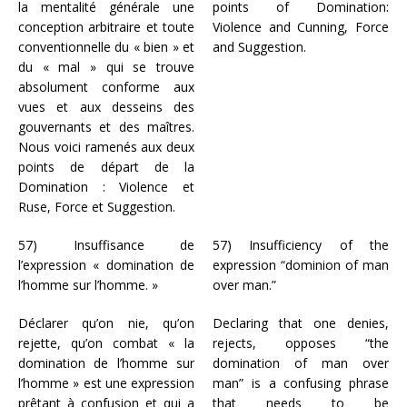
la mentalité générale une
points of Domination:
conception arbitraire et toute
Violence and Cunning, Force
conventionnelle du « bien » et
and Suggestion.
du « mal » qui se trouve
absolument conforme aux
vues et aux desseins des
gouvernants et des maîtres.
Nous voici ramenés aux deux
points de départ de la
Domination : Violence et
Ruse, Force et Suggestion.
57) Insuffisance de
57) Insufficiency of the
l’expression « domination de
expression “dominion of man
l’homme sur l’homme. »
over man.”
Déclarer qu’on nie, qu’on
Declaring that one denies,
rejette, qu’on combat « la
rejects, opposes “the
domination de l’homme sur
domination of man over
l’homme » est une expression
man” is a confusing phrase
prêtant à confusion et qui a
that needs to be