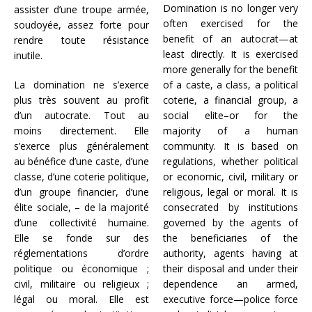
Domination is no longer very
assister d’une troupe armée,
often exercised for the
soudoyée, assez forte pour
benefit of an autocrat—at
rendre toute résistance
least directly. It is exercised
inutile.
more generally for the benefit
La domination ne s’exerce
of a caste, a class, a political
plus très souvent au profit
coterie, a financial group, a
d’un autocrate. Tout au
social elite–or for the
moins directement. Elle
majority of a human
s’exerce plus généralement
community. It is based on
au bénéfice d’une caste, d’une
regulations, whether political
classe, d’une coterie politique,
or economic, civil, military or
d’un groupe financier, d’une
religious, legal or moral. It is
élite sociale, – de la majorité
consecrated by institutions
d’une collectivité humaine.
governed by the agents of
Elle se fonde sur des
the beneficiaries of the
réglementations d’ordre
authority, agents having at
politique ou économique ;
their disposal and under their
civil, militaire ou religieux ;
dependence an armed,
légal ou moral. Elle est
executive force—police force