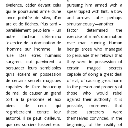
évidence, céder devant celui
pursuing him armed with a
qui le poursuivait armé d’une
spear tipped with flint, a bow
lance pointée de silex, d’un
and arrows. Later—perhaps
arc et de flèches. Plus tard –
simultaneously—another
parallèlement peut-être – un
factor determined the
autre facteur détermina
exercise of man’s domination
l’exercice de la domination de
over man: cunning. Human
l’homme sur l’homme : la
beings arose who managed
ruse. Des êtres humains
to persuade their fellows that
surgirent qui parvinrent à
they were in possession of
persuader leurs semblables
certain magical secrets
qu’ils étaient en possession
capable of doing a great deal
de certains secrets magiques
of evil, of causing great harm
capables de faire beaucoup
to the person and property of
de mal, de causer un grand
those who would rebel
tort à la personne et aux
against their authority. It is
biens de ceux qui
possible, moreover, that
regimberaient contre leur
these sorcerers were
autorité. Il se peut, d’ailleurs,
themselves convinced, in the
que ces sorciers fussent eux-
beginning, of the reality of