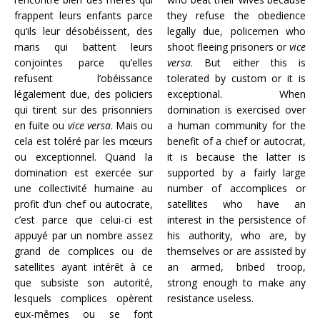
frappent leurs enfants parce
they refuse the obedience
qu’ils leur désobéissent, des
legally due, policemen who
maris qui battent leurs
shoot fleeing prisoners or
vice
conjointes parce qu’elles
versa
. But either this is
refusent l’obéissance
tolerated by custom or it is
légalement due, des policiers
exceptional. When
qui tirent sur des prisonniers
domination is exercised over
en fuite ou
vice versa
. Mais ou
a human community for the
cela est toléré par les mœurs
benefit of a chief or autocrat,
ou exceptionnel. Quand la
it is because the latter is
domination est exercée sur
supported by a fairly large
une collectivité humaine au
number of accomplices or
profit d’un chef ou autocrate,
satellites who have an
c’est parce que celui-ci est
interest in the persistence of
appuyé par un nombre assez
his authority, who are, by
grand de complices ou de
themselves or are assisted by
satellites ayant intérêt à ce
an armed, bribed troop,
que subsiste son autorité,
strong enough to make any
lesquels complices opèrent
resistance useless.
eux-mêmes ou se font