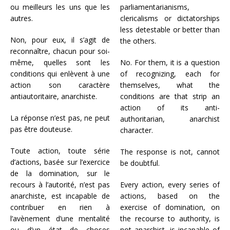
ou meilleurs les uns que les
parliamentarianisms,
autres.
clericalisms or dictatorships
less detestable or better than
Non, pour eux, il s’agit de
the others.
reconnaître, chacun pour soi-
même, quelles sont les
No. For them, it is a question
conditions qui enlèvent à une
of recognizing, each for
action son caractère
themselves, what the
antiautoritaire, anarchiste.
conditions are that strip an
action of its anti-
La réponse n’est pas, ne peut
authoritarian, anarchist
pas être douteuse.
character.
Toute action, toute série
The response is not, cannot
d’actions, basée sur l’exercice
be doubtful.
de la domination, sur le
recours à l’autorité, n’est pas
Every action, every series of
anarchiste, est incapable de
actions, based on the
contribuer en rien à
exercise of domination, on
l’avènement d’une mentalité
the recourse to authority, is
ou d’un état de choses
not anarchist, is incapable of