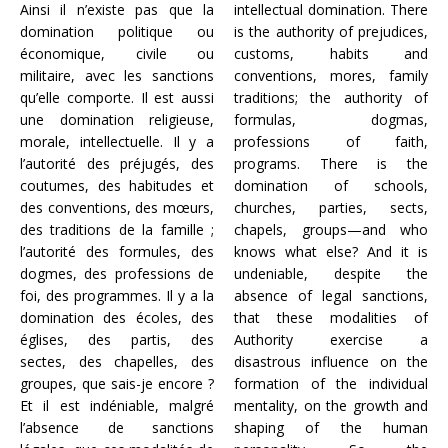
Ainsi il n’existe pas que la
intellectual domination. There
domination politique ou
is the authority of prejudices,
économique, civile ou
customs, habits and
militaire, avec les sanctions
conventions, mores, family
qu’elle comporte. Il est aussi
traditions; the authority of
une domination religieuse,
formulas, dogmas,
morale, intellectuelle. Il y a
professions of faith,
l’autorité des préjugés, des
programs. There is the
coutumes, des habitudes et
domination of schools,
des conventions, des mœurs,
churches, parties, sects,
des traditions de la famille ;
chapels, groups—and who
l’autorité des formules, des
knows what else? And it is
dogmes, des professions de
undeniable, despite the
foi, des programmes. Il y a la
absence of legal sanctions,
domination des écoles, des
that these modalities of
églises, des partis, des
Authority exercise a
sectes, des chapelles, des
disastrous influence on the
groupes, que sais-je encore ?
formation of the individual
Et il est indéniable, malgré
mentality, on the growth and
l’absence de sanctions
shaping of the human