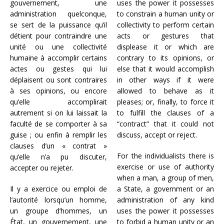
gouvernement, une
uses the power it possesses
administration quelconque,
to constrain a human unity or
se sert de la puissance qu’il
collectivity to perform certain
détient pour contraindre une
acts or gestures that
unité ou une collectivité
displease it or which are
humaine à accomplir certains
contrary to its opinions, or
actes ou gestes qui lui
else that it would accomplish
déplaisent ou sont contraires
in other ways if it were
à ses opinions, ou encore
allowed to behave as it
qu’elle accomplirait
pleases; or, finally, to force it
autrement si on lui laissait la
to fulfill the clauses of a
faculté de se comporter à sa
“contract” that it could not
guise ; ou enfin à remplir les
discuss, accept or reject.
clauses d’un « contrat »
For the individualists there is
qu’elle n’a pu discuter,
exercise or use of authority
accepter ou rejeter.
when a man, a group of men,
Il y a exercice ou emploi de
a State, a government or an
l’autorité lorsqu’un homme,
administration of any kind
un groupe d’hommes, un
uses the power it possesses
État, un gouvernement, une
to forbid a human unity or an