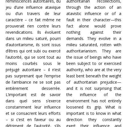
réminiscences autoritaires, du
authoritarian recollections,
jeu d’une influence atavique
through the action of an
ou d’un travers de leur
atavistic influence or of a
caractère – ce fait même ne
fault in their character—this
prouverait rien contre leurs
fact alone would prove
revendications. Ils évoluent
nothing against their
dans un milieu saturé, pourri
demands. They evolve in a
d’autoritarisme, ils sont issus
milieu saturated, rotten with
d’êtres qui ont subi ou exercé
authoritarianism. They are
l’autorité, qui se sont tout au
the issue of beings who have
moins courbés sous le
been subject to or exercised
préjugé autoritaire – il n’est
authority, who are at the very
pas surprenant que l’emprise
least bent beneath the weight
de l’ambiance ne se soit pas
of authoritarian prejudice—
entièrement desserrée.
and it is not surprising that
L’important est de savoir
the influence of the
dans quel sens s’exerce
environment has not entirely
constamment leur influence
loosened its grip. What is
et se consacrent leurs efforts
important is to know in what
– si c’est en faveur ou au
direction they constantly
détriment de l’autorité, s’ils
exert their influence and