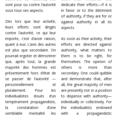
sont pour ou contre l’autorité
dedicate their efforts—if it is
sous tous ses aspects.
in favor or to the detriment
of authority, if they are for or
Dès lors que leur activité,
against authority in all its
leurs efforts sont dirigés
aspects.
contre l’autorité, ce qui leur
importe, c’est d’avoir raison,
As soon as their activity, their
quant à eux. L’avis des autres
efforts are directed against
est plus que secondaire. On
authority, what matters to
pourrait ergoter et démontrer
them is to be right, for
que, après tout, la grande
themselves. The opinion of
majorité des hommes est
others is more than
présentement hors d’état de
secondary. One could quibble
se passer de l’autorité —
and demonstrate that, after
personnellement et
all, the great majority of men
pluralement. Pour les
are presently not in a position
individualistes doués d’un
to dispense with authority—
tempérament propagandiste,
individually or collectively. For
la constatation d’une
the individualists endowed
semblable mentalité les
with a propagandistic