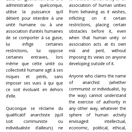
administration quelconque,
association of human unities
utilise la puissance qu’il
from behaving as it wishes,
détient pour interdire à une
inflicting on it certain
unité humaine ou à une
restrictions, placing certain
association d’unités humaines
obstacles before it, even
de se comporter à sa guise,
when that human unity or
lui inflige certaines
association acts at its own
restrictions, lui oppose
risk and peril, without
certaines entraves, lors
imposing its views on anyone
même que cette unité ou
developing outside of it.
collectivité humaine agit à ses
Anyone who claims the name
risques et périls, sans
of anarchist (whether
imposer ses vues à qui que
communist or individualist, by
ce soit évoluant en dehors
the way) cannot understand
d’elle.
the exercise of authority in
Quiconque se réclame du
any other way, whatever the
qualificatif anarchiste (qu’il
sphere of human activity
soit communiste ou
envisaged: intellectual,
individualiste d’ailleurs) ne
economic, political, ethical,