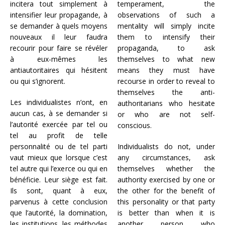
incitera tout simplement à
temperament, the
intensifier leur propagande, à
observations of such a
se demander à quels moyens
mentality will simply incite
nouveaux il leur faudra
them to intensify their
recourir pour faire se révéler
propaganda, to ask
à eux-mêmes les
themselves to what new
antiautoritaires qui hésitent
means they must have
ou qui s’ignorent.
recourse in order to reveal to
themselves the anti-
Les individualistes n’ont, en
authoritarians who hesitate
aucun cas, à se demander si
or who are not self-
l’autorité exercée par tel ou
conscious.
tel au profit de telle
personnalité ou de tel parti
Individualists do not, under
vaut mieux que lorsque c’est
any circumstances, ask
tel autre qui l’exerce ou qui en
themselves whether the
bénéficie. Leur siège est fait.
authority exercised by one or
Ils sont, quant à eux,
the other for the benefit of
parvenus à cette conclusion
this personality or that party
que l’autorité, la domination,
is better than when it is
les institutions, les méthodes
another person who