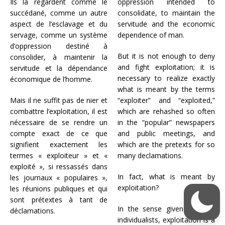
Ils la regardent comme le
oppression intended to
succédané, comme un autre
consolidate, to maintain the
aspect de l’esclavage et du
servitude and the economic
servage, comme un système
dependence of man.
d’oppression destiné à
But it is not enough to deny
consolider, à maintenir la
and fight exploitation; it is
servitude et la dépendance
necessary to realize exactly
économique de l’homme.
what is meant by the terms
Mais il ne suffit pas de nier et
“exploiter” and “exploited,”
combattre l’exploitation, il est
which are rehashed so often
nécessaire de se rendre un
in the “popular” newspapers
compte exact de ce que
and public meetings, and
signifient exactement les
which are the pretexts for so
termes « exploiteur » et «
many declamations.
exploité », si ressassés dans
In fact, what is meant by
les journaux « populaires »,
exploitation?
les réunions publiques et qui
sont prétextes à tant de
In the sense given to it by
déclamations.
individualists, exploitation is a