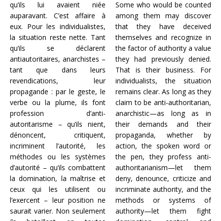
qu’ils lui avaient niée
Some who would be counted
auparavant. C’est affaire à
among them may discover
eux. Pour les individualistes,
that they have deceived
la situation reste nette. Tant
themselves and recognize in
qu’ils se déclarent
the factor of authority a value
antiautoritaires, anarchistes –
they had previously denied.
tant que dans leurs
That is their business. For
revendications, leur
individualists, the situation
propagande : par le geste, le
remains clear. As long as they
verbe ou la plume, ils font
claim to be anti-authoritarian,
profession d’anti-
anarchistic—as long as in
autoritarisme – qu’ils nient,
their demands and their
dénoncent, critiquent,
propaganda, whether by
incriminent l’autorité, les
action, the spoken word or
méthodes ou les systèmes
the pen, they profess anti-
d’autorité – qu’ils combattent
authoritarianism—let them
la domination, la maîtrise et
deny, denounce, criticize and
ceux qui les utilisent ou
incriminate authority, and the
l’exercent – leur position ne
methods or systems of
saurait varier. Non seulement
authority—let them fight