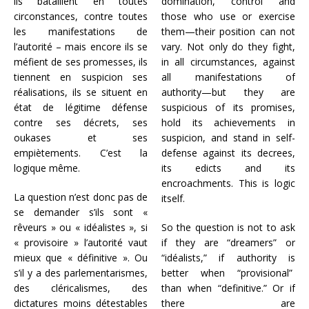
ils bataillent en toutes
domination, control and
circonstances, contre toutes
those who use or exercise
les manifestations de
them—their position can not
l’autorité – mais encore ils se
vary. Not only do they fight,
méfient de ses promesses, ils
in all circumstances, against
tiennent en suspicion ses
all manifestations of
réalisations, ils se situent en
authority—but they are
état de légitime défense
suspicious of its promises,
contre ses décrets, ses
hold its achievements in
oukases et ses
suspicion, and stand in self-
empiètements. C’est la
defense against its decrees,
logique même.
its edicts and its
encroachments. This is logic
La question n’est donc pas de
itself.
se demander s’ils sont «
rêveurs » ou « idéalistes », si
So the question is not to ask
« provisoire » l’autorité vaut
if they are “dreamers” or
mieux que « définitive ». Ou
“idéalists,” if authority is
s’il y a des parlementarismes,
better when “provisional”
des cléricalismes, des
than when “definitive.” Or if
dictatures moins détestables
there are