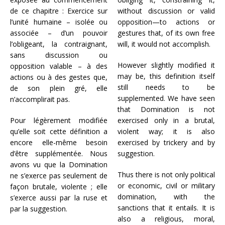
de ce chapitre : Exercice sur
without discussion or valid
l’unité humaine – isolée ou
opposition—to actions or
associée – d’un pouvoir
gestures that, of its own free
l’obligeant, la contraignant,
will, it would not accomplish.
sans discussion ou
However slightly modified it
opposition valable – à des
may be, this definition itself
actions ou à des gestes que,
still needs to be
de son plein gré, elle
supplemented. We have seen
n’accomplirait pas.
that Domination is not
Pour légèrement modifiée
exercised only in a brutal,
qu’elle soit cette définition a
violent way; it is also
encore elle-même besoin
exercised by trickery and by
d’être supplémentée. Nous
suggestion.
avons vu que la Domination
Thus there is not only political
ne s’exerce pas seulement de
or economic, civil or military
façon brutale, violente ; elle
domination, with the
s’exerce aussi par la ruse et
sanctions that it entails. It is
par la suggestion.
also a religious, moral,