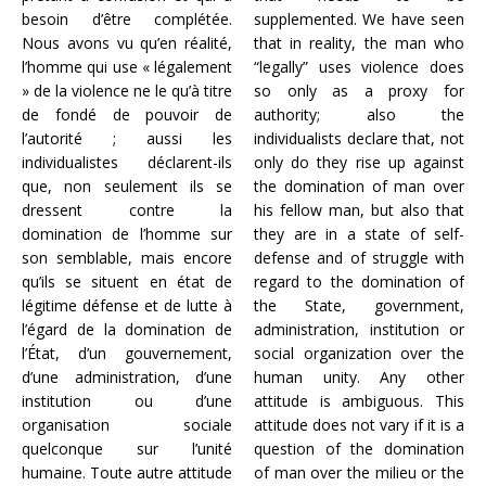
besoin d’être complétée.
supplemented. We have seen
Nous avons vu qu’en réalité,
that in reality, the man who
l’homme qui use « légalement
“legally” uses violence does
» de la violence ne le qu’à titre
so only as a proxy for
de fondé de pouvoir de
authority; also the
l’autorité ; aussi les
individualists declare that, not
individualistes déclarent-ils
only do they rise up against
que, non seulement ils se
the domination of man over
dressent contre la
his fellow man, but also that
domination de l’homme sur
they are in a state of self-
son semblable, mais encore
defense and of struggle with
qu’ils se situent en état de
regard to the domination of
légitime défense et de lutte à
the State, government,
l’égard de la domination de
administration, institution or
l’État, d’un gouvernement,
social organization over the
d’une administration, d’une
human unity. Any other
institution ou d’une
attitude is ambiguous. This
organisation sociale
attitude does not vary if it is a
quelconque sur l’unité
question of the domination
humaine. Toute autre attitude
of man over the milieu or the