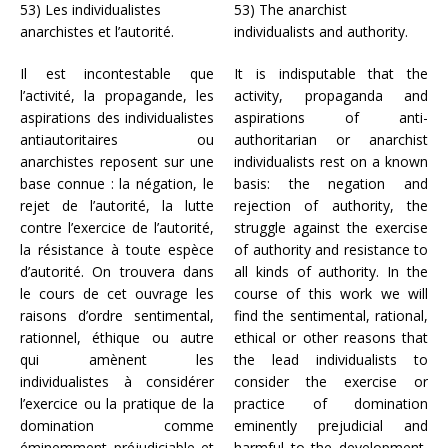
53) Les individualistes
53) The anarchist
anarchistes et l’autorité.
individualists and authority.
Il est incontestable que
It is indisputable that the
l’activité, la propagande, les
activity, propaganda and
aspirations des individualistes
aspirations of anti-
antiautoritaires ou
authoritarian or anarchist
anarchistes reposent sur une
individualists rest on a known
base connue : la négation, le
basis: the negation and
rejet de l’autorité, la lutte
rejection of authority, the
contre l’exercice de l’autorité,
struggle against the exercise
la résistance à toute espèce
of authority and resistance to
d’autorité. On trouvera dans
all kinds of authority. In the
le cours de cet ouvrage les
course of this work we will
raisons d’ordre sentimental,
find the sentimental, rational,
rationnel, éthique ou autre
ethical or other reasons that
qui amènent les
the lead individualists to
individualistes à considérer
consider the exercise or
l’exercice ou la pratique de la
practice of domination
domination comme
eminently prejudicial and
éminemment préjudiciable et
harmful to the development,