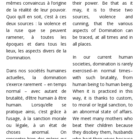
mêmes convaincus à l’origine
their power. Be that as it
de la réalité de leur pouvoir.
may, it is to these two
Quoi qu’il en soit, c’est à ces
sources, violence and
deux sources : la violence et
cunning, that the various
la ruse que se peuvent
aspects of Domination can
ramener, à toutes les
be traced, at all times and in
époques et dans tous les
all places.
lieux, les aspects divers de la
In our current human
Domination.
societies, domination is rarely
Dans nos sociétés humaines
exercised–in normal times–
actuelles, la domination
with such brutality, from
s’exerce rarement – en temps
human being to human being.
normal – avec autant de
When it is practiced in this
brutalité, d’être humain à être
way, it is thanks to custom,
humain. Lorsqu’elle se
to moral or legal sanction, to
pratique ainsi, c’est grâce à
an abnormal state of affairs.
l’usage, à la sanction morale
We meet many mothers who
ou légale, à un état de
beat their children because
choses anormal. On
they disobey them, husbands
rencontre bien des mères qui
who beat their wives because