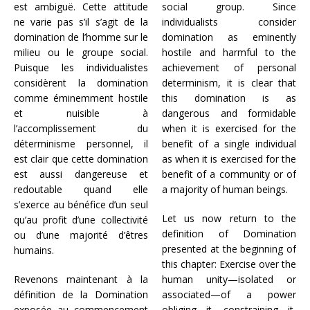
est ambiguë. Cette attitude
social group. Since
ne varie pas s’il s’agit de la
individualists consider
domination de l’homme sur le
domination as eminently
milieu ou le groupe social.
hostile and harmful to the
Puisque les individualistes
achievement of personal
considèrent la domination
determinism, it is clear that
comme éminemment hostile
this domination is as
et nuisible à
dangerous and formidable
l’accomplissement du
when it is exercised for the
déterminisme personnel, il
benefit of a single individual
est clair que cette domination
as when it is exercised for the
est aussi dangereuse et
benefit of a community or of
redoutable quand elle
a majority of human beings.
s’exerce au bénéfice d’un seul
Let us now return to the
qu’au profit d’une collectivité
definition of Domination
ou d’une majorité d’êtres
presented at the beginning of
humains.
this chapter: Exercise over the
Revenons maintenant à la
human unity—isolated or
définition de la Domination
associated—of a power
exposée au commencement
obliging it, constraining it,