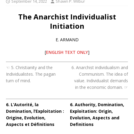
September 14, 2022
Shawn P. Wilbur
The Anarchist Individualist
Initiation
E. ARMAND
[
ENGLISH TEXT ONLY
]
☜ 5. Christianity and the
6. Anarchist individualism and
Individualistes. The pagan
Communism. The idea of
turn of mind.
value. Individualist demands
in the economic domain. ☞
6. L’Autorité, la
6. Authority, Domination,
Domination, l’Exploitation :
Exploitation: Origin,
Origine, Evolution,
Evolution, Aspects and
Aspects et Définitions
Definitions