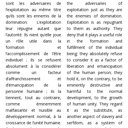
sont les adversaires de
the adversaries of
l’exploitation au même titre
exploitation just as they are
qu’ils sont les ennemis de la
the enemies of domination.
domination. L’exploitation
Exploitation is as repugnant
leur répugne autant que
to them as authority. They
l’autorité. Ils nient qu’elle joue
deny that it plays a useful role
un rôle utile dans la
in the formation and
formation et
fulfillment of the individual
l’accomplissement de l’être
being; they absolutely refuse
individuel ; ils se refusent
to consider it as a factor of
absolument à la considérer
liberation and emancipation
comme un facteur
of the human person; they
d’affranchissement et
hold it, on the contrary, to be
d’émancipation de la
eminently destructive and
personne humaine ; ils la
harmful to the normal
tiennent, tout au contraire,
development, to the growth
comme éminemment
of human unity. They regard
malfaisante et nuisible au
it as the substitute, as
développement normal, à la
another aspect of slavery and
croissance de l’unité humaine.
serfdom, as a system of