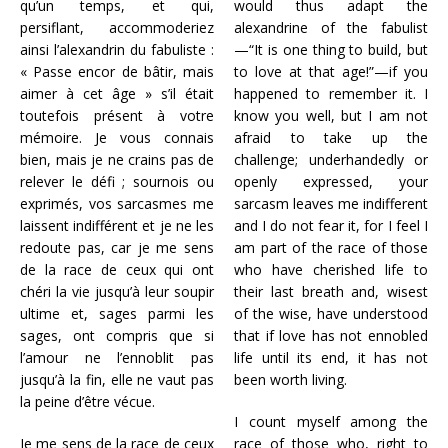
qu’un temps, et qui,
would thus adapt the
persiflant, accommoderiez
alexandrine of the fabulist
ainsi l’alexandrin du fabuliste :
—“It is one thing to build, but
« Passe encor de bâtir, mais
to love at that age!”—if you
aimer à cet âge » s’il était
happened to remember it. I
toutefois présent à votre
know you well, but I am not
mémoire. Je vous connais
afraid to take up the
bien, mais je ne crains pas de
challenge; underhandedly or
relever le défi ; sournois ou
openly expressed, your
exprimés, vos sarcasmes me
sarcasm leaves me indifferent
laissent indifférent et je ne les
and I do not fear it, for I feel I
redoute pas, car je me sens
am part of the race of those
de la race de ceux qui ont
who have cherished life to
chéri la vie jusqu’à leur soupir
their last breath and, wisest
ultime et, sages parmi les
of the wise, have understood
sages, ont compris que si
that if love has not ennobled
l’amour ne l’ennoblit pas
life until its end, it has not
jusqu’à la fin, elle ne vaut pas
been worth living.
la peine d’être vécue.
I count myself among the
Je me sens de la race de ceux
race of those who, right to