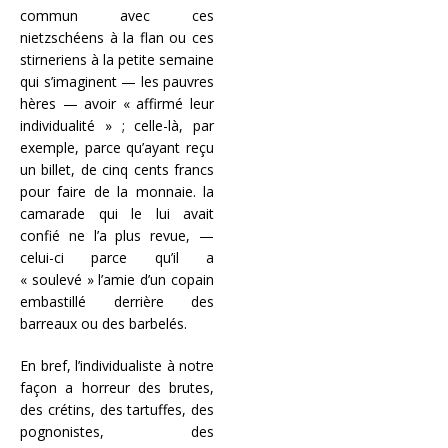
commun avec ces
nietzschéens à la flan ou ces
stirneriens à la petite semaine
qui s’imaginent — les pauvres
hères — avoir « affirmé leur
individualité » ; celle-là, par
exemple, parce qu’ayant reçu
un billet, de cinq cents francs
pour faire de la monnaie. la
camarade qui le lui avait
confié ne l’a plus revue, —
celui-ci parce qu’il a
« soulevé » l’amie d’un copain
embastillé derrière des
barreaux ou des barbelés.
En bref, l’individualiste à notre
façon a horreur des brutes,
des crétins, des tartuffes, des
pognonistes, des