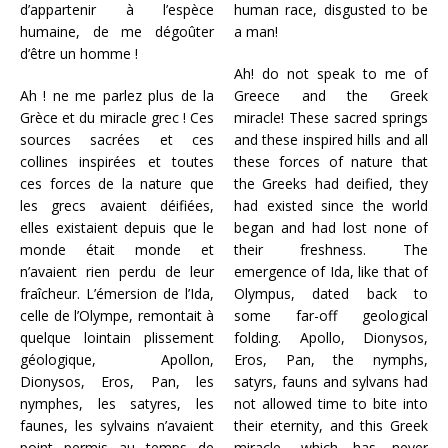
d’appartenir à l’espèce
human race, disgusted to be
humaine, de me dégoûter
a man!
d’être un homme !
Ah! do not speak to me of
Ah ! ne me parlez plus de la
Greece and the Greek
Grèce et du miracle grec ! Ces
miracle! These sacred springs
sources sacrées et ces
and these inspired hills and all
collines inspirées et toutes
these forces of nature that
ces forces de la nature que
the Greeks had deified, they
les grecs avaient déifiées,
had existed since the world
elles existaient depuis que le
began and had lost none of
monde était monde et
their freshness. The
n’avaient rien perdu de leur
emergence of Ida, like that of
fraîcheur. L’émersion de l’Ida,
Olympus, dated back to
celle de l’Olympe, remontait à
some far-off geological
quelque lointain plissement
folding. Apollo, Dionysos,
géologique, Apollon,
Eros, Pan, the nymphs,
Dionysos, Eros, Pan, les
satyrs, fauns and sylvans had
nymphes, les satyres, les
not allowed time to bite into
faunes, les sylvains n’avaient
their eternity, and this Greek
point permis au temps de
miracle, which has never