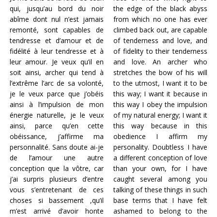
qui, jusqu’au bord du noir
the edge of the black abyss
abîme dont nul n’est jamais
from which no one has ever
remonté, sont capables de
climbed back out, are capable
tendresse et d’amour et de
of tenderness and love, and
fidélité à leur tendresse et à
of fidelity to their tenderness
leur amour. Je veux qu’il en
and love. An archer who
soit ainsi, archer qui tend à
stretches the bow of his will
l’extrême l’arc de sa volonté,
to the utmost, I want it to be
je le veux parce que j’obéis
this way; I want it because in
ainsi à l’impulsion de mon
this way I obey the impulsion
énergie naturelle, je le veux
of my natural energy; I want it
ainsi, parce qu’en cette
this way because in this
obéissance, j’affirme ma
obedience I affirm my
personnalité. Sans doute ai-je
personality. Doubtless I have
de l’amour une autre
a different conception of love
conception que la vôtre, car
than your own, for I have
j’ai surpris plusieurs d’entre
caught several among you
vous s’entretenant de ces
talking of these things in such
choses si bassement ,qu’il
base terms that I have felt
m’est arrivé d’avoir honte
ashamed to belong to the