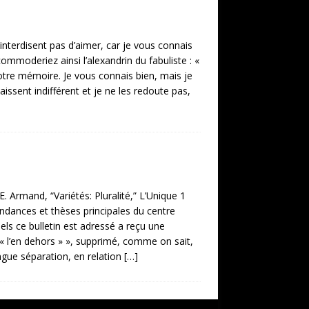
interdisent pas d’aimer, car je vous connais
ommoderiez ainsi l’alexandrin du fabuliste : «
votre mémoire. Je vous connais bien, mais je
issent indifférent et je ne les redoute pas,
E. Armand, “Variétés: Pluralité,” L’Unique 1
Tendances et thèses principales du centre
ls ce bulletin est adressé a reçu une
à « l’en dehors » », supprimé, comme on sait,
ongue séparation, en relation
[…]