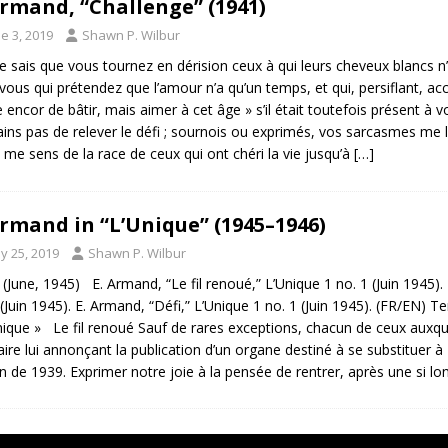
Armand, “Challenge” (1941)
e 3, 2019
Shawn P. Wilbur
Je sais que vous tournez en dérision ceux à qui leurs cheveux blancs n’
 vous qui prétendez que l’amour n’a qu’un temps, et qui, persiflant, acc
 encor de bâtir, mais aimer à cet âge » s’il était toutefois présent à 
ains pas de relever le défi ; sournois ou exprimés, vos sarcasmes me la
e me sens de la race de ceux qui ont chéri la vie jusqu’à
[…]
Armand in “L’Unique” (1945–1946)
y 25, 2019
Shawn P. Wilbur
 (June, 1945) E. Armand, “Le fil renoué,” L’Unique 1 no. 1 (Juin 1945). 
 (Juin 1945). E. Armand, “Défi,” L’Unique 1 no. 1 (Juin 1945). (FR/EN) 
nique » Le fil renoué Sauf de rares exceptions, chacun de ceux auxque
laire lui annonçant la publication d’un organe destiné à se substituer 
fin de 1939. Exprimer notre joie à la pensée de rentrer, après une si l