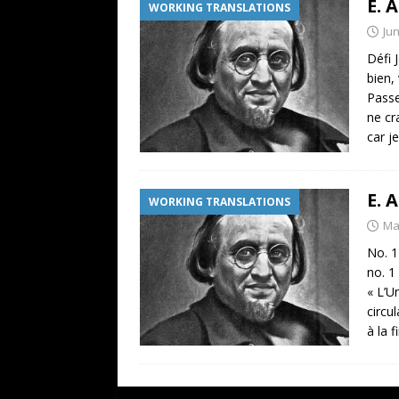
E. 
WORKING TRANSLATIONS
Jun
Défi 
bien,
Passe
ne cr
car j
E. 
WORKING TRANSLATIONS
Ma
No. 1
no. 1
« L’U
circu
à la 