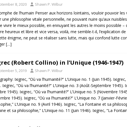
ptember 8, 2020
Shawn P. Wilbur
iomphe de l’humain Penser aux horizons lointains, vouloir pouvoir les 
r une philosophie vitale personnelle, ne pouvant nuire qu’aux nuisibles
de vivre le mieux possible, en ennuyant les autres le moins possible – q
re heureux et libre et vice versa, voilà, me semble-t-il, l’explication d
cette énigme, ne peut se réaliser sans lutte, mais qui confond lutte con
ger
[…]
grec (Robert Collino) in l’Unique (1946-1947)
ptember 5, 2019
Shawn P. Wilbur
ography: Ixigrec, “Où va l’humanité?” L’Unique no. 1 (Juin 1945). Ixigrec,
. Ixigrec, “Où va l’humanité?” L’Unique no. 3 (Août-Septembre 1945). Ix
bre 1945). Ixigrec, “Où va l’humanité?” L’Unique no. 5 (Novembre 1945)
mbre 1945). Ixigrec, “Où va l’humanité?” L’Unique no. 7 (Janvier-Févrie
sophie,” L’Unique no. 9 (Avril 1946). Ixigrec, “La Fontaine et sa philoso
ine et sa philosophie,” L’Unique no. 11 (Juin 1946). Ixigrec, “La Fonta