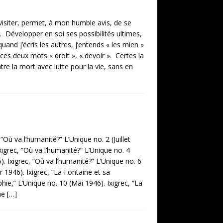
visiter, permet, à mon humble avis, de se
. Développer en soi ses possibilités ultimes,
uand j’écris les autres, j’entends « les mien »
e ces deux mots « droit », « devoir ». Certes la
tre la mort avec lutte pour la vie, sans en
 “Où va l’humanité?” L’Unique no. 2 (Juillet
igrec, “Où va l’humanité?” L’Unique no. 4
. Ixigrec, “Où va l’humanité?” L’Unique no. 6
r 1946). Ixigrec, “La Fontaine et sa
phie,” L’Unique no. 10 (Mai 1946). Ixigrec, “La
ine
[…]