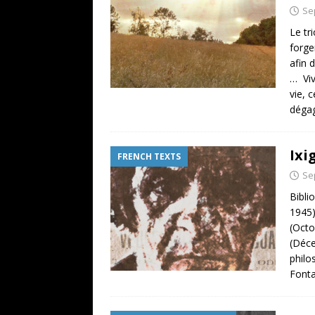
Se
Le tr
forge
afin 
… Viv
vie, 
déga
Ixi
FRENCH TEXTS
Se
Bibli
1945)
(Octo
(Déce
philo
Fonta