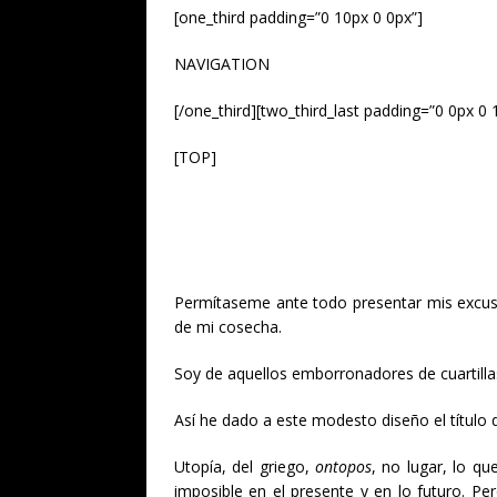
[one_third padding=”0 10px 0 0px”]
NAVIGATION
[/one_third][two_third_last padding=”0 0px 0 
[TOP]
Permítaseme ante todo presentar mis excu
de mi cosecha.
Soy de aquellos emborronadores de cuartillas,
Así he dado a este modesto diseño el título
Utopía, del griego,
ontopos
, no lugar, lo qu
imposible en el presente y en lo futuro. P