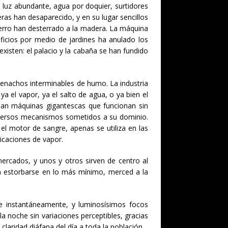
 y luz abundante, agua por doquier, surtidores
eras han desaparecido, y en su lugar sencillos
hierro han desterrado a la madera. La máquina
ficios por medio de jardines ha anulado los
xisten: el palacio y la cabaña se han fundido
 penachos interminables de humo. La industria
a el vapor, ya el salto de agua, o ya bien el
ijan máquinas gigantescas que funcionan sin
 diversos mecanismos sometidos a su dominio.
 el motor de sangre, apenas se utiliza en las
icaciones de vapor.
ercados, y unos y otros sirven de centro al
n estorbarse en lo más mínimo, merced a la
se instantáneamente, y luminosísimos focos
la noche sin variaciones perceptibles, gracias
laridad diáfana del día a toda la población.