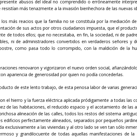
 presente abusos del ideal no comprendido o erróneamente interpre
 resistían más tenazmente a la invasión bienhechora de las nuevas i
 los más reacios que la familia no se constituía por la mediación d
ntación de sus actos por otros ciudadanos impuesta, que el product
te de todos ellos; que no necesitaba, en fin, la sociedad, ni de padres
bles, ni de administradores convertidos en verdaderos señores y 
 postre, como pasa todo lo corrompido, con la maldición de la h
aciones renovaron y vigorizaron el nuevo orden social, afianzándolo por
on apariencia de generosidad por quien no podía concederlas.
oducto de este lento trabajo, de esta penosa labor de varias generac
son el hierro y la fuerza eléctrica aplicada pródigamente a todas las
ez de las habitaciones, el reducido espacio y el acotamiento de las 
caprichosa alineación de las calles, todos los restos del sistema anti
es edificios perfectamente alineados, separados por pequeños jardin
a exclusivamente a las viviendas y al otro lado se ven tan sólo inmens
rmoso y grandilocuente de todas aquellas manifestaciones de la ac