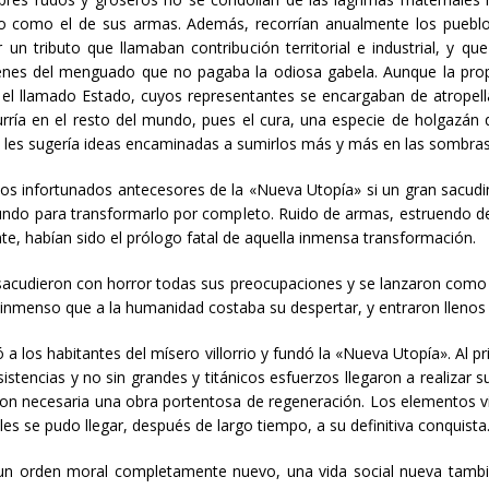
como el de sus armas. Además, recorrían anualmente los pueblos, 
un tributo que llamaban contribución territorial e industrial, y qu
ienes del menguado que no pagaba la odiosa gabela. Aunque la pro
 el llamado Estado, cuyos representantes se encargaban de atropella
rría en el resto del mundo, pues el cura, una especie de holgazán q
ólo les sugería ideas encaminadas a sumirlos más y más en las sombras
 los infortunados antecesores de la «Nueva Utopía» si un gran sacudim
mundo para transformarlo por completo. Ruido de armas, estruendo d
, habían sido el prólogo fatal de aquella inmensa transformación.
 sacudieron con horror todas sus preocupaciones y se lanzaron como 
 inmenso que a la humanidad costaba su despertar, y entraron llenos 
 los habitantes del mísero villorrio y fundó la «Nueva Utopía». Al p
istencias y no sin grandes y titánicos esfuerzos llegaron a realizar su
eron necesaria una obra portentosa de regeneración. Los elementos
es se pudo llegar, después de largo tiempo, a su definitiva conquista
n orden moral completamente nuevo, una vida social nueva tambié