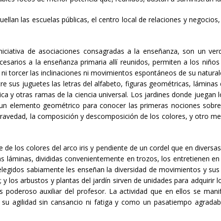
uellan las escuelas públicas, el centro local de relaciones y negocios
iniciativa de asociaciones consagradas a la enseñanza, son un ve
arios a la enseñanza primaria allí reunidos, permiten a los niños 
d ni torcer las inclinaciones ni movimientos espontáneos de su natura
ntre sus juguetes las letras del alfabeto, figuras geométricas, lámin
tmética y otras ramas de la ciencia universal. Los jardines donde jueg
un elemento geométrico para conocer las primeras nociones sobre la
 gravedad, la composición y descomposición de los colores, y otro m
 de los colores del arco iris y pendiente de un cordel que en diversas 
. Las láminas, divididas convenientemente en trozos, los entretienen e
 elegidos sabiamente les enseñan la diversidad de movimientos y sus
y los arbustos y plantas del jardín sirven de unidades para adquirir 
s poderoso auxiliar del profesor. La actividad que en ellos se manif
 su agilidad sin cansancio ni fatiga y como un pasatiempo agradabil