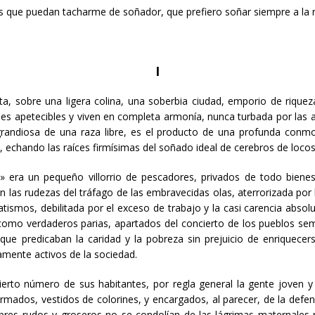
s que puedan tacharme de soñador, que prefiero soñar siempre a la
I
nta, sobre una ligera colina, una soberbia ciudad, emporio de rique
es apetecibles y viven en completa armonía, nunca turbada por las 
randiosa de una raza libre, es el producto de una profunda conm
, echando las raíces firmísimas del soñado ideal de cerebros de locos
 era un pequeño villorrio de pescadores, privados de todo bienest
n las rudezas del tráfago de las embravecidas olas, aterrorizada po
tismos, debilitada por el exceso de trabajo y la casi carencia absol
s como verdaderos parias, apartados del concierto de los pueblos semic
e predicaban la caridad y la pobreza sin prejuicio de enriquecers
mente activos de la sociedad.
ierto número de sus habitantes, por regla general la gente joven y 
mados, vestidos de colorines, y encargados, al parecer, de la defen
res rudos y groseros no se condolían de las lágrimas maternales 