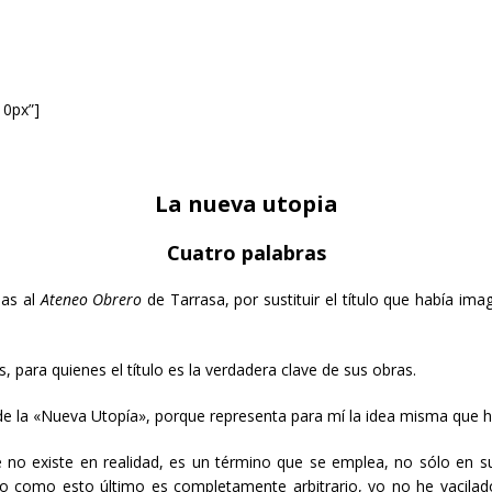
10px”]
La nueva utopia
Cuatro palabras
sas al
Ateneo Obrero
de Tarrasa, por sustituir el título que había im
 para quienes el título es la verdadera clave de sus obras.
 de la «Nueva Utopía», porque representa para mí la idea misma que 
e no existe en realidad, es un término que se emplea, no sólo en su 
ero como esto último es completamente arbitrario, yo no he vacila