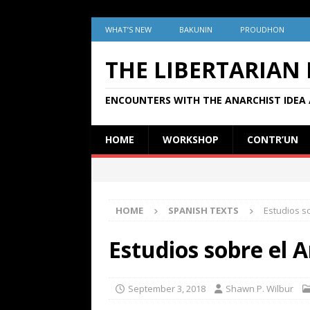
WHAT’S NEW
BAKUNIN
PROUDHON
THE LIBERTARIAN
ENCOUNTERS WITH THE ANARCHIST IDEA 
HOME
WORKSHOP
CONTR’UN
HOME
SPANISH TEXTS
Estudios s
Estudios sobre el 
September 3, 2018
Shawn P. Wilbur