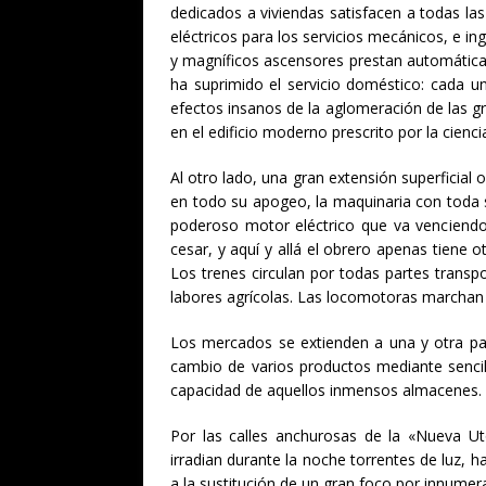
dedicados a viviendas satisfacen a todas las 
eléctricos para los servicios mecánicos, e in
y magníficos ascensores prestan automáticame
ha suprimido el servicio doméstico: cada u
efectos insanos de la aglomeración de las gr
en el edificio moderno prescrito por la cienci
Al otro lado, una gran extensión superficial
en todo su apogeo, la maquinaria con toda su
poderoso motor eléctrico que va venciendo 
cesar, y aquí y allá el obrero apenas tiene
Los trenes circulan por todas partes transpo
labores agrícolas. Las locomotoras marchan 
Los mercados se extienden a una y otra par
cambio de varios productos mediante senci
capacidad de aquellos inmensos almacenes.
Por las calles anchurosas de la «Nueva Ut
irradian durante la noche torrentes de luz, h
a la sustitución de un gran foco por innumer