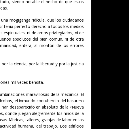
tado, siendo notable el hecho de que estos
deas.
e una mogiganga ridícula, que los ciudadanos
or tenía perfecto derecho a todos los medios
 espirituales, ni de amos privilegiados, ni de
dueños absolutos del bien común, ni de otra
umanidad, entera, al montón de los errores
 la ciencia, por la libertad y por la justicia
iones mil veces bendita.
 combinaciones maravillosas de la mecánica. El
alcobas, el inmundo contubernio del basurero
guo han desaparecido en absoluto de la «Nueva
es, donde juegan alegremente los niños de la
as fábricas, talleres, granjas de labor en las
tividad humana, del trabajo. Los edificios