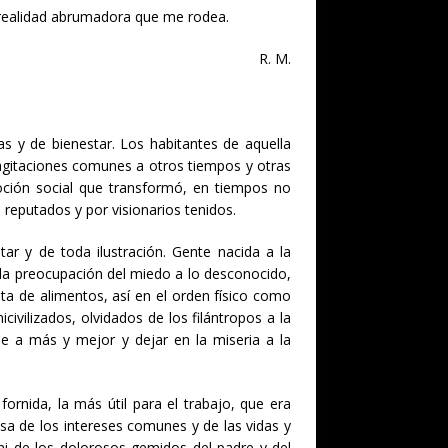
 realidad abrumadora que me rodea.
R. M.
zas y de bienestar. Los habitantes de aquella
agitaciones comunes a otros tiempos y otras
oción social que transformó, en tiempos no
 reputados y por visionarios tenidos.
ar y de toda ilustración. Gente nacida a la
r la preocupación del miedo a lo desconocido,
uta de alimentos, así en el orden físico como
ivilizados, olvidados de los filántropos a la
e a más y mejor y dejar en la miseria a la
fornida, la más útil para el trabajo, que era
sa de los intereses comunes y de las vidas y
ni de los dolorosos gemidos del padre y del