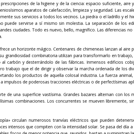
prescripciones de la higiene y de la ciencia: espacio suficiente, aire
geniosísimos aparatos de calefacción, limpieza y seguridad. Las escal
nte sus servicios a todos los vecinos. La piedra o el ladrillo y el 
no puede servirse a sí mismo sin molestia. La separación de los edi
andes ciudades. Todo es nuevo, bello, magnífico. Las diferencias no e
a.
 ofrece un horizonte mágico. Centenares de chimeneas lanzan al aire
 grandiosidad combinatoria utilizan para transformarlo en trabajo, y
al carbón y desterrándolo de las fábricas. Inmensos edificios cob
 otro trabajo que el de dirigir y observar la marcha ordenada de los
rtando los productos de aquella colosal industria. La fuerza animal,
a impulsos de poderosas tracciones eléctricas o de perfectísimas apl
te de una superficie vastísima. Grandes bazares alternan con los m
llísimas combinaciones. Los concurrentes se mueven libremente, si
opía» circulan numerosos tranvías eléctricos que pueden detener
aces intensos que compiten con la intensidad solar. Se pasa del día a 
ables focos de menor potencia que, reunidos, bastan a suministran la c