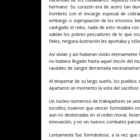
hermano. Su corazón era de acero tan duro 
hombres con el encargo especial de cobrar 
embargo o expropiación de los irrisorios b
castigado el robo, nada de esto rezaba con
sabían los pobres pescadores de lo que ocu
fieles, ninguna ilustración les aportaba y s
Así vivían y así hubieran vivido eternamente
no hubiera llegado hasta aquel rincón del 
raudales de sangre derramada necesariamente
Al despertar de su largo sueño, los pueblos
Apartaron un momento la vista del sacrificio
Un núcleo numeroso de trabajadores se unió a
escollos; tuvieron que vencer formidables res
aun no desterradas en el orden moral, hici
innovación, y no sin nuevos combates parcial
Lentamente fue formándose, a la vez que u