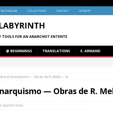
MUTUALISM
COLLECTIONS
CONTACT
DONATE
 LABYRINTH
/ TOOLS FOR AN ANARCHIST ENTENTE
@ BEGINNINGS
TRANSLATIONS
E. ARMAND
obre el Anarquismo — Obras de R. Mella — III
Anarquismo — Obras de R. Mel
Spanish texts