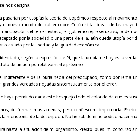
se nos designa.
ía pasarían por utopías la teoría de Copérnico respecto al movimiento d
 y el nuevo mundo descubierto por Colón; si las ideas de las mayorí
emancipación del tercer estado, el gobierno representativo, la democ
eptado por la sociedad o una parte de ella, aún queda utopía por de
arto estado por la libertad y la igualdad económica.
videnciado, según la expresión de Pí, que la utopía de hoy es la ve
diata de un tiempo relativamente próximo.
del indiferente y de la burla necia del preocupado, tomo por lema u
an grandes verdades negadas sistemáticamente por el error.
 me haya permitido dar a este bosquejo todo el colorido de que es susc
menos, de formas más amenas, pero confieso mi impotencia. Escrito
s la monotonía de la descripción. No he sabido ni he podido hacer má
ivirá hasta la anulación de mi organismo. Presto, pues, mi concurso si