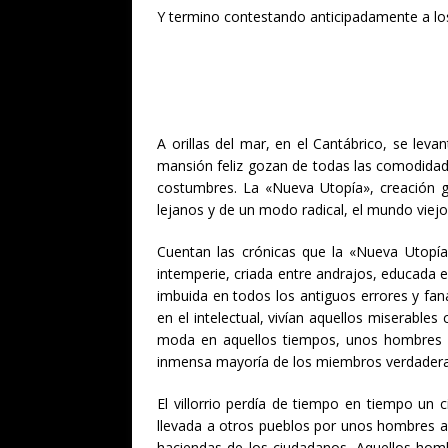
Y termino contestando anticipadamente a lo
A orillas del mar, en el Cantábrico, se leva
mansión feliz gozan de todas las comodidad
costumbres. La «Nueva Utopía», creación g
lejanos y de un modo radical, el mundo viejo
Cuentan las crónicas que la «Nueva Utopía»
intemperie, criada entre andrajos, educada e
imbuida en todos los antiguos errores y fana
en el intelectual, vivían aquellos miserable
moda en aquellos tiempos, unos hombres qu
inmensa mayoría de los miembros verdadera
El villorrio perdía de tiempo en tiempo un c
llevada a otros pueblos por unos hombres ar
haciendas de los ciudadanos. Aquellos homb