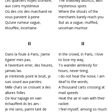
Les quartiers noyés d’ombre,
The shadowy districts, with
aux coins mystérieux
mysterious spots
Où des cris des marchand ne
Where the shouts of the
vous parvient à peine
merchants barely reach you
Qu’une rumeur vague,
But as a vague, muffled,
étouffée, incertaine.
uncertain murmur.
II
II
Dans la foule à Paris, j’aime
In the crowd, in Paris, I love
égarer mes pas,
to lose my way,
A l’aventure errer, des heures,
To wander aimlessly for
jamais las.
hours, never tiring.
Je n’entends point le bruit, je
I do not hear the noise; I am
suis sourd aux paroles;
deaf to the words;
Mille chars se croisant à des
A thousand carts crossing at
allures folles
mad speeds
De leur tapage en vain
Heat the air in vain with their
échauffent-ils les airs :
racket:
Je me sens, parmi tant de
I feel myself, among so much