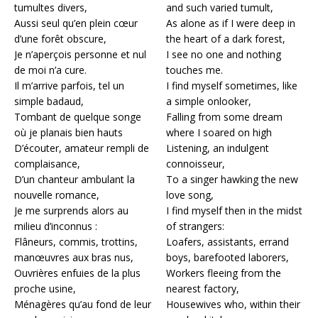
tumultes divers,
and such varied tumult,
Aussi seul qu’en plein cœur
As alone as if I were deep in
d’une forêt obscure,
the heart of a dark forest,
Je n’aperçois personne et nul
I see no one and nothing
de moi n’a cure.
touches me.
Il m’arrive parfois, tel un
I find myself sometimes, like
simple badaud,
a simple onlooker,
Tombant de quelque songe
Falling from some dream
où je planais bien hauts
where I soared on high
D’écouter, amateur rempli de
Listening, an indulgent
complaisance,
connoisseur,
D’un chanteur ambulant la
To a singer hawking the new
nouvelle romance,
love song,
Je me surprends alors au
I find myself then in the midst
milieu d’inconnus :
of strangers:
Flâneurs, commis, trottins,
Loafers, assistants, errand
manœuvres aux bras nus,
boys, barefooted laborers,
Ouvrières enfuies de la plus
Workers fleeing from the
proche usine,
nearest factory,
Ménagères qu’au fond de leur
Housewives who, within their