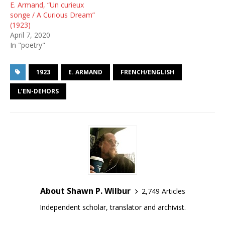
E. Armand, “Un curieux
songe / A Curious Dream”
(1923)
April 7, 2020
In "poetry"
1923
E. ARMAND
FRENCH/ENGLISH
L’EN-DEHORS
About Shawn P. Wilbur
2,749 Articles
Independent scholar, translator and archivist.