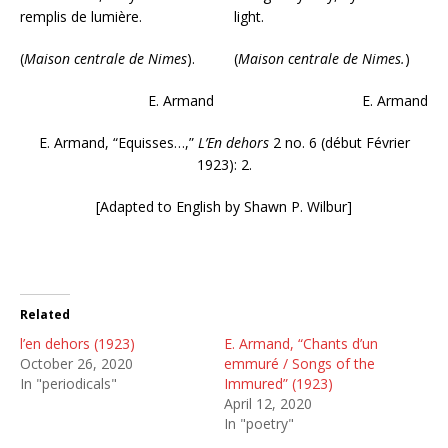
remplis de lumière.
light.
(
Maison centrale de Nimes
).
(
Maison centrale de Nimes.
)
E. Armand
E. Armand
E. Armand, “Equisses…,”
L’En dehors
2 no. 6 (début Février
1923): 2.
[Adapted to English by Shawn P. Wilbur]
Related
l’en dehors (1923)
E. Armand, “Chants d’un
October 26, 2020
emmuré / Songs of the
In "periodicals"
Immured” (1923)
April 12, 2020
In "poetry"