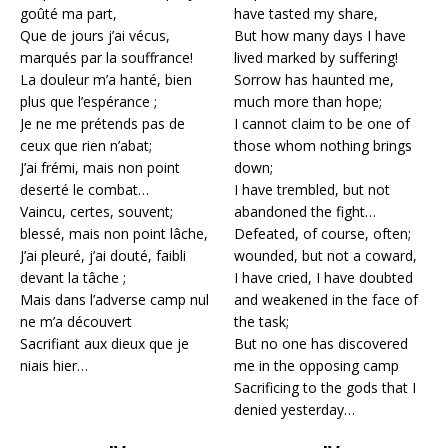
goûté ma part,
have tasted my share,
Que de jours j’ai vécus,
But how many days I have
marqués par la souffrance!
lived marked by suffering!
La douleur m’a hanté, bien
Sorrow has haunted me,
plus que l’espérance ;
much more than hope;
Je ne me prétends pas de
I cannot claim to be one of
ceux que rien n’abat;
those whom nothing brings
J’ai frémi, mais non point
down;
deserté le combat…
I have trembled, but not
Vaincu, certes, souvent;
abandoned the fight…
blessé, mais non point lâche,
Defeated, of course, often;
J’ai pleuré, j’ai douté, faibli
wounded, but not a coward,
devant la tâche ;
I have cried, I have doubted
Mais dans l’adverse camp nul
and weakened in the face of
ne m’a découvert
the task;
Sacrifiant aux dieux que je
But no one has discovered
niais hier…
me in the opposing camp
Sacrificing to the gods that I
denied yesterday…