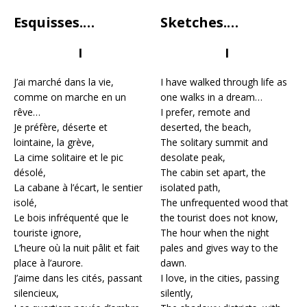
Esquisses.…
Sketches.…
I
I
J’ai marché dans la vie,
I have walked through life as
comme on marche en un
one walks in a dream…
rêve…
I prefer, remote and
Je préfère, déserte et
deserted, the beach,
lointaine, la grève,
The solitary summit and
La cime solitaire et le pic
desolate peak,
désolé,
The cabin set apart, the
La cabane à l’écart, le sentier
isolated path,
isolé,
The unfrequented wood that
Le bois infréquenté que le
the tourist does not know,
touriste ignore,
The hour when the night
L’heure où la nuit pâlit et fait
pales and gives way to the
place à l’aurore.
dawn.
J’aime dans les cités, passant
I love, in the cities, passing
silencieux,
silently,