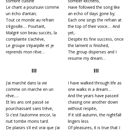
sombre cuisine
somber kitchens,
Le chant a poursuivi comme
Have followed the song like
un écho d’antan;
an echo of days gone by;
Tout ce monde au refrain
Each one sings the refrain at
s’égosille.… Pourtant,
the top of their voice.… And
Malgré son beau succès, la
yet,
complainte s’achève,
Despite its fine success, once
Le groupe s’éparpille et je
the lament is finished,
reprends mon rêve…
The group disperses and I
resume my dream…
III
III
J’ai marché dans la vie
I have walked through life as
comme on marche en un
one walks in a dream…
rêve.….
And the years have passed
Et les ans ont passé se
chasing one another down
pourchassant sans trêve,
without respite,
Si c’est l’automne encor, la
If it still autumn, the nightfall
nuit tombe moins tard.
lingers less.
De plaisirs s’il est vrai que j’ai
Of pleasures, it is true that I