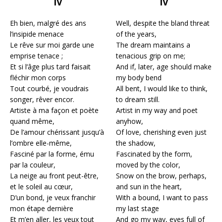
IV
IV
Eh bien, malgré des ans
Well, despite the bland threat
l’insipide menace
of the years,
Le rêve sur moi garde une
The dream maintains a
emprise tenace ;
tenacious grip on me;
Et si l’âge plus tard faisait
And if, later, age should make
fléchir mon corps
my body bend
Tout courbé, je voudrais
All bent, I would like to think,
songer, rêver encor.
to dream still.
Artiste à ma façon et poète
Artist in my way and poet
quand même,
anyhow,
De l’amour chérissant jusqu’à
Of love, cherishing even just
l’ombre elle-même,
the shadow,
Fasciné par la forme, ému
Fascinated by the form,
par la couleur,
moved by the color,
La neige au front peut-être,
Snow on the brow, perhaps,
et le soleil au cœur,
and sun in the heart,
D’un bond, je veux franchir
With a bound, I want to pass
mon étape dernière
my last stage
Et m’en aller, les yeux tout
And go my way, eyes full of