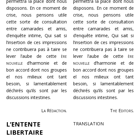
permettra la place dont nous
permettra la place dont nous
disposons. En ce moment de
disposons. En ce moment de
crise, nous pensons utile
crise, nous pensons utile
cette sorte de consultation
cette sorte de consultation
entre camarades et amis,
entre camarades et amis,
d’enquête intime, Qui sait si
d’enquête intime, Qui sait si
l’insertion de ces impressions
l’insertion de ces impressions
ne contribuera pas à taire se
ne contribuera pas à taire se
lever l’aube de cette
ère
lever l’aube de cette
ère
nouvelle
d’harmonie et de
nouvelle
d’harmonie et de
bon accord dont nos groupes
bon accord dont nos groupes
el nos milieux ont tant
el nos milieux ont tant
besoin, si lamentablement
besoin, si lamentablement
déchirés qu’ils sont par les
déchirés qu’ils sont par les
discussions intestines.
discussions intestines.
La Rédaction.
The Editors.
L’ENTENTE
TRANSLATION
LIBERTAIRE