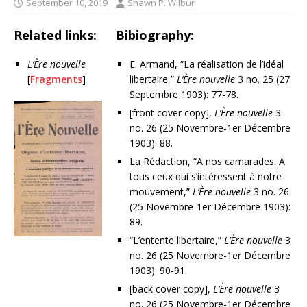
September 10, 2019
Shawn P. Wilbur
Related links:
Bibiography:
L’Ère nouvelle
E. Armand, “La réalisation de l’idéal
[
Fragments
]
libertaire,”
L’Ère nouvelle
3 no. 25 (27
Septembre 1903): 77-78.
[front cover copy],
L’Ère nouvelle
3
no. 26 (25 Novembre-1er Décembre
1903): 88.
La Rédaction, “A nos camarades. A
tous ceux qui s’intéressent à notre
mouvement,”
L’Ère nouvelle
3 no. 26
(25 Novembre-1er Décembre 1903):
89.
“L’entente libertaire,”
L’Ère nouvelle
3
no. 26 (25 Novembre-1er Décembre
1903): 90-91.
[back cover copy],
L’Ère nouvelle
3
no. 26 (25 Novembre-1er Décembre