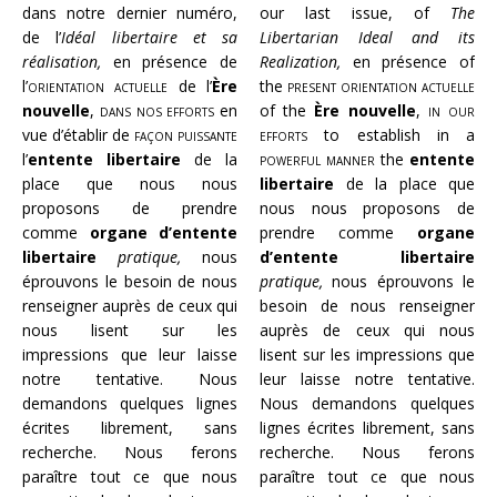
dans notre dernier numéro,
our last issue, of
The
de l’
Idéal libertaire et sa
Libertarian Ideal and its
réalisation,
en présence de
Realization,
en présence of
l’
orientation actuelle
de l’
Ère
the
present orientation actuelle
nouvelle
,
dans nos efforts
en
of the
Ère nouvelle
,
in our
vue d’établir de
façon puissante
efforts
to establish in a
l’
entente libertaire
de la
powerful manner
the
entente
place que nous nous
libertaire
de la place que
proposons de prendre
nous nous proposons de
comme
organe d’entente
prendre comme
organe
libertaire
pratique,
nous
d’entente libertaire
éprouvons le besoin de nous
pratique,
nous éprouvons le
renseigner auprès de ceux qui
besoin de nous renseigner
nous lisent sur les
auprès de ceux qui nous
impressions que leur laisse
lisent sur les impressions que
notre tentative. Nous
leur laisse notre tentative.
demandons quelques lignes
Nous demandons quelques
écrites librement, sans
lignes écrites librement, sans
recherche. Nous ferons
recherche. Nous ferons
paraître tout ce que nous
paraître tout ce que nous