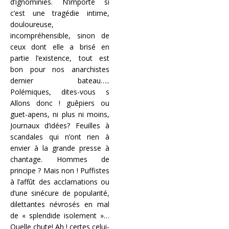
d’ignominies. N’importe si
c’est une tragédie intime,
douloureuse,
incompréhensible, sinon de
ceux dont elle a brisé en
partie l’existence, tout est
bon pour nos anarchistes
dernier bateau…..
Polémiques, dites-vous s
Allons donc ! guêpiers ou
guet-apens, ni plus ni moins,
Journaux d’idées? Feuilles à
scandales qui n’ont rien à
envier à la grande presse à
chantage. Hommes de
principe ? Mais non ! Puffistes
à l’affût des acclamations ou
d’une sinécure de popularité,
dilettantes névrosés en mal
de « splendide isolement »…
Quelle chute! Ah ! certes celui-