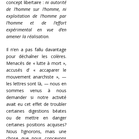
concept libertaire :
ni autorité
de l’homme sur l’homme, ni
exploitation
de
l’homme par
l’homme
et de l’effort
expérimental
en vue d’en
amener la réalisation
.
Il n’en a pas fallu davantage
pour déchaîner les colères.
Menacés de « lutte à mort »,
accusés d’ « accaparer le
mouvement anarchiste », —
les lettres sont là, — nous en
sommes venus à nous
demander si notre activité
avait eu cet effet de troubler
certaines digestions béates
ou de mettre en danger
certaines positions acquises?
Nous l’ignorons, mais une
chose que nous concevons