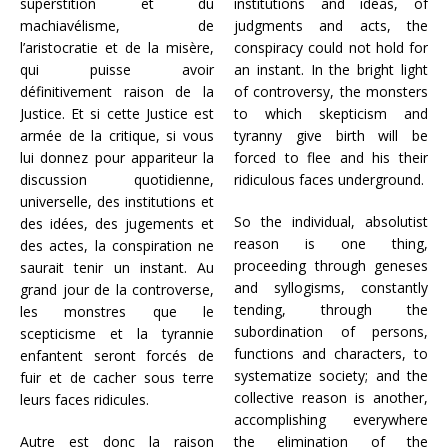
superstition et du
institutions and ideas, of
machiavélisme, de
judgments and acts, the
l’aristocratie et de la misère,
conspiracy could not hold for
qui puisse avoir
an instant. In the bright light
définitivement raison de la
of controversy, the monsters
Justice. Et si cette Justice est
to which skepticism and
armée de la critique, si vous
tyranny give birth will be
lui donnez pour appariteur la
forced to flee and his their
discussion quotidienne,
ridiculous faces underground.
universelle, des institutions et
So the individual, absolutist
des idées, des jugements et
reason is one thing,
des actes, la conspiration ne
proceeding through geneses
saurait tenir un instant. Au
and syllogisms, constantly
grand jour de la controverse,
tending, through the
les monstres que le
subordination of persons,
scepticisme et la tyrannie
functions and characters, to
enfantent seront forcés de
systematize society; and the
fuir et de cacher sous terre
collective reason is another,
leurs faces ridicules.
accomplishing everywhere
Autre est donc la raison
the elimination of the