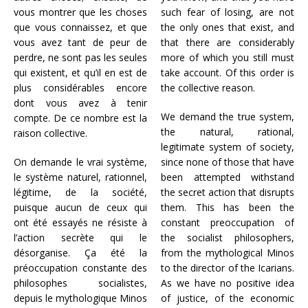
vous montrer que les choses
such fear of losing, are not
que vous connaissez, et que
the only ones that exist, and
vous avez tant de peur de
that there are considerably
perdre, ne sont pas les seules
more of which you still must
qui existent, et qu’il en est de
take account. Of this order is
plus considérables encore
the collective reason.
dont vous avez à tenir
We demand the true system,
compte. De ce nombre est la
the natural, rational,
raison collective.
legitimate system of society,
On demande le vrai système,
since none of those that have
le système naturel, rationnel,
been attempted withstand
légitime, de la société,
the secret action that disrupts
puisque aucun de ceux qui
them. This has been the
ont été essayés ne résiste à
constant preoccupation of
l’action secrète qui le
the socialist philosophers,
désorganise. Ça été la
from the mythological Minos
préoccupation constante des
to the director of the Icarians.
philosophes socialistes,
As we have no positive idea
depuis le mythologique Minos
of justice, of the economic