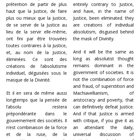
prétention de partir de plus
entirely contrary to Justice,
haut que la Justice, de faire
and have, in the name of
plus ou mieux que la Justice,
Justice, been eliminated. they
de se servir de la Justice au
are creations of individual
lieu de la servir elle-même,
absolutism, disguised behind
ont fini par être trouvées
the mask of Divinity.
toutes contraires à la Justice,
And it will be the same as
et, au nom de la Justice,
long as absolutist thought
éliminées. Ce sont des
remains dominant in the
créations de l’absolutisme
government of societies. It is
individuel, déguisées sous le
not the combination of force
masque de la Divinité.
and fraud, of superstition and
Et il en sera de même aussi
Machiavellianism, of
longtemps que la pensée de
aristocracy and poverty, that
l’absolu restera
can definitively defeat Justice.
prépondérante dans le
And if that Justice is armed
gouvernement des sociétés. Il
with critique, if you give it as
n’est combinaison de la force
an attendant the daily,
et de la ruse, de la
universal discussion of