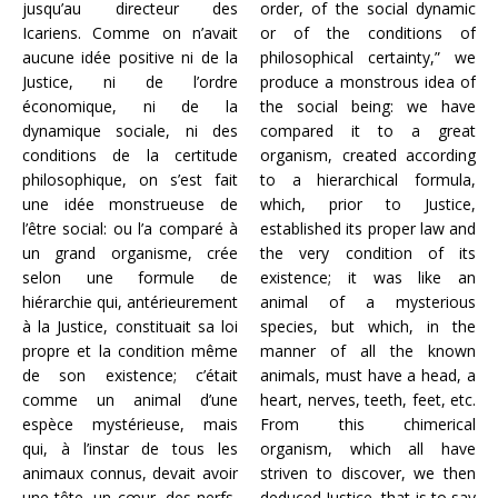
jusqu’au directeur des
order, of the social dynamic
Icariens. Comme on n’avait
or of the conditions of
aucune idée positive ni de la
philosophical certainty,” we
Justice, ni de l’ordre
produce a monstrous idea of
économique, ni de la
the social being: we have
dynamique sociale, ni des
compared it to a great
conditions de la certitude
organism, created according
philosophique, on s’est fait
to a hierarchical formula,
une idée monstrueuse de
which, prior to Justice,
l’être social: ou l’a comparé à
established its proper law and
un grand organisme, crée
the very condition of its
selon une formule de
existence; it was like an
hiérarchie qui, antérieurement
animal of a mysterious
à la Justice, constituait sa loi
species, but which, in the
propre et la condition même
manner of all the known
de son existence; c’était
animals, must have a head, a
comme un animal d’une
heart, nerves, teeth, feet, etc.
espèce mystérieuse, mais
From this chimerical
qui, à l’instar de tous les
organism, which all have
animaux connus, devait avoir
striven to discover, we then
une tête, un cœur, des nerfs,
deduced Justice, that is to say