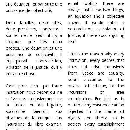
equal footing: there are
une équation, et par suite une
always just these two things,
puissance de collectivité.
an equation and a collective
Deux familles, deux cités,
power. It would entail a
deux provinces, contractent
contradiction, a violation of
sur le même pied : il n’y a
Justice, if there was anything
toujours que ces deux
else.
choses, une équation et une
This is the reason why every
puissance de collectivité. Il
institution, every decree that
impliquerait contradiction,
does not arise exclusively
violation de la Justice, qu’il y
from Justice and equality,
eût autre chose.
soon succumbs to the
C’est pour cela que toute
attacks of critique, to the
institution, tout décret qui ne
incursions of free
relève pas exclusivement de
examination. For just as in
la Justice et de l’égalité,
nature every existence can be
succombe bientôt aux
rejected in the name of
attaques de la critique, aux
dignity and liberty, so in
incursions du libre examen.
society every establishment