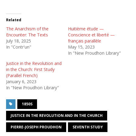
Related
The Anarchism of the
Huitième étude —
Encounter: The Texts
Conscience et liberté —
July 18, 2025
français parallèle
In "Contr'un"
May 15, 2023
In "New Proudhon Library"
Justice in the Revolution and
in the Church: First Study
(Parallel French)
January 6, 2023
In "New Proudhon Library"
1850S
JUSTICE IN THE REVOLUTION AND IN THE CHURCH
PIERRE-JOSEPH PROUDHON
SEVENTH STUDY