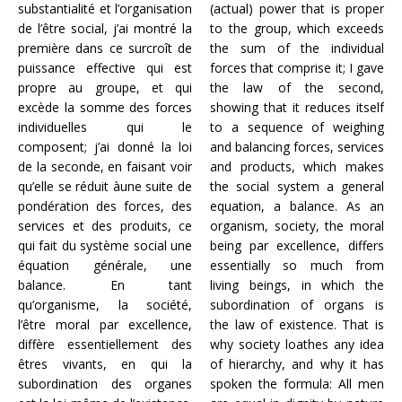
substantialité et l’organisation
(actual) power that is proper
de l’être social, j’ai montré la
to the group, which exceeds
première dans ce surcroît de
the sum of the individual
puissance effective qui est
forces that comprise it; I gave
propre au groupe, et qui
the law of the second,
excède la somme des forces
showing that it reduces itself
individuelles qui le
to a sequence of weighing
composent; j’ai donné la loi
and balancing forces, services
de la seconde, en faisant voir
and products, which makes
qu’elle se réduit àune suite de
the social system a general
pondération des forces, des
equation, a balance. As an
services et des produits, ce
organism, society, the moral
qui fait du système social une
being par excellence, differs
équation générale, une
essentially so much from
balance. En tant
living beings, in which the
qu’organisme, la société,
subordination of organs is
l’être moral par excellence,
the law of existence. That is
diffère essentiellement des
why society loathes any idea
êtres vivants, en qui la
of hierarchy, and why it has
subordination des organes
spoken the formula: All men