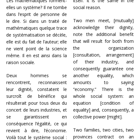
Les mathématiques forment-
itself. It is the same in the
elles un système? Il ne tombe
social reason.
dans l’esprit de personne de
Two men meet, [mutually]
le dire. Si dans un traité de
acknowledge their dignity,
mathématiques quelque trace
note the additional benefit
de systématisation se décèle,
that will result for both from
elle est du fait de l’auteur; elle
the organization
ne vient point de la science
[consultation, arrangement]
même. Il en est ainsi dans la
of their industry, and
raison sociale.
consequently guarantee one
Deux hommes se
another equality, which
rencontrent, reconnaissent
amounts to saying
leur dignité, constatent le
“economy.” There is the
surcroît de bénéfice qui
whole social system: an
résulterait pour tous deux du
equation [condition of
concert de leurs industries, et
equality] and, consequently, a
se garantissent en
collective power [might].
conséquence l’égalité, ce qui
Two families, two cities, two
revient à dire, l’économie.
provinces contract on an
Voilà tout le système social :