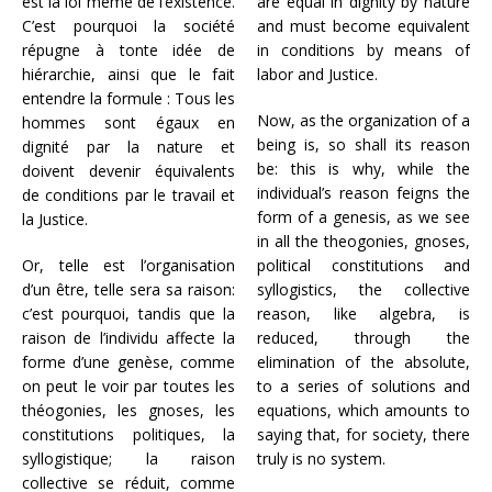
est la loi même de l’existence.
are equal in dignity by nature
C’est pourquoi la société
and must become equivalent
répugne à tonte idée de
in conditions by means of
hiérarchie, ainsi que le fait
labor and Justice.
entendre la formule : Tous les
Now, as the organization of a
hommes sont égaux en
being is, so shall its reason
dignité par la nature et
be: this is why, while the
doivent devenir équivalents
individual’s reason feigns the
de conditions par le travail et
form of a genesis, as we see
la Justice.
in all the theogonies, gnoses,
Or, telle est l’organisation
political constitutions and
d’un être, telle sera sa raison:
syllogistics, the collective
c’est pourquoi, tandis que la
reason, like algebra, is
raison de l’individu affecte la
reduced, through the
forme d’une genèse, comme
elimination of the absolute,
on peut le voir par toutes les
to a series of solutions and
théogonies, les gnoses, les
equations, which amounts to
constitutions politiques, la
saying that, for society, there
syllogistique; la raison
truly is no system.
collective se réduit, comme