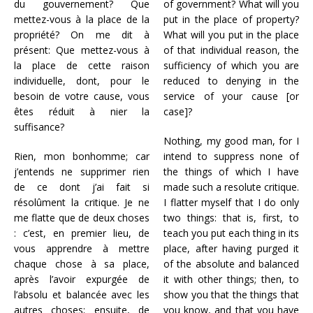
du gouvernement? Que
of government? What will you
mettez-vous à la place de la
put in the place of property?
propriété? On me dit à
What will you put in the place
présent: Que mettez-vous à
of that individual reason, the
la place de cette raison
sufficiency of which you are
individuelle, dont, pour le
reduced to denying in the
besoin de votre cause, vous
service of your cause [or
êtes réduit à nier la
case]?
suffisance?
Nothing, my good man, for I
Rien, mon bonhomme; car
intend to suppress none of
j’entends ne supprimer rien
the things of which I have
de ce dont j’ai fait si
made such a resolute critique.
résolûment la critique. Je ne
I flatter myself that I do only
me flatte que de deux choses
two things: that is, first, to
: c’est, en premier lieu, de
teach you put each thing in its
vous apprendre à mettre
place, after having purged it
chaque chose à sa place,
of the absolute and balanced
après l’avoir expurgée de
it with other things; then, to
l’absolu et balancée avec les
show you that the things that
autres choses; ensuite, de
you know, and that you have