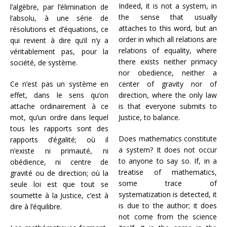
Indeed, it is not a system, in
l’algèbre, par l’élimination de
the sense that usually
l’absolu, à une série de
attaches to this word, but an
résolutions et d’équations, ce
order in which all relations are
qui revient à dire qu’il n’y a
relations of equality, where
véritablement pas, pour la
there exists neither primacy
société, de système.
nor obedience, neither a
Ce n’est pas un système en
center of gravity nor of
effet, dans le sens qu’on
direction, where the only law
attache ordinairement à ce
is that everyone submits to
mot, qu’un ordre dans lequel
Justice, to balance.
tous les rapports sont des
Does mathematics constitute
rapports d’égalité; où il
a system? It does not occur
n’existe ni primauté, ni
to anyone to say so. If, in a
obédience, ni centre de
treatise of mathematics,
gravité ou de direction; où la
some trace of
seule loi est que tout se
systematization is detected, it
soumette à la Justice, c’est à
is due to the author; it does
dire à l’équilibre.
not come from the science