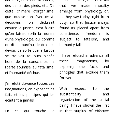
des dents, des pieds, etc. De
that we made morality
cette chimère d’organisme,
emerge from physiology or,
que tous se sont évertués à-
as they say today, right from
découvrir, on déduisait
duty, so that Justice always
ensuite la Justice, c’est à dire
found its placed apart from
qu’on faisait sortir la morale
conscience, freedom is
d’une physiologie, ou, comme
subject to fatalism, and
on dit aujourd’hui, le droit du
humanity falls.
devoir, de sorte que la Justice
I have refuted in advance all
se trouvait toujours placée
these imaginations, by
hors de la conscience, la
exposing the facts and
liberté soumise au fatalisme,
principles that exclude them
et l’humanité déchue.
forever.
J’ai refuté d’avance toutes ces
With respect to the
imaginations, en exposant les
substantiality and
faits et les principes qui les
organization of the social
écartent à jamais.
being, I have shown the first
En ce qui touche la
in that surplus of effective