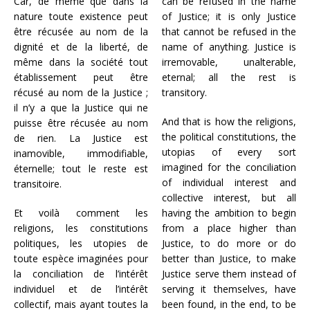
Car, de même que dans la
can be refused in the name
nature toute existence peut
of Justice; it is only Justice
être récusée au nom de la
that cannot be refused in the
dignité et de la liberté, de
name of anything. Justice is
même dans la société tout
irremovable, unalterable,
établissement peut être
eternal; all the rest is
récusé au nom de la Justice ;
transitory.
il n’y a que la Justice qui ne
And that is how the religions,
puisse être récusée au nom
the political constitutions, the
de rien. La Justice est
utopias of every sort
inamovible, immodifiable,
imagined for the conciliation
éternelle; tout le reste est
of individual interest and
transitoire.
collective interest, but all
Et voilà comment les
having the ambition to begin
religions, les constitutions
from a place higher than
politiques, les utopies de
Justice, to do more or do
toute espèce imaginées pour
better than Justice, to make
la conciliation de l’intérêt
Justice serve them instead of
individuel et de l’intérêt
serving it themselves, have
collectif, mais ayant toutes la
been found, in the end, to be