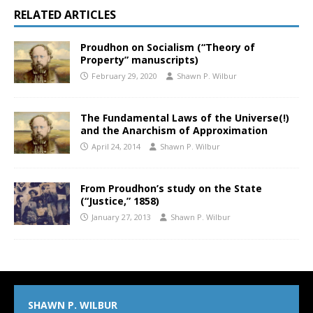
RELATED ARTICLES
Proudhon on Socialism (“Theory of
Property” manuscripts)
February 29, 2020
Shawn P. Wilbur
The Fundamental Laws of the Universe(!)
and the Anarchism of Approximation
April 24, 2014
Shawn P. Wilbur
From Proudhon’s study on the State
(“Justice,” 1858)
January 27, 2013
Shawn P. Wilbur
SHAWN P. WILBUR