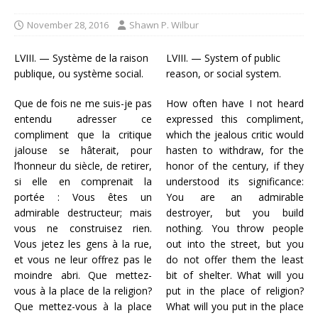
November 28, 2016
Shawn P. Wilbur
LVIII. — Système de la raison
LVIII. — System of public
publique, ou système social.
reason, or social system.
Que de fois ne me suis-je pas
How often have I not heard
entendu adresser ce
expressed this compliment,
compliment que la critique
which the jealous critic would
jalouse se hâterait, pour
hasten to withdraw, for the
l’honneur du siècle, de retirer,
honor of the century, if they
si elle en comprenait la
understood its significance:
portée : Vous êtes un
You are an admirable
admirable destructeur; mais
destroyer, but you build
vous ne construisez rien.
nothing. You throw people
Vous jetez les gens à la rue,
out into the street, but you
et vous ne leur offrez pas le
do not offer them the least
moindre abri. Que mettez-
bit of shelter. What will you
vous à la place de la religion?
put in the place of religion?
Que mettez-vous à la place
What will you put in the place