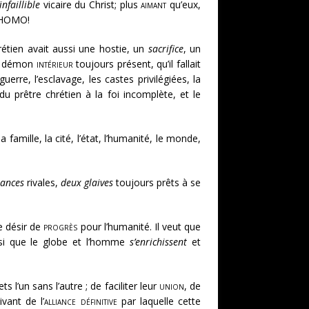
’infaillible
vicaire du Christ; plus
aimant
qu’eux,
 HOMO!
hrétien avait aussi une hostie, un
sacrifice
, un
ce démon
intérieur
toujours présent, qu’il fallait
a guerre, l’esclavage, les castes privilégiées, la
 prêtre chrétien à la foi incomplète, et le
a famille, la cité, l’état, l’humanité, le monde,
sances
rivales,
deux glaives
toujours prêts à se
 désir de
progrès
pour l’humanité. Il veut que
ussi que le globe et l’homme
s’enrichissent
et
s l’un sans l’autre ; de faciliter leur
union
, de
vant de l’
alliance définitive
par laquelle cette