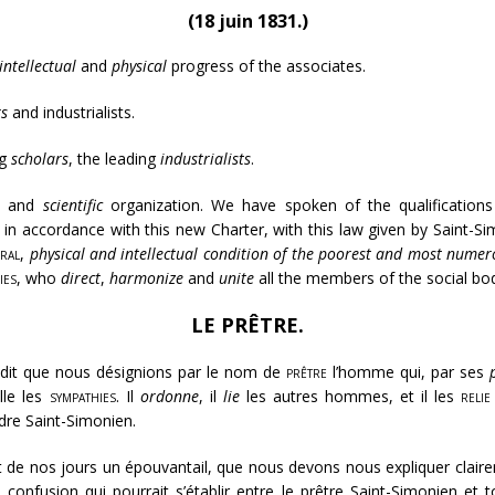
(18 juin 1831.)
intellectual
and
physical
progress of the associates.
rs
and industrialists.
ng
scholars
, the leading
industrialists
.
n and
scientific
organization. We have spoken of the qualifications
 in accordance with this new Charter, with this law given by Saint-Simo
ral
,
physical and intellectual condition of the poorest and most numer
ies
, who
direct
,
harmonize
and
unite
all the members of the social bo
LE PRÊTRE.
dit que nous désignions par le nom de
prêtre
l’homme qui, par ses
lle les
sympathies
. Il
ordonne
, il
lie
les autres hommes, et il les
relie
rdre Saint-Simonien.
 de nos jours un épouvantail, que nous devons nous expliquer clairem
la confusion qui pourrait s’établir entre le prêtre Saint-Simonien et 