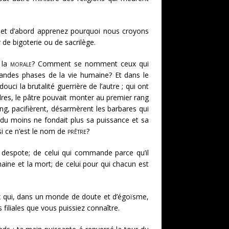
; et d’abord apprenez pourquoi nous croyons
 de bigoterie ou de sacrilège.
 la
morale
? Comment se nomment ceux qui
grandes phases de la vie humaine? Et dans le
uci la brutalité guerrière de l’autre ; qui ont
res, le pâtre pouvait monter au premier rang
, pacifièrent, désarmèrent les barbares qui
i du moins ne fondait plus sa puissance et sa
 si ce n’est le nom de
prêtre
?
u despote; de celui qui commande parce qu’il
haine et la mort; de celui pour qui chacun est
ux qui, dans un monde de doute et d’égoïsme,
 filiales que vous puissiez connaître.