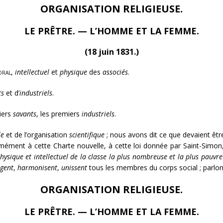
ORGANISATION RELIGIEUSE.
LE PRÊTRE. — L’HOMME ET LA FEMME.
(18 juin 1831.)
oral
,
intellectuel
et
physique
des
associés
.
ts
et d’
industriels
.
iers
savants
, les premiers
industriels
.
le
et de l’organisation
scientifique
; nous avons dit ce que devaient êtr
ément à cette Charte nouvelle, à cette loi donnée par Saint-Simon, q
hysique et intellectuel de la classe la plus nombreuse et la plus pauvre
igent
,
harmonisent
,
unissent
tous les membres du corps social ; parlo
ORGANISATION RELIGIEUSE.
LE PRÊTRE. — L’HOMME ET LA FEMME.