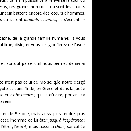
ieds ; ta main puissante á renversé la tour du
s héros, tes grands hommes, où sont les chants
ur sein battent encore des cœurs d’hommes.
fs qui seront
aimants
et
aimés
, ils s’écrient : «
atrie, de la grande famille humaine; ils vous
blime, divin, et vous les glorifierez de l’avoir
et surtout parce qu’il nous permet de
relier
 n’est pas celui de Moïse; qúe notre clergé
pte et dans l’Inde, en Grèce et dans la Judée
me
et d’
abstinence
; qu’il a dû dire, portant sa
’avenir.
 et de Bellone; mais aussi plus tendre, plus
cesse l’homme de lui ôter
jusqu’à l’espérance
;
être , l’
esprit
, mais aussi la
chair
, sanctifiée