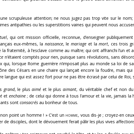
 une scrupuleuse attention; ne nous jugez pas trop vite sur le nom
times antipathies ou les superstitions vaines qui peuvent nous accuser
tuel
, qui ont mission officielle, reconnue, d’enseigner publiquement
Français eux-mêmes, la
naissance
, le
mariage
et la
mort
, ces trois 
a fraternité, à l’esclave comme au maître; qui ont affranchi l’un et ado
ce
n’étaient comptés pour rien, puisque sans révolutions, sans désord
qui, lorsque Rome guerrière n’imposait plus au monde sa loi de sang
rône des Césars en une chaire qui lançait encore la foudre, mais qu
tre langue qui est assez fort pour ne pas être écrasé par celui de Roi,
us
grand
, le plus
aimé
et le plus
aimant
, du véritable chef et non d
nt
et
enchaine
; de celui qui donne à tous l’amour et la vie, jamais la 
stants sont
consacrés
au bonheur de tous.
et non point un homme ! » C’est un
homme
, vous dis-je ; croyez-en ce
 de disciples, dont le dévouement ferait pâlir les plus vives affections