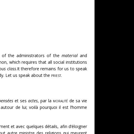
 of the administrators of the
material
and
n, which requires that all social institutions
ous class
.It therefore remains for us to speak
dy. Let us speak about the
priest
.
pensées
et ses
actes
, par la
moralité
de sa vie
autour de lui; voilà pourquoi il est l’homme
ent et avec quelques détails, afin d’éloigner
tout autre ministre des religions qui meurent