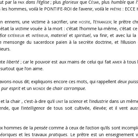
ut par la
paix
dans l’église
; plus
glorieux
que
César
, plus
humble
que
l
 les hommes, voilà le PONTIFE-ROI de l’avenir, voilà le
prêtre
: ECCE
un ennemi, une victime à sacrifier, une
hostie
, l’
étranger
; le prêtre c
était la
victime
vouée à la mort : c’était l’homme lui-même, c’était 
fice
extérieur
et
intérieur
,
materiel
et
spirituel
, va finir, et avec lui l
mensonge du sacerdoce païen à la secrète doctrine, et l’illusion du
ieurs.
inte
liberté
; car le pouvoir est aux mains de celui qui fait
aimer
à tous l
i surtout que l’on aime.
, avons-nous dit; expliquons encore ces mots, qui rappellent
deux puis
pur esprit
et un
monde
de
chair corrompue
.
et la chair , c’est-à-dire qu’il
unit
la
science
et l’
industrie
dans un même
nde, que l’
intelligence
de tous soit cultivée, élevée; et il vent a
aux hommes de la
pensée
comme à ceux de l’
action
qu’ils sont incomplet
héoriques
et les travaux
pratiques
. Le prêtre est un enseignement vi