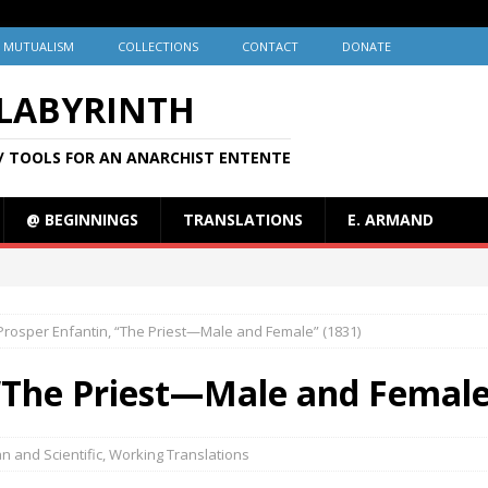
MUTUALISM
COLLECTIONS
CONTACT
DONATE
 LABYRINTH
/ TOOLS FOR AN ANARCHIST ENTENTE
@ BEGINNINGS
TRANSLATIONS
E. ARMAND
Prosper Enfantin, “The Priest—Male and Female” (1831)
“The Priest—Male and Female
n and Scientific
,
Working Translations