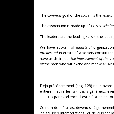
The
common
goal of the
society
is the
moral
,
The association is made up of
artists
,
schola
The leaders are the leading
artists
, the leadi
We have spoken of
industrial
organizatio
intellectual
interests of a society constituted
have as their goal
the improvement of the
mo
of the men who will excite and renew
sympath
Déjà précédemment (pag. 128) nous avons 
entière, inspire les
sentiments
généreux, évei
religieux
par excellence, il est
prêtre
selon l’o
Ce nom de
prêtre
est devenu si légitimement
les fausses interprétations, et de dissiper 