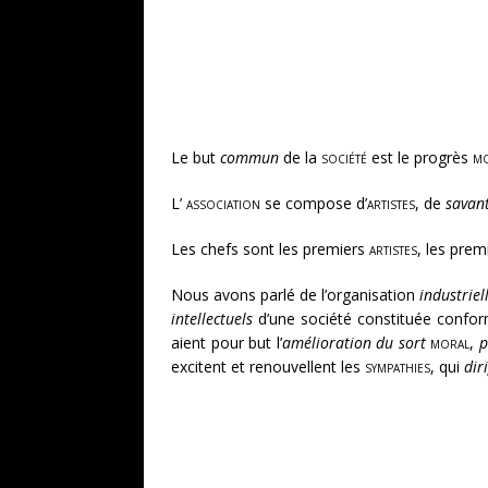
Le but
commun
de la
société
est le progrès
m
L’
association
se compose d’
artistes
, de
savan
Les chefs sont les premiers
artistes
, les prem
Nous avons parlé de l’organisation
industriel
intellectuels
d’une société constituée conform
aient pour but l’
amélioration du sort
moral
,
p
excitent et renouvellent les
sympathies
, qui
dir