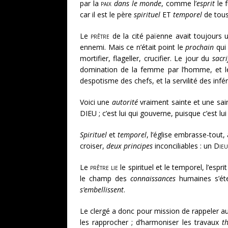
par la
paix
dans le monde
, comme l’
esprit
le f
car il est le père
spirituel
ET
temporel
de tous
Le
prêtre
de la cité païenne avait toujours 
ennemi. Mais ce n’était point le
prochain
qui 
mortifier, flageller, crucifier. Le jour du
sacri
domination de la femme par l’homme, et le 
despotisme des chefs, et la servilité des infér
Voici une
autorité
vraiment sainte et une sa
DIEU ; c’est lui qui gouverne, puisque c’est lu
Spirituel
et
temporel
, l’église embrasse-tout
croiser,
deux principes
inconciliables : un
Dieu
Le
prêtre lie
le spirituel et le temporel, l’esprit 
le champ des
connaissances
humaines s’éte
s’embellissent
.
Le clergé a donc pour mission de rappeler 
les rapprocher ; d’harmoniser les travaux
t