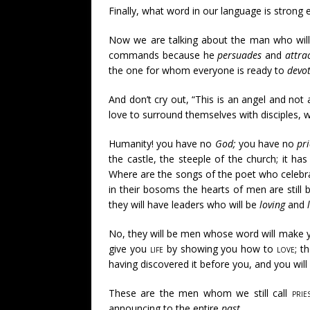
Finally, what word in our language is strong
Now we are talking about the man who wil
commands because he
persuades
and
attra
the one for whom everyone is ready to
devo
And don’t cry out, “This is an angel and not
love to surround themselves with disciples, 
Humanity! you have no
God;
you have no
pri
the castle, the steeple of the church; it ha
Where are the songs of the poet who celebr
in their bosoms the hearts of men are stil
they will have leaders who will be
loving
and
No, they will be men whose word will make your
give you
life
by showing you how to
love
; t
having discovered it before you, and you will
These are the men whom we still call
prie
announcing to the entire
past
.