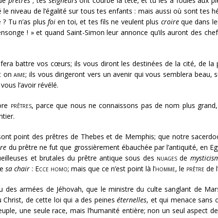
 de
prêtres
; tes
seigneurs
ont courbé la tête, et tu les a foulés aux p
né le niveau de l’égalité sur tous tes enfants : mais aussi où sont te
e ? Tu n’as plus
foi
en toi, et tes fils ne veulent plus
croire
que dans le
Mensonge ! » et quand Saint-Simon leur annonce qu’ils auront des che
a battre vos cœurs; ils vous diront les destinées de la cité, de la p
t on
aime
; ils vous dirigeront vers un avenir qui vous semblera beau, su
ous l’avoir révélé.
ore
prêtres
, parce que nous ne connaissons pas de nom plus grand, 
tier.
ont point des prêtres de Thebes et de Memphis; que notre sacerdoce
ure
du prêtre ne fut que grossièrement ébauchée par l’antiquité, en Egy
eilleuses et brutales du prêtre antique sous des
nuages
de
mysticis
de
sa chair
:
Ecce homo
; mais que ce n’est point là l’
homme
, le
prêtre
de l
ieu des armées de Jéhovah, que le ministre du culte sanglant de Mars
 Christ, de cette loi qui a des peines
éternelles
, et qui menace sans 
e, une seule race, mais l’humanité entière; non un seul aspect de l’