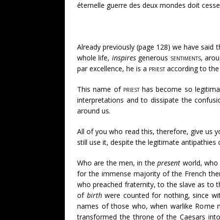
éternelle guerre des deux mondes doit cesse
Already previously (page 128) we have said 
whole life,
inspires
generous
sentiments
, aro
par excellence, he is a
priest
according to the
This name of
priest
has become so legitimate
interpretations and to dissipate the confusi
around us.
All of you who read this, therefore, give us 
still use it, despite the legitimate antipathie
Who are the men, in the
present
world, who h
for the immense majority of the French th
who preached fraternity, to the slave as to 
of
birth
were counted for nothing, since wit
names of those who, when warlike Rome no
transformed the throne of the Caesars into 