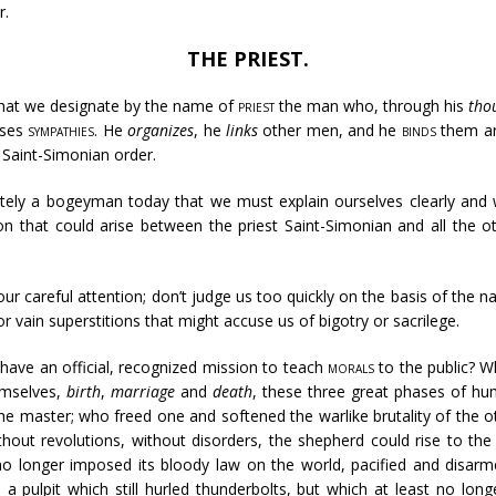
r.
THE PRIEST.
that we designate by the name of
priest
the man who, through his
tho
uses
sympathies
. He
organizes
, he
links
other men, and he
binds
them aro
 Saint-Simonian order.
ly a bogeyman today that we must explain ourselves clearly and wit
on that could arise between the priest Saint-Simonian and all the ot
your careful attention; don’t judge us too quickly on the basis of the 
s or vain superstitions that might accuse us of bigotry or sacrilege.
ave an official, recognized mission to teach
morals
to the public? 
emselves,
birth
,
marriage
and
death
, these three great phases of hu
the master; who freed one and softened the warlike brutality of the 
hout revolutions, without disorders, the shepherd could rise to the
 longer imposed its bloody law on the world, pacified and disarm
a pulpit which still hurled thunderbolts, but which at least no lo