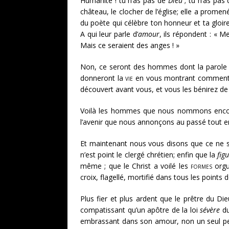
Humanité ! tu n’as pas de
Dieu
; tu n’as pas
château, le clocher de l’église; elle a prome
du poète qui célèbre ton honneur et ta gloir
A qui leur parle d’
amour
, ils répondent : « 
Mais ce seraient des anges ! »
Non, ce seront des hommes dont la parole fer
donneront la
vie
en vous montrant commen
découvert avant vous, et vous les bénirez de v
Voilà les hommes que nous nommons enc
l’avenir que nous annonçons au passé tout en
Et maintenant nous vous disons que ce ne s
n’est point le clergé chrétien; enfin que la
fig
même ; que le Christ a voilé les
formes
orgu
croix, flagellé, mortifié dans tous les points 
Plus fier et plus ardent que le prêtre du D
compatissant qu’un apôtre de la loi
sévère
du
embrassant dans son amour, non un seul peupl