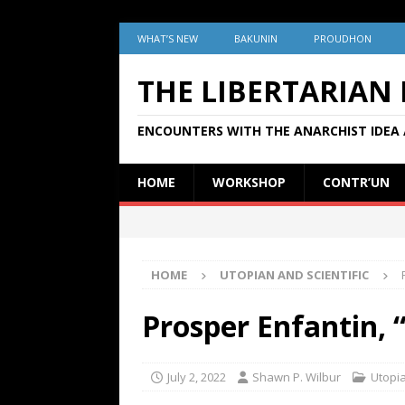
WHAT’S NEW
BAKUNIN
PROUDHON
THE LIBERTARIAN
ENCOUNTERS WITH THE ANARCHIST IDEA 
HOME
WORKSHOP
CONTR’UN
HOME
UTOPIAN AND SCIENTIFIC
Prosper Enfantin, 
July 2, 2022
Shawn P. Wilbur
Utopia