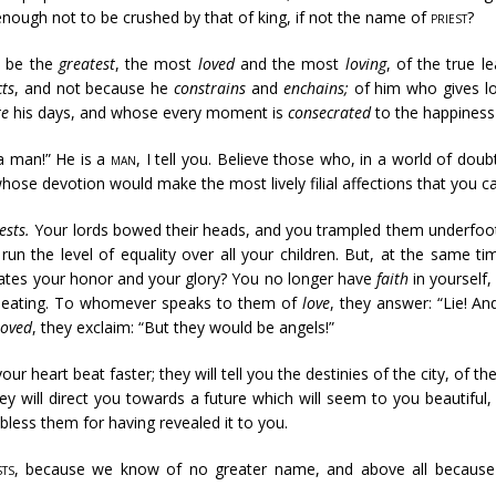
 enough not to be crushed by that of king, if not the name of
priest
?
l be the
greatest
, the most
loved
and the most
loving
, of the true 
cts
, and not because he
constrains
and
enchains;
of him who gives lov
te
his days, and whose every moment is
consecrated
to the happiness 
 a man!” He is a
man
, I tell you. Believe those who, in a world of dou
whose devotion would make the most lively filial affections that you c
ests.
Your lords bowed their heads, and you trampled them underfoot
s run the level of equality over all your children. But, at the same
ates your honor and your glory? You no longer have
faith
in yourself
l beating. To whomever speaks to them of
love
, they answer: “Lie! 
loved
, they exclaim: “But they would be angels!”
 heart beat faster; they will tell you the destinies of the city, of th
hey will direct you towards a future which will seem to you beautiful, 
 bless them for having revealed it to you.
sts
, because we know of no greater name, and above all because 