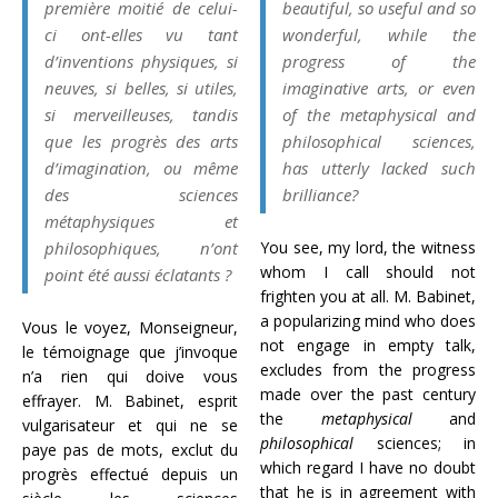
première moitié de celui-
beautiful, so useful and so
ci ont-elles vu tant
wonderful, while the
d’inventions physiques, si
progress of the
neuves, si belles, si utiles,
imaginative arts, or even
si merveilleuses, tandis
of the metaphysical and
que les progrès des arts
philosophical sciences,
d’imagination, ou même
has utterly lacked such
des sciences
brilliance?
métaphysiques et
philosophiques, n’ont
You see, my lord, the witness
whom I call should not
point été aussi éclatants ?
frighten you at all. M. Babinet,
a popularizing mind who does
Vous le voyez, Monseigneur,
not engage in empty talk,
le témoignage que j’invoque
excludes from the progress
n’a rien qui doive vous
made over the past century
effrayer. M. Babinet, esprit
the
metaphysical
and
vulgarisateur et qui ne se
philosophical
sciences; in
paye pas de mots, exclut du
which regard I have no doubt
progrès effectué depuis un
that he is in agreement with