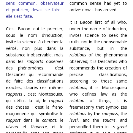
sens commun, observateur
common sense had yet to
et praticien, devait se faire :
arrive: now it has arrived.
elle s’est faite.
It is Bacon first of all who,
C’est Bacon qui le premier,
under the name of induction,
sous le nom d’induction,
invites science to seek the
invite la science à chercher la
truth, not in the unobservable
vérité, non plus dans la
substance, but in the
substance inobservable, mais
relations
of the phenomena
dans les
rapports
observés
observed; it is Descartes who
des phénomènes ; c’est
recommends the creation of
Descartes qui recommande
precise classifications,
de faire des classifications
according to these same
exactes, d’après ces mêmes
relations
; it is Montesquieu
rapports ;
c’est Montesquieu
who defines law as the
qui définit la loi, le
rapport
relation
of things; it is
des choses ; c’est la franc-
freemasonry that symbolizes
maçonnerie qui symbolise le
relations
by the
compass
, the
rapport
dans le
compas,
le
level
, and the
square
, and
niveau
et l’
équerre,
et le
personified them in its
great