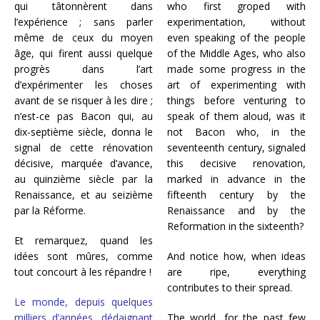
qui tâtonnèrent dans
who first groped with
l’expérience ; sans parler
experimentation, without
même de ceux du moyen
even speaking of the people
âge, qui firent aussi quelque
of the Middle Ages, who also
progrès dans l’art
made some progress in the
d’expérimenter les choses
art of experimenting with
avant de se risquer à les dire ;
things before venturing to
n’est-ce pas Bacon qui, au
speak of them aloud, was it
dix-septième siècle,
donna le
not Bacon who, in the
signal de cette rénovation
seventeenth century, signaled
décisive, marquée d’avance,
this decisive renovation,
au quinzième siècle par la
marked in advance in the
Renaissance, et au seizième
fifteenth century by the
par la Réforme.
Renaissance and by the
Reformation in the sixteenth?
Et remarquez, quand les
idées sont mûres, comme
And notice how, when ideas
tout concourt à les répandre !
are ripe, everything
contributes to their spread.
Le monde, depuis quelques
milliers d’années, dédaignant
The world, for the past few