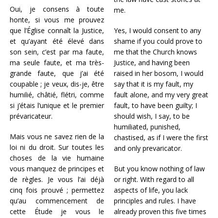
Oui, je consens à toute
me.
honte, si vous me prouvez
que l’Église connaît la Justice,
Yes, I would consent to any
et qu’ayant été élevé dans
shame if you could prove to
son sein, c’est par ma faute,
me that the Church knows
ma seule faute, et ma très-
Justice, and having been
grande faute, que j’ai été
raised in her bosom, I would
coupable ; je veux, dis-je, être
say that it is my fault, my
humilié, châtié, flétri, comme
fault alone, and my very great
si j’étais l’unique et le premier
fault, to have been guilty; I
prévaricateur.
should wish, I say, to be
humiliated, punished,
Mais vous ne savez rien de la
chastised, as if I were the first
loi ni du droit. Sur toutes les
and only prevaricator.
choses de la vie humaine
vous manquez de principes et
But you know nothing of law
de règles. Je vous l’ai déjà
or right. With regard to all
cinq fois prouvé ; permettez
aspects of life, you lack
qu’au commencement de
principles and rules. I have
cette Étude je vous le
already proven this five times