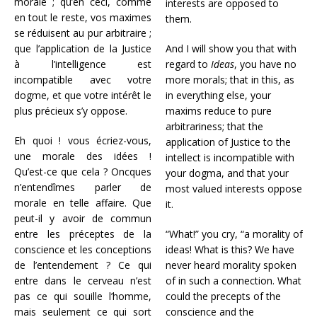
morale ; qu’en ceci, comme
interests are opposed to
en tout le reste, vos maximes
them.
se réduisent au pur arbitraire ;
que l’application de la Justice
And I will show you that with
à l’intelligence est
regard to
Ideas
, you have no
incompatible avec votre
more morals; that in this, as
dogme, et que votre intérêt le
in everything else, your
plus précieux s’y oppose.
maxims reduce to pure
arbitrariness; that the
Eh quoi ! vous écriez-vous,
application of Justice to the
une morale des idées !
intellect is incompatible with
Qu’est-ce que cela ? Oncques
your dogma, and that your
n’entendîmes parler de
most valued interests oppose
morale en telle affaire. Que
it.
peut-il y avoir de commun
entre les préceptes de la
“What!” you cry, “a morality of
conscience et les conceptions
ideas! What is this? We have
de l’entendement ? Ce qui
never heard morality spoken
entre dans le cerveau n’est
of in such a connection. What
pas ce qui souille l’homme,
could the precepts of the
mais seulement ce qui sort
conscience and the