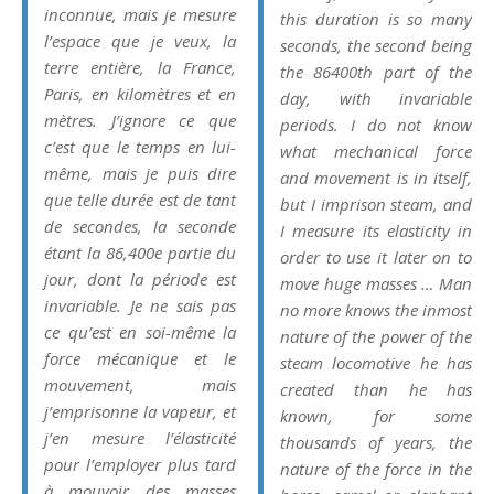
inconnue, mais je mesure
this duration is so many
l’espace que je veux, la
seconds, the second being
terre entière, la France,
the 86400th part of the
Paris, en kilomètres et en
day, with invariable
mètres. J’ignore ce que
periods. I do not know
c’est que le temps en lui-
what mechanical force
même, mais je puis dire
and movement is in itself,
que telle durée est de tant
but I imprison steam, and
de secondes, la seconde
I measure its elasticity in
étant la 86,400e partie du
order to use it later on to
jour, dont la période est
move huge masses … Man
invariable. Je ne sais pas
no more knows the inmost
ce qu’est en soi-même la
nature of the power of the
force mécanique et le
steam locomotive he has
mouvement, mais
created than he has
j’emprisonne la vapeur, et
known, for some
j’en mesure l’élasticité
thousands of years, the
pour l’employer plus tard
nature of the force in the
à mouvoir des masses