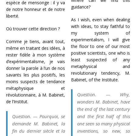
Where can we find this
espèce de mensonge : il y va
guidance?
de notre honneur et de notre
liberté.
As I wish, even when dealing
with ideas, to stay faithful to
Où trouver cette direction ?
my system of
experimentalism, I will give
Comme je tiens, avant tout,
the floor to one of our most
même en traitant des idées, à
positive scientists, one who is
rester fidèle à mon système
least suspected of any
d’expérimentalisme, je vais
metaphysical and
donner la parole à l’un de nos
revolutionary tendency, M.
savants les plus positifs,
les
Babinet, of the Institute.
moins suspects de tendance
métaphysique et
Question
. — Why,
révolutionnaire, à M.
Babinet
,
de l’Institut.
wonders M. Babinet, have
the end of the last century
Question
. — Pourquoi, se
and the first half of this
demande M. Babinet, la
one seen so many physical
fin du dernier siècle et la
inventions, so new, so