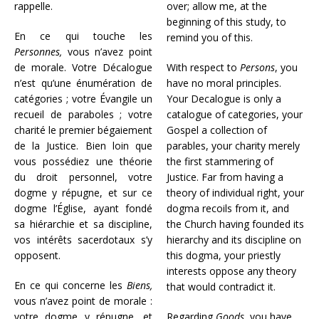
rappelle.
over; allow me, at the
beginning of this study, to
En ce qui touche les
remind you of this.
Personnes,
vous n’avez point
de morale. Votre Décalogue
With respect to
Persons
, you
n’est qu’une énumération de
have no moral principles.
catégories ; votre Évangile un
Your Decalogue is only a
recueil de paraboles ; votre
catalogue of categories, your
charité le premier bégaiement
Gospel a collection of
de la Justice. Bien loin que
parables, your charity merely
vous possédiez une théorie
the first stammering of
du droit personnel, votre
Justice. Far from having a
dogme y répugne, et sur ce
theory of individual right, your
dogme l’Église, ayant fondé
dogma recoils from it, and
sa hiérarchie et sa discipline,
the Church having founded its
vos intérêts sacerdotaux s’y
hierarchy and its discipline on
opposent.
this dogma, your priestly
interests oppose any theory
En ce qui concerne les
Biens,
that would contradict it.
vous n’avez point de morale :
votre dogme y répugne, et
Regarding
Goods
, you have