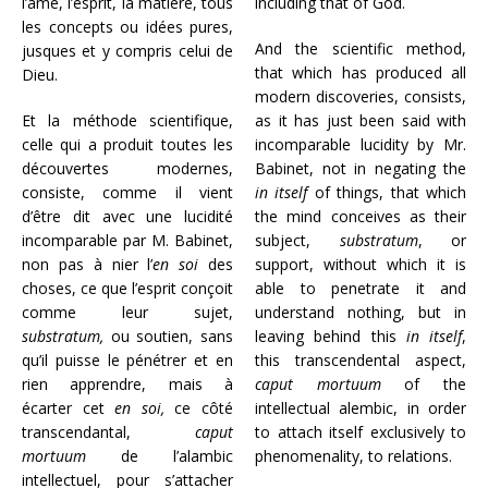
l’âme, l’esprit, la matière, tous
including that of God.
les concepts ou idées pures,
And the scientific method,
jusques et y compris celui de
that which has produced all
Dieu.
modern discoveries, consists,
Et la méthode scientifique,
as it has just been said with
celle qui a produit toutes les
incomparable lucidity by Mr.
découvertes modernes,
Babinet, not in negating the
consiste, comme il vient
in itself
of things, that which
d’être dit avec une lucidité
the mind conceives as their
incomparable par M. Babinet,
subject,
substratum
, or
non pas à nier l’
en soi
des
support, without which it is
choses, ce que l’esprit conçoit
able to penetrate it and
comme leur sujet,
understand nothing, but in
substratum,
ou soutien, sans
leaving behind this
in itself
,
qu’il puisse le pénétrer et en
this transcendental aspect,
rien apprendre, mais à
caput mortuum
of the
écarter cet
en soi,
ce côté
intellectual alembic, in order
transcendantal,
caput
to attach itself exclusively to
mortuum
de l’alambic
phenomenality, to relations.
intellectuel, pour s’attacher