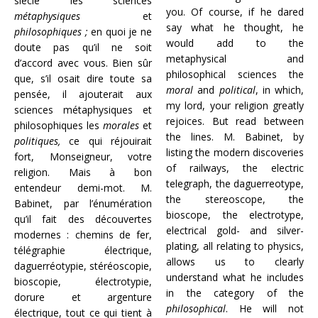
siècle les sciences
you. Of course, if he dared
métaphysiques
et
say what he thought, he
philosophiques ;
en quoi je ne
would add to the
doute pas qu’il ne soit
metaphysical and
d’accord avec vous. Bien sûr
philosophical sciences the
que, s’il osait dire toute sa
moral
and
political
, in which,
pensée, il ajouterait aux
my lord, your religion greatly
sciences métaphysiques et
rejoices. But read between
philosophiques les
morales
et
the lines. M. Babinet, by
politiques,
ce qui réjouirait
listing the modern discoveries
fort, Monseigneur, votre
of railways, the electric
religion. Mais à bon
telegraph, the daguerreotype,
entendeur demi-mot. M.
the stereoscope, the
Babinet, par l’énumération
bioscope, the electrotype,
qu’il fait des découvertes
electrical gold- and silver-
modernes : chemins de fer,
plating, all relating to physics,
télégraphie électrique,
allows us to clearly
daguerréotypie, stéréoscopie,
understand what he includes
bioscopie, électrotypie,
in the category of the
dorure et argenture
philosophical
. He will not
électrique, tout ce qui tient à