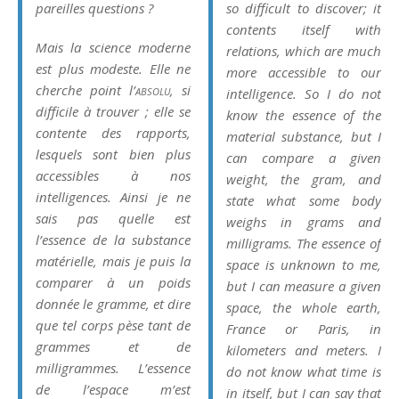
pareilles questions ?
so difficult to discover; it
contents itself with
Mais la science moderne
relations
, which are much
est plus modeste. Elle ne
more accessible to our
cherche point l’
absolu
, si
intelligence. So I do not
difficile à trouver ; elle se
know the essence of the
contente des
rapports,
material substance, but I
lesquels sont bien plus
can compare a given
accessibles à nos
weight, the gram, and
intelligences. Ainsi je ne
state what some body
sais pas quelle est
weighs in grams and
l’essence de la substance
milligrams. The essence of
matérielle, mais je puis la
space is unknown to me,
comparer à un poids
but I can measure a given
donnée le gramme, et dire
space, the whole earth,
que tel corps pèse tant de
France or Paris, in
grammes et de
kilometers and meters. I
milligrammes. L’essence
do not know what time is
de l’espace m’est
in itself, but I can say that