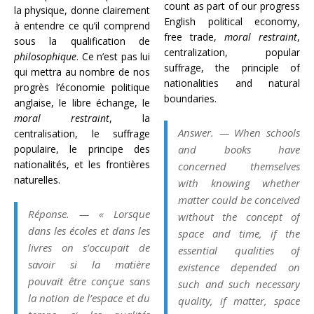
count as part of our progress
la physique, donne clairement
English political economy,
à entendre ce qu’il comprend
free trade,
moral restraint
,
sous la qualification de
centralization, popular
philosophique
. Ce n’est pas lui
suffrage, the principle of
qui mettra au nombre de nos
nationalities and natural
progrès l’économie politique
boundaries.
anglaise, le libre échange, le
moral restraint
, la
Answer
. — When schools
centralisation, le suffrage
populaire, le principe des
and books have
nationalités, et les frontières
concerned themselves
naturelles.
with knowing whether
matter could be conceived
Réponse
. — « Lorsque
without the concept of
dans les écoles et dans les
space and time, if the
livres on s’occupait de
essential qualities of
savoir si la matière
existence depended on
pouvait être conçue sans
such and such necessary
la notion de l’espace et du
quality, if matter, space