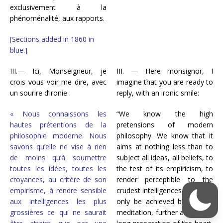
exclusivement à la
phénoménalité, aux rapports.
[Sections added in 1860 in
blue.]
III.— Ici, Monseigneur, je
III. — Here monsignor, I
crois vous voir me dire, avec
imagine that you are ready to
un sourire d’ironie :
reply, with an ironic smile:
« Nous connaissons les
“We know the high
hautes prétentions de la
pretensions of modern
philosophie moderne. Nous
philosophy. We know that it
savons qu’elle ne vise à rien
aims at nothing less than to
de moins qu’à soumettre
subject all ideas, all beliefs, to
toutes les idées, toutes les
the test of its empiricism, to
croyances, au critère de son
render perceptible to the
empirisme, à rendre sensible
crudest intelligences what can
aux intelligences les plus
only be achieved by a deep
grossières ce qui ne saurait
meditation, further aided by a