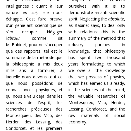
intelligences : quant à leur
ourselves with it is to
nature
en soi,
elle nous
demonstrate an anti-scientific
échappe. C’est faire preuve
spirit. Neglecting the
absolute
,
d’un génie anti-scientifique de
as Babinet says, to deal only
s’en occuper. Négliger
with relations: this is the
l’
absolu,
comme dit
summary of the method that
M. Babinet, pour ne s’occuper
industry pursues in
que des rapports, tel est le
knowledge, that philosophy
sommaire de la méthode que
has spent two thousand
la philosophie a mis deux
years formulating, to which
mille ans à formuler, à
we owe all the knowledge
laquelle nous devons tout ce
that we possess of physics,
que nous possédons de
which has earned us already,
connaissances physiques, et
in the sciences of the mind,
qui nous a valu déjà, dans les
the valuable researches of
sciences de l’esprit, les
Montesquieu, Vico, Herder,
recherches précieuses des
Lessing, Condorcet, and the
Montesquieu, des Vico, des
raw materials of social
Herder, des Lessing, des
economy.
Condorcet, et les premiers