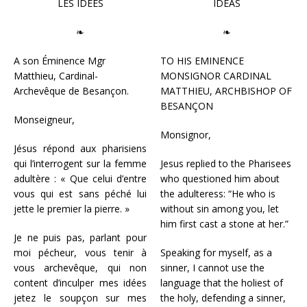
LES IDÉES
IDEAS
❧
❧
A son Éminence Mgr
TO HIS EMINENCE
Matthieu, Cardinal-
MONSIGNOR CARDINAL
Archevêque de Besançon.
MATTHIEU, ARCHBISHOP OF
BESANÇON
Monseigneur
,
Monsignor,
Jésus répond aux pharisiens
qui l’interrogent sur la femme
Jesus replied to the Pharisees
adultère : « Que celui d’entre
who questioned him about
vous qui est sans péché lui
the adulteress: “He who is
jette le premier la pierre. »
without sin among you, let
him first cast a stone at her.”
Je ne puis pas, parlant pour
moi pécheur, vous tenir à
Speaking for myself, as a
vous archevêque, qui non
sinner, I cannot use the
content d’inculper mes idées
language that the holiest of
jetez le soupçon sur mes
the holy, defending a sinner,