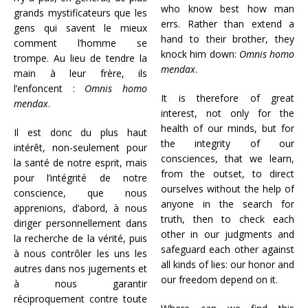
who know best how man
grands mystificateurs que les
errs. Rather than extend a
gens qui savent le mieux
hand to their brother, they
comment l’homme se
knock him down:
Omnis homo
trompe. Au lieu de tendre la
mendax
.
main à leur frère, ils
l’enfoncent :
Omnis homo
It is therefore of great
mendax
.
interest, not only for the
health of our minds, but for
Il est donc du plus haut
the integrity of our
intérêt, non-seulement pour
consciences, that we learn,
la santé de notre esprit, mais
from the outset, to direct
pour l’intégrité de notre
ourselves without the help of
conscience, que nous
anyone in the search for
apprenions, d’abord, à nous
truth, then to check each
diriger personnellement dans
other in our judgments and
la recherche de la vérité, puis
safeguard each other against
à nous contrôler les uns les
all kinds of lies: our honor and
autres dans nos jugements et
our freedom depend on it.
à nous garantir
réciproquement contre toute