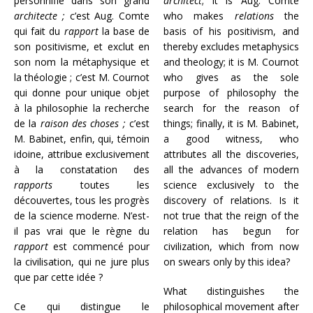
personnifie dans son grand
architect
; it is Aug. Comte
architecte ;
c’est Aug. Comte
who makes
relations
the
qui fait du
rapport
la base de
basis of his positivism, and
son positivisme, et exclut en
thereby excludes metaphysics
son nom la métaphysique et
and theology; it is M. Cournot
la théologie ; c’est M. Cournot
who gives as the sole
qui donne pour unique objet
purpose of philosophy the
à la philosophie la recherche
search for the reason of
de la
raison des choses ;
c’est
things; finally, it is M. Babinet,
M. Babinet, enfin, qui, témoin
a good witness, who
idoine, attribue exclusivement
attributes all the discoveries,
à la constatation des
all the advances of modern
rapports
toutes les
science exclusively to the
découvertes, tous les progrès
discovery of relations. Is it
de la science moderne. N’est-
not true that the reign of the
il pas vrai que le règne du
relation has begun for
rapport
est commencé pour
civilization, which from now
la civilisation, qui ne jure plus
on swears only by this idea?
que par cette idée ?
What distinguishes the
Ce qui distingue le
philosophical movement after