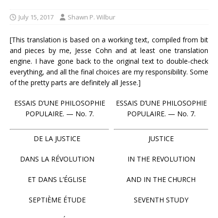
July 15, 2017
Shawn P. Wilbur
[This translation is based on a working text, compiled from bit
and pieces by me, Jesse Cohn and at least one translation
engine. I have gone back to the original text to double-check
everything, and all the final choices are my responsibility. Some
of the pretty parts are definitely all Jesse.]
ESSAIS D’UNE PHILOSOPHIE
ESSAIS D’UNE PHILOSOPHIE
POPULAIRE. — No. 7.
POPULAIRE. — No. 7.
DE LA JUSTICE
JUSTICE
DANS LA RÉVOLUTION
IN THE REVOLUTION
ET DANS L’ÉGLISE
AND IN THE CHURCH
SEPTIÈME ÉTUDE
SEVENTH STUDY