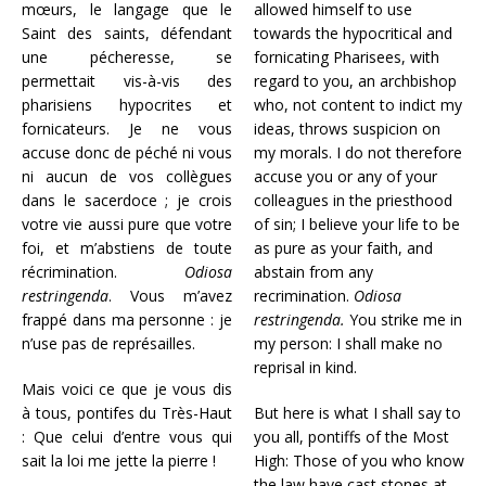
mœurs, le langage que le
allowed himself to use
Saint des saints, défendant
towards the hypocritical and
une pécheresse, se
fornicating Pharisees, with
permettait vis-à-vis des
regard to you, an archbishop
pharisiens hypocrites et
who, not content to indict my
fornicateurs. Je ne vous
ideas, throws suspicion on
accuse donc de péché ni vous
my morals. I do not therefore
ni aucun de vos collègues
accuse you or any of your
dans le sacerdoce ; je crois
colleagues in the priesthood
votre vie aussi pure que votre
of sin; I believe your life to be
foi, et m’abstiens de toute
as pure as your faith, and
récrimination.
Odiosa
abstain from any
restringenda
. Vous m’avez
recrimination.
Odiosa
frappé dans ma personne : je
restringenda.
You strike me in
n’use pas de représailles.
my person: I shall make no
reprisal in kind.
Mais voici ce que je vous dis
à tous, pontifes du Très-Haut
But here is what I shall say to
: Que celui d’entre vous qui
you all, pontiffs of the Most
sait la loi me jette la pierre !
High: Those of you who know
the law have cast stones at