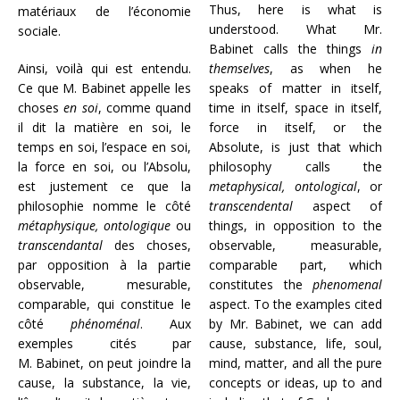
Thus, here is what is
matériaux de l’économie
understood. What Mr.
sociale.
Babinet calls the things
in
Ainsi, voilà qui est entendu.
themselves
, as when he
Ce que M. Babinet appelle les
speaks of matter in itself,
choses
en soi
, comme quand
time in itself, space in itself,
il dit la matière en soi, le
force in itself, or the
temps en soi, l’espace en soi,
Absolute, is just that which
la force en soi,
ou l’Absolu,
philosophy calls the
est justement ce que la
metaphysical, ontological
, or
philosophie nomme le côté
transcendental
aspect of
métaphysique, ontologique
ou
things, in opposition to the
transcendantal
des choses,
observable, measurable,
par opposition à la partie
comparable part, which
observable, mesurable,
constitutes the
phenomenal
comparable, qui constitue le
aspect. To the examples cited
côté
phénoménal
. Aux
by Mr. Babinet, we can add
exemples cités par
cause, substance, life, soul,
M. Babinet, on peut joindre la
mind, matter, and all the pure
cause, la substance, la vie,
concepts or ideas, up to and