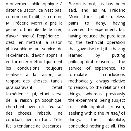
mouvement philosophique à
Bacon is not, as has been
dater de Bacon, ce n’est pas,
said, and as M. Frédéric
comme on l’a dit, et comme
Morin took quite useless
M. Frédéric Morin a pris la
pains to deny, having
peine fort inutile de le nier,
invented the experiment, but
d’avoir inventé l’expérience ;
having reduced the pure idea
c’est, en mettant la raison
to the technical operation
philosophique au service de
that gave rise to it; it is having
l’expérience, d’avoir appris à
learned, by putting
en formuler méthodiquement
philosophical reason at the
les conclusions, toujours
service of experience, to
relatives à la raison, au
formulate conclusions
rapport des choses, tandis
methodically, always relative
qu’auparavant c’était
to reason, to the relations of
l’expérience qui, étant serve
things, whereas previously
de la raison philosophique,
the experiment, being subject
cherchant avec elle l’
en soi
to philosophical reason,
des choses, l’absolu, ne
seeking with it the
in itself
of
concluait rien du tout. Telle
things, the absolute,
fut la tendance de Descartes,
concluded nothing at all. This