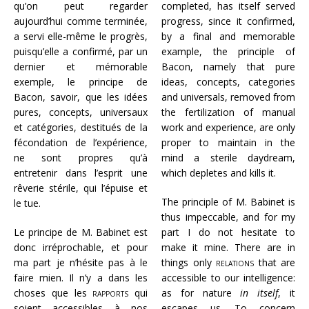
qu’on peut regarder
completed, has itself served
aujourd’hui comme terminée,
progress, since it confirmed,
a servi elle-même le progrès,
by a final and memorable
puisqu’elle a confirmé, par un
example, the principle of
dernier et mémorable
Bacon, namely that pure
exemple, le principe de
ideas, concepts, categories
Bacon, savoir, que les idées
and universals, removed from
pures, concepts, universaux
the fertilization of manual
et catégories, destitués de la
work and experience, are only
fécondation de l’expérience,
proper to maintain in the
ne sont propres qu’à
mind a sterile daydream,
entretenir dans l’esprit une
which depletes and kills it.
rêverie stérile, qui l’épuise et
The principle of M. Babinet is
le tue.
thus impeccable, and for my
Le principe de M. Babinet est
part I do not hesitate to
donc irréprochable, et pour
make it mine. There are in
ma part je n’hésite pas à le
things only
relations
that are
faire mien. Il n’y a dans les
accessible to our intelligence:
choses que les
rapports
qui
as for nature
in itself
, it
soient accessibles à nos
escapes us. To concern