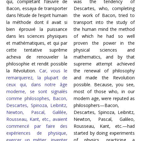
qui, complétant l’œuvre de
was the tendency of
Bacon, essaya
de transporter
Descartes, who, completing
dans l’étude de l’esprit humain
the work of Bacon, tried to
la méthode dont il avait si
transport into the study of
bien éprouvé la puissance
the human mind the method
dans les sciences physiques
of which he had so well
et mathématiques, et qui par
proven the power in the
cette tentative suprême
physical sciences and
acheva de renouveler la
mathematics, and by that
philosophie et rendit possible
supreme attempt achieved
la Révolution.
Car, vous le
the renewal of philosophy
remarquerez, la plupart de
and made the Revolution
ceux qui, dans notre âge
possible. Because, you see,
moderne, se sont signalés
most of those who, in our
comme philosophes, Bacon,
modern age, were reputed as
Descartes, Spinoza, Leibnitz,
philosophers—Bacon,
Newton, Pascal, Galilée,
Descartes, Spinoza, Leibnitz,
Rousseau, Kant, etc., avaient
Newton, Pascal, Galileo,
commencé par faire des
Rousseau, Kant, etc.—had
expériences de physique,
started by doing experiments
exercer un métier, inventer
of physics, practicing a