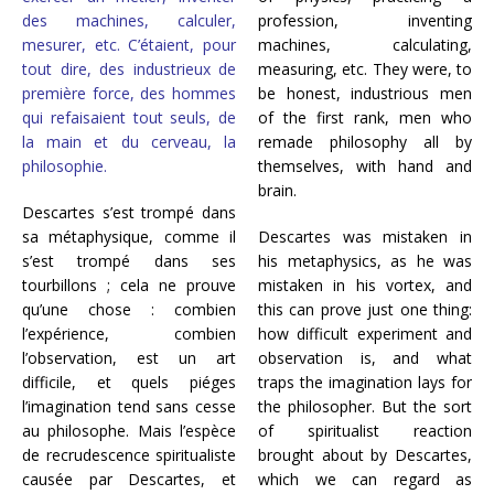
des machines, calculer,
profession, inventing
mesurer, etc. C’étaient, pour
machines, calculating,
tout dire, des industrieux de
measuring, etc. They were, to
première force, des hommes
be honest, industrious men
qui refaisaient tout seuls, de
of the first rank, men who
la main et du cerveau, la
remade philosophy all by
philosophie.
themselves, with hand and
brain.
Descartes s’est trompé dans
sa métaphysique, comme il
Descartes was mistaken in
s’est trompé dans ses
his metaphysics, as he was
tourbillons ; cela ne prouve
mistaken in his vortex, and
qu’une chose : combien
this can prove just one thing:
l’expérience, combien
how difficult experiment and
l’observation, est un art
observation is, and what
difficile, et quels piéges
traps the imagination lays for
l’imagination tend sans cesse
the philosopher. But the sort
au philosophe. Mais l’espèce
of spiritualist reaction
de recrudescence spiritualiste
brought about by Descartes,
causée par Descartes, et
which we can regard as