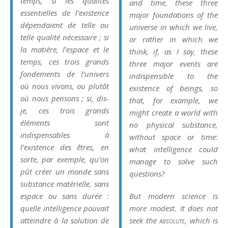
temps, si les qualités
and time, these three
essentielles de l’existence
major foundations of the
dépendaient de telle ou
universe in which we live,
telle qualité nécessaire ; si
or rather in which we
la matière, l’espace et le
think, if, as I say, these
temps, ces trois grands
three major events are
fondements de l’univers
indispensible to the
où nous vivons, ou plutôt
existence of beings, so
où nous pensons ; si, dis-
that, for example, we
je, ces trois grands
might create a world with
éléments sont
no physical substance,
indispensables à
without space or time:
l’existence des êtres, en
what intelligence could
sorte, par exemple, qu’on
manage to solve such
pût créer un monde sans
questions?
substance matérielle, sans
espace ou sans durée :
But modern science is
quelle intelligence pouvait
more modest. It does not
atteindre à la solution de
seek the
absolute
, which is