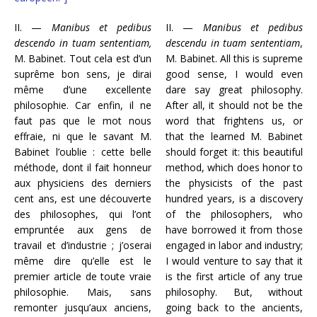
II. —
Manibus et pedibus
II. —
Manibus et pedibus
descendo in tuam sententiam,
descendu in tuam sententiam
,
M. Babinet. Tout cela est d’un
M. Babinet. All this is supreme
suprême bon sens, je dirai
good sense, I would even
même d’une excellente
dare say great philosophy.
philosophie. Car enfin, il ne
After all, it should not be the
faut pas que le mot nous
word that frightens us, or
effraie, ni que le savant M.
that the learned M. Babinet
Babinet l’oublie : cette belle
should forget it: this beautiful
méthode, dont il fait honneur
method, which does honor to
aux physiciens des derniers
the physicists of the past
cent ans, est une découverte
hundred years, is a discovery
des philosophes, qui l’ont
of the philosophers, who
empruntée aux gens de
have borrowed it from those
travail et d’industrie ; j’oserai
engaged in labor and industry;
même dire qu’elle est le
I would venture to say that it
premier article de toute vraie
is the first article of any true
philosophie. Mais, sans
philosophy. But, without
remonter jusqu’aux anciens,
going back to the ancients,