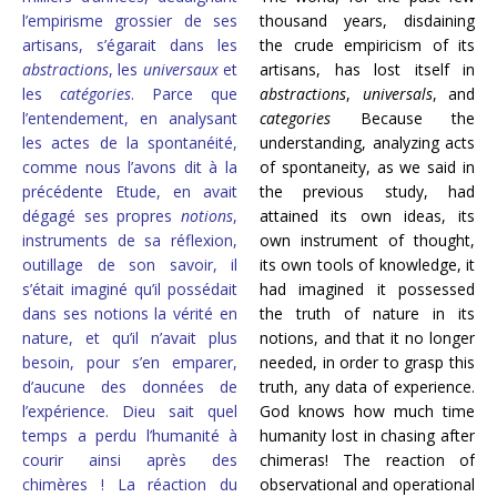
l’empirisme grossier de ses
thousand years, disdaining
artisans, s’égarait dans les
the crude empiricism of its
abstractions
, les
universaux
et
artisans, has lost itself in
les
catégories
. Parce que
abstractions
,
universals
, and
l’entendement, en analysant
categories
Because the
les actes de la spontanéité,
understanding, analyzing acts
comme nous l’avons dit à la
of spontaneity, as we said in
précédente Etude, en avait
the previous study, had
dégagé ses propres
notions
,
attained its own ideas, its
instruments de sa réflexion,
own instrument of thought,
outillage de son savoir, il
its own tools of knowledge, it
s’était imaginé qu’il possédait
had imagined it possessed
dans ses notions la vérité en
the truth of nature in its
nature, et qu’il n’avait plus
notions, and that it no longer
besoin, pour s’en emparer,
needed, in order to grasp this
d’aucune des données de
truth, any data of experience.
l’expérience. Dieu sait quel
God knows how much time
temps a perdu l’humanité à
humanity lost in chasing after
courir ainsi après des
chimeras! The reaction of
chimères ! La réaction du
observational and operational