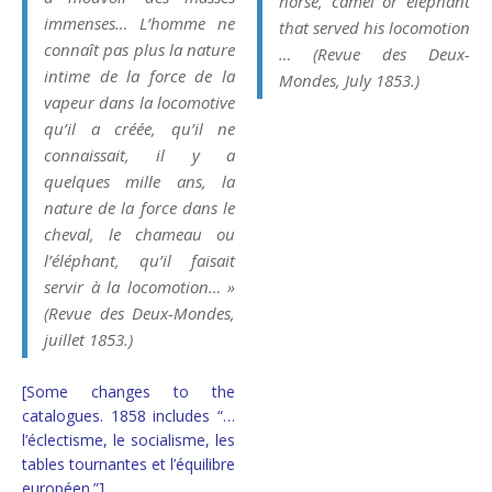
horse, camel or elephant
immenses… L’homme ne
that served his locomotion
connaît pas plus la nature
… (
Revue des Deux-
intime de la force de la
Mondes
, July 1853.)
vapeur dans la locomotive
qu’il a créée, qu’il ne
connaissait, il y a
quelques mille ans, la
nature de la force dans le
cheval, le chameau ou
l’éléphant, qu’il faisait
servir à la locomotion… »
(
Revue des Deux-Mondes,
juillet 1853.)
[Some changes to the
catalogues. 1858 includes “…
l’éclectisme, le socialisme, les
tables tournantes et l’équilibre
européen.”]