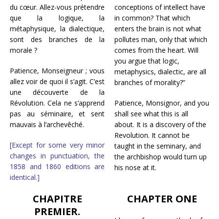
du cœur.
Allez-vous prétendre
conceptions of intellect have
que la logique, la
in common? That which
métaphysique, la dialectique,
enters the brain is not what
sont des branches de la
pollutes man, only that which
morale ?
comes from the heart. Will
you argue that logic,
Patience, Monseigneur ; vous
metaphysics, dialectic, are all
allez voir de quoi il s’agit. C’est
branches of morality?”
une découverte de la
Révolution. Cela ne s’apprend
Patience, Monsignor, and you
pas au séminaire, et sent
shall see what this is all
mauvais à l’archevêché.
about. It is a discovery of the
Revolution. It cannot be
[Except for some very minor
taught in the seminary, and
changes in punctuation, the
the archbishop would turn up
1858 and 1860 editions are
his nose at it.
identical.]
CHAPITRE
CHAPTER ONE
PREMIER.