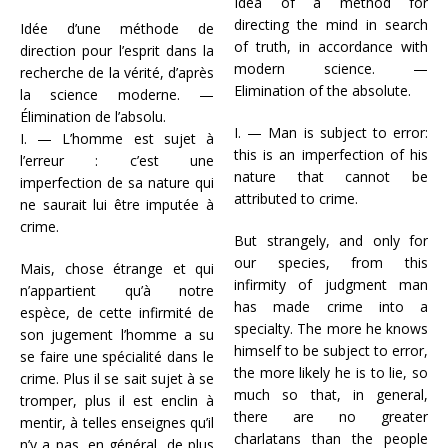
Idea of a method for
directing the mind in search
Idée d’une méthode de
of truth, in accordance with
direction pour l’esprit dans la
modern science. —
recherche de la vérité, d’après
Elimination of the absolute.
la science moderne. —
Élimination de l’absolu.
I. — Man is subject to error:
I. — L’homme est sujet à
this is an imperfection of his
l’erreur : c’est une
nature that cannot be
imperfection de sa nature qui
attributed to crime.
ne saurait lui être imputée à
crime.
But strangely, and only for
our species, from this
Mais, chose étrange et qui
infirmity of judgment man
n’appartient qu’à notre
has made crime into a
espèce, de cette infirmité de
specialty. The more he knows
son jugement l’homme a su
himself to be subject to error,
se faire une spécialité dans le
the more likely he is to lie, so
crime. Plus il se sait sujet à se
much so that, in general,
tromper, plus il est enclin à
there are no greater
mentir, à telles enseignes qu’il
charlatans than the people
n’y a pas, en général, de plus