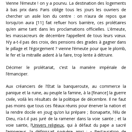
Vienne l’émeute ! on y a pourvu. La destination des logements
à bas prix dans Paris oblige tous les jours les ouvriers de
chercher un asile loin du centre : on n’aura de repos que
lorsqu’on aura [11] fait refluer hors barrière, ces prolétaires
qu’en aime tant dans les proclamations officielles. L’émeute,
les massacreurs de décembre l’appellent de tous leurs vœux.
N’y a-t-il pas des croix, des pensions des grades à gagner dans
le pillage et l’égorgement ? vienne l’émeute pour que le plomb,
le fer et la mitraille aident à la faire, trop lente à détruire.
Décimer le prolétariat, c’est la manière impériale de
l’émanciper.
Aux créanciers de l’Etat la banqueroute, au commerce la
panique et la ruine, au peuple la famine, à la [finance] la guerre
civile, voilà les résultats de la politique de décembre. Il ne faut
pas moins que tous ces fléaux réunis pour énerver la nation et
la rendre docile en joug qu’on lui prépare ; Bonaparte, l’élu de
Dieu, n’a-t-il pas juré de la ramener dans la voie sainte ; et la
voie sainte, l’
Univers religieux
, qui à défaut du pape a sacré
l’empereur, la définissait naguère ainsi : « Restauration de