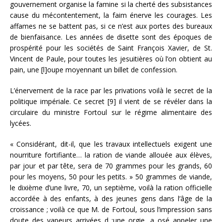
gouvernement organise la famine si la cherté des subsistances
cause du mécontentement, la faim énerve les courages. Les
affames ne se battent pas, si ce n’est aux portes des bureaux
de bienfaisance. Les années de disette sont des époques de
prospérité pour les sociétés de Saint François Xavier, de St.
Vincent de Paule, pour toutes les jesuitières où l’on obtient au
pain, une [l]oupe moyennant un billet de confession.
L’énervement de la race par les privations voilà le secret de la
politique impériale. Ce secret [9] il vient de se révéler dans la
circulaire du ministre Fortoul sur le régime alimentaire des
lycées.
« Considérant, dit-il, que les travaux intellectuels exigent une
nourriture fortifiante… la ration de viande allouée aux élèves,
par jour et par tête, sera de 70 grammes pour les grands, 60
pour les moyens, 50 pour les petits. » 50 grammes de viande,
le dixième d’une livre, 70, un septième, voilà la ration officielle
accordée à des enfants, à des jeunes gens dans l’âge de la
croissance ; voilà ce que M. de Fortoul, sous l’impression sans
doute des vapeurs arrivées d ;une orgie, a osé appeler une