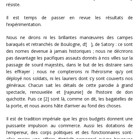
résiste.
Il est temps de passer en revue les résultats de
l’expérimentation.
Nous ne dirons ni les brillantes manœuvres des campes
baraqués et retranchés de Boulogne, d’[ ], de Satory : ce sont
des nomes devenue à jamais historiques ; nous ne décrirons
pas davantage les pacifiques assauts donnés à nos villes sur la
passage de sourd majestés, dans le but de les distraire sans
les effrayer ; nous ne compterons ni l’héroïsme qu’y ont
déployé nos soldats, ni les lauriers dont s’y sont couverts nos
généraux. Chacun sait les détails de cette parodie à grand
spectacle, renouvelée et [rajeunie] de l’histoire de don
quichotte. Puis ce [2] sont là, comme on dit, les bagatelles de
la porte, et nous avons hâte d’arriver au fond des choses.
Il est de tradition impériale que les gros budgets donnent une
puissante impulsion au commerce. Aussi les dotations de
l’empereur, des corps politiques et des fonctionnaires sont-