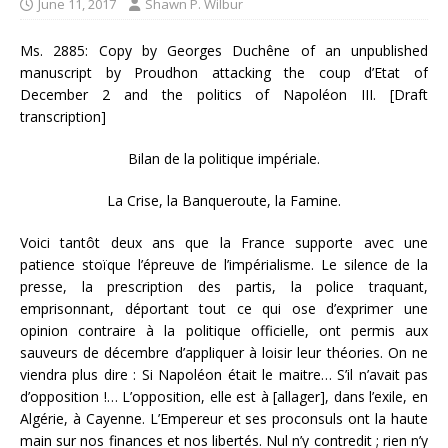
June 11, 2017
Shawn P. Wilbur
Ms. 2885: Copy by Georges Duchêne of an unpublished
manuscript by Proudhon attacking the coup d’Etat of
December 2 and the politics of Napoléon III. [Draft
transcription]
Bilan de la politique impériale.
La Crise, la Banqueroute, la Famine.
Voici tantôt deux ans que la France supporte avec une
patience stoïque l’épreuve de l’impérialisme. Le silence de la
presse, la prescription des partis, la police traquant,
emprisonnant, déportant tout ce qui ose d’exprimer une
opinion contraire à la politique officielle, ont permis aux
sauveurs de décembre d’appliquer à loisir leur théories. On ne
viendra plus dire : Si Napoléon était le maitre… S’il n’avait pas
d’opposition !… L’opposition, elle est à [allager], dans l’exile, en
Algérie, à Cayenne. L’Empereur et ses proconsuls ont la haute
main sur nos finances et nos libertés. Nul n’y contredit ; rien n’y