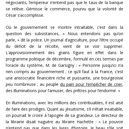
négociants, l’empereur n’entend pas que le taux de la banque
se relève. Gémisse le commerce, pourvu que la volonté de
César s’accomplisse.
Où le gouvernement se montre intraitable, c’est dans la
question des subsistances, « Nous entendons pas qu’on
parle, » dit la police. Un journal d’agriculture, pour l’être occupé
du déficit de la récolte, vient de se voir supprimer.
L’approvisionnement des grains figure en effet dans le
programme politique de décembre, formulé en ces termes par
l’oracle du système, M. de Garsigny : « Personne jusqu’ici n’a
rien compris au gouvernement ; ce qu’il faut à la France, c’est
une aristocratie financière riche et puissante, une bourgeoisie
peu nombreuse ; au peuple
du pain pour l’empêcher de crier
,
des illuminations pour l’amuser, des prêtres pour l’endormir. »
En illuminations, avec les millions des contribuables, il est aisé
de faire des prodiges. Quant au jésuitisme, s’il n’était insatiable,
on pourrait le croire à l’apogée de sa grandeur. Le directeur de
la librairie disait naguère au libraire Hachette : « Le pouvoir
n’entend pas que dans les livres d’histoire, le beau rôle soit