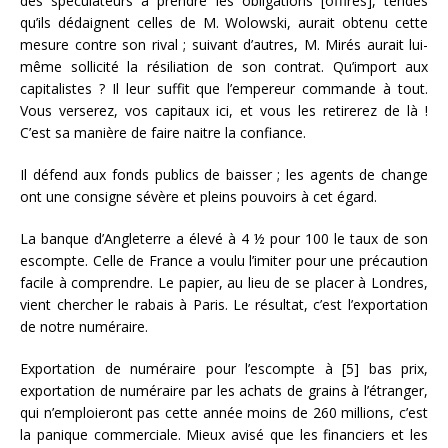
des spéculateurs à prendre les obligations [offirés], tendes
qu’ils dédaignent celles de M. Wolowski, aurait obtenu cette
mesure contre son rival ; suivant d’autres, M. Mirés aurait lui-
même sollicité la résiliation de son contrat. Qu’import aux
capitalistes ? Il leur suffit que l’empereur commande à tout.
Vous verserez, vos capitaux ici, et vous les retirerez de là !
C’est sa manière de faire naitre la confiance.
Il défend aux fonds publics de baisser ; les agents de change
ont une consigne sévère et pleins pouvoirs à cet égard.
La banque d’Angleterre a élevé à 4 ½ pour 100 le taux de son
escompte. Celle de France a voulu l’imiter pour une précaution
facile à comprendre. Le papier, au lieu de se placer à Londres,
vient chercher le rabais à Paris. Le résultat, c’est l’exportation
de notre numéraire.
Exportation de numéraire pour l’escompte à [5] bas prix,
exportation de numéraire par les achats de grains à l’étranger,
qui n’emploieront pas cette année moins de 260 millions, c’est
la panique commerciale. Mieux avisé que les financiers et les