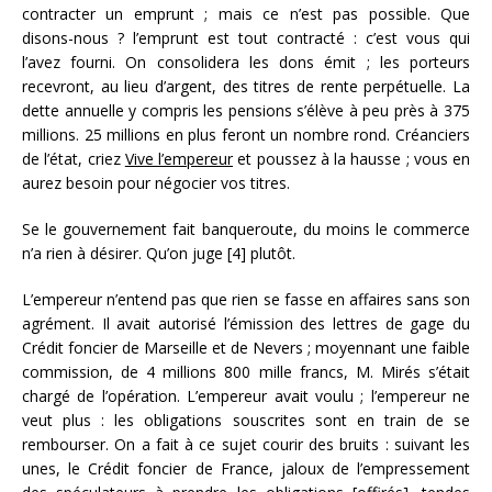
contracter un emprunt ; mais ce n’est pas possible. Que
disons-nous ? l’emprunt est tout contracté : c’est vous qui
l’avez fourni. On consolidera les dons émit ; les porteurs
recevront, au lieu d’argent, des titres de rente perpétuelle. La
dette annuelle y compris les pensions s’élève à peu près à 375
millions. 25 millions en plus feront un nombre rond. Créanciers
de l’état, criez
Vive l’empereur
et poussez à la hausse ; vous en
aurez besoin pour négocier vos titres.
Se le gouvernement fait banqueroute, du moins le commerce
n’a rien à désirer. Qu’on juge [4] plutôt.
L’empereur n’entend pas que rien se fasse en affaires sans son
agrément. Il avait autorisé l’émission des lettres de gage du
Crédit foncier de Marseille et de Nevers ; moyennant une faible
commission, de 4 millions 800 mille francs, M. Mirés s’était
chargé de l’opération. L’empereur avait voulu ; l’empereur ne
veut plus : les obligations souscrites sont en train de se
rembourser. On a fait à ce sujet courir des bruits : suivant les
unes, le Crédit foncier de France, jaloux de l’empressement