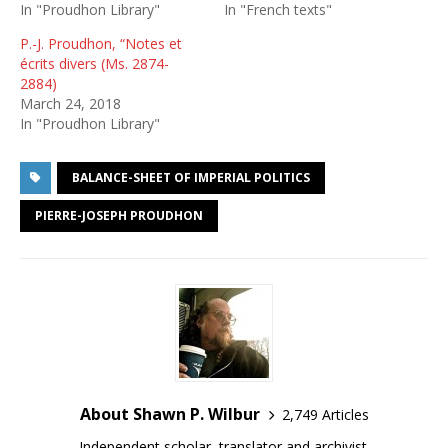
In "Proudhon Library"
In "French texts"
P.-J. Proudhon, “Notes et
écrits divers (Ms. 2874-
2884)
March 24, 2018
In "Proudhon Library"
BALANCE-SHEET OF IMPERIAL POLITICS
PIERRE-JOSEPH PROUDHON
About Shawn P. Wilbur
2,749 Articles
Independent scholar, translator and archivist.