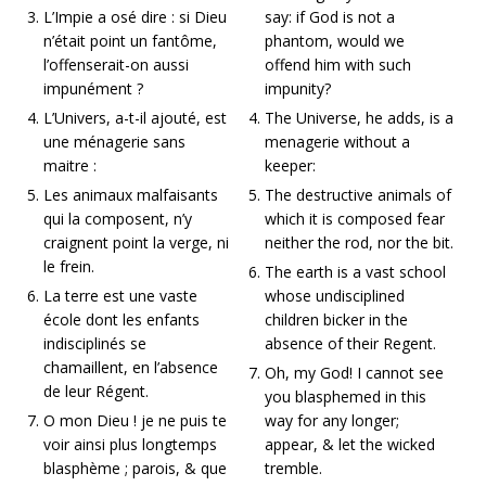
L’Impie a osé dire : si Dieu
say: if God is not a
n’était point un fantôme,
phantom, would we
l’offenserait-on aussi
offend him with such
impunément ?
impunity?
L’Univers, a-t-il ajouté, est
The Universe, he adds, is a
une ménagerie sans
menagerie without a
maitre :
keeper:
Les animaux malfaisants
The destructive animals of
qui la composent, n’y
which it is composed fear
craignent point la verge, ni
neither the rod, nor the bit.
le frein.
The earth is a vast school
La terre est une vaste
whose undisciplined
école dont les enfants
children bicker in the
indisciplinés se
absence of their Regent.
chamaillent, en l’absence
Oh, my God! I cannot see
de leur Régent.
you blasphemed in this
O mon Dieu ! je ne puis te
way for any longer;
voir ainsi plus longtemps
appear, & let the wicked
blasphème ; parois, & que
tremble.