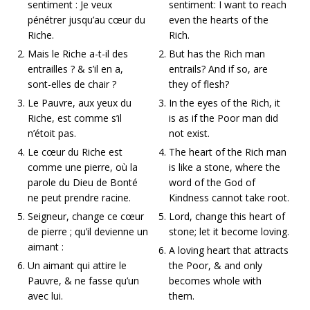
sentiment : Je veux
sentiment: I want to reach
pénétrer jusqu’au cœur du
even the hearts of the
Riche.
Rich.
Mais le Riche a-t-il des
But has the Rich man
entrailles ? & s’il en a,
entrails? And if so, are
sont-elles de chair ?
they of flesh?
Le Pauvre, aux yeux du
In the eyes of the Rich, it
Riche, est comme s’il
is as if the Poor man did
n’étoit pas.
not exist.
Le cœur du Riche est
The heart of the Rich man
comme une pierre, où la
is like a stone, where the
parole du Dieu de Bonté
word of the God of
ne peut prendre racine.
Kindness cannot take root.
Seigneur, change ce cœur
Lord, change this heart of
de pierre ; qu’il devienne un
stone; let it become loving.
aimant :
A loving heart that attracts
Un aimant qui attire le
the Poor, & and only
Pauvre, & ne fasse qu’un
becomes whole with
avec lui.
them.