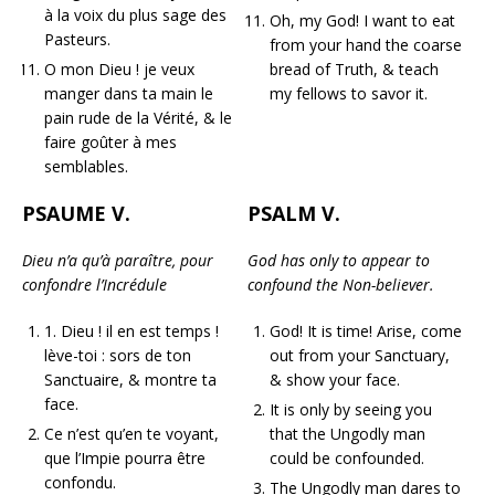
à la voix du plus sage des
Oh, my God! I want to eat
Pasteurs.
from your hand the coarse
O mon Dieu ! je veux
bread of Truth, & teach
manger dans ta main le
my fellows to savor it.
pain rude de la Vérité, & le
faire goûter à mes
semblables.
PSAUME V.
PSALM V.
Dieu n’a qu’à paraître, pour
God has only to appear to
confondre l’Incrédule
confound the Non-believer.
1. Dieu ! il en est temps !
God! It is time! Arise, come
lève-toi : sors de ton
out from your Sanctuary,
Sanctuaire, & montre ta
& show your face.
face.
It is only by seeing you
Ce n’est qu’en te voyant,
that the Ungodly man
que l’Impie pourra être
could be confounded.
confondu.
The Ungodly man dares to