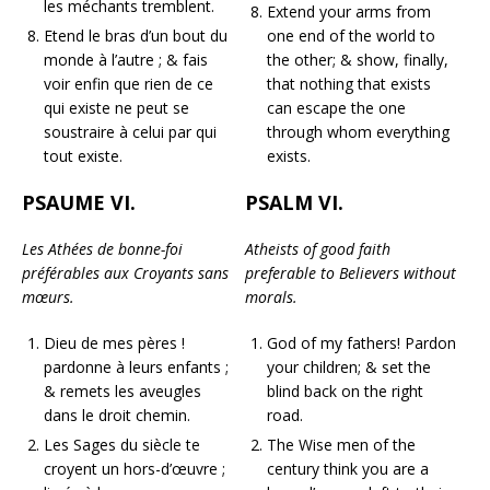
les méchants tremblent.
Extend your arms from
Etend le bras d’un bout du
one end of the world to
monde à l’autre ; & fais
the other; & show, finally,
voir enfin que rien de ce
that nothing that exists
qui existe ne peut se
can escape the one
soustraire à celui par qui
through whom everything
tout existe.
exists.
PSAUME VI.
PSALM VI.
Les Athées de bonne-foi
Atheists of good faith
préférables aux Croyants sans
preferable to Believers without
mœurs.
morals.
Dieu de mes pères !
God of my fathers! Pardon
pardonne à leurs enfants ;
your children; & set the
& remets les aveugles
blind back on the right
dans le droit chemin.
road.
Les Sages du siècle te
The Wise men of the
croyent un hors-d’œuvre ;
century think you are a