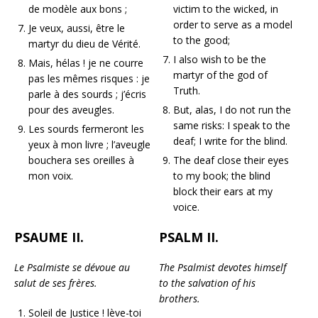
de modèle aux bons ;
victim to the wicked, in
order to serve as a model
Je veux, aussi, être le
to the good;
martyr du dieu de Vérité.
I also wish to be the
Mais, hélas ! je ne courre
martyr of the god of
pas les mêmes risques : je
Truth.
parle à des sourds ; j’écris
pour des aveugles.
But, alas, I do not run the
same risks: I speak to the
Les sourds fermeront les
deaf; I write for the blind.
yeux à mon livre ; l’aveugle
bouchera ses oreilles à
The deaf close their eyes
mon voix.
to my book; the blind
block their ears at my
voice.
PSAUME II.
PSALM II.
Le Psalmiste se dévoue au
The Psalmist devotes himself
salut de ses frères.
to the salvation of his
brothers.
Soleil de Justice ! lève-toi