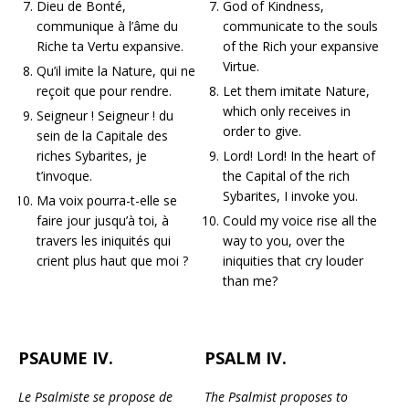
Dieu de Bonté,
God of Kindness,
communique à l’âme du
communicate to the souls
Riche ta Vertu expansive.
of the Rich your expansive
Virtue.
Qu’il imite la Nature, qui ne
reçoit que pour rendre.
Let them imitate Nature,
which only receives in
Seigneur ! Seigneur ! du
order to give.
sein de la Capitale des
riches Sybarites, je
Lord! Lord! In the heart of
t’invoque.
the Capital of the rich
Sybarites, I invoke you.
Ma voix pourra-t-elle se
faire jour jusqu’à toi, à
Could my voice rise all the
travers les iniquités qui
way to you, over the
crient plus haut que moi ?
iniquities that cry louder
than me?
PSAUME IV.
PSALM IV.
Le Psalmiste se propose de
The Psalmist proposes to