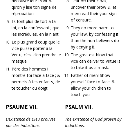
découvre leur front &
Tear off their cloak,
qu’on y lise ton signe de
uncover their brow & let
réprobation.
men read their your sign
of censure.
Ils font plus de tort à ta
loi, en la confessant ; que
They do more harm to
les incrédules, en la niant.
your law, by confessing it,
than the non-believers do
Le plus grand coup que le
by denying it.
vice puisse porter à la
Vertu, c’est d’en prendre le
The greatest blow that
masque.
vice can deliver to Virtue is
to take it as a mask.
Père des hommes !
montre-toi face à face ; &
Father of men! Show
permets à tes enfants, de
yourself face to face; &
te toucher du doigt.
allow your children to
touch you.
PSAUME VII.
PSALM VII.
L’existence de Dieu prouvée
The existence of God proven by
par des inductions.
inductions.