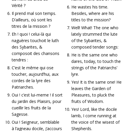
Vérité ?
He wastes his time.
Il prend mal son temps.
Besides, where are his
D’ailleurs, où sont les
titles to the mission?
titres de la mission ?
Well! What! The one who
Eh ! quoi ! celui-là qui
lately strummed the lute
naguères touchoit le luth
of the Sybarites, &
des Sybarites, &
composed tender songs:
composoit des chansons
He is the same one who
tendres :
dares, today, to touch the
C’est le même qui ose
strings of the Patriarchs’
toucher, aujourd’hui, aux
lyre.
cordes de la lyre des
Yes! It is the same one! He
Patriarches.
leaves the Garden of
Oui ! c’est lui-meme ! il sort
Pleasures, to pluck the
du jardin des Plaisirs, pour
fruits of Wisdom.
cueillir les fruits de la
Yes! Lord, like the docile
Sagesse.
lamb, I come running at
Oui ! Seigneur, semblable
the voice of the wisest of
à l’agneau docile, j’accours
Shepherds.