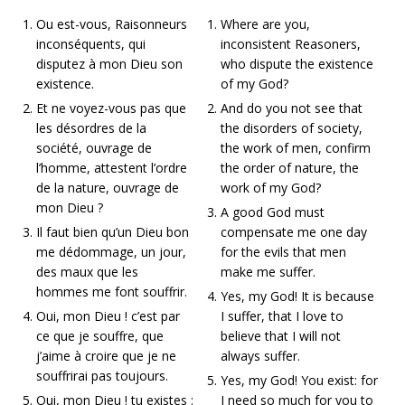
Ou est-vous, Raisonneurs
Where are you,
inconséquents, qui
inconsistent Reasoners,
disputez à mon Dieu son
who dispute the existence
existence.
of my God?
Et ne voyez-vous pas que
And do you not see that
les désordres de la
the disorders of society,
société, ouvrage de
the work of men, confirm
l’homme, attestent l’ordre
the order of nature, the
de la nature, ouvrage de
work of my God?
mon Dieu ?
A good God must
Il faut bien qu’un Dieu bon
compensate me one day
me dédommage, un jour,
for the evils that men
des maux que les
make me suffer.
hommes me font souffrir.
Yes, my God! It is because
Oui, mon Dieu ! c’est par
I suffer, that I love to
ce que je souffre, que
believe that I will not
j’aime à croire que je ne
always suffer.
souffrirai pas toujours.
Yes, my God! You exist: for
Oui, mon Dieu ! tu existes :
I need so much for you to