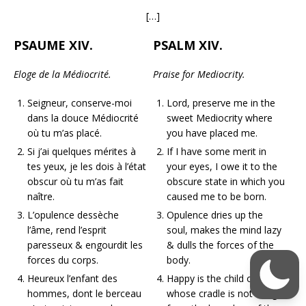
[…]
PSAUME XIV.
PSALM XIV.
Eloge de la Médiocrité.
Praise for Mediocrity.
Seigneur, conserve-moi
Lord, preserve me in the
dans la douce Médiocrité
sweet Mediocrity where
où tu m’as placé.
you have placed me.
Si j’ai quelques mérites à
If I have some merit in
tes yeux, je les dois à l’état
your eyes, I owe it to the
obscur où tu m’as fait
obscure state in which you
naître.
caused me to be born.
L’opulence dessèche
Opulence dries up the
l’âme, rend l’esprit
soul, makes the mind lazy
paresseux & engourdit les
& dulls the forces of the
forces du corps.
body.
Heureux l’enfant des
Happy is the child of men,
hommes, dont le berceau
whose cradle is not hung