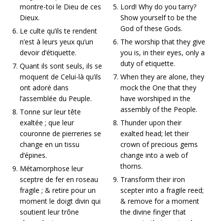
montre-toi le Dieu de ces
Lord! Why do you tarry?
Dieux.
Show yourself to be the
God of these Gods.
Le culte qu’ils te rendent
n’est à leurs yeux qu’un
The worship that they give
devoir d’étiquette.
you is, in their eyes, only a
duty of etiquette.
Quant ils sont seuls, ils se
moquent de Celui-là qu’ils
When they are alone, they
ont adoré dans
mock the One that they
l’assemblée du Peuple.
have worshiped in the
assembly of the People.
Tonne sur leur tête
exaltée ; que leur
Thunder upon their
couronne de pierreries se
exalted head; let their
change en un tissu
crown of precious gems
d’épines.
change into a web of
thorns.
Métamorphose leur
sceptre de fer en roseau
Transform their iron
fragile ; & retire pour un
scepter into a fragile reed;
moment le doigt divin qui
& remove for a moment
soutient leur trône
the divine finger that