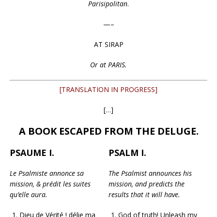
Parisipolitan
.
—–
AT SIRAP
Or at PARIS.
[TRANSLATION IN PROGRESS]
[…]
A BOOK ESCAPED FROM THE DELUGE.
PSAUME I.
PSALM I.
Le Psalmiste annonce sa
The Psalmist announces his
mission, & prédit les suites
mission, and predicts the
qu’elle aura.
results that it will have.
Dieu de Vérité ! délie ma
God of truth! Unleash my