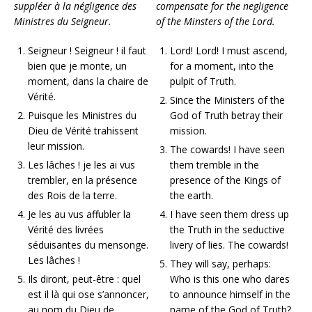
suppléer à la négligence des
compensate for the negligence
Ministres du Seigneur.
of the Minsters of the Lord.
Seigneur ! Seigneur ! il faut
Lord! Lord! I must ascend,
bien que je monte, un
for a moment, into the
moment, dans la chaire de
pulpit of Truth.
Vérité.
Since the Ministers of the
Puisque les Ministres du
God of Truth betray their
Dieu de Vérité trahissent
mission.
leur mission.
The cowards! I have seen
Les lâches ! je les ai vus
them tremble in the
trembler, en la présence
presence of the Kings of
des Rois de la terre.
the earth.
Je les au vus affubler la
I have seen them dress up
Vérité des livrées
the Truth in the seductive
séduisantes du mensonge.
livery of lies. The cowards!
Les lâches !
They will say, perhaps:
Ils diront, peut-être : quel
Who is this one who dares
est il là qui ose s’annoncer,
to announce himself in the
au nom du Dieu de
name of the God of Truth?