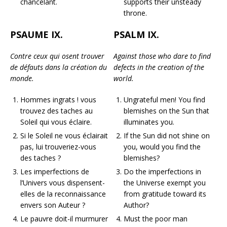
chancelant.
supports their unsteady
throne.
PSAUME IX.
PSALM IX.
Contre ceux qui osent trouver
Against those who dare to find
de défauts dans la création du
defects in the creation of the
monde.
world.
Hommes ingrats ! vous
Ungrateful men! You find
trouvez des taches au
blemishes on the Sun that
Soleil qui vous éclaire.
illuminates you.
Si le Soleil ne vous éclairait
If the Sun did not shine on
pas, lui trouveriez-vous
you, would you find the
des taches ?
blemishes?
Les imperfections de
Do the imperfections in
l’Univers vous dispensent-
the Universe exempt you
elles de la reconnaissance
from gratitude toward its
envers son Auteur ?
Author?
Le pauvre doit-il murmurer
Must the poor man