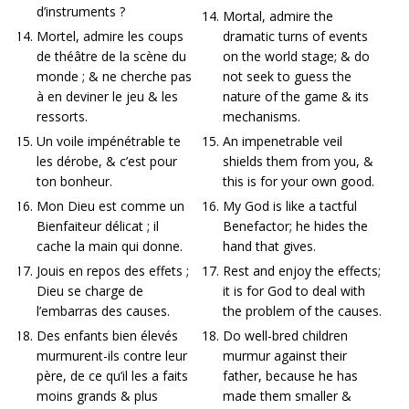
d’instruments ?
Mortal, admire the
Mortel, admire les coups
dramatic turns of events
de théâtre de la scène du
on the world stage; & do
monde ; & ne cherche pas
not seek to guess the
à en deviner le jeu & les
nature of the game & its
ressorts.
mechanisms.
Un voile impénétrable te
An impenetrable veil
les dérobe, & c’est pour
shields them from you, &
ton bonheur.
this is for your own good.
Mon Dieu est comme un
My God is like a tactful
Bienfaiteur délicat ; il
Benefactor; he hides the
cache la main qui donne.
hand that gives.
Jouis en repos des effets ;
Rest and enjoy the effects;
Dieu se charge de
it is for God to deal with
l’embarras des causes.
the problem of the causes.
Des enfants bien élevés
Do well-bred children
murmurent-ils contre leur
murmur against their
père, de ce qu’il les a faits
father, because he has
moins grands & plus
made them smaller &