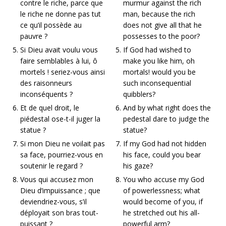
contre le riche, parce que
murmur against the rich
le riche ne donne pas tut
man, because the rich
ce qu’il possède au
does not give all that he
pauvre ?
possesses to the poor?
Si Dieu avait voulu vous
If God had wished to
faire semblables à lui, ô
make you like him, oh
mortels ! seriez-vous ainsi
mortals! would you be
des raisonneurs
such inconsequential
inconséquents ?
quibblers?
Et de quel droit, le
And by what right does the
piédestal ose-t-il juger la
pedestal dare to judge the
statue ?
statue?
Si mon Dieu ne voilait pas
If my God had not hidden
sa face, pourriez-vous en
his face, could you bear
soutenir le regard ?
his gaze?
Vous qui accusez mon
You who accuse my God
Dieu d’impuissance ; que
of powerlessness; what
deviendriez-vous, s’il
would become of you, if
déployait son bras tout-
he stretched out his all-
puissant ?
powerful arm?