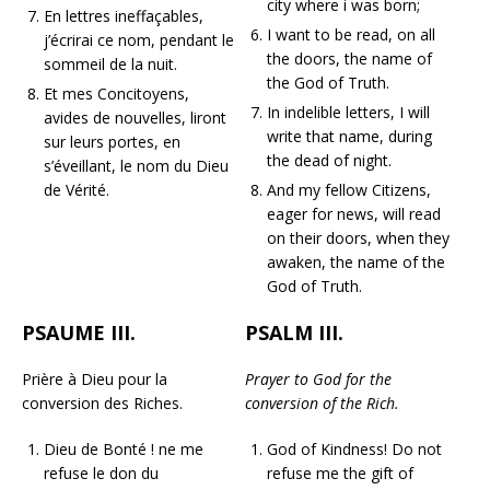
city where i was born;
En lettres ineffaçables,
I want to be read, on all
j’écrirai ce nom, pendant le
the doors, the name of
sommeil de la nuit.
the God of Truth.
Et mes Concitoyens,
In indelible letters, I will
avides de nouvelles, liront
write that name, during
sur leurs portes, en
the dead of night.
s’éveillant, le nom du Dieu
de Vérité.
And my fellow Citizens,
eager for news, will read
on their doors, when they
awaken, the name of the
God of Truth.
PSAUME III.
PSALM III.
Prière à Dieu pour la
Prayer to God for the
conversion des Riches.
conversion of the Rich.
Dieu de Bonté ! ne me
God of Kindness! Do not
refuse le don du
refuse me the gift of