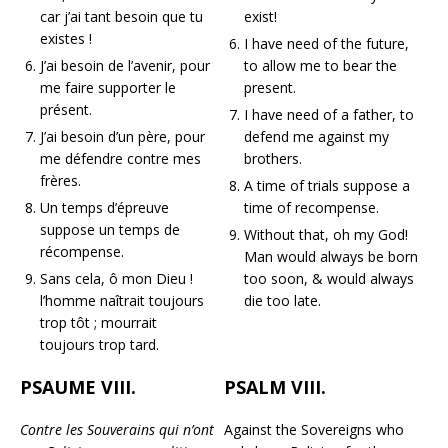
car j’ai tant besoin que tu
exist!
existes !
I have need of the future,
J’ai besoin de l’avenir, pour
to allow me to bear the
me faire supporter le
present.
présent.
I have need of a father, to
J’ai besoin d’un père, pour
defend me against my
me défendre contre mes
brothers.
frères.
A time of trials suppose a
Un temps d’épreuve
time of recompense.
suppose un temps de
Without that, oh my God!
récompense.
Man would always be born
Sans cela, ô mon Dieu !
too soon, & would always
l’homme naîtrait toujours
die too late.
trop tôt ; mourrait
toujours trop tard.
PSAUME VIII.
PSALM VIII.
Contre les Souverains qui n’ont
Against the Sovereigns who