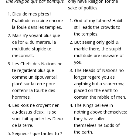
une Religion que par politique.
only have Religion for the
sake of politics.
Dieu de mes pères !
l’habitude entraine encore
God of my fathers! Habit
la foule dans les temples.
still leads the crowds to
the temples.
Mais n’y voyant plus que
de l’or & du marbre, la
But seeing only gold &
multitude stupide te
marble there, the stupid
méconnaît.
multitude are unaware of
you.
Les Chefs des Nations ne
te regardent plus que
The Heads of Nations no
comme un épouvantail,
longer regard you as
placé sur la terre pour
anything but a scarecrow,
contenir la tourbe des
placed on the earth to
hommes.
contain the rabble of men.
Les Rois ne croyent rien
The Kings believe in
au-dessus d’eux ; ils se
nothing above themselves;
sont fait appeler les Dieux
they have called
de la terre.
themselves he Gods of
the earth.
Seigneur ! que tardes-tu ?