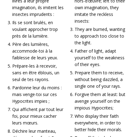
livrés à leur propre
hors-d’œuvre; left to their
imagination, ils imitent les
own imagination, they
insectes imprudents :
imitate the reckless
insects:
Ils se sont brulés, en
voulant approcher trop
They are burned, wanting
près de la lumière.
to approach too close to
the light.
Père des lumières,
accommode-toi à la
Father of light, adapt
faiblesse de leurs yeux.
yourself to the weakness
of their eyes.
Prépare-les à recevoir,
sans en être éblouis, un
Prepare them to receive,
seul de tes rayons.
without being dazzled, a
single one of your rays.
Pardonne leur du moins :
mais venge-toi sur ces
Forgive them at least: but
Hypocrites impies ;
avenge yourself on the
impious Hypocrites;
Qui affichent par tout leur
foi, pour mieux cacher
Who display their faith
leurs mœurs.
everywhere, in order to
better hide their morals.
Déchire leur manteau,