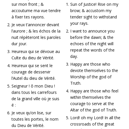
sur mon front ; &
Sun of Justice! Rise on my
accoutume ma vue tendre
brow; & accustom my
à fixer tes rayons.
tender sight to withstand
your rays.
Je veux t’annoncer devant
l’aurore ; & les échos de la
I want to announce you
nuit répèteront les paroles
before the dawn; & the
dur jour.
echoes of the night will
repeat the words of the
Heureux qui se dévoue au
day.
Culte du dieu de Vérité.
Happy are those who
Heureux qui se sent le
devote themselves to the
courage de desservir
Worship of the god of
l’Autel du dieu de Vérité.
Truth.
Seigneur ! ô mon Dieu !
Happy are those who feel
dans tous les carrefours
within themselves the
de la grand ville où je suis
courage to serve at the
é :
Altar of the god of Truth.
Je veux qu’on lise, sur
Lord! oh my Lord! In all the
toutes les portes, le nom
crossroads of the great
du Dieu de Vérité.