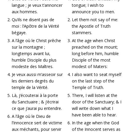
langue ; je veux t’annoncer
tongue; I wish to
aux hommes.
announce you to men.
Qu’ils ne disent pas de
Let them not say of me:
moi : l’Apôtre de la Vérité
the Apostle of Truth
bégaye.
stammers.
A l’âge où le Christ prêche
At the age when Christ
sur la montagne ;
preached on the mount;
longtemps avant lui,
long before him, humble
humble Disciple du plus
Disciple of the most
modeste des Maîtres.
modest of Maters:
Je veux aussi m’asseoir sur
I also want to seat myself
les derniers degrés du
on the last step of the
temple de la Vérité.
Temple of Truth.
Là, j’écouterai à la porte
There, I will listen at the
du Sanctuaire ; & j’écrirai
door of the Sanctuary; & I
ce que j’aurai pu entendre.
will write down what I
have been able to hear.
A l’âge où le Dieu de
l’Innocence sert de victime
In the age when the God
aux méchants, pour servir
of the Innocent serves as