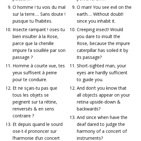
O homme ! tu vois du mal
O man! You see evil on the
sur la terre…. Sans doute !
earth…. Without doubt!
puisque tu l’habites.
since you inhabit it.
Insecte rampant ! oses-tu
Creeping insect! Would
bien insulter à la Rose,
you dare to insult the
parce que la chenille
Rose, because the impure
impure l’a souillée par son
caterpillar has soiled it by
passage ?
its passage?
Homme à courte vue, tes
Short-sighted man, your
yeux suffisent à peine
eyes are hardly sufficient
pour te conduire.
to guide you.
Et ne sçais-tu pas que
And don’t you know that
tous les objets se
all objects appear on your
peignent sur ta rétine,
retina upside-down &
renversés & en sens
backwards?
contraire ?
And since when have the
Et depuis quand le sourd
deaf dared to judge the
ose-t-il prononcer sur
harmony of a concert of
l’harmonie d’un concert
instruments?