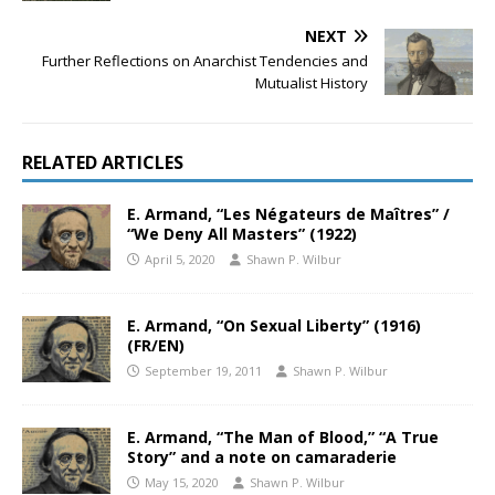
NEXT
Further Reflections on Anarchist Tendencies and
Mutualist History
RELATED ARTICLES
E. Armand, “Les Négateurs de Maîtres” /
“We Deny All Masters” (1922)
April 5, 2020
Shawn P. Wilbur
E. Armand, “On Sexual Liberty” (1916)
(FR/EN)
September 19, 2011
Shawn P. Wilbur
E. Armand, “The Man of Blood,” “A True
Story” and a note on camaraderie
May 15, 2020
Shawn P. Wilbur