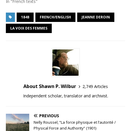
In "French texts"
1848
FRENCH/ENGLISH
JEANNE DEROIN
LA VOIX DES FEMMES
About Shawn P. Wilbur
2,749 Articles
Independent scholar, translator and archivist.
PREVIOUS
Nelly Roussel, “La force physique et l’autorité /
Physical Force and Authority” (1901)