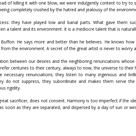
ead of killing it with one blow, we were indulgently content to try to 
ot being completely crushed by the hatred and jealousy of the environme
ccess: they have played low and banal parts. What gave them suc
 a talent and its environment. It is a mediocre talent that is natural
s Buffon. He says more and better than he believes. He knows how j
s from the environment. A secret of the great artist is never to worr
on between our desires and the neighboring renunciations whose sat
refer centuries to their century, always to now, the universe to their
e necessary renunciations; they listen to many ingenious and brill
hey do not suppress, they subordinate and makes them serve the w
s rigidity.
 great sacrificer, does not consent. Harmony is too imperfect if the id
 soon as they are separated, and dispersed by a day of sun or wind.