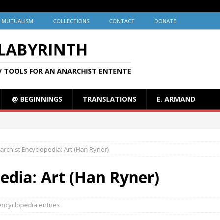
MUTUALISM
COLLECTIONS
CONTACT
DONATE
 LABYRINTH
/ TOOLS FOR AN ANARCHIST ENTENTE
@ BEGINNINGS
TRANSLATIONS
E. ARMAND
archist Encyclopedia: Art (Han Ryner)
edia: Art (Han Ryner)
encyclopedia entries