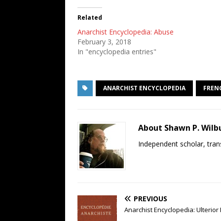
Related
Anarchist Encyclopedia: Abuse
February 3, 2018
In "encyclopedia entries"
ANARCHIST ENCYCLOPEDIA
FREN
About Shawn P. Wilb
Independent scholar, trans
PREVIOUS
Anarchist Encyclopedia: Ulterior