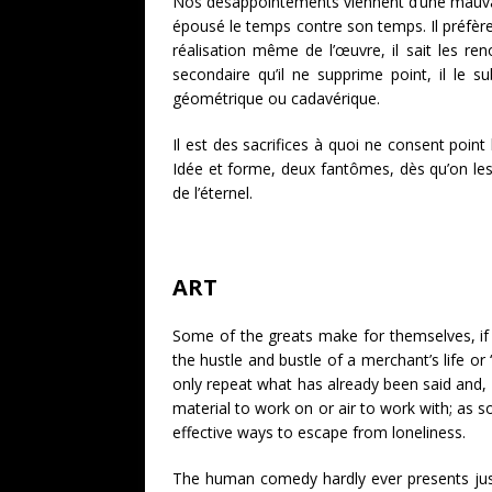
Nos désappointements viennent d’une mauvaise
épousé le temps contre son temps. Il préfère 
réalisation même de l’œuvre, il sait les ren
secondaire qu’il ne supprime point, il le su
géométrique ou cadavérique.
Il est des sacrifices à quoi ne consent point l
Idée et forme, deux fantômes, dès qu’on les s
de l’éternel.
ART
Some of the greats make for themselves, if n
the hustle and bustle of a merchant’s life 
only repeat what has already been said and, 
material to work on or air to work with; as s
effective ways to escape from loneliness.
The human comedy hardly ever presents just