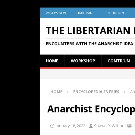
WHAT’S NEW
BAKUNIN
PROUDHON
THE LIBERTARIAN
ENCOUNTERS WITH THE ANARCHIST IDEA 
HOME
WORKSHOP
CONTR’UN
HOME
ENCYCLOPEDIA ENTRIES
An
Anarchist Encyclop
January 18, 2022
Shawn P. Wilbur