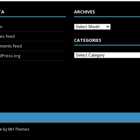
TA
ARCHIVES
in
ies feed
CATEGORIES
ments feed
dPress.org
me by
MH Themes