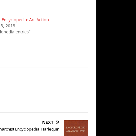
 Encyclopedia: Art-Action
 5, 2018
lopedia entries"
NEXT
narchist Encyclopedia: Harlequin