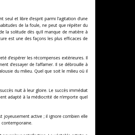
seul et libre d’esprit parmi l’agitation d’une
habitudes de la foule, ne peut que répéter du
 de la solitude dès qu’il manque de matière à
cture est une des façons les plus efficaces de
té d’espérer les récompenses extérieures. Il
ent d’essayer de l’affamer. Il se débrouille à
lousie du milieu. Quel que soit le milieu où il
 succès nuit à leur gloire. Le succès immédiat
ment adapté à la médiocrité de n’importe quel
est joyeusement active ; il ignore combien elle
on contemporaine.