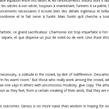
 équation entre nos désirs et les renoncements voisins dont il faut pa
les siècles à son siècle, toujours à maintenant, l’univers à sa patrie,
oncements nécessaires il écoute bien des détails ingénieux et brillan
bordonne et le fait servir à l’unité. Mais l’unité qu’il cherche a tou
’artiste, ce grand sacrificateur. L’harmonie est trop imparfaite si l’on 
épare, et que disperse un jour de soleil ou de vent. Unis d’une étroit
ecessary, a solitude in the crowd, by dint of indifference. Descarte
or “in his warm room.” But those who really work among the crowd, wi
as one says in letters with unconscious modesty, give copy. The arti
oon as they feel, from a certain creaking of their work, that they ar
 outcomes. Genius is no more naive than wisdom in hoping for exte