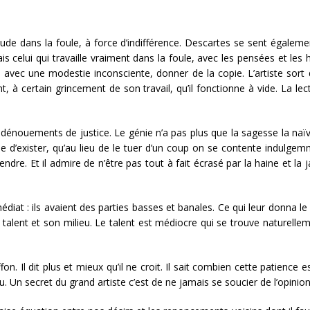
ude dans la foule, à force d’indifférence. Descartes se sent également 
 celui qui travaille vraiment dans la foule, avec les pensées et les 
 avec une modestie inconsciente, donner de la copie. L’artiste sort
nt, à certain grincement de son travail, qu’il fonctionne à vide. La le
nouements de justice. Le génie n’a pas plus que la sagesse la naïve
e d’exister, qu’au lieu de le tuer d’un coup on se contente indulgemm
ndre. Et il admire de n’être pas tout à fait écrasé par la haine et la ja
iat : ils avaient des parties basses et banales. Ce qui leur donna le
talent et son milieu. Le talent est médiocre qui se trouve naturelle
on. Il dit plus et mieux qu’il ne croit. Il sait combien cette patience 
eu. Un secret du grand artiste c’est de ne jamais se soucier de l’opini