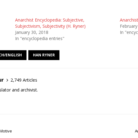
Anarchist Encyclopedia: Subjective,
Anarchist
Subjectivism, Subjectivity (H. Ryner)
February
January 30, 2018
In "encyc
In "encyclopedia entries"
CH/ENGLISH
HAN RYNER
ur
2,749 Articles
lator and archivist.
 Motive
A