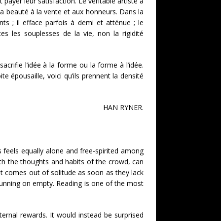
yer leur satisfaction. Le véritable artiste a
 la beauté à la vente et aux honneurs. Dans la
ts ; il efface parfois à demi et atténue ; le
tes les souplesses de la vie, non la rigidité
sacrifie l’idée à la forme ou la forme à l’idée.
e épousaille, voici qu’ils prennent la densité
HAN RYNER.
s feels equally alone and free-spirited among
th the thoughts and habits of the crowd, can
st comes out of solitude as soon as they lack
e running on empty. Reading is one of the most
rnal rewards. It would instead be surprised