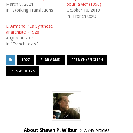
March 8, 2021
pour la vie” (1956)
In "Working Translations"
October 10, 2019
In "French texts"
E. Armand, “La Synthèse
anarchiste” (1928)
August 4, 2019
In "French texts"
1927
E. ARMAND
FRENCH/ENGLISH
L’EN-DEHORS
About Shawn P. Wilbur
2,749 Articles