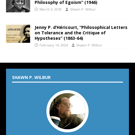
Philosophy of Egoism” (1946)
March 3, 2018
Shawn P. Wilbur
Jenny P. d’Héricourt, “Philosophical Letters
on Tolerance and the Critique of
Hypotheses” (1863-64)
February 14, 2024
Shawn P. Wilbur
SHAWN P. WILBUR