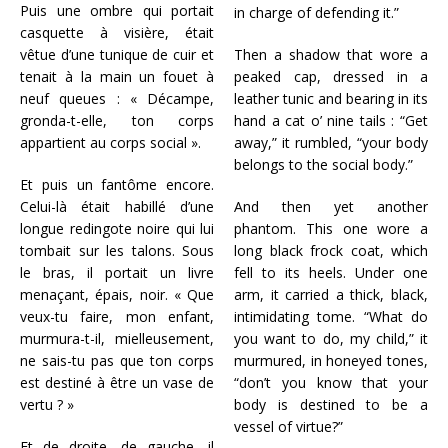
Puis une ombre qui portait
in charge of defending it.”
casquette à visière, était
vêtue d’une tunique de cuir et
Then a shadow that wore a
tenait à la main un fouet à
peaked cap, dressed in a
neuf queues : « Décampe,
leather tunic and bearing in its
gronda-t-elle, ton corps
hand a cat o’ nine tails : “Get
appartient au corps social ».
away,” it rumbled, “your body
belongs to the social body.”
Et puis un fantôme encore.
Celui-là était habillé d’une
And then yet another
longue redingote noire qui lui
phantom. This one wore a
tombait sur les talons. Sous
long black frock coat, which
le bras, il portait un livre
fell to its heels. Under one
menaçant, épais, noir. « Que
arm, it carried a thick, black,
veux-tu faire, mon enfant,
intimidating tome. “What do
murmura-t-il, mielleusement,
you want to do, my child,” it
ne sais-tu pas que ton corps
murmured, in honeyed tones,
est destiné à être un vase de
“don’t you know that your
vertu ? »
body is destined to be a
vessel of virtue?”
Et de droite, de gauche, il