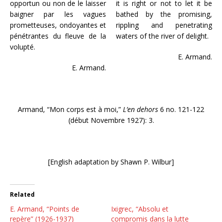
opportun ou non de le laisser
it is right or not to let it be
baigner par les vagues
bathed by the promising,
prometteuses, ondoyantes et
rippling and penetrating
pénétrantes du fleuve de la
waters of the river of delight.
volupté.
E. Armand.
E. Armand.
Armand, “Mon corps est à moi,”
L’en dehors
6 no. 121-122
(début Novembre 1927): 3.
[English adaptation by Shawn P. Wilbur]
Related
E. Armand, “Points de
Ixigrec, “Absolu et
repère” (1926-1937)
compromis dans la lutte