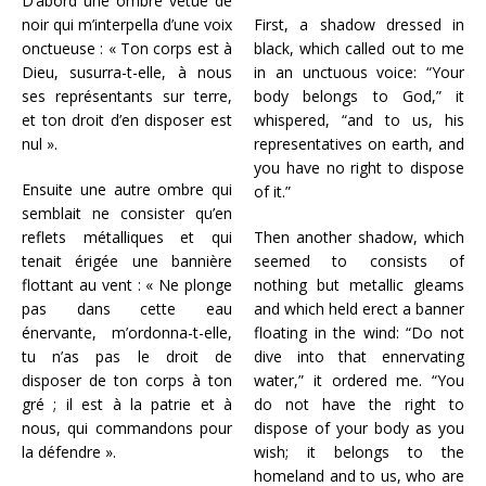
D’abord une ombre vêtue de
noir qui m’interpella d’une voix
First, a shadow dressed in
onctueuse : « Ton corps est à
black, which called out to me
Dieu, susurra-t-elle, à nous
in an unctuous voice: “Your
ses représentants sur terre,
body belongs to God,” it
et ton droit d’en disposer est
whispered, “and to us, his
nul ».
representatives on earth, and
you have no right to dispose
Ensuite une autre ombre qui
of it.”
semblait ne consister qu’en
reflets métalliques et qui
Then another shadow, which
tenait érigée une bannière
seemed to consists of
flottant au vent : « Ne plonge
nothing but metallic gleams
pas dans cette eau
and which held erect a banner
énervante, m’ordonna-t-elle,
floating in the wind: “Do not
tu n’as pas le droit de
dive into that ennervating
disposer de ton corps à ton
water,” it ordered me. “You
gré ; il est à la patrie et à
do not have the right to
nous, qui commandons pour
dispose of your body as you
la défendre ».
wish; it belongs to the
homeland and to us, who are