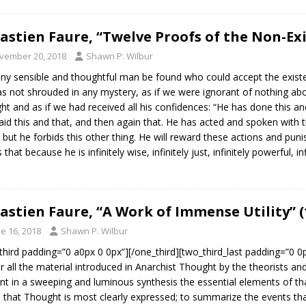
astien Faure, “Twelve Proofs of the Non-Exi
vember 20, 2018
Shawn P. Wilbur
ny sensible and thoughtful man be found who could accept the exis
s not shrouded in any mystery, as if we were ignorant of nothing abou
ht and as if we had received all his confidences: “He has done this an
aid this and that, and then again that. He has acted and spoken with t
, but he forbids this other thing. He will reward these actions and pu
that because he is infinitely wise, infinitely just, infinitely powerful, in
astien Faure, “A Work of Immense Utility” (
e 16, 2018
Shawn P. Wilbur
third padding=”0 a0px 0 0px”][/one_third][two_third_last padding=”0 
r all the material introduced in Anarchist Thought by the theorists an
nt in a sweeping and luminous synthesis the essential elements of th
 that Thought is most clearly expressed; to summarize the events that