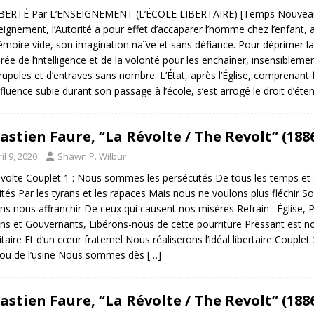
BERTÉ Par L’ENSEIGNEMENT (L’ÉCOLE LIBERTAIRE) [Temps Nouveaux,
eignement, l’Autorité a pour effet d’accaparer l’homme chez l’enfant
moire vide, son imagination naïve et sans défiance. Pour déprimer la, r
ée de l’intelligence et de la volonté pour les enchaîner, insensibleme
rupules et d’entraves sans nombre. L’État, après l’Église, comprenant
influence subie durant son passage à l’école, s’est arrogé le droit d’ét
astien Faure, “La Révolte / The Revolt” (188
il 9, 2020
Shawn P. Wilbur
volte Couplet 1 : Nous sommes les persécutés De tous les temps et
ités Par les tyrans et les rapaces Mais nous ne voulons plus fléchir 
ns nous affranchir De ceux qui causent nos misères Refrain : Église, 
ns et Gouvernants, Libérons-nous de cette pourriture Pressant est 
itaire Et d’un cœur fraternel Nous réaliserons l’idéal libertaire Couplet
 ou de l’usine Nous sommes dès
[…]
astien Faure, “La Révolte / The Revolt” (188