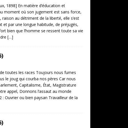
 1898] En matière d’éducation et
, au moment où son jugement est sans force,
aison au détriment de la liberté, elle s’est
nt et par une longue habitude, de préjugés,
 fort bien que l’homme se ressent toute sa vie
endre
[…]
6)
 de toutes les races Toujours nous fumes
Sous le joug qui courba nos pères Car nous
Parlement, Capitalisme, État, Magistrature
notre appel, Donnons l’assaut au monde
 2 : Ouvrier ou bien paysan Travailleur de la
6)