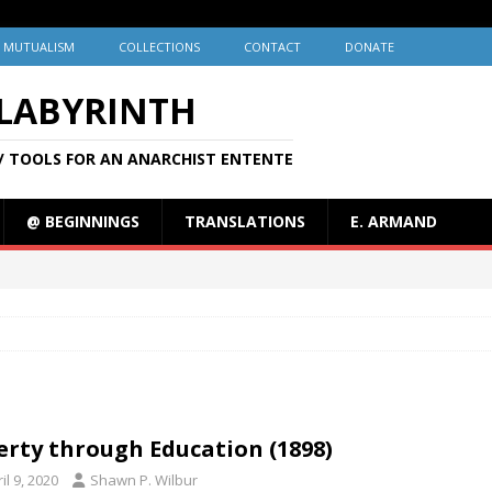
MUTUALISM
COLLECTIONS
CONTACT
DONATE
 LABYRINTH
/ TOOLS FOR AN ANARCHIST ENTENTE
@ BEGINNINGS
TRANSLATIONS
E. ARMAND
erty through Education (1898)
il 9, 2020
Shawn P. Wilbur