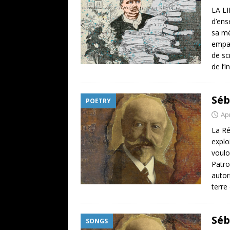
LA LI
d’ens
sa mé
empar
de sc
de l’
Séb
POETRY
Apr
La Ré
explo
voulo
Patro
autor
terre
Séb
SONGS