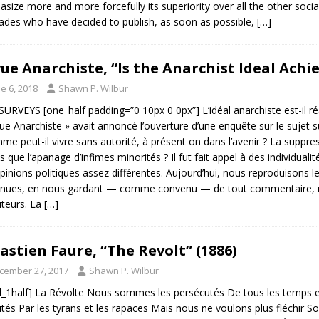
size more and more forcefully its superiority over all the other social
des who have decided to publish, as soon as possible,
[…]
ue Anarchiste, “Is the Anarchist Ideal Achie
e 6, 2018
Shawn P. Wilbur
URVEYS [one_half padding=”0 10px 0 0px”] L’idéal anarchiste est-il r
ue Anarchiste » avait annoncé l’ouverture d’une enquête sur le sujet suiv
me peut-il vivre sans autorité, à présent on dans l’avenir ? La suppres
s que l’apanage d’infimes minorités ? Il fut fait appel à des individua
pinions politiques assez différentes. Aujourd’hui, nous reproduisons l
nues, en nous gardant — comme convenu — de tout commentaire, n
uteurs. La
[…]
astien Faure, “The Revolt” (1886)
cember 27, 2017
Shawn P. Wilbur
l_1half] La Révolte Nous sommes les persécutés De tous les temps e
ités Par les tyrans et les rapaces Mais nous ne voulons plus fléchir 