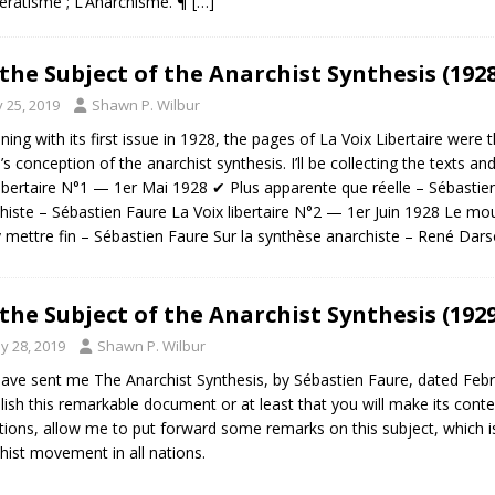
ratisme ; L’Anarchisme. ¶
[…]
the Subject of the Anarchist Synthesis (1928
y 25, 2019
Shawn P. Wilbur
ning with its first issue in 1928, the pages of La Voix Libertaire were 
’s conception of the anarchist synthesis. I’ll be collecting the texts an
libertaire N°1 — 1er Mai 1928 ✔ Plus apparente que réelle – Sébastie
histe – Sébastien Faure La Voix libertaire N°2 — 1er Juin 1928 Le mou
y mettre fin – Sébastien Faure Sur la synthèse anarchiste – René Da
the Subject of the Anarchist Synthesis (1929
y 28, 2019
Shawn P. Wilbur
ave sent me The Anarchist Synthesis, by Sébastien Faure, dated Febru
lish this remarkable document or at least that you will make its cont
tions, allow me to put forward some remarks on this subject, which is c
hist movement in all nations.