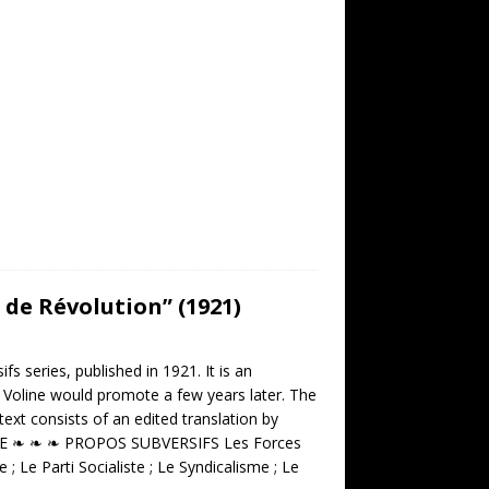
 de Révolution” (1921)
s series, published in 1921. It is an
d Voline would promote a few years later. The
text consists of an edited translation by
FAURE ❧ ❧ ❧ PROPOS SUBVERSIFS Les Forces
; Le Parti Socialiste ; Le Syndicalisme ; Le