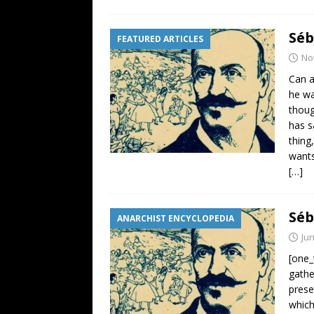
Séb
FEATURED ARTICLES
No
Can a
he wa
thoug
has s
thing
wants 
[…]
Séb
ANARCHIST ENCYCLOPEDIA
Jun
[one_
gathe
prese
which