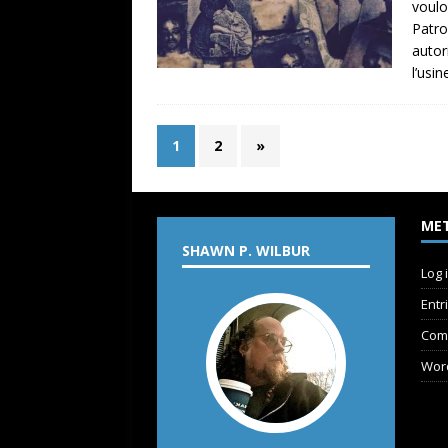
voulo
Patro
autor
l’usi
1
2
»
ME
SHAWN P. WILBUR
Log 
Entr
Com
Wor