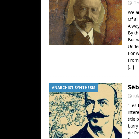
Oc
We ar
Of al
Alway
By th
But w
Under
For w
From 
[…]
Séb
ANARCHIST SYNTHESIS
Jul
“Les 
inter
title
Larry
de Ré