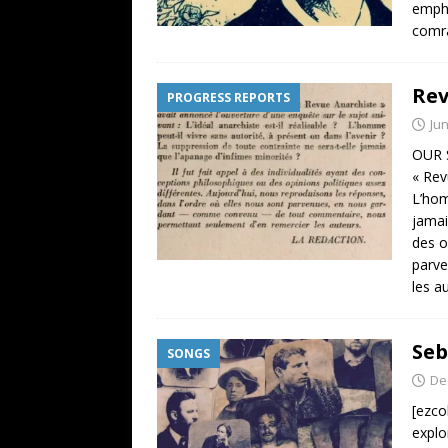
empha
comra
Rev
PROGRESS REPORTS
Jun
OUR S
« Rev
L’hom
jamai
des o
parve
les a
Seb
SONGS
De
[ezco
explo