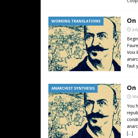
Coopé
On 
WORKING TRANSLATIONS
Jul
Begin
Faure
Voix 
anarc
faut 
On 
ANARCHIST SYNTHESIS
Ma
You h
repub
condi
anarc
[…]