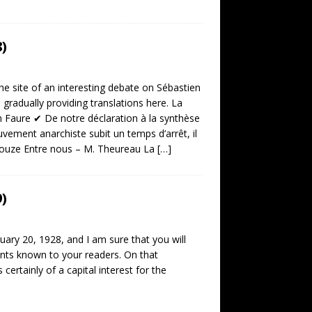
)
the site of an interesting debate on Sébastien
d gradually providing translations here. La
n Faure ✔ De notre déclaration à la synthèse
vement anarchiste subit un temps d’arrêt, il
rsouze Entre nous – M. Theureau La
[…]
)
ary 20, 1928, and I am sure that you will
ents known to your readers. On that
ertainly of a capital interest for the