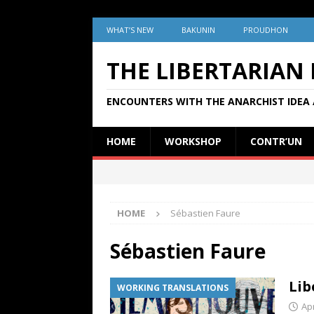
WHAT’S NEW
BAKUNIN
PROUDHON
THE LIBERTARIAN
ENCOUNTERS WITH THE ANARCHIST IDEA 
HOME
WORKSHOP
CONTR’UN
HOME
Sébastien Faure
Sébastien Faure
Lib
WORKING TRANSLATIONS
Apr