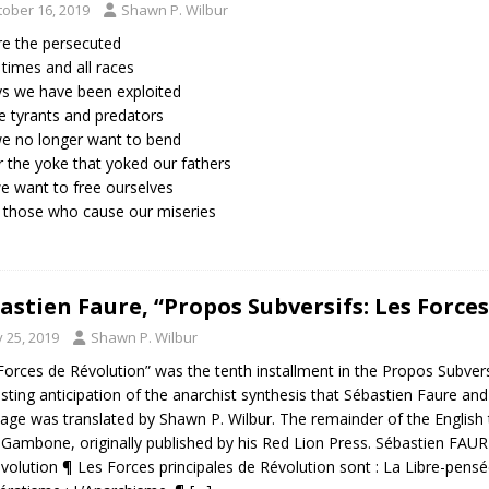
tober 16, 2019
Shawn P. Wilbur
e the persecuted
l times and all races
s we have been exploited
e tyrants and predators
e no longer want to bend
 the yoke that yoked our fathers
e want to free ourselves
those who cause our miseries
astien Faure, “Propos Subversifs: Les Forces
y 25, 2019
Shawn P. Wilbur
Forces de Révolution” was the tenth installment in the Propos Subversif
esting anticipation of the anarchist synthesis that Sébastien Faure an
 page was translated by Shawn P. Wilbur. The remainder of the English 
 Gambone, originally published by his Red Lion Press. Sébastien 
volution ¶ Les Forces principales de Révolution sont : La Libre-pensée 