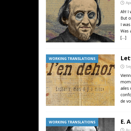
Apr
Ah! I
But o
I was
Was a
[…]
Let
WORKING TRANSLATIONS
Se
Vienn
momen
ailes
confo
de vo
E. 
WORKING TRANSLATIONS
Au