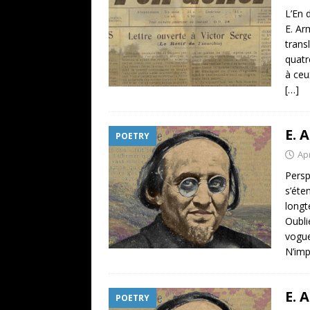
L’En 
E. Ar
trans
quatr
à ceu
[…]
E. 
POETRY
Apr
Persp
s’éte
longt
Oubli
vogue
N’imp
E. 
POETRY