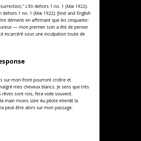
urrection,” L’En dehors 1 no. 1 (Mai 1922).
n dehors 1 no. 1 (Mai 1922). [text and English
’être démenti en affirmant que les cinquante-
igoureux — mon premier soin a été de penser
 été incarcéré sous une inculpation toute de
response
s sur mon front pourront croître et
 malgré mes cheveux blancs. Je sens que très
 rêves sont rois, fera voile souvent.
la main moins sûre Au pilote interdit la
urira peut-être alors sur mon passage.