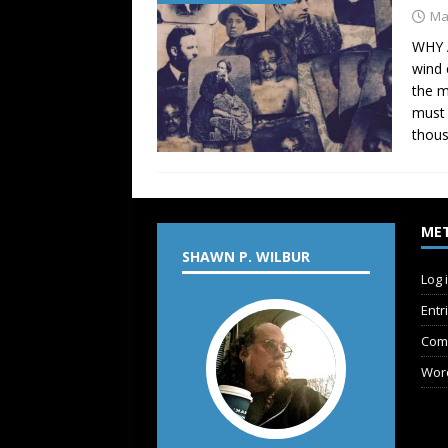
Ma
WHY A
wind 
the m
must 
thous
ME
SHAWN P. WILBUR
Log 
Entr
Com
Wor