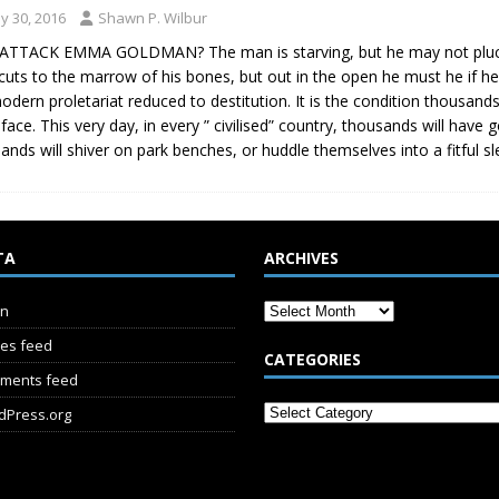
y 30, 2016
Shawn P. Wilbur
TTACK EMMA GOLDMAN? The man is starving, but he may not pluck so
cuts to the marrow of his bones, but out in the open he must he if he 
odern proletariat reduced to destitution. It is the condition thousan
face. This very day, in every ” civilised” country, thousands will have 
ands will shiver on park benches, or huddle themselves into a fitful 
TA
ARCHIVES
in
ies feed
CATEGORIES
ments feed
dPress.org