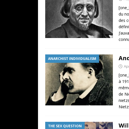
[one_
du no
des c
défin
J’auv
connu
And
ANARCHIST INDIVIDUALISM
Apr
[one_
à 191
même 
de Ni
nietz
Nietz
Wil
THE SEX QUESTION