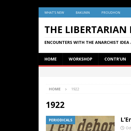
WHAT’S NEW
BAKUNIN
PROUDHON
THE LIBERTARIAN
ENCOUNTERS WITH THE ANARCHIST IDEA 
HOME
WORKSHOP
CONTR’UN
HOME
1922
1922
L’E
PERIODICALS
Oc