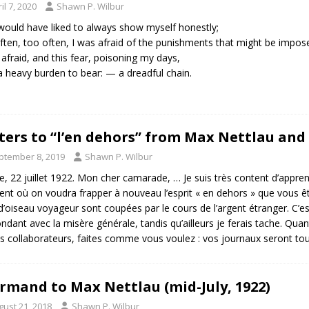
il 7, 2020
Shawn P. Wilbur
 would have liked to always show myself honestly;
ften, too often, I was afraid of the punishments that might be impos
 afraid, and this fear, poisoning my days,
 heavy burden to bear: — a dreadful chain.
ters to “l’en dehors” from Max Nettlau an
ptember 8, 2019
Shawn P. Wilbur
e, 22 juillet 1922. Mon cher camarade, … Je suis très content d’appre
t où on voudra frapper à nouveau l’esprit « en dehors » que vous êt
 d’oiseau voyageur sont coupées par le cours de l’argent étranger. C’es
ndant avec la misère générale, tandis qu’ailleurs je ferais tache. Quan
s collaborateurs, faites comme vous voulez : vos journaux seront t
Armand to Max Nettlau (mid-July, 1922)
gust 21, 2018
Shawn P. Wilbur