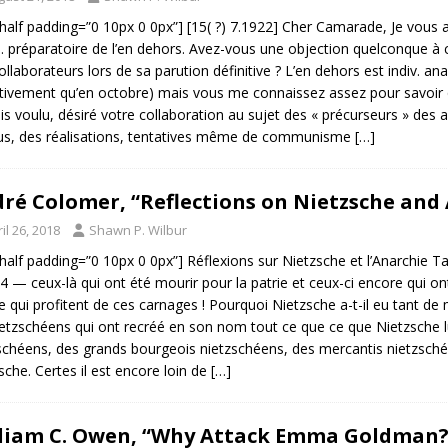
half padding=”0 10px 0 0px”] [15( ?) 7.1922] Cher Camarade, Je vous a
. préparatoire de l’en dehors. Avez-vous une objection quelconque à ce
ollaborateurs lors de sa parution définitive ? L’en dehors est indiv. anar
itivement qu’en octobre) mais vous me connaissez assez pour savoir q
ais voulu, désiré votre collaboration au sujet des « précurseurs » des
s, des réalisations, tentatives même de communisme
[…]
ré Colomer, “Reflections on Nietzsche and 
il 26, 2018
Shawn P. Wilbur
half padding=”0 10px 0 0px”] Réflexions sur Nietzsche et l’Anarchie T
4 — ceux-là qui ont été mourir pour la patrie et ceux-ci encore qui o
qui profitent de ces carnages ! Pourquoi Nietzsche a-t-il eu tant de 
etzschéens qui ont recréé en son nom tout ce que ce que Nietzsche l
schéens, des grands bourgeois nietzschéens, des mercantis nietzschée
sche. Certes il est encore loin de
[…]
liam C. Owen, “Why Attack Emma Goldman?”