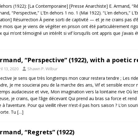
dehors (1922): [La Contemporaine] [Presse Anarchiste] E. Armand, “Rés
mand, “Perspective,” L’En dehors 1 no. 1 (Mai 1922). “L’en dehors,” L’E
lation] Résurrection À peine sorti de captivité — et je ne crains pas d
e mois que je viens de végéter en prison ont été particulièrement r
x qui m’ont témoigné un intérêt si vif lorsqu’ils ont appris que j’avais
Armand, “Perspective” (1922), with a poetic 
il 13, 2020
Shawn P. Wilbur
ective Je sens que très longtemps mon cœur restera tendre ; Les ride
ndre, Je me soucierai peu de la marche des ans, Vif et sensible encor
emps audacieuse et vive, Mon imagination vers la lointaine rive Où les
euse, je crains, que l’âge décevant Qui prend au bras sa force et rend 
 à l’aventure. Pour qui vieillit rêver n’est-il pas hors saison ? L’on so
orte. Tu
[…]
Armand, “Regrets” (1922)