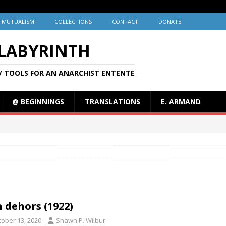
MUTUALISM
COLLECTIONS
CONTACT
DONATE
 LABYRINTH
/ TOOLS FOR AN ANARCHIST ENTENTE
@ BEGINNINGS
TRANSLATIONS
E. ARMAND
n dehors (1922)
tober 13, 2020
Shawn P. Wilbur