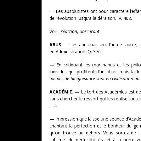
— Les absolutistes ont pour caractère l’effa
de révolution jusqu’à la déraison. IV. 468.
Voir :
réaction
,
obscurant
.
ABUS.
— Les abus naissent l’un de l’autre
en Administration. Q. 376.
— En critiquant les marchands et les phil
individus qui profitent d’un abus, mais la l
mêmes de bienfaisance sont en civilisation un
ACADÉMIE.
— Le tort des Académies est de s
sans chercher le ressort qui les réalise tout
L. 4.
— Impression que laisse une séance d’Académi
chantant la perfection et le bonheur du gen
qu’on trouve au dehors. Vous sortez de la
sublime, de perfectibilités, et à lu porte 