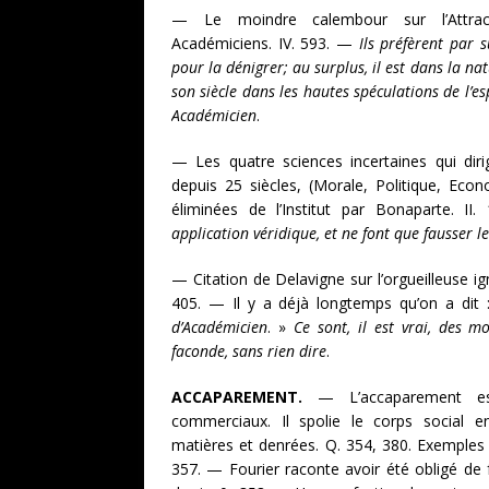
— Le moindre calembour sur l’Attract
Académiciens. IV. 593. —
Ils préfèrent par s
pour la dénigrer; au surplus, il est dans la 
son siècle dans les hautes spéculations de l’e
Académicien
.
— Les quatre sciences incertaines qui diri
depuis 25 siècles, (Morale, Politique, Ec
éliminées de l’Institut par Bonaparte. I
application véridique, et ne font que fausser le
— Citation de Delavigne sur l’orgueilleuse i
405. — Il y a déjà longtemps qu’on a dit
d’Académicien
. »
Ce sont, il est vrai, des m
faconde, sans rien dire
.
ACCAPAREMENT.
— L’accaparement es
commerciaux. Il spolie le corps social e
matières et denrées. Q. 354, 380. Exemples
357. — Fourier raconte avoir été obligé de f