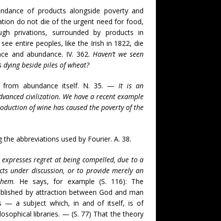
undance of products alongside poverty and
zation do not die of the urgent need for food,
ugh privations, surrounded by products in
e entire peoples, like the Irish in 1822, die
ace and abundance. IV. 362.
Haven’t we seen
s dying beside piles of wheat?
rn from abundance itself. N. 35. —
It is an
vanced civilization
. We have a recent example
roduction of wine has caused the poverty of the
 the abbreviations used by Fourier.
A. 38.
expresses regret at being compelled, due to a
ects under discussion, or to provide merely an
them
.
He says, for example (S. 116): The
tablished by attraction between God and man
— a subject which, in and of itself, is of
osophical libraries.
— (S. 77) That the theory