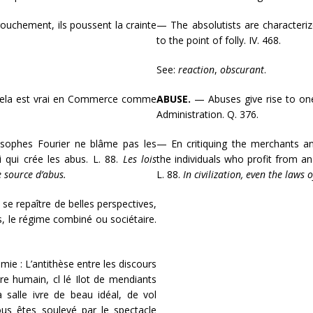
rouchement, ils poussent la crainte
— The absolutists are characterize
to the point of folly. IV. 468.
See:
reaction
,
obscurant
.
; cela est vrai en Commerce comme
ABUSE.
— Abuses give rise to one
Administration. Q. 376.
osophes Fourier ne blâme pas les
— En critiquing the merchants a
oi qui crée les abus. L. 88.
Les lois
the individuals who profit from a
e source d’abus.
L. 88.
In civilization, even the laws 
e repaître de belles perspectives,
es, le régime combiné ou sociétaire.
e : L’antithèse entre les discours
re humain, cl lé Ilot de mendiants
 salle ivre de beau idéal, de vol
vous êtes soulevé par le spectacle