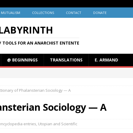
MUTUALISM
COLLECTIONS
CONTACT
DONATE
 LABYRINTH
/ TOOLS FOR AN ANARCHIST ENTENTE
@ BEGINNINGS
TRANSLATIONS
E. ARMAND
ctionary of Phalansterian Sociology — A
ansterian Sociology — A
encyclopedia entries
,
Utopian and Scientific