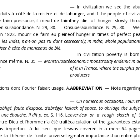
— In civilization we see the ab
duits à côté de la misère et de la
hunger, and if the people of civili
de faim pressante, il meurt de faim
they die of hunger slowly thro
s en surabondance. N. 29, 30. — On
superabundance. N. 29, 30. — We se
en 1822, mourir de faim eu pleine
of hunger in times of perfect pe
 les Indes, n’a-t-on pas ru dans ces
recently, in India, whole population
iser à côte de monceaux de blé
.
— In civilization poverty is bo
ndance même. N. 35. —
Monstruosité
economic
monstrosity endemic in ad
e
.
of it in France, where the surplus p
producers.
ons dont Fourier faisait usage. A.
ABBREVIATION
.
— Note regarding
—
On numerous occasions, Fourier 
obligé, faute d’espace, d’abréger les
lack of space, to abridge the subj
 une ébauche. Il dit p. ex
. S. 116. Le
overview or a rough sketch of 
entre Dieu et l’homme n’a été traité
calculation of the guarantees es
s important à lui seul que les
was covered in a mere 64 pages 
 la théorie de l’unité universelle
greater importance than entire phil