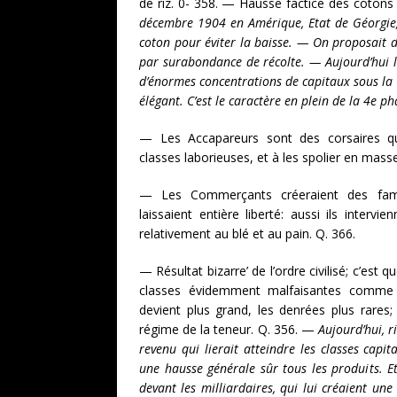
de riz. 0- 358. — Hausse factice des coton
décembre 1904 en Amérique, Etat de Géorgie, 
coton pour éviter la baisse. — On proposait 
par surabondance de récolte. — Aujourd’hui l
d’énormes concentrations de capitaux sous la 
élégant. C’est le caractère en plein de la 4e pha
— Les Accapareurs sont des corsaires qu
classes laborieuses, et à les spolier en masse
— Les Commerçants créeraient des fami
laissaient entière liberté: aussi ils interv
relativement au blé et au pain. Q. 366.
— Résultat bizarre’ de l’ordre civilisé; c’est 
classes évidemment malfaisantes comme 
devient plus grand, les denrées plus rares;
régime de la teneur. Q. 356. —
Aujourd’hui, r
revenu qui lierait atteindre les classes capi
une hausse générale sûr tous les produits. Et
devant les milliardaires, qui lui créaient une