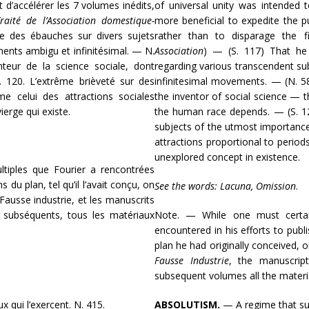
t d’accélérer les 7 volumes inédits,
of universal unity was intended 
raité de l’Association domestique-
more beneficial to expedite the p
ue des ébauches sur divers sujets
rather than to disparage the fi
nts ambigu et infinitésimal. — N.
Association
)
— (S. 117) That he
nteur de la science sociale, dont
regarding various transcendent su
120. L’extrême brièveté sur des
infinitesimal movements.
— (N. 58
e celui des attractions sociales
the inventor of social science — 
ierge qui existe.
the human race depends.
— (S. 1
subjects of the utmost importance
attractions proportional to period
unexplored concept in existence.
ultiples que Fourier a rencontrées
 du plan, tel qu’il l’avait conçu, on
See the words: Lacuna, Omission
.
ausse industrie, et les manuscrits
 subséquents, tous les matériaux
Note.
— While one must certain
encountered in his efforts to publi
plan he had originally conceived, 
Fausse Industrie
, the manuscrip
subsequent volumes all the materia
 qui l’exercent. N. 415.
ABSOLUTISM.
— A regime that sui