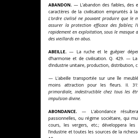
ABANDON.
— L’abandon des faibles, des en
caractères de la civilisation empruntés à 
L’ordre civilisé ne pouvant produire que le m
assurer la protection efficace des faibles; l
rapidement en exploitation, sous le masque de 
des vieillards en abus
.
ABEILLE.
— La ruche et le guêpier dépeig
d’harmonie et de civilisation. Q. 429. — La
d’industrie unitaire, production, distribution,
— L’abeille transportée sur une île meubl
moins attraction pour les fleurs. II.
primordiale, indestructible chez tous les êtr
impulsion divine
.
ABONDANCE.
— L’abondance résultera 
passionnelles, ou régime sociétaire, qui mul
cours, les vergers, etc.; développera les
l’industrie et toutes les sources de la richesse