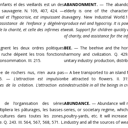
fants el des vieillards est un des
ABANDONMENT.
— The abandon
la sauvagerie. N. 109, 407, 424. —
elderly is one of the character
al et l’hypocrisie, est impuissant à
savagery. New Industrial World.
’assistance de l’enfance y dégénère
produce evil and hypocrisy. It is po
la charité, et celle des infirmes et
weak. Support for children quickly
of charity, and assistance for the i
nent les deux ordres politiques
BEE.
— The beehive and the horne
 ruche dépeint les trois fonctions
harmony and civilization. Q. 42
 consommation. III. 215.
unitary industry: production, distri
ée de rochers nus, n’en aura pas
— A bee transported to an island f
 315. —
L’attraction est impulsion
be attracted to flowers. II. 
es de la création. L’attraction est
indestructible in all the beings in c
de l’organisation des séries
ABUNDANCE.
— Abundance will r
tipliera les pâturages, les basses-
series, or societary regime, which
 cultures dans toutes les zones,
poultry-yards, etc. It will increas
. Q. 243. III. 564, 567, 568, 571. L.
industry and all the sources of wealt