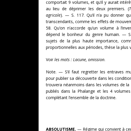
comportait 9 volumes, et qu’il y aurait intérê
au lieu de déprimer les deux premiers. (
T
agricole
). — S. 117. Qu’il n’a pu donner q
transcendants, comme les effets de mouveme
58. Qu’on n’accorde qu’un volume à l’inve
dépend le bonheur du genre humain. — S. 
sujets de la plus haute importance, comm
proportionnelles aux périodes, thèse la plus v
Voir
les mots : Lacune, omission
.
Note. — S’il faut regretter les entraves m
pour publier sa découverte dans les conditions
trouvera néanmoins dans les volumes de la F
publiés dans la Phalange et les 4 volumes
complétant l’ensemble de la doctrine.
ABSOLUTISME.
— Régime qui convient à ceux