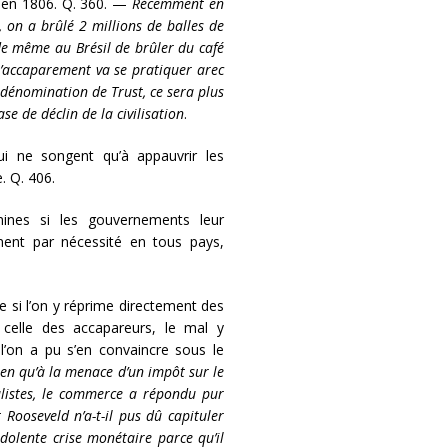
s en 1806. Q. 360. —
Récemment en
on a brûlé 2 millions de balles de
de même au Brésil de brûler du café
’accaparement va se pratiquer arec
dénomination de Trust, ce sera plus
se de déclin de la civilisation
.
i ne songent qu’à appauvrir les
. Q. 406.
nes si les gouvernements leur
iennent par nécessité en tous pays,
que si l’on y réprime directement des
celle des accapareurs, le mal y
 l’on a pu s’en convaincre sous le
ien qu’à la menace d’un impôt sur le
talistes, le commerce a répondu pur
 Rooseveld n’a-t-il pus dû capituler
 dolente crise monétaire parce qu’il