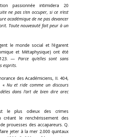
ion passionnée intimidera 20
uite ne pas s’en occuper, si ce n’est
nature académique de ne pas devancer
sprit. Toute nouveauté fait peur à un
gent le monde social et l’égarent
onomique et Métaphysique) ont été
I. 123. —
Parce qu’elles sont sans
s esprits
.
gnorance des Académiciens, II. 404,
 : «
Nu et ride comme un discours
odèles dans l’art de bien dire arec
t le plus odieux des crimes
n créant le renchérissement des
 de prouesses des accapareurs. Q.
aire jeter à la mer 2.000 quintaux