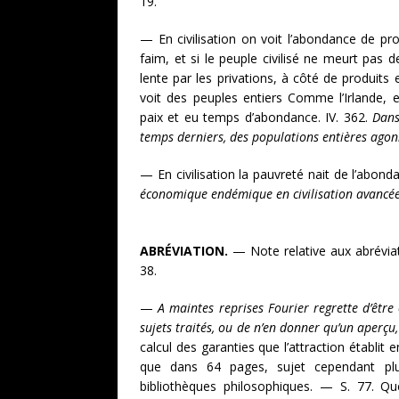
19.
— En civilisation on voit l’abondance de pro
faim, et si le peuple civilisé ne meurt pas 
lente par les privations, à côté de produit
voit des peuples entiers Comme l’Irlande, 
paix et eu temps d’abondance. IV. 362.
Dans
temps derniers, des populations entières agon
— En civilisation la pauvreté nait de l’abo
économique endémique en civilisation avancé
ABRÉVIATION.
— Note relative aux abréviati
38.
—
A maintes reprises Fourier regrette d’être 
sujets traités, ou de n’en donner qu’un aperçu,
calcul des garanties que l’attraction établit 
que dans 64 pages, sujet cependant plu
bibliothèques philosophiques. — S. 77. Que