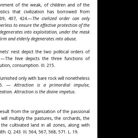
ment of the weak, of children and of the
istics that civilization has borrowed from
109, 407, 424.—
The
civilized order can only
werless to ensure the effective protection of the
 degenerates into
exploitation
, under the mask
nfirm and elderly degenerates into abuse.
ts’ nest depict the two political orders of
9.—The hive depicts the three functions of
bution, consumption. III. 215.
urnished only with bare rock will nonetheless
315. —
Attraction is a primordial impulse,
reation. Attraction is the divine impetus
.
esult from the organization of the passional
 will multiply the pastures, the orchards, the
e the cultivated land in all zones, along with
h. Q. 243. III. 564, 567, 568, 571. L. 19.