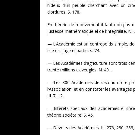
hideux d’un peuple cherchant avec un cro
d’ordures. S. 178.
En théorie de mouvement il faut non pas d
justesse mathématique el de l’intégralité. N. 
— L’Académie est un contrepoids simple, donc
elle est juge el partie, s. 74.
— Les Académies d’agriculture sont trois ce
trente millions d’aveugles. N. 401.
— Les 300 Académies de second ordre provi
l’Association, et en constater les avantages p
III. 7, 12.
— Intérêts spéciaux des académies el socié
théorie sociétaire. S. 45.
— Devoirs des Académies. III. 276, 280, 283,