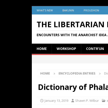
WHAT’S NEW
BAKUNIN
PROUDHON
THE LIBERTARIAN
ENCOUNTERS WITH THE ANARCHIST IDEA 
HOME
WORKSHOP
CONTR’UN
HOME
ENCYCLOPEDIA ENTRIES
Di
Dictionary of Phal
January 13, 2019
Shawn P. Wilbur