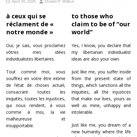
April 30, 2020
Shawn P. Wilbur
à ceux qui se
to those who
réclament de «
claim to be of “our
notre monde »
world”
Oui, je sais, vous proclamez
Yes, I know, you declare that
vôtres mes idées
my libertarian individualist
individualistes libertaires.
ideas are also your own.
Tout comme moi, vous
Just like me, you suffer inside
souffrez en votre être intime
from the present state of
de l’état de choses actuel,
things, which sanctions all the
consacrant toutes les
iniquities, all the injustices
iniquités, toutes les injustices,
that make our lives, yours as
qui nous rendent, à vous
well as mine, unhappy and
comme à moi, la vie
intolerable.
malheureuse et
Just like me, you dream of a
insupportable.
new humanity where the life