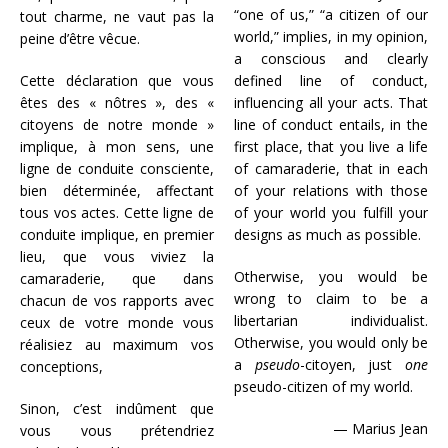
“one of us,” “a citizen of our
tout charme, ne vaut pas la
world,” implies, in my opinion,
peine d’être vêcue.
a conscious and clearly
Cette déclaration que vous
defined line of conduct,
êtes des « nôtres », des «
influencing all your acts. That
citoyens de notre monde »
line of conduct entails, in the
implique, à mon sens, une
first place, that you live a life
ligne de conduite consciente,
of camaraderie, that in each
bien déterminée, affectant
of your relations with those
tous vos actes. Cette ligne de
of your world you fulfill your
conduite implique, en premier
designs as much as possible.
lieu, que vous viviez la
Otherwise, you would be
camaraderie, que dans
wrong to claim to be a
chacun de vos rapports avec
libertarian individualist.
ceux de votre monde vous
Otherwise, you would only be
réalisiez au maximum vos
a
pseudo
-citoyen, just
one
conceptions,
pseudo-citizen of my world.
Sinon, c’est indûment que
— Marius Jean
vous vous prétendriez