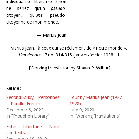
individualiste libertaire. Sinon
ne seriez qu’un
pseudo
-
citoyen, qu’
une
pseudo-
citoyenne de mon monde.
— Marius Jean
Marius Jean, “à ceux qui se réclament de « notre monde »,”
L’en dehors
17 no. 314-315 (janvier-février 1938): 1.
[Working translation by Shawn P. Wilbur]
Related
Second Study—Personnes
Four by Marius Jean (1927-
—Parallel French
1928)
December 6, 2022
June 9, 2020
In "Proudhon Library"
In "Working Translations"
Entente Libertaire — Notes
and texts
September 10, 2019