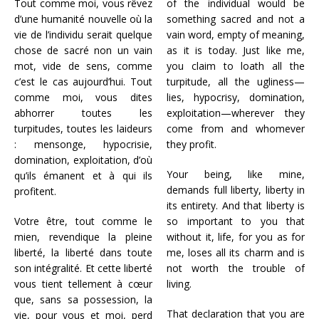
Tout comme moi, vous rêvez
of the individual would be
d’une humanité nouvelle où la
something sacred and not a
vie de l’individu serait quelque
vain word, empty of meaning,
chose de sacré non un vain
as it is today. Just like me,
mot, vide de sens, comme
you claim to loath all the
c’est le cas aujourd’hui. Tout
turpitude, all the ugliness—
comme moi, vous dites
lies, hypocrisy, domination,
abhorrer toutes les
exploitation—wherever they
turpitudes, toutes les laideurs
come from and whomever
: mensonge, hypocrisie,
they profit.
domination, exploitation, d’où
Your being, like mine,
qu’ils émanent et à qui ils
demands full liberty, liberty in
profitent.
its entirety. And that liberty is
Votre être, tout comme le
so important to you that
mien, revendique la pleine
without it, life, for you as for
liberté, la liberté dans toute
me, loses all its charm and is
son intégralité. Et cette liberté
not worth the trouble of
vous tient tellement à cœur
living.
que, sans sa possession, la
That declaration that you are
vie, pour vous et moi, perd