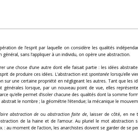
 opération de l’esprit par laquelle on considère les qualités indépe
n général, sans l’appliquer à un individu, on opère une abstraction.
rer une chose d’une autre dont elle faisait partie : les idées abstrai
’esprit de produire ces idées. L’abstraction est
spontanée
lorsqu’elle vie
n sur une certaine propriété en négligeant les autres. Tant que les id
nent générales lorsque, par un nouveau point de vue, elles représen
 parce qu’elle permet d’isoler chacune des qualités dont la somme for
e abstrait le nombre ; la géométrie l’étendue; la mécanique le mouvem
faire abstraction de
ou
abstraction faite de
, laisser de côté, en ne 
bstraction de la haine et de l’amour. Au pluriel le mot abstraction
. : au moment de l’action, les anarchistes doivent se garder de se per