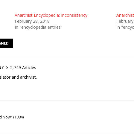
Anarchist Encyclopedia: Inconsistency
Anarchis
February 28, 2018
February
In "encyclopedia entries"
In "encyc
GNED
ur
2,749 Articles
lator and archivist.
 Now” (1884)