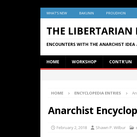
WHAT’S NEW
BAKUNIN
PROUDHON
THE LIBERTARIAN
ENCOUNTERS WITH THE ANARCHIST IDEA 
HOME
WORKSHOP
CONTR’UN
HOME
ENCYCLOPEDIA ENTRIES
An
Anarchist Encyclop
February 2, 2018
Shawn P. Wilbur