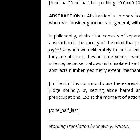
[/one_half][one_half_last padding=”0 0px 0 1
ABSTRACTION
n. Abstraction is an operati
when we consider goodness, in general, witho
In philosophy, abstraction consists of separa
abstraction is the faculty of the mind that p
reflective
when we deliberately fix our attenti
they are abstract; they become general when
science, because it allows us to isolated ea
abstracts number; geometry extent; mechan
[In French] it is common to use the express
judge soundly, by setting aside hatred a
preoccupations. Ex.: at the moment of action
[/one_half_last]
Working Translation by Shawn P. Wilbur.