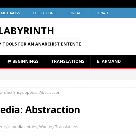
MUTUALISM
COLLECTIONS
CONTACT
DONATE
 LABYRINTH
/ TOOLS FOR AN ANARCHIST ENTENTE
@ BEGINNINGS
TRANSLATIONS
E. ARMAND
archist Encyclopedia: Abstraction
edia: Abstraction
encyclopedia entries
,
Working Translations