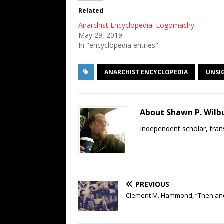
Related
Anarchist Encyclopedia: Logomachy
May 29, 2019
In "encyclopedia entries"
ANARCHIST ENCYCLOPEDIA
UNSI
About Shawn P. Wilb
Independent scholar, trans
PREVIOUS
Clement M. Hammond, “Then and