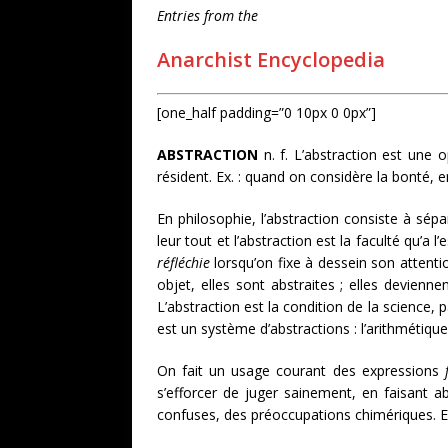
Entries from the
Anarchist Encyclopedia
[one_half padding=”0 10px 0 0px”]
ABSTRACTION
n. f. L’abstraction est une
résident. Ex. : quand on considère la bonté, e
En philosophie, l’abstraction consiste à sépa
leur tout et l’abstraction est la faculté qu’a l
réfléchie
lorsqu’on fixe à dessein son attentio
objet, elles sont abstraites ; elles devien
L’abstraction est la condition de la science,
est un système d’abstractions : l’arithmétiqu
On fait un usage courant des expressions
s’efforcer de juger sainement, en faisant a
confuses, des préoccupations chimériques. Ex