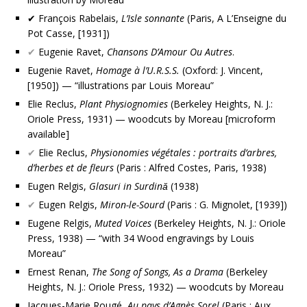
✔ François Rabelais,
L’Isle sonnante
(Paris, A L’Enseigne du
Pot Casse, [1931])
✔
Eugenie Ravet,
Chansons D’Amour Ou Autres
.
Eugenie Ravet,
Homage à l’U.R.S.S.
(Oxford: J. Vincent,
[1950]) — “illustrations par Louis Moreau”
Elie Reclus,
Plant Physiognomies
(Berkeley Heights, N. J.:
Oriole Press, 1931) — woodcuts by Moreau [microform
available]
✔
Elie Reclus,
Physionomies végétales : portraits d’arbres,
d’herbes et de fleurs
(Paris : Alfred Costes, Paris, 1938)
Eugen Relgis,
Glasuri in Surdină
(1938)
✔
Eugen Relgis,
Miron-le-Sourd
(Paris : G. Mignolet, [1939])
Eugene Relgis,
Muted Voices
(Berkeley Heights, N. J.: Oriole
Press, 1938) — “with 34 Wood engravings by Louis
Moreau”
Ernest Renan,
The Song of Songs, As a Drama
(Berkeley
Heights, N. J.: Oriole Press, 1932) — woodcuts by Moreau
Jacques-Marie Rougé,
Au pays d’Agnès Sorel
(Paris : Aux