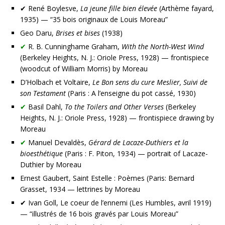
✔ René Boylesve,
La jeune fille bien élevée
(Arthème fayard,
1935) — “35 bois originaux de Louis Moreau”
Geo Daru,
Brises et bises
(1938)
✔
R. B. Cunninghame Graham,
With the North-West Wind
(Berkeley Heights, N. J.: Oriole Press, 1928) — frontispiece
(woodcut of William Morris) by Moreau
D’Holbach et Voltaire,
Le Bon sens du cure Meslier, Suivi de
son Testament
(
Paris : A l’enseigne du pot cassé, 1930
)
✔
Basil Dahl,
To the Toilers and Other Verses
(Berkeley
Heights, N. J.: Oriole Press, 1928) — frontispiece drawing by
Moreau
✔
Manuel Devaldès,
Gérard de Lacaze-Duthiers et la
bioesthétique
(Paris : F. Piton, 1934) — portrait of Lacaze-
Duthier by Moreau
Ernest Gaubert, Saint Estelle : Poèmes (Paris: Bernard
Grasset, 1934 — lettrines by Moreau
✔ Ivan Goll, Le coeur de l’ennemi (Les Humbles, avril 1919)
— “illustrés de 16 bois gravés par Louis Moreau”