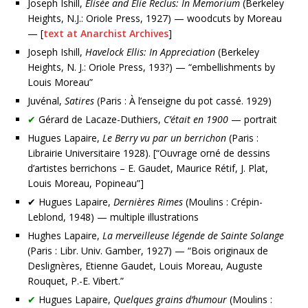
Joseph Ishill,
Elisée and Elie Reclus: In Memorium
(Berkeley
Heights, N.J.: Oriole Press, 1927) — woodcuts by Moreau
— [
text at Anarchist Archives
]
Joseph Ishill,
Havelock Ellis: In Appreciation
(Berkeley
Heights, N. J.: Oriole Press, 193?) — “embellishments by
Louis Moreau”
Juvénal,
Satires
(
Paris : À l’enseigne du pot cassé. 1929
)
✔
Gérard de Lacaze-Duthiers,
C’était en 1900
— portrait
Hugues Lapaire,
Le Berry vu par un berrichon
(Paris :
Librairie Universitaire 1928). [“Ouvrage orné de dessins
d’artistes berrichons – E. Gaudet, Maurice Rétif, J. Plat,
Louis Moreau, Popineau”]
✔ Hugues Lapaire,
Dernières Rimes
(Moulins : Crépin-
Leblond, 1948) — multiple illustrations
Hughes Lapaire,
La merveilleuse légende de Sainte Solange
(Paris : Libr. Univ. Gamber, 1927) — “Bois originaux de
Deslignères, Etienne Gaudet, Louis Moreau, Auguste
Rouquet, P.-E. Vibert.”
✔
Hugues Lapaire,
Quelques grains d’humour
(Moulins :