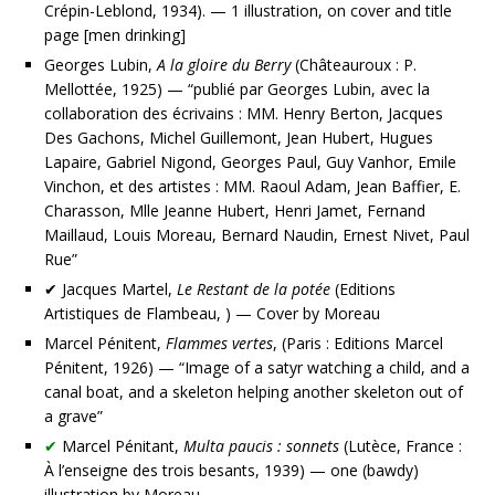
Crépin-Leblond, 1934). — 1 illustration, on cover and title
page [men drinking]
Georges Lubin,
A la gloire du Berry
(Châteauroux : P.
Mellottée, 1925) — “publié par Georges Lubin, avec la
collaboration des écrivains : MM. Henry Berton, Jacques
Des Gachons, Michel Guillemont, Jean Hubert, Hugues
Lapaire, Gabriel Nigond, Georges Paul, Guy Vanhor, Emile
Vinchon, et des artistes : MM. Raoul Adam, Jean Baffier, E.
Charasson, Mlle Jeanne Hubert, Henri Jamet, Fernand
Maillaud, Louis Moreau, Bernard Naudin, Ernest Nivet, Paul
Rue”
✔ Jacques Martel,
Le Restant de la potée
(Editions
Artistiques de Flambeau, ) — Cover by Moreau
Marcel Pénitent,
Flammes vertes
, (Paris : Editions Marcel
Pénitent, 1926) — “Image of a satyr watching a child, and a
canal boat, and a skeleton helping another skeleton out of
a grave”
✔
Marcel Pénitant,
Multa paucis : sonnets
(Lutèce, France :
À l’enseigne des trois besants, 1939) — one (bawdy)
illustration by Moreau