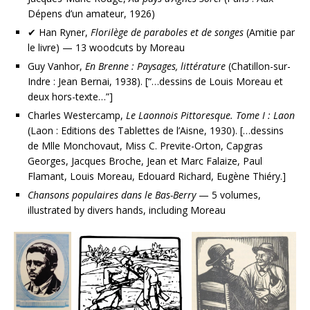
Dépens d’un amateur, 1926)
✔ Han Ryner,
Florilège de paraboles et de songes
(Amitie par
le livre) — 13 woodcuts by Moreau
Guy Vanhor,
En Brenne : Paysages, littérature
(Chatillon-sur-
Indre : Jean Bernai, 1938). [“…dessins de Louis Moreau et
deux hors-texte…”]
Charles Westercamp,
Le Laonnois Pittoresque. Tome I : Laon
(Laon : Editions des Tablettes de l’Aisne, 1930). […dessins
de Mlle Monchovaut, Miss C. Previte-Orton, Capgras
Georges, Jacques Broche, Jean et Marc Falaize, Paul
Flamant, Louis Moreau, Edouard Richard, Eugène Thiéry.]
Chansons populaires dans le Bas-Berry
— 5 volumes,
illustrated by divers hands, including Moreau