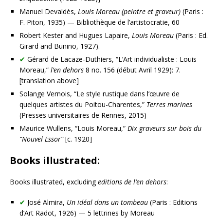
Manuel Devaldès,
Louis Moreau (peintre et graveur)
(Paris :
F. Piton, 1935) — Bibliothèque de l’artistocratie, 60
Robert Kester and Hugues Lapaire,
Louis Moreau
(Paris : Ed.
Girard and Bunino, 1927).
✔
Gérard de Lacaze-Duthiers, “L’Art individualiste : Louis
Moreau,”
l’en dehors
8 no. 156 (début Avril 1929): 7.
[translation above]
Solange Vernois, “Le style rustique dans l’œuvre de
quelques artistes du Poitou-Charentes,”
Terres marines
(Presses universitaires de Rennes, 2015)
Maurice Wullens, “Louis Moreau,”
Dix graveurs sur bois du
“Nouvel Essor”
[c. 1920]
Books illustrated:
Books illustrated, excluding
editions de l’en dehors
:
✔
José Almira,
Un idéal dans un tombeau
(Paris : Editions
d’Art Radot, 1926) — 5 lettrines by Moreau