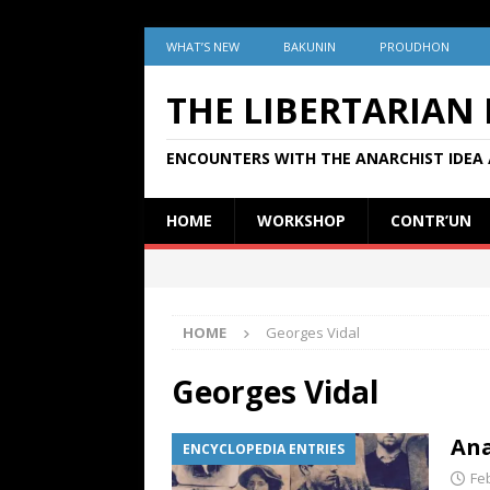
WHAT’S NEW
BAKUNIN
PROUDHON
THE LIBERTARIAN
ENCOUNTERS WITH THE ANARCHIST IDEA 
HOME
WORKSHOP
CONTR’UN
HOME
Georges Vidal
Georges Vidal
Ana
ENCYCLOPEDIA ENTRIES
Fe