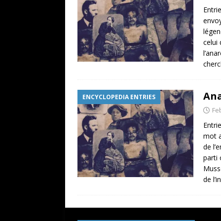
Entri
envoy
légen
celui
l’ana
cher
Ana
ENCYCLOPEDIA ENTRIES
Fe
Entri
mot a
de l’
parti
Musso
de l’