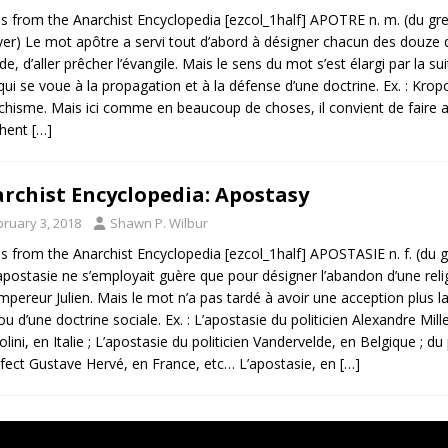
es from the Anarchist Encyclopedia [ezcol_1half] APOTRE n. m. (du grec 
er) Le mot apôtre a servi tout d’abord à désigner chacun des douze di
de, d’aller prêcher l’évangile. Mais le sens du mot s’est élargi par la s
 qui se voue à la propagation et à la défense d’une doctrine. Ex. : Kr
rchisme. Mais ici comme en beaucoup de choses, il convient de faire a
chent
[…]
rchist Encyclopedia: Apostasy
bruary 3, 2018
Shawn P. Wilbur
es from the Anarchist Encyclopedia [ezcol_1half] APOSTASIE n. f. (du
postasie ne s’employait guère que pour désigner l’abandon d’une religi
empereur Julien. Mais le mot n’a pas tardé à avoir une acception plus 
 ou d’une doctrine sociale. Ex. : L’apostasie du politicien Alexandre Mill
lini, en Italie ; L’apostasie du politicien Vandervelde, en Belgique ; du
infect Gustave Hervé, en France, etc… L’apostasie, en
[…]