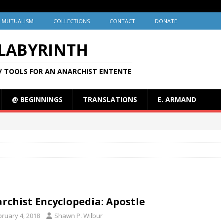
MUTUALISM
COLLECTIONS
CONTACT
DONATE
 LABYRINTH
/ TOOLS FOR AN ANARCHIST ENTENTE
@ BEGINNINGS
TRANSLATIONS
E. ARMAND
rchist Encyclopedia: Apostle
bruary 4, 2018
Shawn P. Wilbur