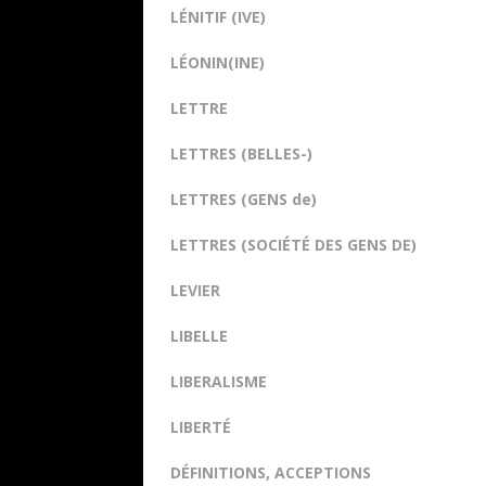
LÉNITIF (IVE)
LÉONIN(INE)
LETTRE
LETTRES (BELLES-)
LETTRES (GENS de)
LETTRES (SOCIÉTÉ DES GENS DE)
LEVIER
LIBELLE
LIBERALISME
LIBERTÉ
DÉFINITIONS, ACCEPTIONS