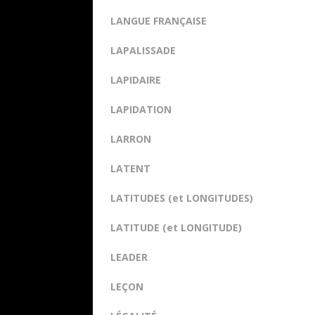
LANGUE FRANÇAISE
LAPALISSADE
LAPIDAIRE
LAPIDATION
LARRON
LATENT
LATITUDES (et LONGITUDES)
LATITUDE (et LONGITUDE)
LEADER
LEÇON