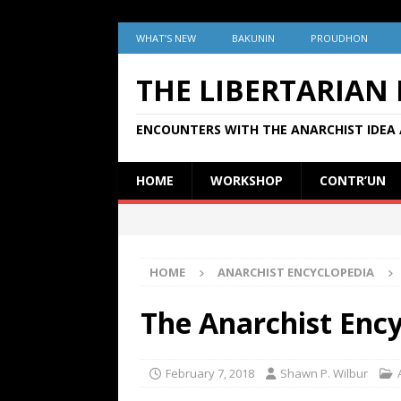
WHAT’S NEW
BAKUNIN
PROUDHON
THE LIBERTARIAN
ENCOUNTERS WITH THE ANARCHIST IDEA 
HOME
WORKSHOP
CONTR’UN
HOME
ANARCHIST ENCYCLOPEDIA
The Anarchist Enc
February 7, 2018
Shawn P. Wilbur