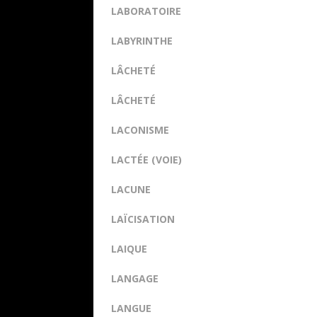
LABORATOIRE
LABYRINTHE
LÂCHETÉ
LÂCHETÉ
LACONISME
LACTÉE (VOIE)
LACUNE
LAÏCISATION
LAIQUE
LANGAGE
LANGUE