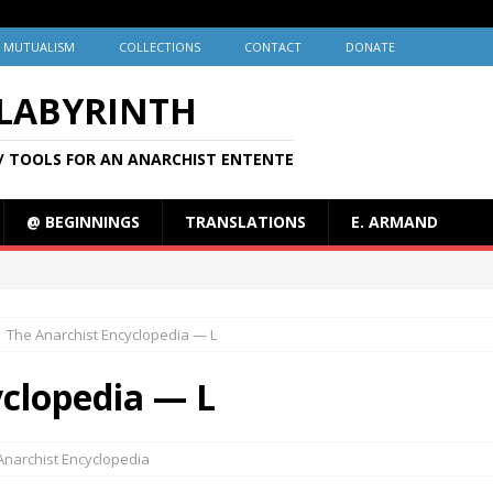
MUTUALISM
COLLECTIONS
CONTACT
DONATE
 LABYRINTH
/ TOOLS FOR AN ANARCHIST ENTENTE
@ BEGINNINGS
TRANSLATIONS
E. ARMAND
The Anarchist Encyclopedia — L
yclopedia — L
Anarchist Encyclopedia